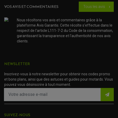
ACCESSOIRE SCOOTER KYMCO
PROTECTION FOURCHE ET BRAS OSCILLANT
PROTECTION SILENCIEUX
VOS AVIS ET COMMENTAIRES
ACCESSOIRE SCOOTER MBK
Tous les avis
chevron_right
PROTECTION LEVIER
ACCESSOIRE SCOOTER PEUGEOT
TAMPONS ALLOY ULTIMA
ACCESSOIRE SCOOTER PIAGGIO
Nous récoltons vos avis et commentaires grâce à la
ACCESSOIRE SCOOTER SUZUKI
ROULEMENT MOTO
plateforme Avis Garantis. Cette récolte s'effectue dans le
ACCESSOIRE SCOOTER VESPA
respect de l'article L111-7-2 du Code de la consommation,
ROULEMENT DE ROUE
ACCESSOIRE SCOOTER YAMAHA
ROULEMENT DE DIRECTION
garantissant la transparence et l'authenticité de nos avis
clients.
TRANSMISSION
AMORTISSEUR DE COUPLE
EMBRAYAGE MOTO
KIT CHAÎNE MOTO
NEWSLETTER
Inscrivez-vous à notre newsletter pour obtenir nos codes promo
et bons plans, ainsi que des astuces et guides pour motards. Vous
pouvez vous désinscrire à tout moment.
SUIVEZ-NOUS