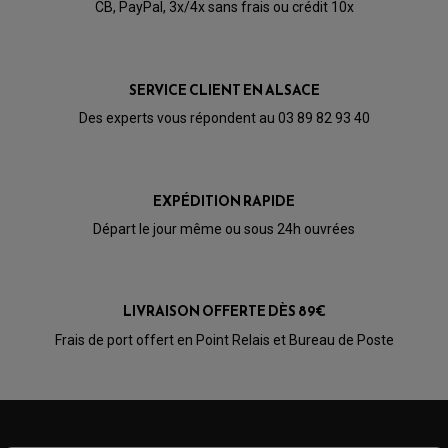
CB, PayPal, 3x/4x sans frais ou crédit 10x
SERVICE CLIENT EN ALSACE
Des experts vous répondent au 03 89 82 93 40
EXPÉDITION RAPIDE
Départ le jour même ou sous 24h ouvrées
LIVRAISON OFFERTE DÈS 89€
PARTIE CYCLE QUAD
Frais de port offert en Point Relais et Bureau de Poste
AMORTISSEURS QUAD / SSV
BIELLETTES DE DIRECTION
CÂBLE ACCÉLÉRATEUR / EMBRAYAGE / STARTER
COLONNE DE DIRECTION QUAD
KIT RECONDITIONNEMENT TRIANGLE
LEVIER DE FREIN ET D'EMBRAYAGE
ROTULE DE DIRECTION