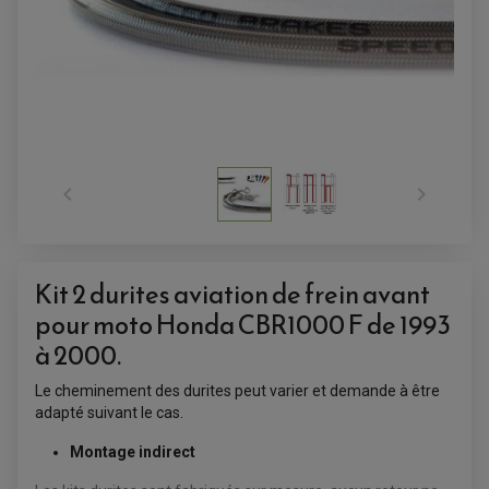


Kit 2 durites aviation de frein avant
pour moto
Honda CBR1000 F de 1993
ACCESSOIRES QUAD
à 2000.
ACCESSOIRES ANODISES POUR QUAD
BOUCHON DE RÉSERVOIR QUAD
Le cheminement des durites peut varier et demande à être
GUIDON QUAD
adapté suivant le cas.
KIT DÉCO QUAD / SSV
KIT POIGNÉE DE GAZ QUAD
POIGNÉE QUAD
Montage indirect
PROTÈGE-MAINS
PONTETS / REHAUSSES DE GUIDON