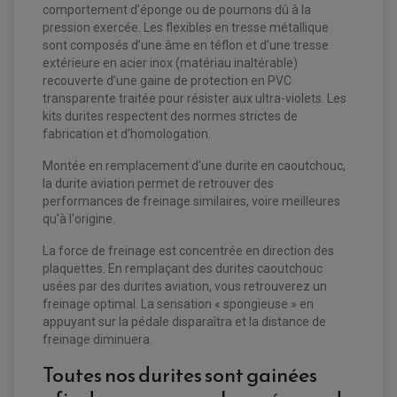
comportement d’éponge ou de poumons dû à la
pression exercée. Les flexibles en tresse métallique
sont composés d’une âme en téflon et d’une tresse
EQUIPEMENT ELECTRIQUE QUAD / SSV
extérieure en acier inox (matériau inaltérable)
ACCESSOIRES ELECTRIQUE QUAD / SSV
recouverte d’une gaine de protection en PVC
BOITIER CDI QUAD ET SSV
transparente traitée pour résister aux ultra-violets. Les
CHARGEUR DE BATTERIE QUAD / SSV
kits durites respectent des normes strictes de
COMPTEUR QUAD / SSV
CONTACTEUR A CLÉ QUAD
fabrication et d’homologation.
DÉMARREUR
ECLAIRAGE LED / HALOGÈNE
Montée en remplacement d'une durite en caoutchouc,
STATOR ET REDRESSEUR / REGULATEUR
la durite aviation permet de retrouver des
VENTILATEUR DE RADIATEUR
performances de freinage similaires, voire meilleures
qu'à l'origine.
EQUIPEMENT FREINAGE QUAD / SSV
PNEUMATIQUE
DISQUE DE FREIN QUAD / SSV
La force de freinage est concentrée en direction des
KIT DURITE DE FREIN QUAD
MOUSSE
plaquettes. En remplaçant des durites caoutchouc
KIT REPARATION MAÎTRE CYLINDRE QUAD / SSV
CHAMBRE À AIR
PLAQUETTES DE FREIN QUAD / SSV
usées par des durites aviation, vous retrouverez un
freinage optimal. La sensation « spongieuse » en
EQUIPEMENT FREINAGE MOTO CROSS ET
appuyant sur la pédale disparaîtra et la distance de
HUILE ET PRODUIT D'ENTRETIEN QUAD
FREINAGE
ENDURO
freinage diminuera.
HUILE POUR QUAD
ACCESSOIRE + VISSERIE FREINAGE
ACCESSOIRES FREINAGE
PRODUIT D'ENTRETIEN QUAD
DISQUE DE FREIN
DISQUE DE FREIN AVANT
Toutes nos durites sont gainées
PLAQUETTE DE FREIN
DISQUE DE FREIN ARRIÈRE
KIT DURITE DE FREIN
PLAQUETTE DE FREIN
JANTES / ACCESSOIRES QUAD ET SSV