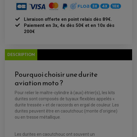
FEUX ADDITIONNELS
FREINAGE
KIT RECONDITIONNEMENT DEMARREUR
DISQUE DE FREIN AVANT
POMPE A ESSENCE
ACCESSOIRE + VISSERIE FREINAGE
REDRESSEUR / REGULATEUR
DISQUE DE FREIN ARRIERE
Livraison offerte en point relais dès 89€.
STATOR
PLAQUETTE DE FREIN AVANT
Paiement en 3x, 4x dès 50€ et en 10x dès
PLAQUETTE DE FREIN ARRIERE
200€
MAÎTRE CYLINDRE
ENTRETIEN MOTO
ATELIER, PADDOCK, STAND
ANTIPARASITE NGK
BOUGIE NGK
FILTRE A AIR
DESCRIPTION
FILTRE A HUILE
FILTRE ET ACCESSOIRE ESSENCE
OUTILLAGE
Pourquoi choisir une durite
PRODUIT D'ENTRETIEN
aviation moto ?
Pour relier le maître-cylindre à (aux) étrier(s), les kits
durites sont composés de tuyaux flexibles appelés «
durite tressée » et de raccords en ergal de couleur. Les
durites peuvent être en caoutchouc (monte d'origine)
ou en tresse métallique.
Les durites en caoutchouc ont souvent un