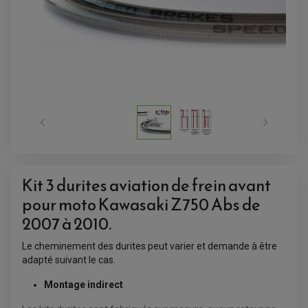


Kit 3 durites aviation de frein avant
pour moto Kawasaki Z750 Abs de
ACCESSOIRES QUAD
2007 à 2010.
ACCESSOIRES ANODISES POUR QUAD
BOUCHON DE RÉSERVOIR QUAD
Le cheminement des durites peut varier et demande à être
GUIDON QUAD
adapté suivant le cas.
KIT DÉCO QUAD / SSV
KIT POIGNÉE DE GAZ QUAD
POIGNÉE QUAD
Montage indirect
PROTÈGE-MAINS
PONTETS / REHAUSSES DE GUIDON