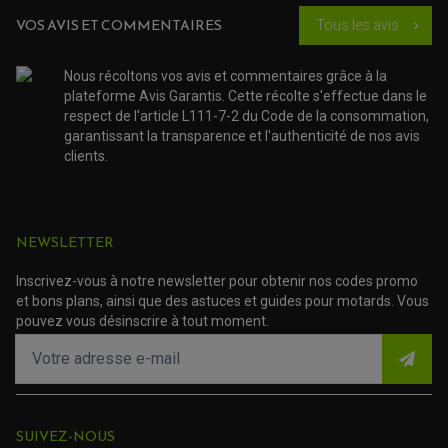
ACCESSOIRE SCOOTER KYMCO
PROTECTION FOURCHE ET BRAS OSCILLANT
PROTECTION SILENCIEUX
VOS AVIS ET COMMENTAIRES
ACCESSOIRE SCOOTER MBK
Tous les avis
chevron_right
PROTECTION LEVIER
ACCESSOIRE SCOOTER PEUGEOT
TAMPONS ALLOY ULTIMA
ACCESSOIRE SCOOTER PIAGGIO
Nous récoltons vos avis et commentaires grâce à la
ACCESSOIRE SCOOTER SUZUKI
ROULEMENT MOTO
plateforme Avis Garantis. Cette récolte s'effectue dans le
ACCESSOIRE SCOOTER VESPA
respect de l'article L111-7-2 du Code de la consommation,
ROULEMENT DE ROUE
ACCESSOIRE SCOOTER YAMAHA
ROULEMENT DE DIRECTION
garantissant la transparence et l'authenticité de nos avis
clients.
TRANSMISSION
AMORTISSEUR DE COUPLE
EMBRAYAGE MOTO
KIT CHAÎNE MOTO
NEWSLETTER
Inscrivez-vous à notre newsletter pour obtenir nos codes promo
et bons plans, ainsi que des astuces et guides pour motards. Vous
pouvez vous désinscrire à tout moment.
SUIVEZ-NOUS