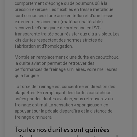
comportement d’éponge ou de poumons dû à la
pression exercée. Les flexibles en tresse métallique
sont composés d’une âme en téflon et d’une tresse
EQUIPEMENT ELECTRIQUE QUAD / SSV
extérieure en acier inox (matériau inaltérable)
ACCESSOIRES ELECTRIQUE QUAD / SSV
recouverte d’une gaine de protection en PVC
BOITIER CDI QUAD ET SSV
transparente traitée pour résister aux ultra-violets. Les
CHARGEUR DE BATTERIE QUAD / SSV
kits durites respectent des normes strictes de
COMPTEUR QUAD / SSV
CONTACTEUR A CLÉ QUAD
fabrication et d’homologation.
DÉMARREUR
ECLAIRAGE LED / HALOGÈNE
Montée en remplacement d'une durite en caoutchouc,
STATOR ET REDRESSEUR / REGULATEUR
la durite aviation permet de retrouver des
VENTILATEUR DE RADIATEUR
performances de freinage similaires, voire meilleures
qu'à l'origine.
EQUIPEMENT FREINAGE QUAD / SSV
PNEUMATIQUE
DISQUE DE FREIN QUAD / SSV
La force de freinage est concentrée en direction des
KIT DURITE DE FREIN QUAD
MOUSSE
plaquettes. En remplaçant des durites caoutchouc
KIT REPARATION MAÎTRE CYLINDRE QUAD / SSV
CHAMBRE À AIR
PLAQUETTES DE FREIN QUAD / SSV
usées par des durites aviation, vous retrouverez un
freinage optimal. La sensation « spongieuse » en
EQUIPEMENT FREINAGE MOTO CROSS ET
appuyant sur la pédale disparaîtra et la distance de
HUILE ET PRODUIT D'ENTRETIEN QUAD
FREINAGE
ENDURO
freinage diminuera.
HUILE POUR QUAD
ACCESSOIRE + VISSERIE FREINAGE
ACCESSOIRES FREINAGE
PRODUIT D'ENTRETIEN QUAD
DISQUE DE FREIN
DISQUE DE FREIN AVANT
Toutes nos durites sont gainées
PLAQUETTE DE FREIN
DISQUE DE FREIN ARRIÈRE
KIT DURITE DE FREIN
PLAQUETTE DE FREIN
JANTES / ACCESSOIRES QUAD ET SSV