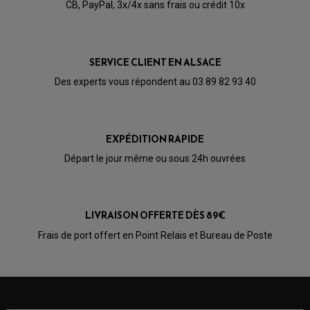
CB, PayPal, 3x/4x sans frais ou crédit 10x
SERVICE CLIENT EN ALSACE
Des experts vous répondent au 03 89 82 93 40
EXPÉDITION RAPIDE
Départ le jour même ou sous 24h ouvrées
LIVRAISON OFFERTE DÈS 89€
PARTIE CYCLE QUAD
Frais de port offert en Point Relais et Bureau de Poste
AMORTISSEURS QUAD / SSV
BIELLETTES DE DIRECTION
CÂBLE ACCÉLÉRATEUR / EMBRAYAGE / STARTER
COLONNE DE DIRECTION QUAD
KIT RECONDITIONNEMENT TRIANGLE
LEVIER DE FREIN ET D'EMBRAYAGE
ROTULE DE DIRECTION