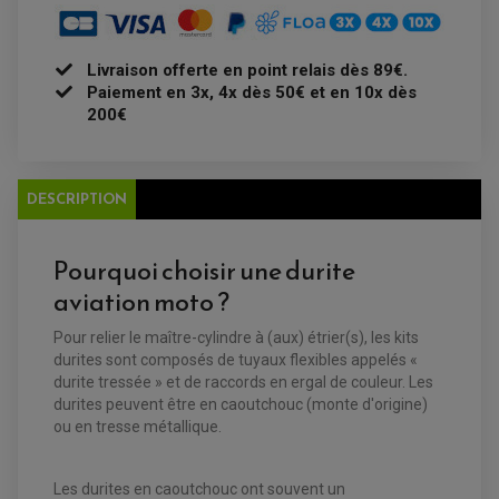
FEUX ADDITIONNELS
FREINAGE
KIT RECONDITIONNEMENT DEMARREUR
DISQUE DE FREIN AVANT
POMPE A ESSENCE
ACCESSOIRE + VISSERIE FREINAGE
REDRESSEUR / REGULATEUR
DISQUE DE FREIN ARRIERE
Livraison offerte en point relais dès 89€.
STATOR
PLAQUETTE DE FREIN AVANT
Paiement en 3x, 4x dès 50€ et en 10x dès
PLAQUETTE DE FREIN ARRIERE
200€
MAÎTRE CYLINDRE
ENTRETIEN MOTO
ATELIER, PADDOCK, STAND
ANTIPARASITE NGK
BOUGIE NGK
FILTRE A AIR
DESCRIPTION
FILTRE A HUILE
FILTRE ET ACCESSOIRE ESSENCE
OUTILLAGE
Pourquoi choisir une durite
PRODUIT D'ENTRETIEN
aviation moto ?
Pour relier le maître-cylindre à (aux) étrier(s), les kits
durites sont composés de tuyaux flexibles appelés «
durite tressée » et de raccords en ergal de couleur. Les
durites peuvent être en caoutchouc (monte d'origine)
ou en tresse métallique.
Les durites en caoutchouc ont souvent un