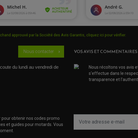
chand approuvé par la Société des Avis Garantis,
cliquez ici pour vérifier
.
VOS AVIS ET COMMENTAIRES
Nous contacter
chevron_right
coute du lundi au vendredi de 
Nous récoltons vos avis e
s'effectue dans le respec
transparence et l'authenti
r pour obtenir nos codes promo
uces et guides pour motards. Vous
moment.