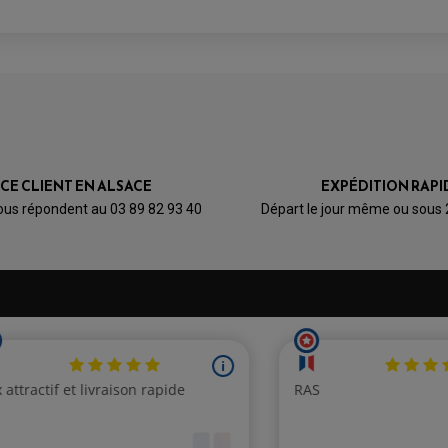
AVIS À PROPOS DU PRODUIT
1
1
0
0
0
ICE CLIENT EN ALSACE
EXPÉDITION RAPI
1★
2★
3★
4★
5★
ous répondent au 03 89 82 93 40
Départ le jour même ou sous