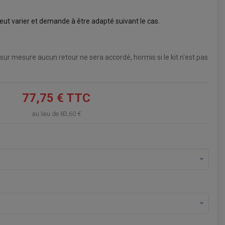
VOIR LE PANIER
ut varier et demande à être adapté suivant le cas.
 sur mesure aucun retour ne sera accordé, hormis si le kit n'est pas
77,75 € TTC
au lieu de
83,60 €