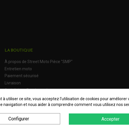
LA BOUTIQUE
À propos de Street Moto Pièce "SMP"
Entretien moto
Paiement sécurisé
Livraison
Satisfait ou Remboursé
 à utiliser ce site, vous acceptez l'utilisation de cookies pour améliorer 
e navigation et nous aider à comprendre comment vous utilisez nos ser
Configurer
Accepter
 Personnelles
Plan du site