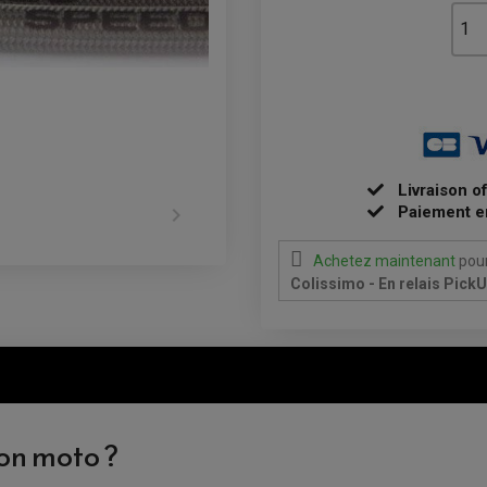
Livraison o

Paiement e
Achetez maintenant
pour
Colissimo - En relais Pick
ion moto ?