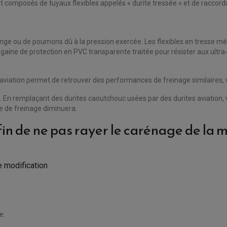
s sont composés de tuyaux flexibles appelés « durite tressée » et de racco
e ou de poumons dû à la pression exercée. Les flexibles en tresse mé
 gaine de protection en PVC transparente traitée pour résister aux ultra-
iation permet de retrouver des performances de freinage similaires, voi
. En remplaçant des durites caoutchouc usées par des durites aviation, 
ce de freinage diminuera.
fin de ne pas rayer le carénage de la 
e modification
e.