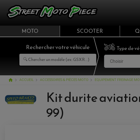
MOTO
SCOOTER
Q
Rechercher votre véhicule
Type de vé
Choisir
home
ACCUEIL
ACCESSOIRES & PIÈCES MOTO
EQUIPEMENT FREINAGE M
Kit durite aviati
99)