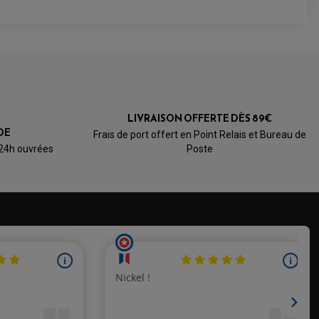
4.5
/5
LIVRAISON OFFERTE DÈS 89€
Basé sur 2 avis
DE
Frais de port offert en Point Relais et Bureau de
 24h ouvrées
Poste