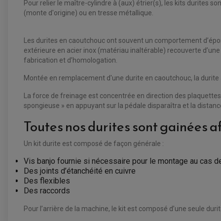
Pour relier le maître-cylindre à (aux) étrier(s), les kits durite
(monte d'origine) ou en tresse métallique.
Les durites en caoutchouc ont souvent un comportement d’épong
extérieure en acier inox (matériau inaltérable) recouverte d’une
fabrication et d’homologation.
Montée en remplacement d'une durite en caoutchouc, la durite av
La force de freinage est concentrée en direction des plaquettes
spongieuse » en appuyant sur la pédale disparaîtra et la distan
Toutes nos durites sont gainées a
Un kit durite est composé de façon générale :
Vis banjo fournie si nécessaire pour le montage au cas d
Des joints d’étanchéité en cuivre
Des flexibles
Des raccords
Pour l’arrière de la machine, le kit est composé d’une seule durit