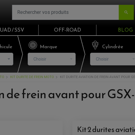

UAD / SSV
OFF-ROAD
BLOG
Email
hicule
Marque
Cylindrée
Choisir
Choisir
Mot de passe
OTO
KIT DURITE DE FREIN MOTO
KIT DURITE AVIATION DE FREIN AVANT POUR GSX
Mot de p
on de frein avant pour GSX
CO
S'I
Kit 2 durites avia