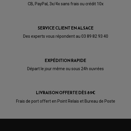
CB, PayPal, 3x/4x sans frais ou crédit 10x
Acheteur Vérifié
Publié le 26/11/2016 à 00:30
(Date de commande : 12/11/2016)
SERVICE CLIENT EN ALSACE
article de bonne facture fidele a la description je
recommande
Des experts vous répondent au 03 89 82 93 40
EXPÉDITION RAPIDE
Départ le jour même ou sous 24h ouvrées
LIVRAISON OFFERTE DÈS 89€
PARTIE CYCLE QUAD
Frais de port offert en Point Relais et Bureau de Poste
AMORTISSEURS QUAD / SSV
BIELLETTES DE DIRECTION
CÂBLE ACCÉLÉRATEUR / EMBRAYAGE / STARTER
COLONNE DE DIRECTION QUAD
KIT RECONDITIONNEMENT TRIANGLE
LEVIER DE FREIN ET D'EMBRAYAGE
ROTULE DE DIRECTION