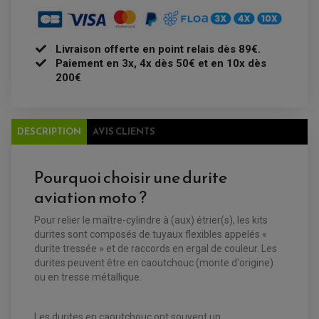
FEUX ADDITIONNELS
FREINAGE
KIT RECONDITIONNEMENT DEMARREUR
DISQUE DE FREIN AVANT
POMPE A ESSENCE
ACCESSOIRE + VISSERIE FREINAGE
REDRESSEUR / REGULATEUR
DISQUE DE FREIN ARRIERE
STATOR
Livraison offerte en point relais dès 89€.
PLAQUETTE DE FREIN AVANT
Paiement en 3x, 4x dès 50€ et en 10x dès
PLAQUETTE DE FREIN ARRIERE
MAÎTRE CYLINDRE
200€
ENTRETIEN MOTO
ATELIER, PADDOCK, STAND
ANTIPARASITE NGK
BOUGIE NGK
FILTRE A AIR
DESCRIPTION
AVIS CLIENTS
FILTRE A HUILE
FILTRE ET ACCESSOIRE ESSENCE
OUTILLAGE
PRODUIT D'ENTRETIEN
Pourquoi choisir une durite
aviation moto ?
Pour relier le maître-cylindre à (aux) étrier(s), les kits
durites sont composés de tuyaux flexibles appelés «
durite tressée » et de raccords en ergal de couleur. Les
durites peuvent être en caoutchouc (monte d'origine)
ou en tresse métallique.
Les durites en caoutchouc ont souvent un