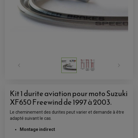


Kit 1 durite aviation pour moto Suzuki
ACCESSOIRES QUAD
XF650 Freewind de 1997 à 2003.
ACCESSOIRES ANODISES POUR QUAD
BOUCHON DE RÉSERVOIR QUAD
Le cheminement des durites peut varier et demande à être
GUIDON QUAD
KIT DÉCO QUAD / SSV
adapté suivant le cas.
KIT POIGNÉE DE GAZ QUAD
POIGNÉE QUAD
Montage indirect
PROTÈGE-MAINS
PONTETS / REHAUSSES DE GUIDON