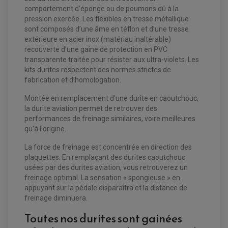
comportement d’éponge ou de poumons dû à la
pression exercée. Les flexibles en tresse métallique
sont composés d’une âme en téflon et d’une tresse
EQUIPEMENT ELECTRIQUE QUAD / SSV
extérieure en acier inox (matériau inaltérable)
ACCESSOIRES ELECTRIQUE QUAD / SSV
recouverte d’une gaine de protection en PVC
BOITIER CDI QUAD ET SSV
transparente traitée pour résister aux ultra-violets. Les
CHARGEUR DE BATTERIE QUAD / SSV
COMPTEUR QUAD / SSV
kits durites respectent des normes strictes de
CONTACTEUR A CLÉ QUAD
fabrication et d’homologation.
DÉMARREUR
ECLAIRAGE LED / HALOGÈNE
Montée en remplacement d'une durite en caoutchouc,
STATOR ET REDRESSEUR / REGULATEUR
VENTILATEUR DE RADIATEUR
la durite aviation permet de retrouver des
performances de freinage similaires, voire meilleures
qu'à l'origine.
EQUIPEMENT FREINAGE QUAD / SSV
PNEUMATIQUE
DISQUE DE FREIN QUAD / SSV
La force de freinage est concentrée en direction des
KIT DURITE DE FREIN QUAD
MOUSSE
KIT REPARATION MAÎTRE CYLINDRE QUAD / SSV
CHAMBRE À AIR
plaquettes. En remplaçant des durites caoutchouc
PLAQUETTES DE FREIN QUAD / SSV
usées par des durites aviation, vous retrouverez un
freinage optimal. La sensation « spongieuse » en
EQUIPEMENT FREINAGE MOTO CROSS ET
HUILE ET PRODUIT D'ENTRETIEN QUAD
appuyant sur la pédale disparaîtra et la distance de
FREINAGE
ENDURO
HUILE POUR QUAD
freinage diminuera.
ACCESSOIRE + VISSERIE FREINAGE
ACCESSOIRES FREINAGE
PRODUIT D'ENTRETIEN QUAD
DISQUE DE FREIN
DISQUE DE FREIN AVANT
Toutes nos durites sont gainées
PLAQUETTE DE FREIN
DISQUE DE FREIN ARRIÈRE
KIT DURITE DE FREIN
PLAQUETTE DE FREIN