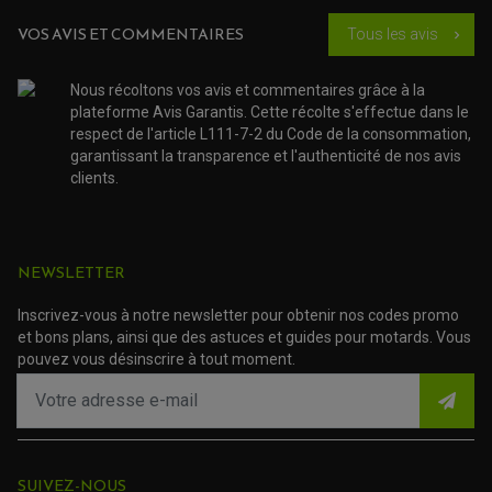
ACCESSOIRE SCOOTER KYMCO
PROTECTION FOURCHE ET BRAS OSCILLANT
PROTECTION SILENCIEUX
ACCESSOIRE SCOOTER MBK
VOS AVIS ET COMMENTAIRES
Tous les avis
chevron_right
PROTECTION LEVIER
ACCESSOIRE SCOOTER PEUGEOT
TAMPONS ALLOY ULTIMA
ACCESSOIRE SCOOTER PIAGGIO
Nous récoltons vos avis et commentaires grâce à la
ACCESSOIRE SCOOTER SUZUKI
ROULEMENT MOTO
plateforme Avis Garantis. Cette récolte s'effectue dans le
ACCESSOIRE SCOOTER VESPA
ROULEMENT DE ROUE
respect de l'article L111-7-2 du Code de la consommation,
ACCESSOIRE SCOOTER YAMAHA
ROULEMENT DE DIRECTION
garantissant la transparence et l'authenticité de nos avis
clients.
TRANSMISSION
AMORTISSEUR DE COUPLE
EMBRAYAGE MOTO
KIT CHAÎNE MOTO
NEWSLETTER
Inscrivez-vous à notre newsletter pour obtenir nos codes promo
et bons plans, ainsi que des astuces et guides pour motards. Vous
pouvez vous désinscrire à tout moment.
SUIVEZ-NOUS