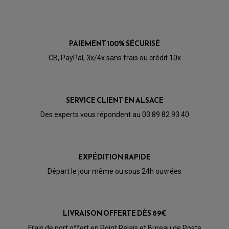
POMPE A ESSENCE
PAIEMENT 100% SÉCURISÉ
CB, PayPal, 3x/4x sans frais ou crédit 10x
SERVICE CLIENT EN ALSACE
Des experts vous répondent au 03 89 82 93 40
EXPÉDITION RAPIDE
Départ le jour même ou sous 24h ouvrées
PARTIE CYCLE QUAD
LIVRAISON OFFERTE DÈS 89€
AMORTISSEURS QUAD / SSV
BIELLETTES DE DIRECTION
Frais de port offert en Point Relais et Bureau de Poste