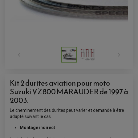


Kit 2 durites aviation pour moto
Suzuki VZ800 MARAUDER de 1997 à
2003
.
ACCESSOIRES QUAD
Le cheminement des durites peut varier et demande à être
ACCESSOIRES ANODISES POUR QUAD
adapté suivant le cas.
BOUCHON DE RÉSERVOIR QUAD
GUIDON QUAD
KIT DÉCO QUAD / SSV
Montage indirect
KIT POIGNÉE DE GAZ QUAD
POIGNÉE QUAD