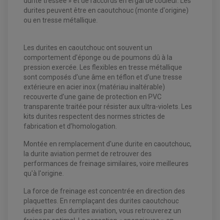
durite tressée » et de raccords en ergal de couleur. Les
durites peuvent être en caoutchouc (monte d'origine)
ou en tresse métallique.
Les durites en caoutchouc ont souvent un
comportement d’éponge ou de poumons dû à la
EQUIPEMENT ELECTRIQUE QUAD / SSV
pression exercée. Les flexibles en tresse métallique
ACCESSOIRES ELECTRIQUE QUAD / SSV
BOITIER CDI QUAD ET SSV
sont composés d’une âme en téflon et d’une tresse
CHARGEUR DE BATTERIE QUAD / SSV
extérieure en acier inox (matériau inaltérable)
COMPTEUR QUAD / SSV
recouverte d’une gaine de protection en PVC
CONTACTEUR A CLÉ QUAD
DÉMARREUR
transparente traitée pour résister aux ultra-violets. Les
ECLAIRAGE LED / HALOGÈNE
kits durites respectent des normes strictes de
STATOR ET REDRESSEUR / REGULATEUR
fabrication et d’homologation.
VENTILATEUR DE RADIATEUR
Montée en remplacement d'une durite en caoutchouc,
EQUIPEMENT FREINAGE QUAD / SSV
la durite aviation permet de retrouver des
PNEUMATIQUE
DISQUE DE FREIN QUAD / SSV
performances de freinage similaires, voire meilleures
KIT DURITE DE FREIN QUAD
MOUSSE
qu'à l'origine.
KIT REPARATION MAÎTRE CYLINDRE QUAD / SSV
CHAMBRE À AIR
PLAQUETTES DE FREIN QUAD / SSV
La force de freinage est concentrée en direction des
EQUIPEMENT FREINAGE MOTO CROSS ET
plaquettes. En remplaçant des durites caoutchouc
HUILE ET PRODUIT D'ENTRETIEN QUAD
FREINAGE
ENDURO
usées par des durites aviation, vous retrouverez un
HUILE POUR QUAD
ACCESSOIRE + VISSERIE FREINAGE
ACCESSOIRES FREINAGE