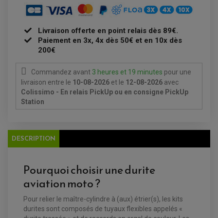
DÉMARREUR
RADIATEUR
ECLAIRAGE MOTO
DURITE RADIATEUR
FEUX ADDITIONNELS
FREINAGE
KIT RECONDITIONNEMENT DEMARREUR
DISQUE DE FREIN AVANT
Livraison offerte en point relais dès 89€.
POMPE A ESSENCE
ACCESSOIRE + VISSERIE FREINAGE
REDRESSEUR / REGULATEUR
Paiement en 3x, 4x dès 50€ et en 10x dès
DISQUE DE FREIN ARRIERE
STATOR
200€
PLAQUETTE DE FREIN AVANT
PLAQUETTE DE FREIN ARRIERE
MAÎTRE CYLINDRE
ENTRETIEN MOTO
Commandez avant
3 heures et 19 minutes
pour une
ATELIER, PADDOCK, STAND
livraison
entre le
10-08-2026
et le
12-08-2026
avec
ANTIPARASITE NGK
Colissimo - En relais PickUp ou en consigne PickUp
BOUGIE NGK
FILTRE A AIR
Station
FILTRE A HUILE
FILTRE ET ACCESSOIRE ESSENCE
OUTILLAGE
PRODUIT D'ENTRETIEN
DESCRIPTION
Pourquoi choisir une durite
aviation moto ?
Pour relier le maître-cylindre à (aux) étrier(s), les kits
durites sont composés de tuyaux flexibles appelés «