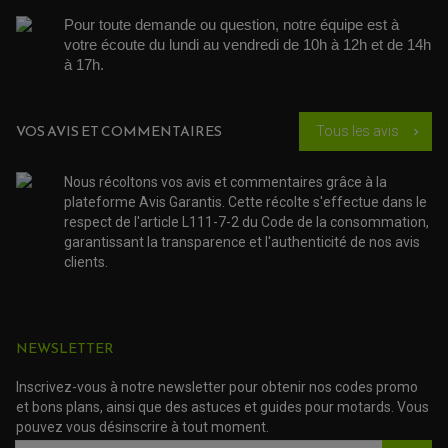
PROTECTION MOTO
ACCESSOIRE SCOOTER BMW
COUVRE CARTER ET SLIDER
Pour toute demande ou question, notre équipe est à 
ACCESSOIRE SCOOTER GILERA
PATINS DE PROTECTION TOP BLOCK
votre écoute du lundi au vendredi de 10h à 12h et de 14h 
PATIN DE RECHANGE TOP BLOCK
ACCESSOIRE SCOOTER HONDA
PROTECTION RADIATEUR
à 17h. 
ACCESSOIRE SCOOTER KYMCO
PROTECTION FOURCHE ET BRAS OSCILLANT
PROTECTION SILENCIEUX
ACCESSOIRE SCOOTER MBK
PROTECTION LEVIER
ACCESSOIRE SCOOTER PEUGEOT
TAMPONS ALLOY ULTIMA
VOS AVIS ET COMMENTAIRES
Tous les avis
chevron_right
ACCESSOIRE SCOOTER PIAGGIO
ACCESSOIRE SCOOTER SUZUKI
ROULEMENT MOTO
ACCESSOIRE SCOOTER VESPA
Nous récoltons vos avis et commentaires grâce à la
ROULEMENT DE ROUE
plateforme Avis Garantis. Cette récolte s'effectue dans le
ACCESSOIRE SCOOTER YAMAHA
ROULEMENT DE DIRECTION
respect de l'article L111-7-2 du Code de la consommation,
garantissant la transparence et l'authenticité de nos avis
TRANSMISSION
clients.
AMORTISSEUR DE COUPLE
EMBRAYAGE MOTO
KIT CHAÎNE MOTO
NEWSLETTER
Inscrivez-vous à notre newsletter pour obtenir nos codes promo
et bons plans, ainsi que des astuces et guides pour motards. Vous
pouvez vous désinscrire à tout moment.