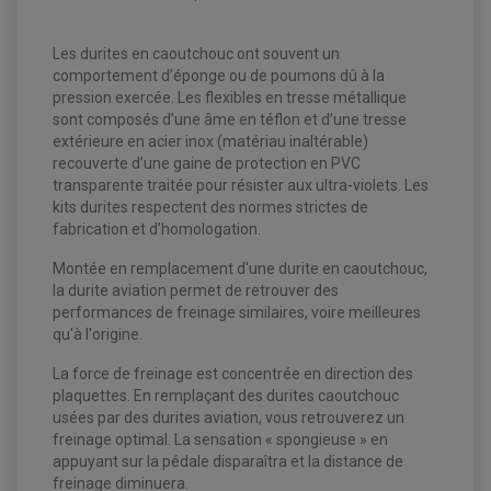
Les durites en caoutchouc ont souvent un
comportement d’éponge ou de poumons dû à la
pression exercée. Les flexibles en tresse métallique
EQUIPEMENT ELECTRIQUE QUAD / SSV
sont composés d’une âme en téflon et d’une tresse
ACCESSOIRES ELECTRIQUE QUAD / SSV
extérieure en acier inox (matériau inaltérable)
BOITIER CDI QUAD ET SSV
CHARGEUR DE BATTERIE QUAD / SSV
recouverte d’une gaine de protection en PVC
COMPTEUR QUAD / SSV
transparente traitée pour résister aux ultra-violets. Les
CONTACTEUR A CLÉ QUAD
kits durites respectent des normes strictes de
DÉMARREUR
ECLAIRAGE LED / HALOGÈNE
fabrication et d’homologation.
STATOR ET REDRESSEUR / REGULATEUR
VENTILATEUR DE RADIATEUR
Montée en remplacement d'une durite en caoutchouc,
la durite aviation permet de retrouver des
EQUIPEMENT FREINAGE QUAD / SSV
performances de freinage similaires, voire meilleures
PNEUMATIQUE
DISQUE DE FREIN QUAD / SSV
qu'à l'origine.
KIT DURITE DE FREIN QUAD
MOUSSE
KIT REPARATION MAÎTRE CYLINDRE QUAD / SSV
CHAMBRE À AIR
La force de freinage est concentrée en direction des
PLAQUETTES DE FREIN QUAD / SSV
plaquettes. En remplaçant des durites caoutchouc
EQUIPEMENT FREINAGE MOTO CROSS ET
usées par des durites aviation, vous retrouverez un
HUILE ET PRODUIT D'ENTRETIEN QUAD
FREINAGE
ENDURO
freinage optimal. La sensation « spongieuse » en
HUILE POUR QUAD
ACCESSOIRE + VISSERIE FREINAGE
appuyant sur la pédale disparaîtra et la distance de
ACCESSOIRES FREINAGE
PRODUIT D'ENTRETIEN QUAD
DISQUE DE FREIN
DISQUE DE FREIN AVANT
freinage diminuera.
PLAQUETTE DE FREIN