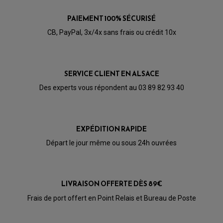
PAIEMENT 100% SÉCURISÉ
CB, PayPal, 3x/4x sans frais ou crédit 10x
SERVICE CLIENT EN ALSACE
Des experts vous répondent au 03 89 82 93 40
EXPÉDITION RAPIDE
Départ le jour même ou sous 24h ouvrées
LIVRAISON OFFERTE DÈS 89€
PARTIE CYCLE QUAD
AMORTISSEURS QUAD / SSV
Frais de port offert en Point Relais et Bureau de Poste
BIELLETTES DE DIRECTION
CÂBLE ACCÉLÉRATEUR / EMBRAYAGE / STARTER
COLONNE DE DIRECTION QUAD
KIT RECONDITIONNEMENT TRIANGLE