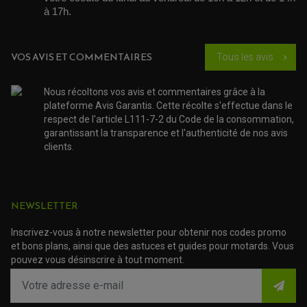
ACCESSOIRE SCOOTER GILERA
PATIN DE RECHANGE TOP BLOCK
à 17h. 
ACCESSOIRE SCOOTER HONDA
PROTECTION RADIATEUR
ACCESSOIRE SCOOTER KYMCO
PROTECTION FOURCHE ET BRAS OSCILLANT
PROTECTION SILENCIEUX
ACCESSOIRE SCOOTER MBK
PROTECTION LEVIER
VOS AVIS ET COMMENTAIRES
Tous les avis
ACCESSOIRE SCOOTER PEUGEOT
chevron_right
TAMPONS ALLOY ULTIMA
ACCESSOIRE SCOOTER PIAGGIO
ACCESSOIRE SCOOTER SUZUKI
Nous récoltons vos avis et commentaires grâce à la
ROULEMENT MOTO
ACCESSOIRE SCOOTER VESPA
plateforme Avis Garantis. Cette récolte s'effectue dans le
ROULEMENT DE ROUE
ACCESSOIRE SCOOTER YAMAHA
ROULEMENT DE DIRECTION
respect de l'article L111-7-2 du Code de la consommation,
garantissant la transparence et l'authenticité de nos avis
clients.
TRANSMISSION
AMORTISSEUR DE COUPLE
EMBRAYAGE MOTO
KIT CHAÎNE MOTO
NEWSLETTER
Inscrivez-vous à notre newsletter pour obtenir nos codes promo
et bons plans, ainsi que des astuces et guides pour motards. Vous
pouvez vous désinscrire à tout moment.