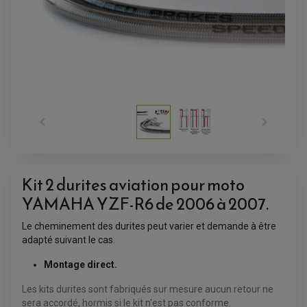


Kit 2 durites aviation pour moto
YAMAHA YZF-R6 de 2006 à 2007.
Le cheminement des durites peut varier et demande à être
ACCESSOIRES QUAD
adapté suivant le cas.
ACCESSOIRES ANODISES POUR QUAD
BOUCHON DE RÉSERVOIR QUAD
GUIDON QUAD
Montage direct.
KIT DÉCO QUAD / SSV
KIT POIGNÉE DE GAZ QUAD
Les kits durites sont fabriqués sur mesure aucun retour ne
POIGNÉE QUAD
sera accordé, hormis si le kit n'est pas conforme.
PROTÈGE-MAINS