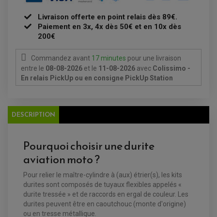
ECLAIRAGE MOTO
DURITE RADIATEUR
FEUX ADDITIONNELS
FREINAGE
Livraison offerte en point relais dès 89€.
KIT RECONDITIONNEMENT DEMARREUR
DISQUE DE FREIN AVANT
POMPE A ESSENCE
Paiement en 3x, 4x dès 50€ et en 10x dès
ACCESSOIRE + VISSERIE FREINAGE
REDRESSEUR / REGULATEUR
200€
DISQUE DE FREIN ARRIERE
STATOR
PLAQUETTE DE FREIN AVANT
PLAQUETTE DE FREIN ARRIERE
Commandez avant
17 minutes
pour une livraison
MAÎTRE CYLINDRE
ENTRETIEN MOTO
entre le
08-08-2026
et le
11-08-2026
avec
Colissimo -
ATELIER, PADDOCK, STAND
En relais PickUp ou en consigne PickUp Station
ANTIPARASITE NGK
BOUGIE NGK
FILTRE A AIR
FILTRE A HUILE
FILTRE ET ACCESSOIRE ESSENCE
DESCRIPTION
OUTILLAGE
PRODUIT D'ENTRETIEN
Pourquoi choisir une durite
aviation moto ?
Pour relier le maître-cylindre à (aux) étrier(s), les kits
durites sont composés de tuyaux flexibles appelés «
durite tressée » et de raccords en ergal de couleur. Les
durites peuvent être en caoutchouc (monte d'origine)
ou en tresse métallique.