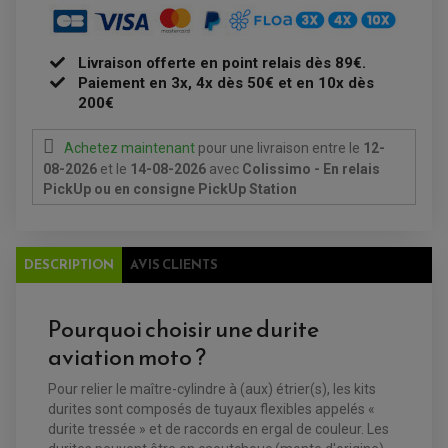
RADIATEUR
ECLAIRAGE MOTO
DURITE RADIATEUR
FEUX ADDITIONNELS
FREINAGE
KIT RECONDITIONNEMENT DEMARREUR
DISQUE DE FREIN AVANT
POMPE A ESSENCE
Livraison offerte en point relais dès 89€.
ACCESSOIRE + VISSERIE FREINAGE
REDRESSEUR / REGULATEUR
Paiement en 3x, 4x dès 50€ et en 10x dès
DISQUE DE FREIN ARRIERE
STATOR
PLAQUETTE DE FREIN AVANT
200€
PLAQUETTE DE FREIN ARRIERE
MAÎTRE CYLINDRE
ENTRETIEN MOTO
Achetez maintenant
pour une livraison
entre le
12-
ATELIER, PADDOCK, STAND
08-2026
et le
14-08-2026
avec
Colissimo - En relais
ANTIPARASITE NGK
BOUGIE NGK
PickUp ou en consigne PickUp Station
FILTRE A AIR
FILTRE A HUILE
FILTRE ET ACCESSOIRE ESSENCE
OUTILLAGE
PRODUIT D'ENTRETIEN
DESCRIPTION
AVIS CLIENTS
Pourquoi choisir une durite
aviation moto ?
Pour relier le maître-cylindre à (aux) étrier(s), les kits
durites sont composés de tuyaux flexibles appelés «
durite tressée » et de raccords en ergal de couleur. Les