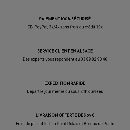
5.0
POMPE A ESSENCE
/5
VOIR L'ATTESTATION
PAIEMENT 100% SÉCURISÉ
Basé sur 1 avis
Avis soumis à un contrôle
CB, PayPal, 3x/4x sans frais ou crédit 10x
Acheteur Vérifié
Publié le 09/02/2022 à 11:38
(Date de commande : 27/01/2022)
SERVICE CLIENT EN ALSACE
la durite la plus longue est un peu trop longue
Des experts vous répondent au 03 89 82 93 40
EXPÉDITION RAPIDE
Départ le jour même ou sous 24h ouvrées
PARTIE CYCLE QUAD
LIVRAISON OFFERTE DÈS 89€
AMORTISSEURS QUAD / SSV
BIELLETTES DE DIRECTION
Frais de port offert en Point Relais et Bureau de Poste
CÂBLE ACCÉLÉRATEUR / EMBRAYAGE / STARTER