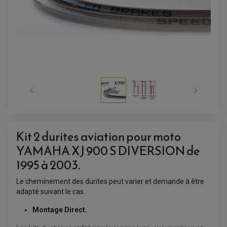


Kit 2 durites aviation pour moto
YAMAHA XJ 900 S DIVERSION
de
1995 à 2003.
ACCESSOIRES QUAD
Le cheminement des durites peut varier et demande à être
ACCESSOIRES ANODISES POUR QUAD
BOUCHON DE RÉSERVOIR QUAD
adapté suivant le cas.
GUIDON QUAD
KIT DÉCO QUAD / SSV
Montage Direct.
KIT POIGNÉE DE GAZ QUAD
POIGNÉE QUAD