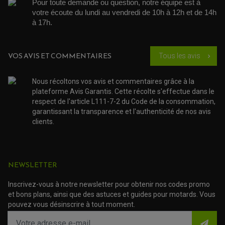
ACCESSOIRE SCOOTER BMW
Pour toute demande ou question, notre équipe est à 
COUVRE CARTER ET SLIDER
ACCESSOIRE SCOOTER GILERA
PATINS DE PROTECTION TOP BLOCK
votre écoute du lundi au vendredi de 10h à 12h et de 14h 
PATIN DE RECHANGE TOP BLOCK
ACCESSOIRE SCOOTER HONDA
à 17h. 
PROTECTION RADIATEUR
ACCESSOIRE SCOOTER KYMCO
PROTECTION FOURCHE ET BRAS OSCILLANT
PROTECTION SILENCIEUX
ACCESSOIRE SCOOTER MBK
PROTECTION LEVIER
ACCESSOIRE SCOOTER PEUGEOT
VOS AVIS ET COMMENTAIRES
TAMPONS ALLOY ULTIMA
Tous les avis
chevron_right
ACCESSOIRE SCOOTER PIAGGIO
ACCESSOIRE SCOOTER SUZUKI
ROULEMENT MOTO
Nous récoltons vos avis et commentaires grâce à la
ACCESSOIRE SCOOTER VESPA
ROULEMENT DE ROUE
plateforme Avis Garantis. Cette récolte s'effectue dans le
ACCESSOIRE SCOOTER YAMAHA
ROULEMENT DE DIRECTION
respect de l'article L111-7-2 du Code de la consommation,
garantissant la transparence et l'authenticité de nos avis
TRANSMISSION
clients.
AMORTISSEUR DE COUPLE
EMBRAYAGE MOTO
KIT CHAÎNE MOTO
NEWSLETTER
Inscrivez-vous à notre newsletter pour obtenir nos codes promo
et bons plans, ainsi que des astuces et guides pour motards. Vous
pouvez vous désinscrire à tout moment.