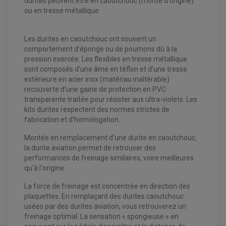
durites peuvent être en caoutchouc (monte d'origine)
ou en tresse métallique.
Les durites en caoutchouc ont souvent un
comportement d’éponge ou de poumons dû à la
EQUIPEMENT ELECTRIQUE QUAD / SSV
pression exercée. Les flexibles en tresse métallique
ACCESSOIRES ELECTRIQUE QUAD / SSV
sont composés d’une âme en téflon et d’une tresse
BOITIER CDI QUAD ET SSV
extérieure en acier inox (matériau inaltérable)
CHARGEUR DE BATTERIE QUAD / SSV
COMPTEUR QUAD / SSV
recouverte d’une gaine de protection en PVC
CONTACTEUR A CLÉ QUAD
transparente traitée pour résister aux ultra-violets. Les
DÉMARREUR
kits durites respectent des normes strictes de
ECLAIRAGE LED / HALOGÈNE
STATOR ET REDRESSEUR / REGULATEUR
fabrication et d’homologation.
VENTILATEUR DE RADIATEUR
Montée en remplacement d'une durite en caoutchouc,
la durite aviation permet de retrouver des
EQUIPEMENT FREINAGE QUAD / SSV
PNEUMATIQUE
performances de freinage similaires, voire meilleures
DISQUE DE FREIN QUAD / SSV
KIT DURITE DE FREIN QUAD
MOUSSE
qu'à l'origine.
KIT REPARATION MAÎTRE CYLINDRE QUAD / SSV
CHAMBRE À AIR
PLAQUETTES DE FREIN QUAD / SSV
La force de freinage est concentrée en direction des
plaquettes. En remplaçant des durites caoutchouc
EQUIPEMENT FREINAGE MOTO CROSS ET
HUILE ET PRODUIT D'ENTRETIEN QUAD
usées par des durites aviation, vous retrouverez un
FREINAGE
ENDURO
HUILE POUR QUAD
freinage optimal. La sensation « spongieuse » en
ACCESSOIRE + VISSERIE FREINAGE
ACCESSOIRES FREINAGE
PRODUIT D'ENTRETIEN QUAD
DISQUE DE FREIN