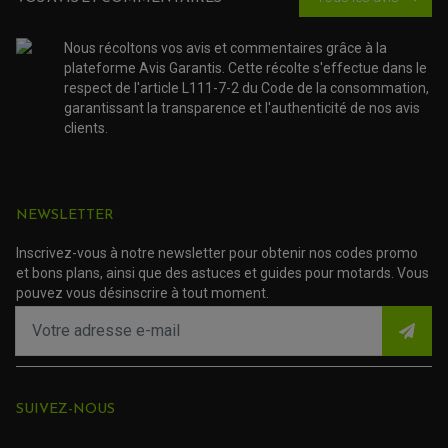
ACCESSOIRE SCOOTER MBK
PROTECTION LEVIER
ACCESSOIRE SCOOTER PEUGEOT
TAMPONS ALLOY ULTIMA
ACCESSOIRE SCOOTER PIAGGIO
Nous récoltons vos avis et commentaires grâce à la
ACCESSOIRE SCOOTER SUZUKI
plateforme Avis Garantis. Cette récolte s'effectue dans le
ROULEMENT MOTO
ACCESSOIRE SCOOTER VESPA
respect de l'article L111-7-2 du Code de la consommation,
ROULEMENT DE ROUE
garantissant la transparence et l'authenticité de nos avis
ACCESSOIRE SCOOTER YAMAHA
ROULEMENT DE DIRECTION
clients.
TRANSMISSION
AMORTISSEUR DE COUPLE
EMBRAYAGE MOTO
KIT CHAÎNE MOTO
NEWSLETTER
Inscrivez-vous à notre newsletter pour obtenir nos codes promo
et bons plans, ainsi que des astuces et guides pour motards. Vous
pouvez vous désinscrire à tout moment.
SUIVEZ-NOUS