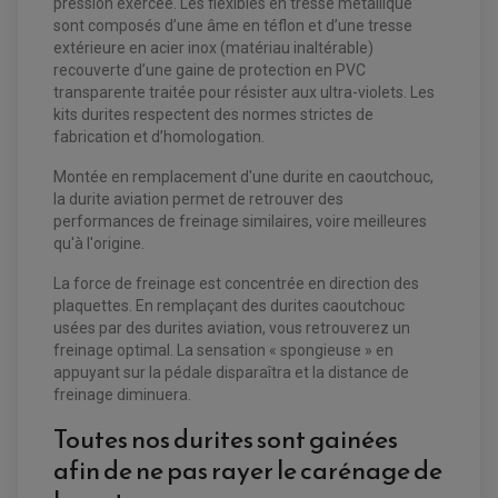
pression exercée. Les flexibles en tresse métallique
sont composés d’une âme en téflon et d’une tresse
extérieure en acier inox (matériau inaltérable)
EQUIPEMENT ELECTRIQUE QUAD / SSV
recouverte d’une gaine de protection en PVC
ACCESSOIRES ELECTRIQUE QUAD / SSV
transparente traitée pour résister aux ultra-violets. Les
BOITIER CDI QUAD ET SSV
kits durites respectent des normes strictes de
CHARGEUR DE BATTERIE QUAD / SSV
COMPTEUR QUAD / SSV
fabrication et d’homologation.
CONTACTEUR A CLÉ QUAD
DÉMARREUR
Montée en remplacement d'une durite en caoutchouc,
ECLAIRAGE LED / HALOGÈNE
STATOR ET REDRESSEUR / REGULATEUR
la durite aviation permet de retrouver des
VENTILATEUR DE RADIATEUR
performances de freinage similaires, voire meilleures
qu'à l'origine.
EQUIPEMENT FREINAGE QUAD / SSV
PNEUMATIQUE
La force de freinage est concentrée en direction des
DISQUE DE FREIN QUAD / SSV
KIT DURITE DE FREIN QUAD
plaquettes. En remplaçant des durites caoutchouc
MOUSSE
KIT REPARATION MAÎTRE CYLINDRE QUAD / SSV
CHAMBRE À AIR
usées par des durites aviation, vous retrouverez un
PLAQUETTES DE FREIN QUAD / SSV
freinage optimal. La sensation « spongieuse » en
appuyant sur la pédale disparaîtra et la distance de
EQUIPEMENT FREINAGE MOTO CROSS ET
HUILE ET PRODUIT D'ENTRETIEN QUAD
freinage diminuera.
FREINAGE
ENDURO
HUILE POUR QUAD
ACCESSOIRE + VISSERIE FREINAGE
ACCESSOIRES FREINAGE
Toutes nos durites sont gainées
PRODUIT D'ENTRETIEN QUAD
DISQUE DE FREIN
DISQUE DE FREIN AVANT
PLAQUETTE DE FREIN
DISQUE DE FREIN ARRIÈRE
afin de ne pas rayer le carénage de
KIT DURITE DE FREIN
PLAQUETTE DE FREIN
JANTES / ACCESSOIRES QUAD ET SSV
KIT DURITE D'EMBRAYAGE MOTO
KIT RÉPARATION PÉDALE DE FREIN