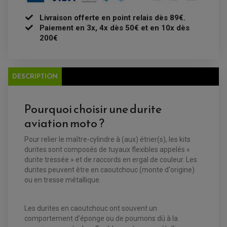
FREINAGE
KIT RECONDITIONNEMENT DEMARREUR
DISQUE DE FREIN AVANT
POMPE A ESSENCE
Livraison offerte en point relais dès 89€.
ACCESSOIRE + VISSERIE FREINAGE
REDRESSEUR / REGULATEUR
DISQUE DE FREIN ARRIERE
Paiement en 3x, 4x dès 50€ et en 10x dès
STATOR
PLAQUETTE DE FREIN AVANT
200€
PLAQUETTE DE FREIN ARRIERE
MAÎTRE CYLINDRE
ENTRETIEN MOTO
ATELIER, PADDOCK, STAND
ANTIPARASITE NGK
DESCRIPTION
BOUGIE NGK
FILTRE A AIR
FILTRE A HUILE
FILTRE ET ACCESSOIRE ESSENCE
Pourquoi choisir une durite
OUTILLAGE
PRODUIT D'ENTRETIEN
aviation moto ?
Pour relier le maître-cylindre à (aux) étrier(s), les kits
durites sont composés de tuyaux flexibles appelés «
durite tressée » et de raccords en ergal de couleur. Les
durites peuvent être en caoutchouc (monte d'origine)
ou en tresse métallique.
Les durites en caoutchouc ont souvent un
comportement d’éponge ou de poumons dû à la