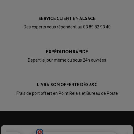
SERVICE CLIENT EN ALSACE
Des experts vous répondent au 03 89 82 93 40
EXPÉDITION RAPIDE
Départ le jour même ou sous 24h ouvrées
LIVRAISON OFFERTE DÈS 89€
PARTIE CYCLE QUAD
Frais de port offert en Point Relais et Bureau de Poste
AMORTISSEURS QUAD / SSV
BIELLETTES DE DIRECTION
CÂBLE ACCÉLÉRATEUR / EMBRAYAGE / STARTER
COLONNE DE DIRECTION QUAD
KIT RECONDITIONNEMENT TRIANGLE
LEVIER DE FREIN ET D'EMBRAYAGE
ROTULE DE DIRECTION
ÉCHAPPEMENT CROSS ENDURO
ROTULE DE TRIANGLE
SÉLECTEUR DE VITESSE
ACCESSOIRES ÉCHAPPEMENT