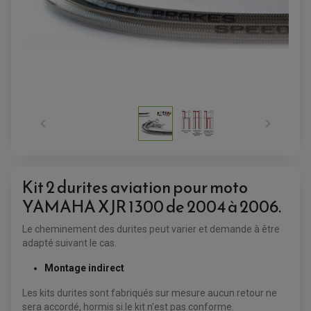


Kit 2 durites aviation pour moto
YAMAHA XJR 1300 de 2004 à 2006.
ACCESSOIRES QUAD
ACCESSOIRES ANODISES POUR QUAD
Le cheminement des durites peut varier et demande à être
BOUCHON DE RÉSERVOIR QUAD
adapté suivant le cas.
GUIDON QUAD
KIT DÉCO QUAD / SSV
Montage indirect
KIT POIGNÉE DE GAZ QUAD
POIGNÉE QUAD
PROTÈGE-MAINS
Les kits durites sont fabriqués sur mesure aucun retour ne
PONTETS / REHAUSSES DE GUIDON
sera accordé, hormis si le kit n'est pas conforme.
REPOSE PIED QUAD