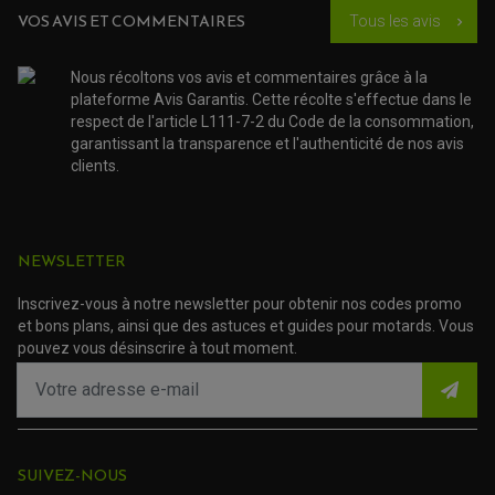
PROTECTION SILENCIEUX
VOS AVIS ET COMMENTAIRES
ACCESSOIRE SCOOTER MBK
Tous les avis
chevron_right
PROTECTION LEVIER
ACCESSOIRE SCOOTER PEUGEOT
TAMPONS ALLOY ULTIMA
ACCESSOIRE SCOOTER PIAGGIO
Nous récoltons vos avis et commentaires grâce à la
ACCESSOIRE SCOOTER SUZUKI
plateforme Avis Garantis. Cette récolte s'effectue dans le
ROULEMENT MOTO
ACCESSOIRE SCOOTER VESPA
respect de l'article L111-7-2 du Code de la consommation,
ROULEMENT DE ROUE
ACCESSOIRE SCOOTER YAMAHA
ROULEMENT DE DIRECTION
garantissant la transparence et l'authenticité de nos avis
clients.
TRANSMISSION
AMORTISSEUR DE COUPLE
EMBRAYAGE MOTO
KIT CHAÎNE MOTO
NEWSLETTER
Inscrivez-vous à notre newsletter pour obtenir nos codes promo
et bons plans, ainsi que des astuces et guides pour motards. Vous
pouvez vous désinscrire à tout moment.
SUIVEZ-NOUS