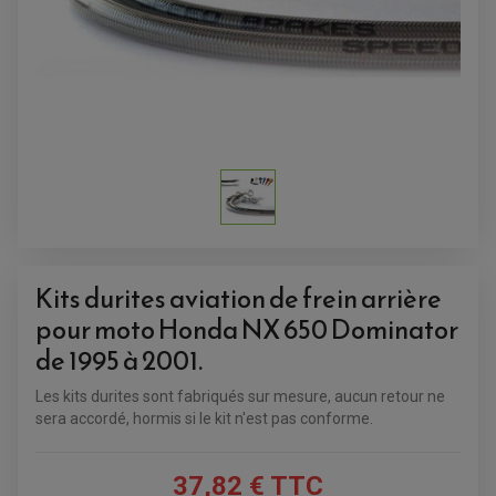
Kits durites aviation de frein arrière
pour moto Honda NX 650 Dominator
ACCESSOIRES QUAD
de 1995 à 2001
.
ACCESSOIRES ANODISES POUR QUAD
BOUCHON DE RÉSERVOIR QUAD
Les kits durites sont fabriqués sur mesure, aucun retour ne
GUIDON QUAD
sera accordé, hormis si le kit n'est pas conforme.
KIT DÉCO QUAD / SSV
KIT POIGNÉE DE GAZ QUAD
POIGNÉE QUAD
PROTÈGE-MAINS
37,82 € TTC
PONTETS / REHAUSSES DE GUIDON