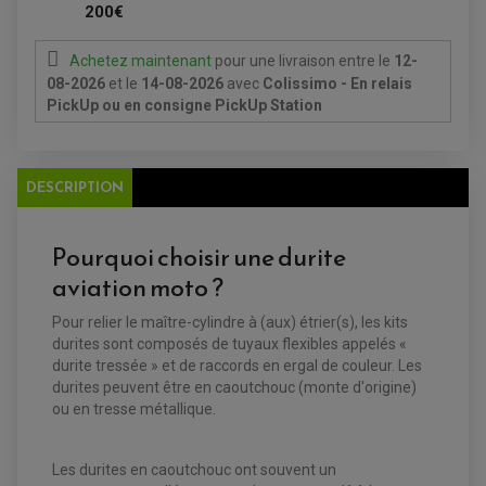
FEUX ADDITIONNELS
FREINAGE
200€
KIT RECONDITIONNEMENT DEMARREUR
DISQUE DE FREIN AVANT
POMPE A ESSENCE
ACCESSOIRE + VISSERIE FREINAGE
REDRESSEUR / REGULATEUR
Achetez maintenant
pour une livraison
entre le
12-
DISQUE DE FREIN ARRIERE
STATOR
PLAQUETTE DE FREIN AVANT
08-2026
et le
14-08-2026
avec
Colissimo - En relais
PLAQUETTE DE FREIN ARRIERE
PickUp ou en consigne PickUp Station
MAÎTRE CYLINDRE
ENTRETIEN MOTO
ATELIER, PADDOCK, STAND
ANTIPARASITE NGK
BOUGIE NGK
DESCRIPTION
FILTRE A AIR
FILTRE A HUILE
FILTRE ET ACCESSOIRE ESSENCE
OUTILLAGE
Pourquoi choisir une durite
PRODUIT D'ENTRETIEN
aviation moto ?
Pour relier le maître-cylindre à (aux) étrier(s), les kits
durites sont composés de tuyaux flexibles appelés «
durite tressée » et de raccords en ergal de couleur. Les
durites peuvent être en caoutchouc (monte d'origine)
ou en tresse métallique.
Les durites en caoutchouc ont souvent un