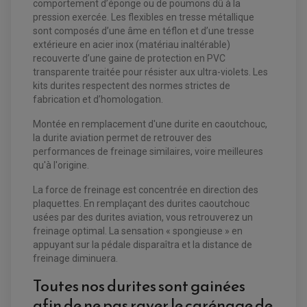
comportement d’éponge ou de poumons dû à la
pression exercée. Les flexibles en tresse métallique
sont composés d’une âme en téflon et d’une tresse
EQUIPEMENT ELECTRIQUE QUAD / SSV
extérieure en acier inox (matériau inaltérable)
ACCESSOIRES ELECTRIQUE QUAD / SSV
recouverte d’une gaine de protection en PVC
BOITIER CDI QUAD ET SSV
transparente traitée pour résister aux ultra-violets. Les
CHARGEUR DE BATTERIE QUAD / SSV
kits durites respectent des normes strictes de
COMPTEUR QUAD / SSV
CONTACTEUR A CLÉ QUAD
fabrication et d’homologation.
DÉMARREUR
ECLAIRAGE LED / HALOGÈNE
Montée en remplacement d'une durite en caoutchouc,
STATOR ET REDRESSEUR / REGULATEUR
la durite aviation permet de retrouver des
VENTILATEUR DE RADIATEUR
performances de freinage similaires, voire meilleures
qu'à l'origine.
EQUIPEMENT FREINAGE QUAD / SSV
PNEUMATIQUE
DISQUE DE FREIN QUAD / SSV
La force de freinage est concentrée en direction des
KIT DURITE DE FREIN QUAD
MOUSSE
plaquettes. En remplaçant des durites caoutchouc
KIT REPARATION MAÎTRE CYLINDRE QUAD / SSV
CHAMBRE À AIR
PLAQUETTES DE FREIN QUAD / SSV
usées par des durites aviation, vous retrouverez un
freinage optimal. La sensation « spongieuse » en
EQUIPEMENT FREINAGE MOTO CROSS ET
appuyant sur la pédale disparaîtra et la distance de
HUILE ET PRODUIT D'ENTRETIEN QUAD
FREINAGE
ENDURO
freinage diminuera.
HUILE POUR QUAD
ACCESSOIRE + VISSERIE FREINAGE
ACCESSOIRES FREINAGE
PRODUIT D'ENTRETIEN QUAD
DISQUE DE FREIN
DISQUE DE FREIN AVANT
Toutes nos durites sont gainées
PLAQUETTE DE FREIN
DISQUE DE FREIN ARRIÈRE
KIT DURITE DE FREIN
PLAQUETTE DE FREIN
afin de ne pas rayer le carénage de
JANTES / ACCESSOIRES QUAD ET SSV
KIT DURITE D'EMBRAYAGE MOTO
KIT RÉPARATION PÉDALE DE FREIN