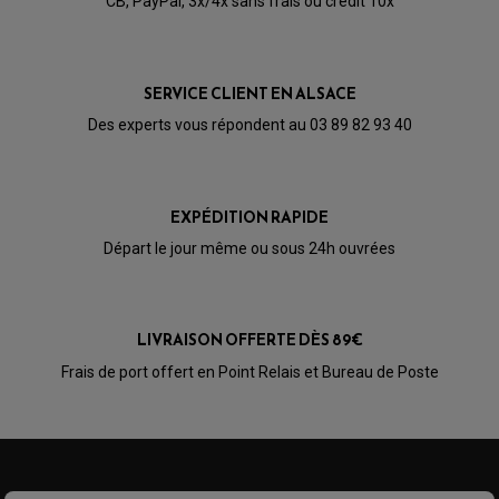
CB, PayPal, 3x/4x sans frais ou crédit 10x
SERVICE CLIENT EN ALSACE
Des experts vous répondent au 03 89 82 93 40
EXPÉDITION RAPIDE
Départ le jour même ou sous 24h ouvrées
LIVRAISON OFFERTE DÈS 89€
PARTIE CYCLE QUAD
Frais de port offert en Point Relais et Bureau de Poste
AMORTISSEURS QUAD / SSV
BIELLETTES DE DIRECTION
CÂBLE ACCÉLÉRATEUR / EMBRAYAGE / STARTER
COLONNE DE DIRECTION QUAD
KIT RECONDITIONNEMENT TRIANGLE
LEVIER DE FREIN ET D'EMBRAYAGE
ROTULE DE DIRECTION
ÉCHAPPEMENT CROSS ENDURO
ROTULE DE TRIANGLE