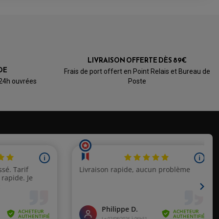
4.0
/5
LIVRAISON OFFERTE DÈS 89€
Basé sur 2 avis
DE
Frais de port offert en Point Relais et Bureau de
 24h ouvrées
Poste