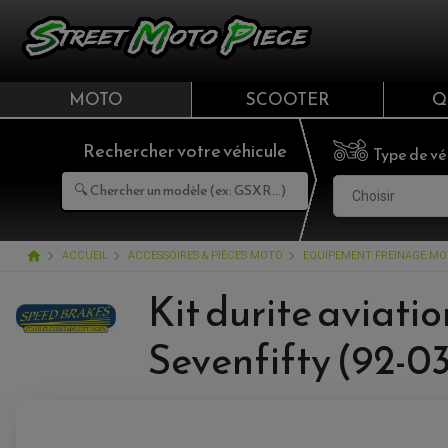
MOTO
SCOOTER
Q
Rechercher votre véhicule
Type de vé
Choisir
home
ACCUEIL
ACCESSOIRES & PIÈCES MOTO
EQUIPEMENT FREINAGE M
Kit durite aviati
Sevenfifty (92-0