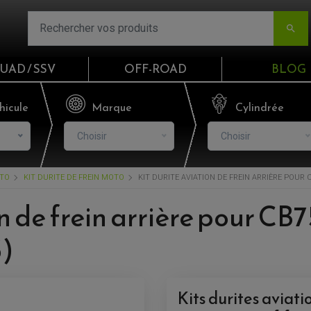

UAD / SSV
OFF-ROAD
BLOG
Email
hicule
Marque
Cylindrée
Choisir
Choisir
Mot de passe
OTO
KIT DURITE DE FREIN MOTO
KIT DURITE AVIATION DE FREIN ARRIÈRE POUR C
Mot de p
on de frein arrière pour CB
CO
3)
S'I
Kits durites aviat