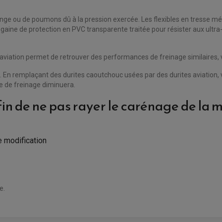
e ou de poumons dû à la pression exercée. Les flexibles en tresse mé
 gaine de protection en PVC transparente traitée pour résister aux ultra-
iation permet de retrouver des performances de freinage similaires, voi
. En remplaçant des durites caoutchouc usées par des durites aviation, 
ce de freinage diminuera.
fin de ne pas rayer le carénage de la 
e modification
e.