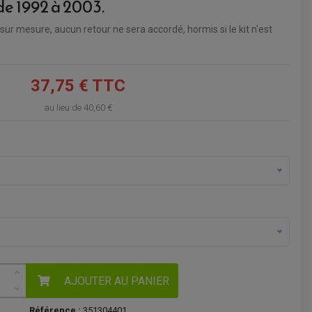
de 1992 à 2003
.
VOIR LE PANIER
 sur mesure, aucun retour ne sera accordé, hormis si le kit n'est
37,75 € TTC
au lieu de
40,60 €
AJOUTER AU PANIER
Référence :
351304401