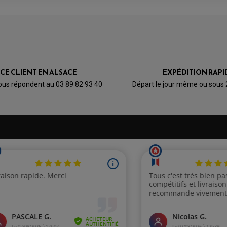
AVIS À PROPOS DU PRODUIT
1
1
0
0
0
ICE CLIENT EN ALSACE
EXPÉDITION RAPI
1★
2★
3★
4★
5★
ous répondent au 03 89 82 93 40
Départ le jour même ou sous