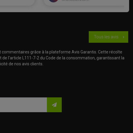
Tous les avis
chevron_right
t commentaires grâce à la plateforme Avis Garantis. Cette récolte
t de l'article L111-7-2 du Code de la consommation, garantissant la
cité de nos avis clients.