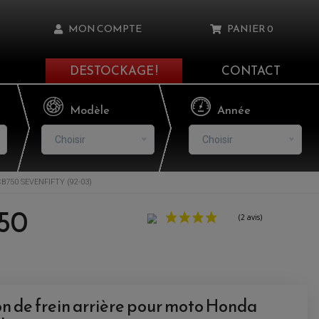
MON COMPTE
PANIER
0
DESTOCKAGE !
CONTACT
Il n'y a aucun produit dans votre panier
Modèle
Année
Choisir
Choisir
B750 SEVENFIFTY (92-03)
asse oublié ?
750
NNEXION
NSCRIRE
ion de frein arrière pour moto Honda