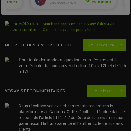
POIGNÉE
PIPE D'ADMISSION
GUIDON CROSS ET ENDURO
OUTILLAGE ET ACCESSOIRES ATELIER
DEMI COCOTTE
QUAD
PNEUMATIQUE
ACCESSOIRE ATELIER QUAD
SUSPENSION
CHAMBRE A AIR
OUTILLAGE QUAD
Marchand approuvé par la Société des Avis
NOS MARQUES
JOINT SPY
Garantis,
cliquez ici pour vérifier
.
FOURCHE ET AMORTISSEUR
ACCESSOIRE SCOOTER APRILIA
PROTECTION MOTO
ACCESSOIRE SCOOTER BMW
COUVRE CARTER ET SLIDER
NOTRE ÉQUIPE À VOTRE ÉCOUTE
Nous contacter
chevron_right
ACCESSOIRE SCOOTER GILERA
PATINS DE PROTECTION TOP BLOCK
PATIN DE RECHANGE TOP BLOCK
ACCESSOIRE SCOOTER HONDA
PROTECTION RADIATEUR
ACCESSOIRE SCOOTER KYMCO
PROTECTION FOURCHE ET BRAS OSCILLANT
Pour toute demande ou question, notre équipe est à 
PROTECTION SILENCIEUX
ACCESSOIRE SCOOTER MBK
votre écoute du lundi au vendredi de 10h à 12h et de 14h 
PROTECTION LEVIER
ACCESSOIRE SCOOTER PEUGEOT
à 17h. 
TAMPONS ALLOY ULTIMA
ACCESSOIRE SCOOTER PIAGGIO
ACCESSOIRE SCOOTER SUZUKI
ROULEMENT MOTO
ACCESSOIRE SCOOTER VESPA
VOS AVIS ET COMMENTAIRES
Tous les avis
chevron_right
ROULEMENT DE ROUE
ACCESSOIRE SCOOTER YAMAHA
ROULEMENT DE DIRECTION
Nous récoltons vos avis et commentaires grâce à la
TRANSMISSION
plateforme Avis Garantis. Cette récolte s'effectue dans le
AMORTISSEUR DE COUPLE
respect de l'article L111-7-2 du Code de la consommation,
EMBRAYAGE MOTO
garantissant la transparence et l'authenticité de nos avis
KIT CHAÎNE MOTO
clients.