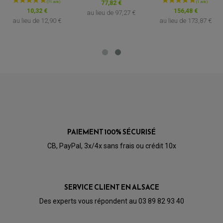
77,82 €
OPTIQUE TYPE ORIGINE
10,32 €
156,48 €
PÉDALE DE FREIN
au lieu de
97,27 €
PIÈCE MOTEUR
REPOSE PIED TYPE ORIGINE
au lieu de
12,90 €
au lieu de
173,87 €
RETROVISEUR MOTO TYPE ORIGINE
GALET DE VARIATEUR
SÉLECTEUR DE VITESSE
COURROIE
VARIATEUR SCOOTER
POMPE A ESSENCE
PAIEMENT 100% SÉCURISÉ
CB, PayPal, 3x/4x sans frais ou crédit 10x
SERVICE CLIENT EN ALSACE
Des experts vous répondent au 03 89 82 93 40