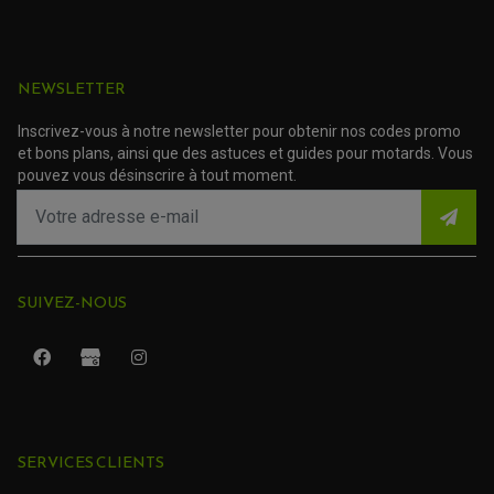
NEWSLETTER
Inscrivez-vous à notre newsletter pour obtenir nos codes promo
et bons plans, ainsi que des astuces et guides pour motards. Vous
pouvez vous désinscrire à tout moment.
SUIVEZ-NOUS
ROULEMENT QUAD / SSV
JOINT DE TIGE D'AMORTISSEUR
KIT ROULEMENT D'AMORTISSEUR
SERVICES CLIENTS
KIT ROULEMENT DE BRAS OSCILLANT
KIT ROULEMENT DE BIELLETTES D'AMORTISSEUR
PLASTIQUES MOTO CROSS ET ENDURO