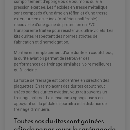
comportement d’éponge ou de poumons dû à la
pression exercée. Les flexibles en tresse métallique
sont composés d’une âme en téflon et d’une tresse
extérieure en acier inox (matériau inaltérable)
recouverte d’une gaine de protection en PVC
transparente traitée pour résister aux ultra-violets. Les
kits durites respectent des normes strictes de
fabrication et d’homologation.
Montée en remplacement d'une durite en caoutchouc,
la durite aviation permet de retrouver des
EQUIPEMENT ELECTRIQUE QUAD / SSV
performances de freinage similaires, voire meilleures
ACCESSOIRES ELECTRIQUE QUAD / SSV
qu'à l'origine.
BOITIER CDI QUAD ET SSV
CHARGEUR DE BATTERIE QUAD / SSV
COMPTEUR QUAD / SSV
La force de freinage est concentrée en direction des
CONTACTEUR A CLÉ QUAD
plaquettes. En remplaçant des durites caoutchouc
DÉMARREUR
usées par des durites aviation, vous retrouverez un
ECLAIRAGE LED / HALOGÈNE
STATOR ET REDRESSEUR / REGULATEUR
freinage optimal. La sensation « spongieuse » en
VENTILATEUR DE RADIATEUR
appuyant sur la pédale disparaîtra et la distance de
freinage diminuera.
EQUIPEMENT FREINAGE QUAD / SSV
Toutes nos durites sont gainées
PNEUMATIQUE
DISQUE DE FREIN QUAD / SSV
KIT DURITE DE FREIN QUAD
MOUSSE
afin de ne pas rayer le carénage de
KIT REPARATION MAÎTRE CYLINDRE QUAD / SSV
CHAMBRE À AIR