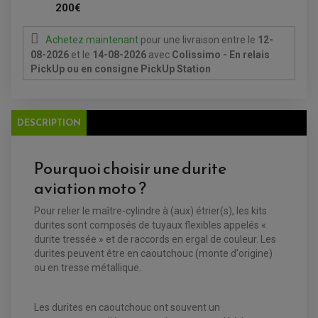
CHARGEUR DE BATTERIE
POMPE À EAU BOYESEN
200€
CHARGEUR BATTERIE
REDRESSEUR / RÉGULATEUR
KIT RÉPARATION CARBU
CLIGNOTANT MOTO
ECLAIRAGE SCOOTER
KIT RÉPARATION POMPE A EAU
CLIGNOTANT TYPE ORIGINE
POMPE A ESSENCE
PIPE D'ADMISSION
Achetez maintenant
pour une livraison
entre le
12-
DÉMARREUR
RADIATEUR
ECLAIRAGE MOTO
08-2026
et le
14-08-2026
avec
Colissimo - En relais
DURITE RADIATEUR
FEUX ADDITIONNELS
FREINAGE
PickUp ou en consigne PickUp Station
KIT RECONDITIONNEMENT DEMARREUR
DISQUE DE FREIN AVANT
POMPE A ESSENCE
ACCESSOIRE + VISSERIE FREINAGE
REDRESSEUR / REGULATEUR
DISQUE DE FREIN ARRIERE
STATOR
PLAQUETTE DE FREIN AVANT
DESCRIPTION
PLAQUETTE DE FREIN ARRIERE
MAÎTRE CYLINDRE
ENTRETIEN MOTO
ATELIER, PADDOCK, STAND
Pourquoi choisir une durite
ANTIPARASITE NGK
BOUGIE NGK
aviation moto ?
FILTRE A AIR
FILTRE A HUILE
FILTRE ET ACCESSOIRE ESSENCE
Pour relier le maître-cylindre à (aux) étrier(s), les kits
OUTILLAGE
durites sont composés de tuyaux flexibles appelés «
PRODUIT D'ENTRETIEN
durite tressée » et de raccords en ergal de couleur. Les
durites peuvent être en caoutchouc (monte d'origine)
ou en tresse métallique.
Les durites en caoutchouc ont souvent un