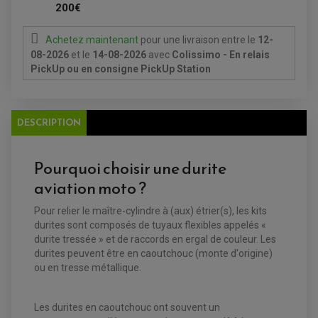
CHARGEUR DE BATTERIE
POMPE À EAU BOYESEN
200€
CHARGEUR BATTERIE
REDRESSEUR / RÉGULATEUR
KIT RÉPARATION CARBU
CLIGNOTANT MOTO
ECLAIRAGE SCOOTER
KIT RÉPARATION POMPE A EAU
CLIGNOTANT TYPE ORIGINE
POMPE A ESSENCE
PIPE D'ADMISSION
Achetez maintenant
pour une livraison
entre le
12-
DÉMARREUR
RADIATEUR
ECLAIRAGE MOTO
08-2026
et le
14-08-2026
avec
Colissimo - En relais
DURITE RADIATEUR
FEUX ADDITIONNELS
FREINAGE
PickUp ou en consigne PickUp Station
KIT RECONDITIONNEMENT DEMARREUR
DISQUE DE FREIN AVANT
POMPE A ESSENCE
ACCESSOIRE + VISSERIE FREINAGE
REDRESSEUR / REGULATEUR
DISQUE DE FREIN ARRIERE
STATOR
PLAQUETTE DE FREIN AVANT
DESCRIPTION
PLAQUETTE DE FREIN ARRIERE
MAÎTRE CYLINDRE
ENTRETIEN MOTO
ATELIER, PADDOCK, STAND
Pourquoi choisir une durite
ANTIPARASITE NGK
BOUGIE NGK
aviation moto ?
FILTRE A AIR
FILTRE A HUILE
FILTRE ET ACCESSOIRE ESSENCE
Pour relier le maître-cylindre à (aux) étrier(s), les kits
OUTILLAGE
durites sont composés de tuyaux flexibles appelés «
PRODUIT D'ENTRETIEN
durite tressée » et de raccords en ergal de couleur. Les
durites peuvent être en caoutchouc (monte d'origine)
ou en tresse métallique.
Les durites en caoutchouc ont souvent un