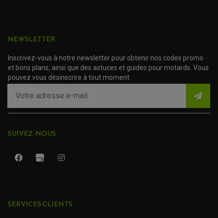
NEWSLETTER
Inscrivez-vous à notre newsletter pour obtenir nos codes promo
et bons plans, ainsi que des astuces et guides pour motards. Vous
pouvez vous désinscrire à tout moment.
SUIVEZ-NOUS
ROULEMENT QUAD / SSV
JOINT DE TIGE D'AMORTISSEUR
KIT ROULEMENT D'AMORTISSEUR
SERVICES CLIENTS
KIT ROULEMENT DE BRAS OSCILLANT
KIT ROULEMENT DE BIELLETTES D'AMORTISSEUR
PLASTIQUES MOTO CROSS ET ENDURO