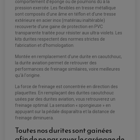
comportement d’éponge ou de poumons dû à la
pression exercée. Les flexibles en tresse métallique
sont composés d’une âme en téflon et d’une tresse
extérieure en acier inox (matériau inaltérable)
recouverte d’une gaine de protection en PVC
transparente traitée pour résister aux ultra-violets. Les
kits durites respectent des normes strictes de
fabrication et d’homologation.
Montée en remplacement d'une durite en caoutchouc,
la durite aviation permet de retrouver des
EQUIPEMENT ELECTRIQUE QUAD / SSV
performances de freinage similaires, voire meilleures
ACCESSOIRES ELECTRIQUE QUAD / SSV
qu'à l'origine.
BOITIER CDI QUAD ET SSV
CHARGEUR DE BATTERIE QUAD / SSV
COMPTEUR QUAD / SSV
La force de freinage est concentrée en direction des
CONTACTEUR A CLÉ QUAD
plaquettes. En remplaçant des durites caoutchouc
DÉMARREUR
usées par des durites aviation, vous retrouverez un
ECLAIRAGE LED / HALOGÈNE
STATOR ET REDRESSEUR / REGULATEUR
freinage optimal. La sensation « spongieuse » en
VENTILATEUR DE RADIATEUR
appuyant sur la pédale disparaîtra et la distance de
freinage diminuera.
EQUIPEMENT FREINAGE QUAD / SSV
Toutes nos durites sont gainées
PNEUMATIQUE
DISQUE DE FREIN QUAD / SSV
KIT DURITE DE FREIN QUAD
MOUSSE
afin de ne pas rayer le carénage de
KIT REPARATION MAÎTRE CYLINDRE QUAD / SSV
CHAMBRE À AIR