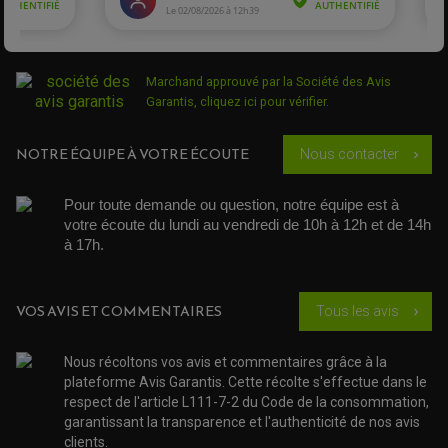
POIGNÉE
PIPE D'ADMISSION
GUIDON CROSS ET ENDURO
OUTILLAGE ET ACCESSOIRES ATELIER
DEMI COCOTTE
QUAD
PNEUMATIQUE
ACCESSOIRE ATELIER QUAD
SUSPENSION
CHAMBRE A AIR
OUTILLAGE QUAD
Marchand approuvé par la Société des Avis
NOS MARQUES
JOINT SPY
Garantis,
cliquez ici pour vérifier
.
FOURCHE ET AMORTISSEUR
ACCESSOIRE SCOOTER APRILIA
PROTECTION MOTO
ACCESSOIRE SCOOTER BMW
COUVRE CARTER ET SLIDER
NOTRE ÉQUIPE À VOTRE ÉCOUTE
Nous contacter
chevron_right
ACCESSOIRE SCOOTER GILERA
PATINS DE PROTECTION TOP BLOCK
PATIN DE RECHANGE TOP BLOCK
ACCESSOIRE SCOOTER HONDA
PROTECTION RADIATEUR
ACCESSOIRE SCOOTER KYMCO
PROTECTION FOURCHE ET BRAS OSCILLANT
Pour toute demande ou question, notre équipe est à 
PROTECTION SILENCIEUX
ACCESSOIRE SCOOTER MBK
votre écoute du lundi au vendredi de 10h à 12h et de 14h 
PROTECTION LEVIER
ACCESSOIRE SCOOTER PEUGEOT
à 17h. 
TAMPONS ALLOY ULTIMA
ACCESSOIRE SCOOTER PIAGGIO
ACCESSOIRE SCOOTER SUZUKI
ROULEMENT MOTO
ACCESSOIRE SCOOTER VESPA
VOS AVIS ET COMMENTAIRES
Tous les avis
chevron_right
ROULEMENT DE ROUE
ACCESSOIRE SCOOTER YAMAHA
ROULEMENT DE DIRECTION
Nous récoltons vos avis et commentaires grâce à la
TRANSMISSION
plateforme Avis Garantis. Cette récolte s'effectue dans le
AMORTISSEUR DE COUPLE
respect de l'article L111-7-2 du Code de la consommation,
EMBRAYAGE MOTO
garantissant la transparence et l'authenticité de nos avis
KIT CHAÎNE MOTO
clients.