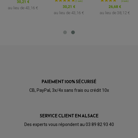
30,21 €
OPTIQUE TYPE ORIGINE
30,21 €
26,68 €
PÉDALE DE FREIN
au lieu de
43,16 €
PIÈCE MOTEUR
REPOSE PIED TYPE ORIGINE
au lieu de
43,16 €
au lieu de
38,12 €
RETROVISEUR MOTO TYPE ORIGINE
GALET DE VARIATEUR
SÉLECTEUR DE VITESSE
COURROIE
VARIATEUR SCOOTER
POMPE A ESSENCE
PAIEMENT 100% SÉCURISÉ
CB, PayPal, 3x/4x sans frais ou crédit 10x
SERVICE CLIENT EN ALSACE
Des experts vous répondent au 03 89 82 93 40