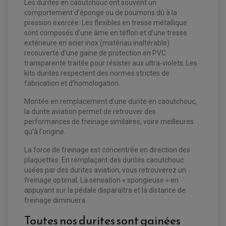
Les durites en caoutchouc ont souvent un
comportement d’éponge ou de poumons dû à la
pression exercée. Les flexibles en tresse métallique
sont composés d’une âme en téflon et d’une tresse
EQUIPEMENT ELECTRIQUE QUAD / SSV
extérieure en acier inox (matériau inaltérable)
ACCESSOIRES ELECTRIQUE QUAD / SSV
recouverte d’une gaine de protection en PVC
BOITIER CDI QUAD ET SSV
CHARGEUR DE BATTERIE QUAD / SSV
transparente traitée pour résister aux ultra-violets. Les
COMPTEUR QUAD / SSV
kits durites respectent des normes strictes de
CONTACTEUR A CLÉ QUAD
fabrication et d’homologation.
DÉMARREUR
ECLAIRAGE LED / HALOGÈNE
STATOR ET REDRESSEUR / REGULATEUR
Montée en remplacement d'une durite en caoutchouc,
VENTILATEUR DE RADIATEUR
la durite aviation permet de retrouver des
performances de freinage similaires, voire meilleures
EQUIPEMENT FREINAGE QUAD / SSV
qu'à l'origine.
PNEUMATIQUE
DISQUE DE FREIN QUAD / SSV
KIT DURITE DE FREIN QUAD
MOUSSE
La force de freinage est concentrée en direction des
KIT REPARATION MAÎTRE CYLINDRE QUAD / SSV
CHAMBRE À AIR
plaquettes. En remplaçant des durites caoutchouc
PLAQUETTES DE FREIN QUAD / SSV
usées par des durites aviation, vous retrouverez un
EQUIPEMENT FREINAGE MOTO CROSS ET
freinage optimal. La sensation « spongieuse » en
HUILE ET PRODUIT D'ENTRETIEN QUAD
FREINAGE
appuyant sur la pédale disparaîtra et la distance de
ENDURO
HUILE POUR QUAD
freinage diminuera.
ACCESSOIRE + VISSERIE FREINAGE
ACCESSOIRES FREINAGE
PRODUIT D'ENTRETIEN QUAD
DISQUE DE FREIN
DISQUE DE FREIN AVANT
Toutes nos durites sont gainées
PLAQUETTE DE FREIN
DISQUE DE FREIN ARRIÈRE
KIT DURITE DE FREIN
PLAQUETTE DE FREIN