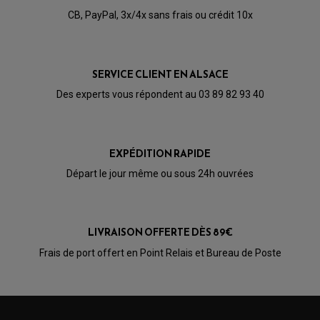
CB, PayPal, 3x/4x sans frais ou crédit 10x
SERVICE CLIENT EN ALSACE
Des experts vous répondent au 03 89 82 93 40
EXPÉDITION RAPIDE
Départ le jour même ou sous 24h ouvrées
LIVRAISON OFFERTE DÈS 89€
PARTIE CYCLE QUAD
Frais de port offert en Point Relais et Bureau de Poste
AMORTISSEURS QUAD / SSV
BIELLETTES DE DIRECTION
CÂBLE ACCÉLÉRATEUR / EMBRAYAGE / STARTER
COLONNE DE DIRECTION QUAD
KIT RECONDITIONNEMENT TRIANGLE
LEVIER DE FREIN ET D'EMBRAYAGE
ROTULE DE DIRECTION