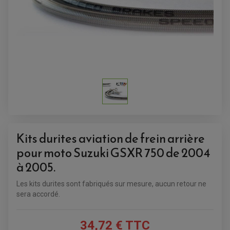
Kits durites aviation de frein arrière
pour moto Suzuki GSXR 750 de 2004
à 2005.
ACCESSOIRES QUAD
ACCESSOIRES ANODISES POUR QUAD
BOUCHON DE RÉSERVOIR QUAD
Les kits durites sont fabriqués sur mesure, aucun retour ne
GUIDON QUAD
sera accordé.
KIT DÉCO QUAD / SSV
KIT POIGNÉE DE GAZ QUAD
POIGNÉE QUAD
PROTÈGE-MAINS
34,72 € TTC
PONTETS / REHAUSSES DE GUIDON