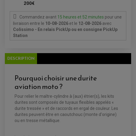
FEUX ADDITIONNELS
200€
FREINAGE
KIT RECONDITIONNEMENT DEMARREUR
DISQUE DE FREIN AVANT
POMPE A ESSENCE
ACCESSOIRE + VISSERIE FREINAGE
REDRESSEUR / REGULATEUR
Commandez avant
15 heures et 52 minutes
pour une
DISQUE DE FREIN ARRIERE
STATOR
livraison
entre le
10-08-2026
et le
12-08-2026
avec
PLAQUETTE DE FREIN AVANT
PLAQUETTE DE FREIN ARRIERE
Colissimo - En relais PickUp ou en consigne PickUp
MAÎTRE CYLINDRE
ENTRETIEN MOTO
Station
ATELIER, PADDOCK, STAND
ANTIPARASITE NGK
BOUGIE NGK
FILTRE A AIR
DESCRIPTION
FILTRE A HUILE
FILTRE ET ACCESSOIRE ESSENCE
OUTILLAGE
PRODUIT D'ENTRETIEN
Pourquoi choisir une durite
aviation moto ?
Pour relier le maître-cylindre à (aux) étrier(s), les kits
durites sont composés de tuyaux flexibles appelés «
durite tressée » et de raccords en ergal de couleur. Les
durites peuvent être en caoutchouc (monte d'origine)
ou en tresse métallique.