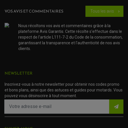
ACCESSOIRE SCOOTER KYMCO
PROTECTION FOURCHE ET BRAS OSCILLANT
PROTECTION SILENCIEUX
ACCESSOIRE SCOOTER MBK
VOS AVIS ET COMMENTAIRES
Tous les avis
chevron_right
PROTECTION LEVIER
ACCESSOIRE SCOOTER PEUGEOT
TAMPONS ALLOY ULTIMA
ACCESSOIRE SCOOTER PIAGGIO
Nous récoltons vos avis et commentaires grâce à la
ACCESSOIRE SCOOTER SUZUKI
ROULEMENT MOTO
plateforme Avis Garantis. Cette récolte s'effectue dans le
ACCESSOIRE SCOOTER VESPA
ROULEMENT DE ROUE
respect de l'article L111-7-2 du Code de la consommation,
ACCESSOIRE SCOOTER YAMAHA
ROULEMENT DE DIRECTION
garantissant la transparence et l'authenticité de nos avis
clients.
TRANSMISSION
AMORTISSEUR DE COUPLE
EMBRAYAGE MOTO
KIT CHAÎNE MOTO
NEWSLETTER
Inscrivez-vous à notre newsletter pour obtenir nos codes promo
et bons plans, ainsi que des astuces et guides pour motards. Vous
pouvez vous désinscrire à tout moment.