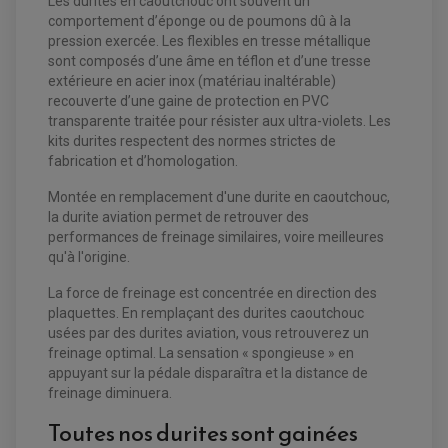
Les durites en caoutchouc ont souvent un
comportement d’éponge ou de poumons dû à la
pression exercée. Les flexibles en tresse métallique
sont composés d’une âme en téflon et d’une tresse
EQUIPEMENT ELECTRIQUE QUAD / SSV
extérieure en acier inox (matériau inaltérable)
ACCESSOIRES ELECTRIQUE QUAD / SSV
recouverte d’une gaine de protection en PVC
BOITIER CDI QUAD ET SSV
transparente traitée pour résister aux ultra-violets. Les
CHARGEUR DE BATTERIE QUAD / SSV
COMPTEUR QUAD / SSV
kits durites respectent des normes strictes de
CONTACTEUR A CLÉ QUAD
fabrication et d’homologation.
DÉMARREUR
ECLAIRAGE LED / HALOGÈNE
Montée en remplacement d'une durite en caoutchouc,
STATOR ET REDRESSEUR / REGULATEUR
VENTILATEUR DE RADIATEUR
la durite aviation permet de retrouver des
performances de freinage similaires, voire meilleures
qu'à l'origine.
EQUIPEMENT FREINAGE QUAD / SSV
PNEUMATIQUE
DISQUE DE FREIN QUAD / SSV
La force de freinage est concentrée en direction des
KIT DURITE DE FREIN QUAD
MOUSSE
KIT REPARATION MAÎTRE CYLINDRE QUAD / SSV
CHAMBRE À AIR
plaquettes. En remplaçant des durites caoutchouc
PLAQUETTES DE FREIN QUAD / SSV
usées par des durites aviation, vous retrouverez un
freinage optimal. La sensation « spongieuse » en
EQUIPEMENT FREINAGE MOTO CROSS ET
HUILE ET PRODUIT D'ENTRETIEN QUAD
appuyant sur la pédale disparaîtra et la distance de
FREINAGE
ENDURO
HUILE POUR QUAD
freinage diminuera.
ACCESSOIRE + VISSERIE FREINAGE
ACCESSOIRES FREINAGE
PRODUIT D'ENTRETIEN QUAD
DISQUE DE FREIN
DISQUE DE FREIN AVANT
Toutes nos durites sont gainées
PLAQUETTE DE FREIN
DISQUE DE FREIN ARRIÈRE
KIT DURITE DE FREIN
PLAQUETTE DE FREIN