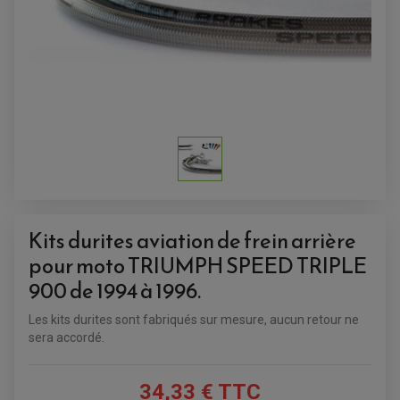
Kits durites aviation de frein arrière
pour moto TRIUMPH SPEED TRIPLE
900 de 1994 à 1996.
ACCESSOIRES QUAD
ACCESSOIRES ANODISES POUR QUAD
BOUCHON DE RÉSERVOIR QUAD
Les kits durites sont fabriqués sur mesure, aucun retour ne
GUIDON QUAD
sera accordé.
KIT DÉCO QUAD / SSV
KIT POIGNÉE DE GAZ QUAD
POIGNÉE QUAD
PROTÈGE-MAINS
34,33 € TTC
PONTETS / REHAUSSES DE GUIDON