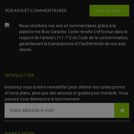
ACCESSOIRE SCOOTER KYMCO
PROTECTION FOURCHE ET BRAS OSCILLANT
PROTECTION SILENCIEUX
ACCESSOIRE SCOOTER MBK
VOS AVIS ET COMMENTAIRES
Tous les avis
chevron_right
PROTECTION LEVIER
ACCESSOIRE SCOOTER PEUGEOT
TAMPONS ALLOY ULTIMA
ACCESSOIRE SCOOTER PIAGGIO
Nous récoltons vos avis et commentaires grâce à la
ACCESSOIRE SCOOTER SUZUKI
ROULEMENT MOTO
plateforme Avis Garantis. Cette récolte s'effectue dans le
ACCESSOIRE SCOOTER VESPA
ROULEMENT DE ROUE
respect de l'article L111-7-2 du Code de la consommation,
ACCESSOIRE SCOOTER YAMAHA
ROULEMENT DE DIRECTION
garantissant la transparence et l'authenticité de nos avis
clients.
TRANSMISSION
AMORTISSEUR DE COUPLE
EMBRAYAGE MOTO
KIT CHAÎNE MOTO
NEWSLETTER
Inscrivez-vous à notre newsletter pour obtenir nos codes promo
et bons plans, ainsi que des astuces et guides pour motards. Vous
pouvez vous désinscrire à tout moment.
SUIVEZ-NOUS