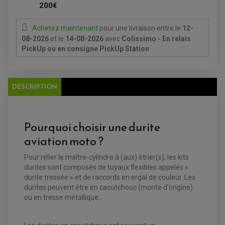
FEUX ADDITIONNELS
200€
FREINAGE
KIT RECONDITIONNEMENT DEMARREUR
DISQUE DE FREIN AVANT
POMPE A ESSENCE
ACCESSOIRE + VISSERIE FREINAGE
REDRESSEUR / REGULATEUR
Achetez maintenant
pour une livraison
entre le
12-
DISQUE DE FREIN ARRIERE
STATOR
08-2026
PLAQUETTE DE FREIN AVANT
et le
14-08-2026
avec
Colissimo - En relais
PLAQUETTE DE FREIN ARRIERE
PickUp ou en consigne PickUp Station
MAÎTRE CYLINDRE
ENTRETIEN MOTO
ATELIER, PADDOCK, STAND
ANTIPARASITE NGK
BOUGIE NGK
DESCRIPTION
FILTRE A AIR
FILTRE A HUILE
FILTRE ET ACCESSOIRE ESSENCE
OUTILLAGE
PRODUIT D'ENTRETIEN
Pourquoi choisir une durite
aviation moto ?
Pour relier le maître-cylindre à (aux) étrier(s), les kits
durites sont composés de tuyaux flexibles appelés «
durite tressée » et de raccords en ergal de couleur. Les
durites peuvent être en caoutchouc (monte d'origine)
ou en tresse métallique.