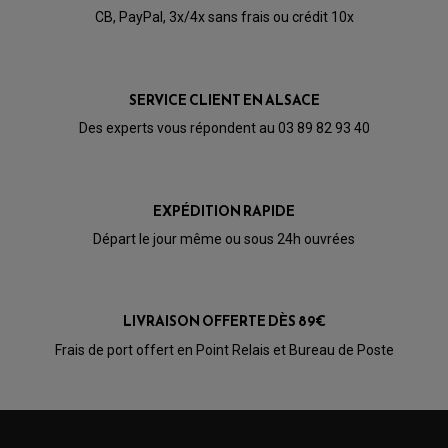
CB, PayPal, 3x/4x sans frais ou crédit 10x
SERVICE CLIENT EN ALSACE
Des experts vous répondent au 03 89 82 93 40
EXPÉDITION RAPIDE
Départ le jour même ou sous 24h ouvrées
LIVRAISON OFFERTE DÈS 89€
PARTIE CYCLE QUAD
Frais de port offert en Point Relais et Bureau de Poste
AMORTISSEURS QUAD / SSV
BIELLETTES DE DIRECTION
CÂBLE ACCÉLÉRATEUR / EMBRAYAGE / STARTER
COLONNE DE DIRECTION QUAD
KIT RECONDITIONNEMENT TRIANGLE
LEVIER DE FREIN ET D'EMBRAYAGE
ROTULE DE DIRECTION