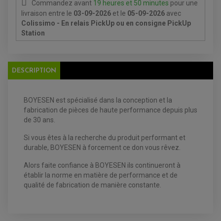
Commandez avant
19 heures et 50 minutes
pour une
PRODUIT D'ENTRETIEN
livraison
entre le
03-09-2026
et le
05-09-2026
avec
Colissimo - En relais PickUp ou en consigne PickUp
Station
EQUIPEMENT ELECTRIQUE QUAD / SSV
DESCRIPTION
ACCESSOIRES ELECTRIQUE QUAD / SSV
BOITIER CDI QUAD ET SSV
CHARGEUR DE BATTERIE QUAD / SSV
COMPTEUR QUAD / SSV
BOYESEN est spécialisé dans la conception et la
CONTACTEUR A CLÉ QUAD
fabrication de pièces de haute performance depuis plus
DÉMARREUR
de 30 ans.
ECLAIRAGE LED / HALOGÈNE
STATOR ET REDRESSEUR / REGULATEUR
VENTILATEUR DE RADIATEUR
Si vous êtes à la recherche du produit performant et
durable, BOYESEN à forcement ce don vous rêvez.
EQUIPEMENT FREINAGE QUAD / SSV
Alors faite confiance à BOYESEN ils continueront à
PNEUMATIQUE
DISQUE DE FREIN QUAD / SSV
établir la norme en matière de performance et de
KIT DURITE DE FREIN QUAD
MOUSSE
KIT REPARATION MAÎTRE CYLINDRE QUAD / SSV
CHAMBRE À AIR
qualité de fabrication
de manière constante.
PLAQUETTES DE FREIN QUAD / SSV
EQUIPEMENT FREINAGE MOTO CROSS ET
HUILE ET PRODUIT D'ENTRETIEN QUAD
FREINAGE
ENDURO