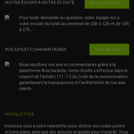
ARBRE A CAMES QAUD
NOTRE ÉQUIPE À VOTRE ÉCOUTE
Nous contacter
chevron_right
COURROIE DE DISTRIBUTION
COURROIE DE TRANSMISSION
PARTIE CYCLE
COUVERCLE + PLATEAU PRESSION
EMBRAYAGE QUAD
DÉMARREUR MOTO
EQUIPEMENT ADMISSION / CARBURATEUR
LEVIER DE FREIN
Pour toute demande ou question, notre équipe est à 
DURITE RADIATEUR
KIT AMÉLIORATION EMBRAYAGE
LEVIER D'EMBRAYAGE
JOINT COUVRE CULASSE
votre écoute du lundi au vendredi de 10h à 12h et de 14h 
KIT RÉPARATION POMPE A EAU
PÉDALE DE FREIN
KIT RÉPARATION DEMARREUR
SÉLECTEUR DE VITESSE
à 17h. 
KIT RÉPARATION CARBU.
CÂBLE ACCÉLÉRATEUR
KIT RÉPARATION ROBINET
PLASTIQUE QUAD / SSV
CÂBLE D'EMBRAYAGE
MEMBRANE / BOISSEAU
KICK DE DÉMARRAGE
PROTÈGE-MAINS
RADIATEUR MOTO
REPOSE PIEDS
VOS AVIS ET COMMENTAIRES
POMPE A ESSENCE
Tous les avis
chevron_right
POIGNÉE
PIPE D'ADMISSION
GUIDON CROSS ET ENDURO
OUTILLAGE ET ACCESSOIRES ATELIER
DEMI COCOTTE
QUAD
Nous récoltons vos avis et commentaires grâce à la
PNEUMATIQUE
ACCESSOIRE ATELIER QUAD
plateforme Avis Garantis. Cette récolte s'effectue dans le
SUSPENSION
CHAMBRE A AIR
OUTILLAGE QUAD
respect de l'article L111-7-2 du Code de la consommation,
NOS MARQUES
JOINT SPY
garantissant la transparence et l'authenticité de nos avis
FOURCHE ET AMORTISSEUR
ACCESSOIRE SCOOTER APRILIA
PROTECTION MOTO
clients.
ACCESSOIRE SCOOTER BMW
COUVRE CARTER ET SLIDER
ACCESSOIRE SCOOTER GILERA
PATINS DE PROTECTION TOP BLOCK
PATIN DE RECHANGE TOP BLOCK
ACCESSOIRE SCOOTER HONDA
PROTECTION RADIATEUR
ACCESSOIRE SCOOTER KYMCO
PROTECTION FOURCHE ET BRAS OSCILLANT
NEWSLETTER
PROTECTION SILENCIEUX
ACCESSOIRE SCOOTER MBK
PROTECTION LEVIER
ACCESSOIRE SCOOTER PEUGEOT
TAMPONS ALLOY ULTIMA
Inscrivez-vous à notre newsletter pour obtenir nos codes promo
ACCESSOIRE SCOOTER PIAGGIO
et bons plans, ainsi que des astuces et guides pour motards. Vous