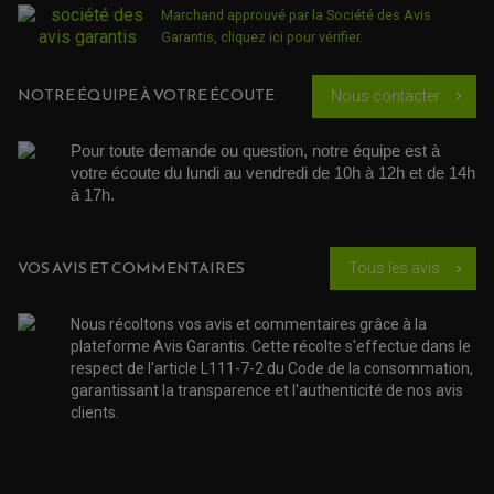
ÉCHAPPEMENT & SILENCIEUX AKRAPOVIC
Marchand approuvé par la Société des Avis
ÉCHAPPEMENT & SILENCIEUX FMF
PIÈCE MOTEUR
Garantis,
cliquez ici pour vérifier
.
PIÈCES MOTEUR QUAD
ÉCHAPPEMENT & SILENCIEUX PRO CIRCUIT
BOUCHON D'HUILE
ARBRE A CAMES QAUD
COURROIE DE DISTRIBUTION
COURROIE DE TRANSMISSION
PARTIE CYCLE
NOTRE ÉQUIPE À VOTRE ÉCOUTE
COUVERCLE + PLATEAU PRESSION
Nous contacter
chevron_right
EMBRAYAGE QUAD
DÉMARREUR MOTO
EQUIPEMENT ADMISSION / CARBURATEUR
LEVIER DE FREIN
DURITE RADIATEUR
KIT AMÉLIORATION EMBRAYAGE
LEVIER D'EMBRAYAGE
JOINT COUVRE CULASSE
KIT RÉPARATION POMPE A EAU
PÉDALE DE FREIN
Pour toute demande ou question, notre équipe est à 
KIT RÉPARATION DEMARREUR
SÉLECTEUR DE VITESSE
votre écoute du lundi au vendredi de 10h à 12h et de 14h 
KIT RÉPARATION CARBU.
CÂBLE ACCÉLÉRATEUR
KIT RÉPARATION ROBINET
à 17h. 
PLASTIQUE QUAD / SSV
CÂBLE D'EMBRAYAGE
MEMBRANE / BOISSEAU
KICK DE DÉMARRAGE
PROTÈGE-MAINS
RADIATEUR MOTO
REPOSE PIEDS
POMPE A ESSENCE
POIGNÉE
PIPE D'ADMISSION
GUIDON CROSS ET ENDURO
VOS AVIS ET COMMENTAIRES
Tous les avis
chevron_right
OUTILLAGE ET ACCESSOIRES ATELIER
DEMI COCOTTE
QUAD
PNEUMATIQUE
ACCESSOIRE ATELIER QUAD
Nous récoltons vos avis et commentaires grâce à la
SUSPENSION
CHAMBRE A AIR
OUTILLAGE QUAD
plateforme Avis Garantis. Cette récolte s'effectue dans le
NOS MARQUES
JOINT SPY
respect de l'article L111-7-2 du Code de la consommation,
FOURCHE ET AMORTISSEUR
ACCESSOIRE SCOOTER APRILIA
PROTECTION MOTO
garantissant la transparence et l'authenticité de nos avis
ACCESSOIRE SCOOTER BMW
COUVRE CARTER ET SLIDER
clients.
ACCESSOIRE SCOOTER GILERA
PATINS DE PROTECTION TOP BLOCK
PATIN DE RECHANGE TOP BLOCK
ACCESSOIRE SCOOTER HONDA
PROTECTION RADIATEUR
ACCESSOIRE SCOOTER KYMCO
PROTECTION FOURCHE ET BRAS OSCILLANT
PROTECTION SILENCIEUX
ACCESSOIRE SCOOTER MBK