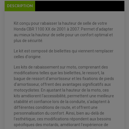
FILTRE ET ACCESSOIRE ESSENCE
OUTILLAGE
DESCRIPTION
PRODUIT D'ENTRETIEN
Kit conçu pour rabaisser la hauteur de selle de votre
Honda CBR 1100 XX de 2001 à 2007. Permet d'adapter
au mieux la hauteur de selle pour un confort optimal et
plus de sécurité.
EQUIPEMENT ELECTRIQUE QUAD / SSV
Le kit est composé de biellettes qui viennent remplacer
ACCESSOIRES ELECTRIQUE QUAD / SSV
celles d'origine.
BOITIER CDI QUAD ET SSV
CHARGEUR DE BATTERIE QUAD / SSV
Les kits de rabaissement sur moto, comprenant des
COMPTEUR QUAD / SSV
modifications telles que les biellettes, le ressort, la
CONTACTEUR A CLÉ QUAD
DÉMARREUR
bague de ressort d'amortisseur et les fixations de pieds
ECLAIRAGE LED / HALOGÈNE
d'amortisseur, offrent des avantages significatifs aux
STATOR ET REDRESSEUR / REGULATEUR
motocyclistes. En ajustant la hauteur de la moto, ces
VENTILATEUR DE RADIATEUR
kits améliorent l'accessibilité, permettent une meilleure
stabilité et confiance lors de la conduite, s'adaptent à
EQUIPEMENT FREINAGE QUAD / SSV
différentes conditions de route, et offrent une
PNEUMATIQUE
DISQUE DE FREIN QUAD / SSV
personnalisation du confort. Ainsi, bien au-delà de
KIT DURITE DE FREIN QUAD
MOUSSE
KIT REPARATION MAÎTRE CYLINDRE QUAD / SSV
l'esthétique, ces modifications répondent aux besoins
CHAMBRE À AIR
PLAQUETTES DE FREIN QUAD / SSV
spécifiques des motards, améliorant l'expérience de