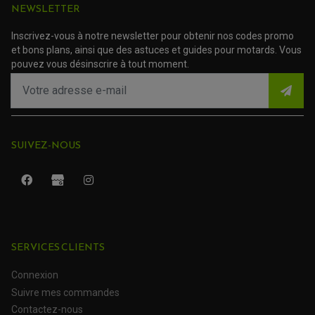
PROTECTION LEVIER
NEWSLETTER
ACCESSOIRE SCOOTER PEUGEOT
TAMPONS ALLOY ULTIMA
ACCESSOIRE SCOOTER PIAGGIO
Inscrivez-vous à notre newsletter pour obtenir nos codes promo
ACCESSOIRE SCOOTER SUZUKI
ROULEMENT MOTO
et bons plans, ainsi que des astuces et guides pour motards. Vous
ACCESSOIRE SCOOTER VESPA
ROULEMENT DE ROUE
pouvez vous désinscrire à tout moment.
ACCESSOIRE SCOOTER YAMAHA
ROULEMENT DE DIRECTION
TRANSMISSION
AMORTISSEUR DE COUPLE
EMBRAYAGE MOTO
KIT CHAÎNE MOTO
SUIVEZ-NOUS
SERVICES CLIENTS
Connexion
ROULEMENT QUAD / SSV
Suivre mes commandes
JOINT DE TIGE D'AMORTISSEUR
KIT ROULEMENT D'AMORTISSEUR
Contactez-nous