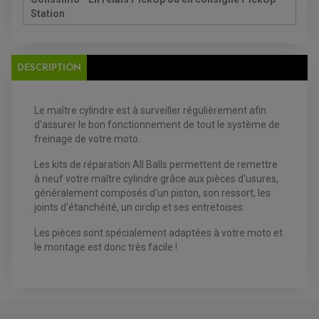
Station
DESCRIPTION
EQUIPEMENT ELECTRIQUE QUAD / SSV
ACCESSOIRES ELECTRIQUE QUAD / SSV
Le maître cylindre est à surveiller régulièrement afin
BOITIER CDI QUAD ET SSV
CHARGEUR DE BATTERIE QUAD / SSV
d'assurer le bon fonctionnement de tout le système de
COMPTEUR QUAD / SSV
freinage de votre moto.
CONTACTEUR A CLÉ QUAD
DÉMARREUR
Les kits de réparation All Balls permettent de remettre
ECLAIRAGE LED / HALOGÈNE
STATOR ET REDRESSEUR / REGULATEUR
à neuf votre maître cylindre grâce aux pièces d'usures,
VENTILATEUR DE RADIATEUR
généralement composés d'un piston, son ressort, les
joints d'étanchéité, un circlip et ses entretoises.
EQUIPEMENT FREINAGE QUAD / SSV
PNEUMATIQUE
Les pièces sont spécialement adaptées à votre moto et
DISQUE DE FREIN QUAD / SSV
KIT DURITE DE FREIN QUAD
MOUSSE
le montage est donc très facile !
KIT REPARATION MAÎTRE CYLINDRE QUAD / SSV
CHAMBRE À AIR
PLAQUETTES DE FREIN QUAD / SSV
EQUIPEMENT FREINAGE MOTO CROSS ET
HUILE ET PRODUIT D'ENTRETIEN QUAD
FREINAGE
ENDURO
HUILE POUR QUAD
ACCESSOIRE + VISSERIE FREINAGE
ACCESSOIRES FREINAGE