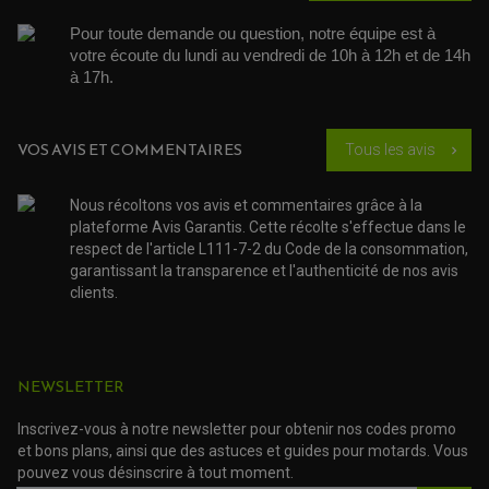
PARTIE CYCLE
COUVERCLE + PLATEAU PRESSION
EMBRAYAGE QUAD
DÉMARREUR MOTO
EQUIPEMENT ADMISSION / CARBURATEUR
LEVIER DE FREIN
Pour toute demande ou question, notre équipe est à 
DURITE RADIATEUR
KIT AMÉLIORATION EMBRAYAGE
LEVIER D'EMBRAYAGE
votre écoute du lundi au vendredi de 10h à 12h et de 14h 
JOINT COUVRE CULASSE
KIT RÉPARATION POMPE A EAU
PÉDALE DE FREIN
KIT RÉPARATION DEMARREUR
à 17h. 
SÉLECTEUR DE VITESSE
KIT RÉPARATION CARBU.
CÂBLE ACCÉLÉRATEUR
KIT RÉPARATION ROBINET
PLASTIQUE QUAD / SSV
CÂBLE D'EMBRAYAGE
MEMBRANE / BOISSEAU
KICK DE DÉMARRAGE
PROTÈGE-MAINS
RADIATEUR MOTO
VOS AVIS ET COMMENTAIRES
REPOSE PIEDS
Tous les avis
chevron_right
POMPE A ESSENCE
POIGNÉE
PIPE D'ADMISSION
GUIDON CROSS ET ENDURO
OUTILLAGE ET ACCESSOIRES ATELIER
DEMI COCOTTE
Nous récoltons vos avis et commentaires grâce à la
QUAD
PNEUMATIQUE
plateforme Avis Garantis. Cette récolte s'effectue dans le
ACCESSOIRE ATELIER QUAD
SUSPENSION
CHAMBRE A AIR
respect de l'article L111-7-2 du Code de la consommation,
OUTILLAGE QUAD
NOS MARQUES
JOINT SPY
garantissant la transparence et l'authenticité de nos avis
FOURCHE ET AMORTISSEUR
ACCESSOIRE SCOOTER APRILIA
clients.
PROTECTION MOTO
ACCESSOIRE SCOOTER BMW
COUVRE CARTER ET SLIDER
ACCESSOIRE SCOOTER GILERA
PATINS DE PROTECTION TOP BLOCK
PATIN DE RECHANGE TOP BLOCK
ACCESSOIRE SCOOTER HONDA
PROTECTION RADIATEUR
ACCESSOIRE SCOOTER KYMCO
NEWSLETTER
PROTECTION FOURCHE ET BRAS OSCILLANT
PROTECTION SILENCIEUX
ACCESSOIRE SCOOTER MBK
PROTECTION LEVIER
ACCESSOIRE SCOOTER PEUGEOT
Inscrivez-vous à notre newsletter pour obtenir nos codes promo
TAMPONS ALLOY ULTIMA
ACCESSOIRE SCOOTER PIAGGIO
et bons plans, ainsi que des astuces et guides pour motards. Vous
ACCESSOIRE SCOOTER SUZUKI
pouvez vous désinscrire à tout moment.
ROULEMENT MOTO