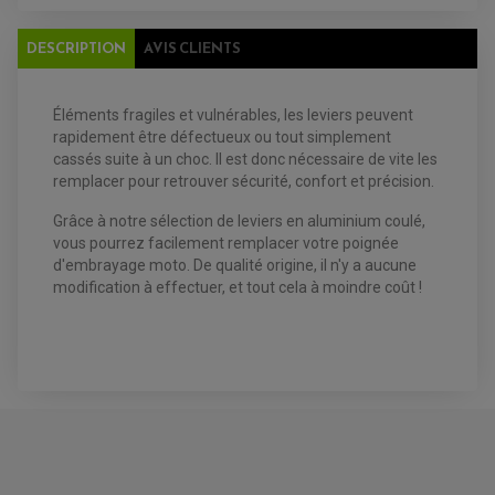
DESCRIPTION
AVIS CLIENTS
EQUIPEMENT ELECTRIQUE QUAD / SSV
Éléments fragiles et vulnérables, les leviers peuvent
ACCESSOIRES ELECTRIQUE QUAD / SSV
rapidement être défectueux ou tout simplement
BOITIER CDI QUAD ET SSV
cassés suite à un choc. Il est donc nécessaire de vite les
CHARGEUR DE BATTERIE QUAD / SSV
COMPTEUR QUAD / SSV
remplacer pour retrouver sécurité, confort et précision.
CONTACTEUR A CLÉ QUAD
DÉMARREUR
Grâce à notre sélection de leviers en aluminium coulé,
ECLAIRAGE LED / HALOGÈNE
vous pourrez facilement remplacer votre poignée
STATOR ET REDRESSEUR / REGULATEUR
VENTILATEUR DE RADIATEUR
d'embrayage moto. De qualité origine, il n'y a aucune
modification à effectuer, et tout cela à moindre coût !
EQUIPEMENT FREINAGE QUAD / SSV
PNEUMATIQUE
DISQUE DE FREIN QUAD / SSV
KIT DURITE DE FREIN QUAD
MOUSSE
KIT REPARATION MAÎTRE CYLINDRE QUAD / SSV
CHAMBRE À AIR
PLAQUETTES DE FREIN QUAD / SSV
AVIS À PROPOS DU PRODUIT
EQUIPEMENT FREINAGE MOTO CROSS ET
HUILE ET PRODUIT D'ENTRETIEN QUAD
FREINAGE
ENDURO
HUILE POUR QUAD
ACCESSOIRE + VISSERIE FREINAGE
ACCESSOIRES FREINAGE
PRODUIT D'ENTRETIEN QUAD
DISQUE DE FREIN
DISQUE DE FREIN AVANT