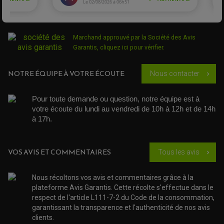
ROTULE DE DIRECTION
ÉCHAPPEMENT CROSS ENDURO
ROTULE DE TRIANGLE
SÉLECTEUR DE VITESSE
ACCESSOIRES ÉCHAPPEMENT
ÉCHAPPEMENT & SILENCIEUX AKRAPOVIC
ÉCHAPPEMENT & SILENCIEUX FMF
Marchand approuvé par la Société des Avis
PIÈCE MOTEUR
PIÈCES MOTEUR QUAD
ÉCHAPPEMENT & SILENCIEUX PRO CIRCUIT
Garantis,
cliquez ici pour vérifier
.
BOUCHON D'HUILE
ARBRE A CAMES QAUD
COURROIE DE DISTRIBUTION
COURROIE DE TRANSMISSION
PARTIE CYCLE
COUVERCLE + PLATEAU PRESSION
EMBRAYAGE QUAD
DÉMARREUR MOTO
NOTRE ÉQUIPE À VOTRE ÉCOUTE
EQUIPEMENT ADMISSION / CARBURATEUR
LEVIER DE FREIN
Nous contacter
chevron_right
DURITE RADIATEUR
KIT AMÉLIORATION EMBRAYAGE
LEVIER D'EMBRAYAGE
JOINT COUVRE CULASSE
KIT RÉPARATION POMPE A EAU
PÉDALE DE FREIN
KIT RÉPARATION DEMARREUR
SÉLECTEUR DE VITESSE
Pour toute demande ou question, notre équipe est à 
KIT RÉPARATION CARBU.
CÂBLE ACCÉLÉRATEUR
KIT RÉPARATION ROBINET
votre écoute du lundi au vendredi de 10h à 12h et de 14h 
PLASTIQUE QUAD / SSV
CÂBLE D'EMBRAYAGE
MEMBRANE / BOISSEAU
KICK DE DÉMARRAGE
à 17h. 
PROTÈGE-MAINS
RADIATEUR MOTO
REPOSE PIEDS
POMPE A ESSENCE
POIGNÉE
PIPE D'ADMISSION
GUIDON CROSS ET ENDURO
OUTILLAGE ET ACCESSOIRES ATELIER
DEMI COCOTTE
VOS AVIS ET COMMENTAIRES
Tous les avis
chevron_right
QUAD
PNEUMATIQUE
ACCESSOIRE ATELIER QUAD
SUSPENSION
CHAMBRE A AIR
OUTILLAGE QUAD
Nous récoltons vos avis et commentaires grâce à la
NOS MARQUES
JOINT SPY
plateforme Avis Garantis. Cette récolte s'effectue dans le
FOURCHE ET AMORTISSEUR
ACCESSOIRE SCOOTER APRILIA
PROTECTION MOTO
respect de l'article L111-7-2 du Code de la consommation,
ACCESSOIRE SCOOTER BMW
COUVRE CARTER ET SLIDER
garantissant la transparence et l'authenticité de nos avis
ACCESSOIRE SCOOTER GILERA
PATINS DE PROTECTION TOP BLOCK
clients.
PATIN DE RECHANGE TOP BLOCK
ACCESSOIRE SCOOTER HONDA