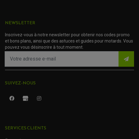
PROTECTION RADIATEUR
ACCESSOIRE SCOOTER KYMCO
PROTECTION FOURCHE ET BRAS OSCILLANT
PROTECTION SILENCIEUX
ACCESSOIRE SCOOTER MBK
PROTECTION LEVIER
ACCESSOIRE SCOOTER PEUGEOT
TAMPONS ALLOY ULTIMA
NEWSLETTER
ACCESSOIRE SCOOTER PIAGGIO
ACCESSOIRE SCOOTER SUZUKI
ROULEMENT MOTO
Inscrivez-vous à notre newsletter pour obtenir nos codes promo
ACCESSOIRE SCOOTER VESPA
ROULEMENT DE ROUE
et bons plans, ainsi que des astuces et guides pour motards. Vous
(3 avis)
ACCESSOIRE SCOOTER YAMAHA
ROULEMENT DE DIRECTION
pouvez vous désinscrire à tout moment.
TRANSMISSION
AMORTISSEUR DE COUPLE
EMBRAYAGE MOTO
KIT CHAÎNE MOTO
SUIVEZ-NOUS
SERVICES CLIENTS