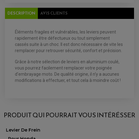
FILTRE A HUILE
FILTRE ET ACCESSOIRE ESSENCE
OUTILLAGE
DESCRIPTION
AVIS CLIENTS
PRODUIT D'ENTRETIEN
Éléments fragiles et vulnérables, les leviers peuvent
rapidement être défectueux ou tout simplement
cassés suite à un choc. Il est donc nécessaire de vite les
remplacer pour retrouver sécurité, confort et précision.
Grâce à notre sélection de leviers en aluminium coulé,
EQUIPEMENT ELECTRIQUE QUAD / SSV
vous pourrez facilement remplacer votre poignée
ACCESSOIRES ELECTRIQUE QUAD / SSV
d'embrayage moto. De qualité origine, il n'y a aucunes
BOITIER CDI QUAD ET SSV
CHARGEUR DE BATTERIE QUAD / SSV
modifications à effectuer, et tout cela à moindre coût !
COMPTEUR QUAD / SSV
CONTACTEUR A CLÉ QUAD
DÉMARREUR
ECLAIRAGE LED / HALOGÈNE
AVIS À PROPOS DU PRODUIT
STATOR ET REDRESSEUR / REGULATEUR
VENTILATEUR DE RADIATEUR
PRODUIT QUI POURRAIT VOUS INTÉRÉSSER
5.0
EQUIPEMENT FREINAGE QUAD / SSV
PNEUMATIQUE
DISQUE DE FREIN QUAD / SSV
/5
Levier De Frein
KIT DURITE DE FREIN QUAD
MOUSSE
KIT REPARATION MAÎTRE CYLINDRE QUAD / SSV
CHAMBRE À AIR
VOIR L'ATTESTATION
Pour Honda...