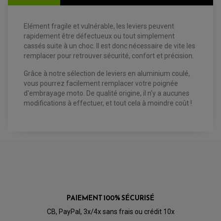
Elément fragile et vulnérable, les leviers peuvent
EQUIPEMENT ELECTRIQUE QUAD / SSV
rapidement être défectueux ou tout simplement
ACCESSOIRES ELECTRIQUE QUAD / SSV
BOITIER CDI QUAD ET SSV
cassés suite à un choc. Il est donc nécessaire de vite les
CHARGEUR DE BATTERIE QUAD / SSV
remplacer pour retrouver sécurité, confort et précision.
COMPTEUR QUAD / SSV
CONTACTEUR A CLÉ QUAD
Grâce à notre sélection de leviers en aluminium coulé,
DÉMARREUR
ECLAIRAGE LED / HALOGÈNE
vous pourrez facilement remplacer votre poignée
STATOR ET REDRESSEUR / REGULATEUR
d'embrayage moto. De qualité origine, il n'y a aucunes
VENTILATEUR DE RADIATEUR
modifications à effectuer, et tout cela à moindre coût !
EQUIPEMENT FREINAGE QUAD / SSV
PNEUMATIQUE
DISQUE DE FREIN QUAD / SSV
KIT DURITE DE FREIN QUAD
MOUSSE
KIT REPARATION MAÎTRE CYLINDRE QUAD / SSV
CHAMBRE À AIR
PLAQUETTES DE FREIN QUAD / SSV
EQUIPEMENT FREINAGE MOTO CROSS ET
HUILE ET PRODUIT D'ENTRETIEN QUAD
FREINAGE
ENDURO
HUILE POUR QUAD
ACCESSOIRE + VISSERIE FREINAGE
ACCESSOIRES FREINAGE
PRODUIT D'ENTRETIEN QUAD
DISQUE DE FREIN
DISQUE DE FREIN AVANT
PAIEMENT 100% SÉCURISÉ
PLAQUETTE DE FREIN
DISQUE DE FREIN ARRIÈRE
KIT DURITE DE FREIN
PLAQUETTE DE FREIN
CB, PayPal, 3x/4x sans frais ou crédit 10x
JANTES / ACCESSOIRES QUAD ET SSV
KIT DURITE D'EMBRAYAGE MOTO
KIT RÉPARATION PÉDALE DE FREIN