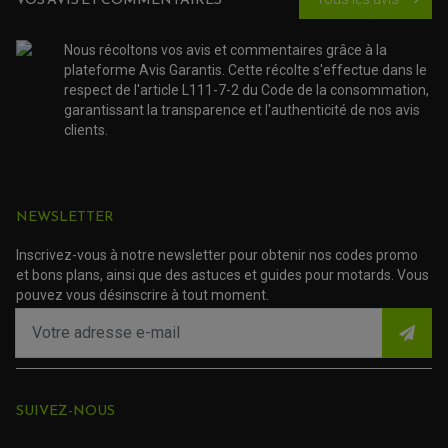
KIT RÉPARATION ROBINET
PLASTIQUE QUAD / SSV
CÂBLE D'EMBRAYAGE
MEMBRANE / BOISSEAU
KICK DE DÉMARRAGE
PROTÈGE-MAINS
RADIATEUR MOTO
REPOSE PIEDS
POMPE A ESSENCE
Nous récoltons vos avis et commentaires grâce à la
POIGNÉE
PIPE D'ADMISSION
GUIDON CROSS ET ENDURO
plateforme Avis Garantis. Cette récolte s'effectue dans le
OUTILLAGE ET ACCESSOIRES ATELIER
DEMI COCOTTE
respect de l'article L111-7-2 du Code de la consommation,
QUAD
PNEUMATIQUE
garantissant la transparence et l'authenticité de nos avis
ACCESSOIRE ATELIER QUAD
SUSPENSION
clients.
CHAMBRE A AIR
OUTILLAGE QUAD
NOS MARQUES
JOINT SPY
FOURCHE ET AMORTISSEUR
ACCESSOIRE SCOOTER APRILIA
PROTECTION MOTO
ACCESSOIRE SCOOTER BMW
COUVRE CARTER ET SLIDER
ACCESSOIRE SCOOTER GILERA
PATINS DE PROTECTION TOP BLOCK
NEWSLETTER
PATIN DE RECHANGE TOP BLOCK
ACCESSOIRE SCOOTER HONDA
PROTECTION RADIATEUR
ACCESSOIRE SCOOTER KYMCO
Inscrivez-vous à notre newsletter pour obtenir nos codes promo
PROTECTION FOURCHE ET BRAS OSCILLANT
PROTECTION SILENCIEUX
ACCESSOIRE SCOOTER MBK
et bons plans, ainsi que des astuces et guides pour motards. Vous
PROTECTION LEVIER
ACCESSOIRE SCOOTER PEUGEOT
pouvez vous désinscrire à tout moment.
TAMPONS ALLOY ULTIMA
ACCESSOIRE SCOOTER PIAGGIO
ACCESSOIRE SCOOTER SUZUKI
ROULEMENT MOTO
ACCESSOIRE SCOOTER VESPA
ROULEMENT DE ROUE
ACCESSOIRE SCOOTER YAMAHA
ROULEMENT DE DIRECTION
SUIVEZ-NOUS
TRANSMISSION
AMORTISSEUR DE COUPLE