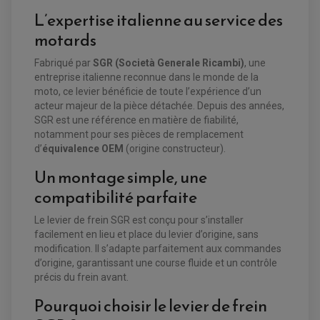
L’expertise italienne au service des
motards
Fabriqué par
SGR (Società Generale Ricambi)
, une
entreprise italienne reconnue dans le monde de la
moto, ce levier bénéficie de toute l’expérience d’un
acteur majeur de la pièce détachée. Depuis des années,
EQUIPEMENT ELECTRIQUE QUAD / SSV
SGR est une référence en matière de fiabilité,
ACCESSOIRES ELECTRIQUE QUAD / SSV
notamment pour ses pièces de remplacement
BOITIER CDI QUAD ET SSV
d’
équivalence OEM
(origine constructeur).
CHARGEUR DE BATTERIE QUAD / SSV
COMPTEUR QUAD / SSV
Un montage simple, une
CONTACTEUR A CLÉ QUAD
DÉMARREUR
compatibilité parfaite
ECLAIRAGE LED / HALOGÈNE
STATOR ET REDRESSEUR / REGULATEUR
VENTILATEUR DE RADIATEUR
Le levier de frein SGR est conçu pour s’installer
facilement en lieu et place du levier d’origine, sans
modification. Il s’adapte parfaitement aux commandes
EQUIPEMENT FREINAGE QUAD / SSV
d’origine, garantissant une course fluide et un contrôle
PNEUMATIQUE
DISQUE DE FREIN QUAD / SSV
KIT DURITE DE FREIN QUAD
précis du frein avant.
MOUSSE
KIT REPARATION MAÎTRE CYLINDRE QUAD / SSV
CHAMBRE À AIR
PLAQUETTES DE FREIN QUAD / SSV
Pourquoi choisir le levier de frein