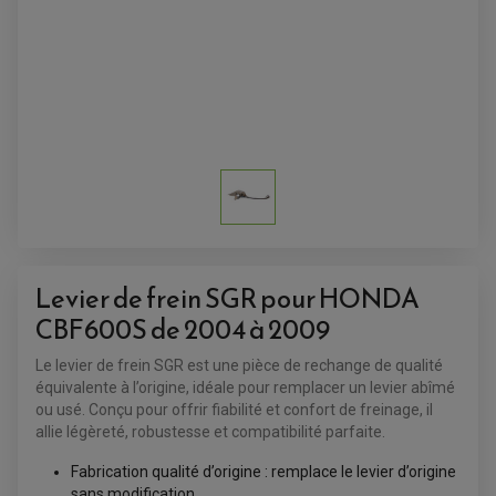
Levier de frein SGR pour HONDA
CBF600S de 2004 à 2009
Le levier de frein SGR est une pièce de rechange de qualité
équivalente à l’origine, idéale pour remplacer un levier abîmé
ou usé. Conçu pour offrir fiabilité et confort de freinage, il
ACCESSOIRES QUAD
allie légèreté, robustesse et compatibilité parfaite.
ACCESSOIRES ANODISES POUR QUAD
BOUCHON DE RÉSERVOIR QUAD
GUIDON QUAD
Fabrication qualité d’origine : remplace le levier d’origine
KIT DÉCO QUAD / SSV
sans modification