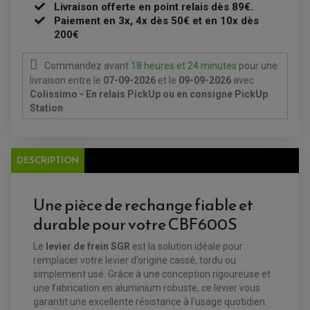
CLIGNOTANT MOTO
ECLAIRAGE SCOOTER
Livraison offerte en point relais dès 89€.
KIT RÉPARATION POMPE A EAU
CLIGNOTANT TYPE ORIGINE
POMPE A ESSENCE
PIPE D'ADMISSION
Paiement en 3x, 4x dès 50€ et en 10x dès
DÉMARREUR
RADIATEUR
200€
ECLAIRAGE MOTO
DURITE RADIATEUR
FEUX ADDITIONNELS
FREINAGE
KIT RECONDITIONNEMENT DEMARREUR
DISQUE DE FREIN AVANT
POMPE A ESSENCE
Commandez avant
18 heures et 24 minutes
pour une
ACCESSOIRE + VISSERIE FREINAGE
REDRESSEUR / REGULATEUR
livraison
entre le
07-09-2026
et le
09-09-2026
avec
DISQUE DE FREIN ARRIERE
STATOR
PLAQUETTE DE FREIN AVANT
Colissimo - En relais PickUp ou en consigne PickUp
PLAQUETTE DE FREIN ARRIERE
Station
MAÎTRE CYLINDRE
ENTRETIEN MOTO
ATELIER, PADDOCK, STAND
ANTIPARASITE NGK
BOUGIE NGK
DESCRIPTION
FILTRE A AIR
FILTRE A HUILE
FILTRE ET ACCESSOIRE ESSENCE
OUTILLAGE
Une pièce de rechange fiable et
PRODUIT D'ENTRETIEN
durable pour votre CBF600S
Le
levier de frein SGR
est la solution idéale pour
remplacer votre levier d’origine cassé, tordu ou
simplement usé. Grâce à une conception rigoureuse et
une fabrication en aluminium robuste, ce levier vous
garantit une excellente résistance à l’usage quotidien.