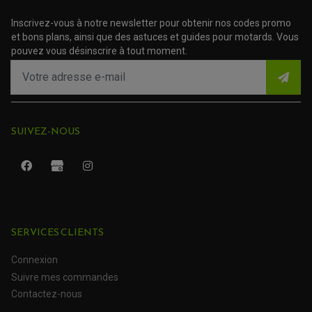
Inscrivez-vous à notre newsletter pour obtenir nos codes promo
et bons plans, ainsi que des astuces et guides pour motards. Vous
pouvez vous désinscrire à tout moment.
SUIVEZ-NOUS
ROULEMENT QUAD / SSV
JOINT DE TIGE D'AMORTISSEUR
KIT ROULEMENT D'AMORTISSEUR
SERVICES CLIENTS
KIT ROULEMENT DE BRAS OSCILLANT
KIT ROULEMENT DE BIELLETTES D'AMORTISSEUR
PLASTIQUES MOTO CROSS ET ENDURO
Connexion
KIT RÉPARATION ENTRETOISE D'AMORTISSEUR
PLASTIQUES GASGAS
KIT ROULEMENT & JOINT DE DIFFÉRENTIEL
Suivre mes commandes
PLASTIQUES HONDA
ROULEMENT DE COLONNE DE DIRECTION
PLASTIQUES HUSQVARNA
ROULEMENTS DE ROUES
Contactez-nous
PLASTIQUES KAWASAKI
PLASTIQUES KTM