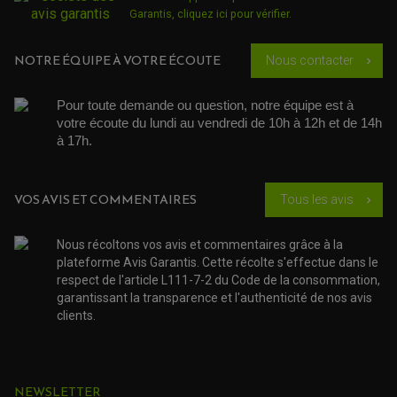
ACCESSOIRE ATELIER QUAD
Garantis,
cliquez ici pour vérifier
.
SUSPENSION
CHAMBRE A AIR
OUTILLAGE QUAD
NOS MARQUES
JOINT SPY
FOURCHE ET AMORTISSEUR
ACCESSOIRE SCOOTER APRILIA
PROTECTION MOTO
NOTRE ÉQUIPE À VOTRE ÉCOUTE
Nous contacter
chevron_right
ACCESSOIRE SCOOTER BMW
COUVRE CARTER ET SLIDER
ACCESSOIRE SCOOTER GILERA
PATINS DE PROTECTION TOP BLOCK
PATIN DE RECHANGE TOP BLOCK
Pour toute demande ou question, notre équipe est à 
ACCESSOIRE SCOOTER HONDA
PROTECTION RADIATEUR
votre écoute du lundi au vendredi de 10h à 12h et de 14h 
ACCESSOIRE SCOOTER KYMCO
PROTECTION FOURCHE ET BRAS OSCILLANT
à 17h. 
PROTECTION SILENCIEUX
ACCESSOIRE SCOOTER MBK
PROTECTION LEVIER
ACCESSOIRE SCOOTER PEUGEOT
TAMPONS ALLOY ULTIMA
ACCESSOIRE SCOOTER PIAGGIO
VOS AVIS ET COMMENTAIRES
Tous les avis
ACCESSOIRE SCOOTER SUZUKI
chevron_right
ROULEMENT MOTO
ACCESSOIRE SCOOTER VESPA
ROULEMENT DE ROUE
ACCESSOIRE SCOOTER YAMAHA
ROULEMENT DE DIRECTION
Nous récoltons vos avis et commentaires grâce à la
plateforme Avis Garantis. Cette récolte s'effectue dans le
TRANSMISSION
respect de l'article L111-7-2 du Code de la consommation,
garantissant la transparence et l'authenticité de nos avis
AMORTISSEUR DE COUPLE
EMBRAYAGE MOTO
clients.
KIT CHAÎNE MOTO
NEWSLETTER