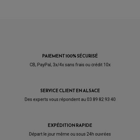
RETROVISEUR MOTO TYPE ORIGINE
GALET DE VARIATEUR
SÉLECTEUR DE VITESSE
COURROIE
VARIATEUR SCOOTER
POMPE A ESSENCE
PAIEMENT 100% SÉCURISÉ
CB, PayPal, 3x/4x sans frais ou crédit 10x
SERVICE CLIENT EN ALSACE
Des experts vous répondent au 03 89 82 93 40
EXPÉDITION RAPIDE
Départ le jour même ou sous 24h ouvrées