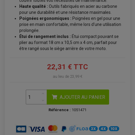
couvrir toutes vos nécessités de maintenance.
Haute qualité :
Outils fabriqués en acier au carbone
pour une durabilité et une résistance maximales.
BAGAGERIE / TREUIL / ATTELAGE
ÉQUIPEMENT ÉLECTRIQUE
Poignées ergonomiques :
Poignées en gel pour une
COFFRE / TOP CASE QUAD
ACCESSOIRES ÉLECTRIQUE ENDURO
TREUIL ET ATTELAGE QUAD-SSV
prise en main confortable, même lors d'une utilisation
PLAQUE PHARE
BAGAGERIE
prolongée.
COMPTEUR D'HEURE
BAGAGERIE SOUPLE
Étui de rangement inclus :
Étui compact pouvant se
DÉMARREUR
ÉCHAPPEMENT QUAD
ACCESSOIRE GPS, SMARTPHONE
CONDENSATEUR
plier au format 18 cm x 10,5 cm x 4 cm, parfait pour
ÉCHAPPEMENT QUAD
SELLE CONFORT
BOBINE D'ALLUMAGE
être rangé sous le siège arrière de votre moto.
SUPPORT TOP CASE
COUPE-CONTACT
SUPPORT VALISE LATERAL
ENTRETIEN QUAD / SSV
TOP CASE ET VALISES
BATTERIE
TRANSMISSION
22,31 € TTC
BOUGIE QUAD
KIT CHAÎNE
ÉCHAPPEMENT MOTO
ÉCHAPEMENT SCOOTER
FILTRE A AIR BMC QUAD
GUIDE CHAÎNE
au lieu de
23,99 €
FILTRE A AIR QUAD
SILENCIEUX / ÉCHAPPEMENT MOTO
ÉCHAPPEMENT SCOOTER
PATIN DE BRAS OSCILLANT
FILTRE A HUILE QUAD
ACCESSOIRE ÉCHAPPEMENT
ROULETTE DE CHAÎNE
EMBRAYAGE OFF ROAD
ELECTRICITÉ
ÉLECTRICITÉ
AJOUTER AU PANIER
CLIGNOTANT TYPE ORIGINE
ACCESSOIRES ELECTRIQUE
PIÈCE MOTEUR
BATTERIE SCOOTER
BATTERIE
CHARGEUR DE BATTERIE
POMPE À EAU BOYESEN
Référence :
1051471
CHARGEUR BATTERIE
REDRESSEUR / RÉGULATEUR
KIT RÉPARATION CARBU
CLIGNOTANT MOTO
ECLAIRAGE SCOOTER
KIT RÉPARATION POMPE A EAU
CLIGNOTANT TYPE ORIGINE
POMPE A ESSENCE
PIPE D'ADMISSION
DÉMARREUR
RADIATEUR
ECLAIRAGE MOTO
DURITE RADIATEUR
FEUX ADDITIONNELS