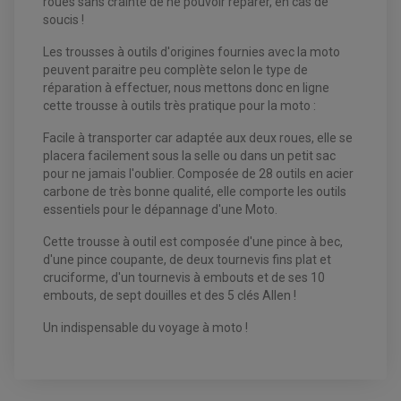
roues sans crainte de ne pouvoir réparer, en cas de
soucis !
EQUIPEMENT ELECTRIQUE QUAD / SSV
Les trousses à outils d'origines fournies avec la moto
ACCESSOIRES ELECTRIQUE QUAD / SSV
peuvent paraitre peu complète selon le type de
BOITIER CDI QUAD ET SSV
réparation à effectuer, nous mettons donc en ligne
CHARGEUR DE BATTERIE QUAD / SSV
cette trousse à outils très pratique pour la moto :
COMPTEUR QUAD / SSV
CONTACTEUR A CLÉ QUAD
DÉMARREUR
Facile à transporter car adaptée aux deux roues, elle se
ECLAIRAGE LED / HALOGÈNE
placera facilement sous la selle ou dans un petit sac
STATOR ET REDRESSEUR / REGULATEUR
pour ne jamais l'oublier. Composée de 28 outils en acier
VENTILATEUR DE RADIATEUR
carbone de très bonne qualité, elle comporte les outils
essentiels pour le dépannage d'une Moto.
EQUIPEMENT FREINAGE QUAD / SSV
PNEUMATIQUE
DISQUE DE FREIN QUAD / SSV
Cette trousse à outil est composée d'une pince à bec,
KIT DURITE DE FREIN QUAD
MOUSSE
d'une pince coupante, de deux tournevis fins plat et
KIT REPARATION MAÎTRE CYLINDRE QUAD / SSV
CHAMBRE À AIR
PLAQUETTES DE FREIN QUAD / SSV
cruciforme, d'un tournevis à embouts et de ses 10
embouts, de sept douilles et des 5 clés Allen !
EQUIPEMENT FREINAGE MOTO CROSS ET
HUILE ET PRODUIT D'ENTRETIEN QUAD
FREINAGE
ENDURO
Un indispensable du voyage à moto !
HUILE POUR QUAD
ACCESSOIRE + VISSERIE FREINAGE
ACCESSOIRES FREINAGE
PRODUIT D'ENTRETIEN QUAD
DISQUE DE FREIN
DISQUE DE FREIN AVANT
PLAQUETTE DE FREIN
DISQUE DE FREIN ARRIÈRE
KIT DURITE DE FREIN
PLAQUETTE DE FREIN
JANTES / ACCESSOIRES QUAD ET SSV
KIT DURITE D'EMBRAYAGE MOTO
AVIS À PROPOS DU PRODUIT
KIT RÉPARATION PÉDALE DE FREIN