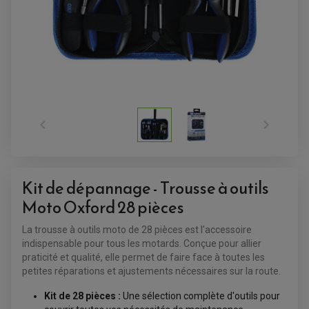


Kit de dépannage - Trousse à outils
Moto Oxford 28 pièces
ACCESSOIRES QUAD
ACCESSOIRES ANODISES POUR QUAD
La trousse à outils moto de 28 pièces est l'accessoire
BOUCHON DE RÉSERVOIR QUAD
indispensable pour tous les motards. Conçue pour allier
GUIDON QUAD
KIT DÉCO QUAD / SSV
praticité et qualité, elle permet de faire face à toutes les
KIT POIGNÉE DE GAZ QUAD
petites réparations et ajustements nécessaires sur la route.
POIGNÉE QUAD
PROTÈGE-MAINS
Kit de 28 pièces :
Une sélection complète d'outils pour
PONTETS / REHAUSSES DE GUIDON
REPOSE PIED QUAD