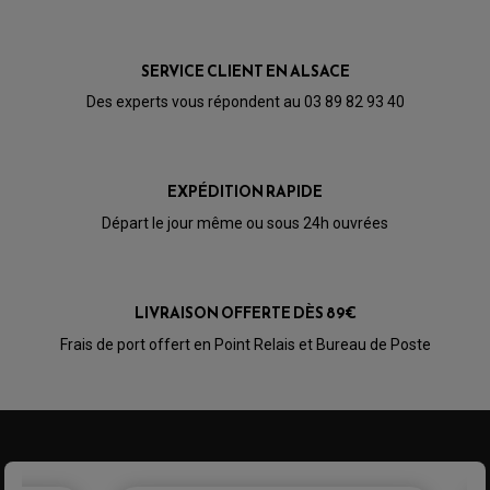
SERVICE CLIENT EN ALSACE
Des experts vous répondent au 03 89 82 93 40
EXPÉDITION RAPIDE
Départ le jour même ou sous 24h ouvrées
LIVRAISON OFFERTE DÈS 89€
PARTIE CYCLE QUAD
Frais de port offert en Point Relais et Bureau de Poste
AMORTISSEURS QUAD / SSV
BIELLETTES DE DIRECTION
CÂBLE ACCÉLÉRATEUR / EMBRAYAGE / STARTER
COLONNE DE DIRECTION QUAD
KIT RECONDITIONNEMENT TRIANGLE
LEVIER DE FREIN ET D'EMBRAYAGE
ROTULE DE DIRECTION
ÉCHAPPEMENT CROSS ENDURO
ROTULE DE TRIANGLE