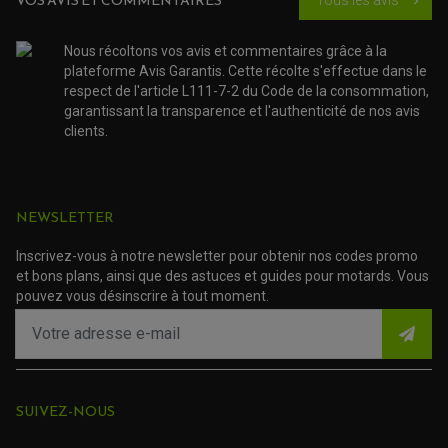
VOS AVIS ET COMMENTAIRES
Tous les avis
chevron_right
PROTECTION SILENCIEUX
ACCESSOIRE SCOOTER MBK
PROTECTION LEVIER
ACCESSOIRE SCOOTER PEUGEOT
TAMPONS ALLOY ULTIMA
ACCESSOIRE SCOOTER PIAGGIO
Nous récoltons vos avis et commentaires grâce à la
ACCESSOIRE SCOOTER SUZUKI
plateforme Avis Garantis. Cette récolte s'effectue dans le
ROULEMENT MOTO
ACCESSOIRE SCOOTER VESPA
respect de l'article L111-7-2 du Code de la consommation,
ROULEMENT DE ROUE
ACCESSOIRE SCOOTER YAMAHA
garantissant la transparence et l'authenticité de nos avis
ROULEMENT DE DIRECTION
clients.
TRANSMISSION
AMORTISSEUR DE COUPLE
EMBRAYAGE MOTO
KIT CHAÎNE MOTO
NEWSLETTER
Inscrivez-vous à notre newsletter pour obtenir nos codes promo
et bons plans, ainsi que des astuces et guides pour motards. Vous
pouvez vous désinscrire à tout moment.
SUIVEZ-NOUS