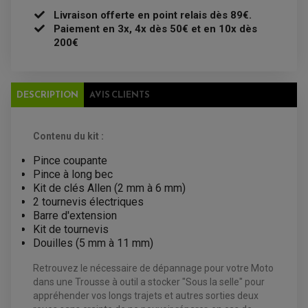
FREINAGE
KIT RECONDITIONNEMENT DEMARREUR
Livraison offerte en point relais dès 89€.
DISQUE DE FREIN AVANT
POMPE A ESSENCE
ACCESSOIRE + VISSERIE FREINAGE
Paiement en 3x, 4x dès 50€ et en 10x dès
REDRESSEUR / REGULATEUR
DISQUE DE FREIN ARRIERE
STATOR
200€
PLAQUETTE DE FREIN AVANT
PLAQUETTE DE FREIN ARRIERE
MAÎTRE CYLINDRE
ENTRETIEN MOTO
ATELIER, PADDOCK, STAND
DESCRIPTION
AVIS CLIENTS
ANTIPARASITE NGK
BOUGIE NGK
FILTRE A AIR
FILTRE A HUILE
FILTRE ET ACCESSOIRE ESSENCE
Contenu du kit :
OUTILLAGE
PRODUIT D'ENTRETIEN
Pince coupante
Pince à long bec
Kit de clés Allen (2 mm à 6 mm)
2 tournevis électriques
Barre d'extension
Kit de tournevis
Douilles (5 mm à 11 mm)
Retrouvez le nécessaire de dépannage pour votre Moto
dans une Trousse à outil a stocker "Sous la selle" pour
appréhender vos longs trajets et autres sorties deux