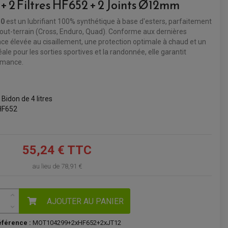
+ 2 Filtres HF652 + 2 Joints Ø12mm
VOIR LE PANIER
50
est un lubrifiant 100% synthétique à base d'esters, parfaitement
ut-terrain (Cross, Enduro, Quad). Conforme aux dernières
nce élevée au cisaillement, une protection optimale à chaud et un
ale pour les sorties sportives et la randonnée, elle garantit
rmance.
Bidon de 4 litres
o HF652
55,24 € TTC
au lieu de
78,91 €
AJOUTER AU PANIER
férence :
MOT104299+2xHF652+2xJT12