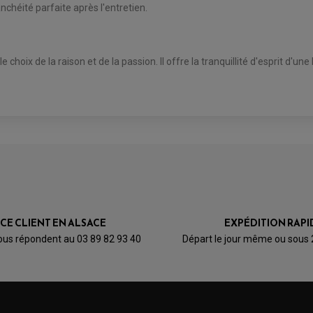
chéité parfaite après l'entretien.
le choix de la raison et de la passion. Il offre la tranquillité d'esprit d'
ICE CLIENT EN ALSACE
EXPÉDITION RAPI
ous répondent au 03 89 82 93 40
Départ le jour même ou sous