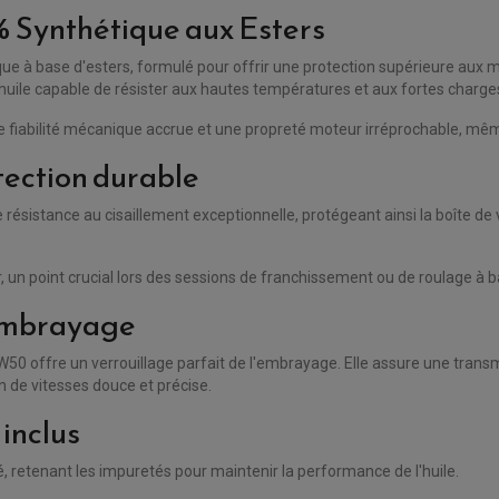
 Synthétique aux Esters
ue à base d'esters, formulé pour offrir une protection supérieure aux mo
ile capable de résister aux hautes températures et aux fortes charge
fiabilité mécanique accrue et une propreté moteur irréprochable, même d
tection durable
ésistance au cisaillement exceptionnelle, protégeant ainsi la boîte de v
 un point crucial lors des sessions de franchissement ou de roulage à b
'embrayage
0 offre un verrouillage parfait de l'embrayage. Elle assure une transmi
on de vitesses douce et précise.
 inclus
é, retenant les impuretés pour maintenir la performance de l'huile.