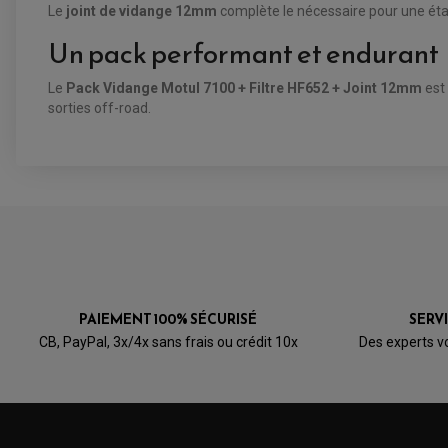
Le
joint de vidange 12mm
complète le nécessaire pour une étan
Un pack performant et endurant
Le
Pack Vidange Motul 7100 + Filtre HF652 + Joint 12mm
est 
sorties off-road.
PAIEMENT 100% SÉCURISÉ
SERV
CB, PayPal, 3x/4x sans frais ou crédit 10x
Des experts v