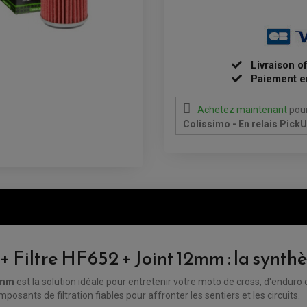
Livraison o
Paiement e
Achetez maintenant
pour
Colissimo - En relais Pick
iltre HF652 + Joint 12mm : la synthès
2mm
est la solution idéale pour entretenir votre moto de cross, d'enduro
ants de filtration fiables pour affronter les sentiers et les circuits.