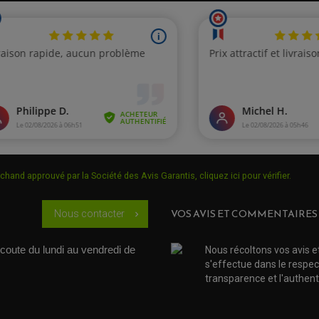
chand approuvé par la Société des Avis Garantis,
cliquez ici pour vérifier
.
VOS AVIS ET COMMENTAIRES
Nous contacter
chevron_right
coute du lundi au vendredi de 
Nous récoltons vos avis e
s'effectue dans le respec
transparence et l'authenti