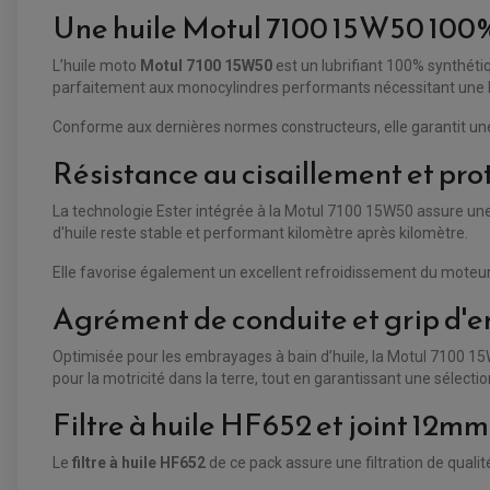
Une huile Motul 7100 15W50 100%
L’huile moto
Motul 7100 15W50
est un lubrifiant 100% synthétiq
parfaitement aux monocylindres performants nécessitant une hu
Conforme aux dernières normes constructeurs, elle garantit une 
Résistance au cisaillement et pro
La technologie Ester intégrée à la Motul 7100 15W50 assure une r
d'huile reste stable et performant kilomètre après kilomètre.
Elle favorise également un excellent refroidissement du moteur,
Agrément de conduite et grip d
Optimisée pour les embrayages à bain d’huile, la Motul 7100 15W5
pour la motricité dans la terre, tout en garantissant une sélecti
Filtre à huile HF652 et joint 12mm
Le
filtre à huile HF652
de ce pack assure une filtration de qualit