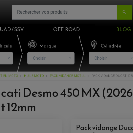

UAD / SSV
OFF-ROAD
BLOG
Email
hicule
Marque
Cylindrée
Choisir
Choisir
Mot de passe
ETIEN MOTO
HUILE MOTO
PACK VIDANGE MOTUL
PACK VIDANGE DUCATI DES
Mot de p
cati Desmo 450 MX (2026)
CO
nt 12mm
S'I
Pack vidange Duca