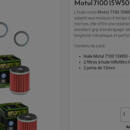
Motul 7100 15W50 
L’huile moto
Motul 7100 15W
adapté aux moteurs 4 temps to
normes, elle offre une résista
excellent grip d'embrayage. Idé
longévité mécanique et perfo
Contenu du pack :
Huile Motul 7100 15W50 - 
2 filtres à huile Hiflofiltr
2 joints de 12mm
Ré