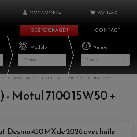
MON COMPTE
PANIER
0
DESTOCKAGE !
CONTACT
Il n'y a aucun produit dans votre panier
Modèle
Année
Choisir
Choisir
MO 450 MX (2026) - MOTUL 7100 15W50 + 2XHF652 + 2XJOINT 12MM
asse oublié ?
 - Motul 7100 15W50 +
NNEXION
NSCRIRE
ti Desmo 450 MX de 2026 avec huile