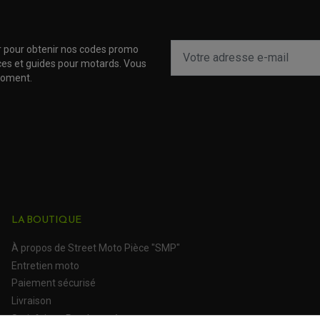
r pour obtenir nos codes promo
uces et guides pour motards. Vous
moment.
LA BOUTIQUE
À propos de Street Moto Pièce "SMP"
Entretien moto
Paiement sécurisé
Livraison
Satisfait ou Remboursé