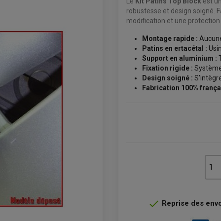
Le
Kit Patins Top Block
est un
robustesse et design soigné. Fa
modification et une protection
Montage rapide :
Aucune
Patins en ertacétal :
Usin
Support en aluminium :
T
Fixation rigide :
Système 
Design soigné :
S’intègr
Fabrication 100% frança

Reprise des envoi