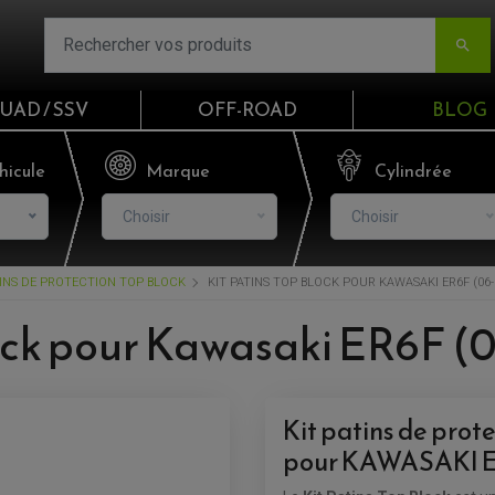

UAD / SSV
OFF-ROAD
BLOG
Email
hicule
Marque
Cylindrée
Choisir
Choisir
Mot de passe
INS DE PROTECTION TOP BLOCK
KIT PATINS TOP BLOCK POUR KAWASAKI ER6F (06-
Mot de p
lock pour Kawasaki ER6F (
CO
S'I
Kit patins de prot
pour KAWASAKI ER