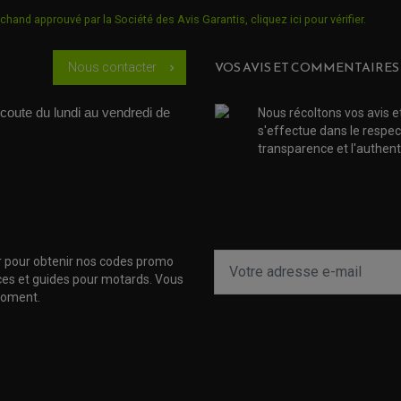
chand approuvé par la Société des Avis Garantis,
cliquez ici pour vérifier
.
VOS AVIS ET COMMENTAIRES
Nous contacter
chevron_right
coute du lundi au vendredi de 
Nous récoltons vos avis e
s'effectue dans le respec
transparence et l'authenti
r pour obtenir nos codes promo
uces et guides pour motards. Vous
moment.