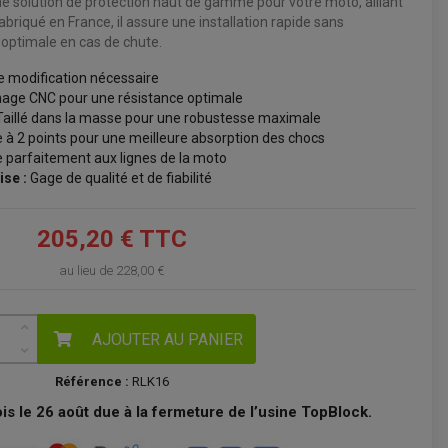
e solution de protection haut de gamme pour votre moto, alliant
briqué en France, il assure une installation rapide sans
VOIR LE PANIER
 optimale en cas de chute.
 modification nécessaire
age CNC pour une résistance optimale
aillé dans la masse pour une robustesse maximale
à 2 points pour une meilleure absorption des chocs
e parfaitement aux lignes de la moto
ise :
Gage de qualité et de fiabilité
205,20 € TTC
au lieu de
228,00 €
AJOUTER AU PANIER
Référence :
RLK16
s le 26 août due à la fermeture de l’usine TopBlock.