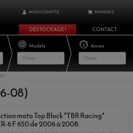
MON COMPTE
PANIER
0
DESTOCKAGE !
CONTACT
Il n'y a aucun produit dans votre panier
Modèle
Année
Choisir
Choisir
08)
asse oublié ?
06-08)
NNEXION
NSCRIRE
ection moto Top Block "TBR Racing"
-6 F 650 de 2006 à 2008.