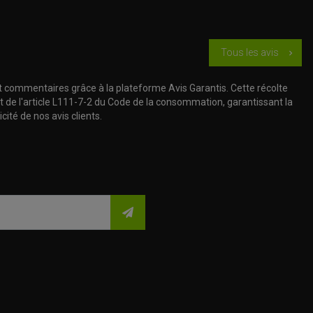
Tous les avis
chevron_right
t commentaires grâce à la plateforme Avis Garantis. Cette récolte
t de l'article L111-7-2 du Code de la consommation, garantissant la
cité de nos avis clients.