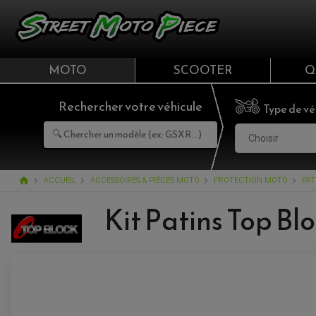
MOTO
SCOOTER
Q
Rechercher votre véhicule
Type de vé
Choisir
home
ACCUEIL
ACCESSOIRES & PIÈCES MOTO
PROTECTION MOTO
PAT
Kit Patins Top B