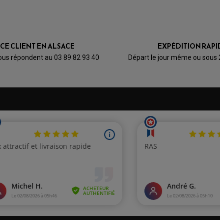
ICE CLIENT EN ALSACE
EXPÉDITION RAPI
ous répondent au 03 89 82 93 40
Départ le jour même ou sous
Patin De Rechange Top
Block PN16 Pour RLS21
46,82 €
au lieu de
52,02 €