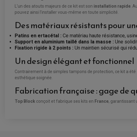
L'un des atouts majeurs de ce kit est son
installation rapide
. A
pouvez ainsi l'installer vous-même en toute simplicité.
Des matériaux résistants pour u
Patins en ertacétal :
Ce matériau haute résistance, usin
Support en aluminium taillé dans la masse :
Une solidi
Fixation rigide à 2 points :
Un maintien sécurisé qui rédui
Un design élégant et fonctionnel
Contrairement à de simples tampons de protection, ce kit a ét
esthétique soignée.
Fabrication française : gage de qu
Top Block
conçoit et fabrique ses kits en
France
, garantissant
VOUS AIMEREZ AUSSI