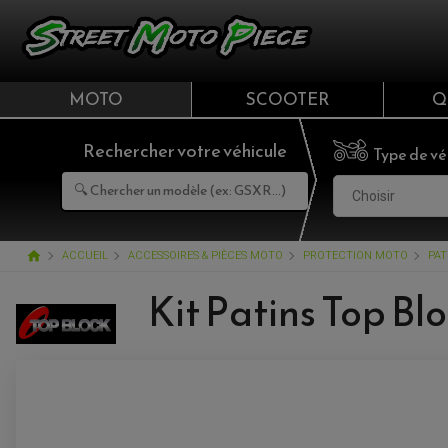
MOTO
SCOOTER
Q
Rechercher votre véhicule
Type de vé
Choisir
home
ACCUEIL
ACCESSOIRES & PIÈCES MOTO
PROTECTION MOTO
PAT
Kit Patins Top B