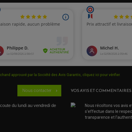
chand approuvé par la Société des Avis Garantis,
cliquez ici pour vérifier
.
VOS AVIS ET COMMENTAIRES
Nous contacter
chevron_right
coute du lundi au vendredi de 
Nous récoltons vos avis e
s'effectue dans le respec
transparence et l'authenti