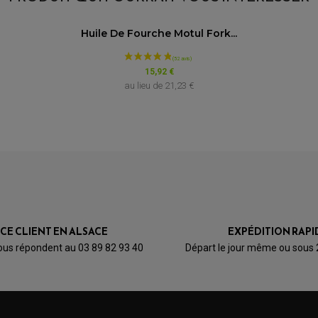
Huile De Fourche Motul Fork...
15,92 €
au lieu de
21,23 €
Patin De Rechange Top
ICE CLIENT EN ALSACE
EXPÉDITION RAPI
Block PN15 Pour RLK22
ous répondent au 03 89 82 93 40
Départ le jour même ou sous
46,27 €
au lieu de
51,41 €