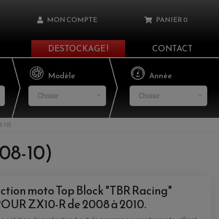
MON COMPTE
PANIER
0
DESTOCKAGE !
CONTACT
Il n'y a aucun produit dans votre panier
Modèle
Année
Choisir
Choisir
-10)
asse oublié ?
(08-10)
NNEXION
NSCRIRE
ection moto Top Block "TBR Racing"
UR ZX10-R de 2008 à 2010.