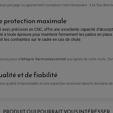
ucun perçage ou ajustement complexe n'est nécessaire : il se fixe direc
ne protection maximale
é avec précision en CNC, offre une excellente capacité d’absorp
té à toute épreuve pour maintenir fermement les patins en place.
t les contraintes sur le cadre en cas de chute.
é conçu pour
s'intégrer harmonieusement
aux lignes de votre moto. Son 
alité et de fiabilité
 une qualité irréprochable et une expertise reconnue dans le domaine de
PRODUIT QUI POURRAIT VOUS INTÉRÉSSER