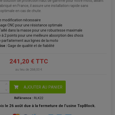
e solution de protection haut de gamme pour votre moto, alliant
briqué en France, il assure une installation rapide sans
VOIR LE PANIER
 optimale en cas de chute.
 modification nécessaire
age CNC pour une résistance optimale
aillé dans la masse pour une robustesse maximale
à 2 points pour une meilleure absorption des chocs
e parfaitement aux lignes de la moto
ise :
Gage de qualité et de fiabilité
241,20 € TTC
au lieu de
268,00 €
AJOUTER AU PANIER
Référence :
RLK22
s le 26 août due à la fermeture de l’usine TopBlock.