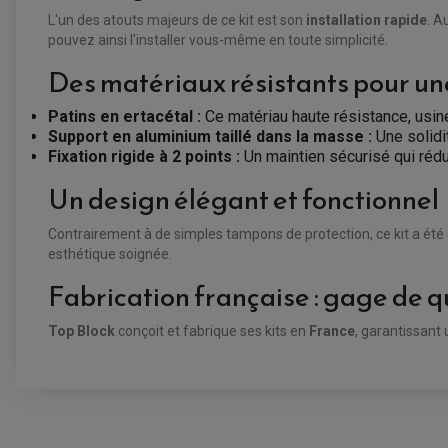
L'un des atouts majeurs de ce kit est son
installation rapide
. A
pouvez ainsi l'installer vous-même en toute simplicité.
Des matériaux résistants pour u
Patins en ertacétal :
Ce matériau haute résistance, usin
Support en aluminium taillé dans la masse :
Une solidi
Fixation rigide à 2 points :
Un maintien sécurisé qui rédui
Un design élégant et fonctionnel
Contrairement à de simples tampons de protection, ce kit a ét
esthétique soignée.
Fabrication française : gage de qu
Top Block
conçoit et fabrique ses kits en
France
, garantissant
VOUS AIMEREZ AUSSI