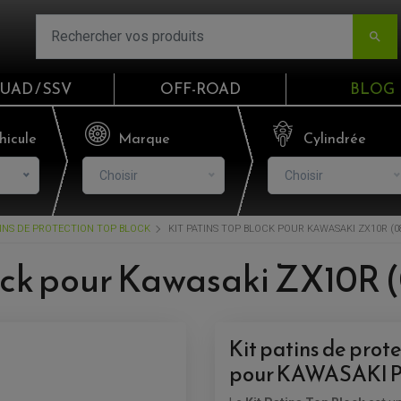

UAD / SSV
OFF-ROAD
BLOG
Email
hicule
Marque
Cylindrée
Choisir
Choisir
Mot de passe
INS DE PROTECTION TOP BLOCK
KIT PATINS TOP BLOCK POUR KAWASAKI ZX10R (08
Mot de p
lock pour Kawasaki ZX10R 
CO
S'I
Kit patins de prot
pour KAWASAKI PO