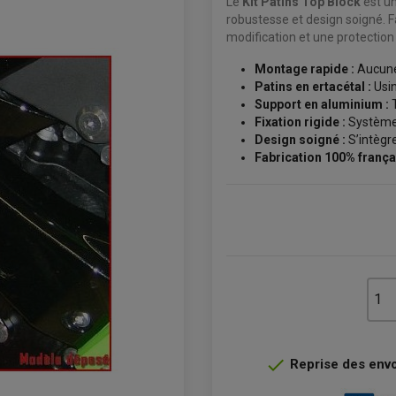
Le
Kit Patins Top Block
est un
robustesse et design soigné. Fa
modification et une protection
Montage rapide :
Aucune
Patins en ertacétal :
Usin
Support en aluminium :
T
Fixation rigide :
Système 
Design soigné :
S’intègr
Fabrication 100% frança

Reprise des envoi