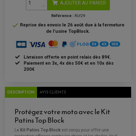
AJOUTER AU PANIER
RADIATEUR
ECLAIRAGE MOTO
DURITE RADIATEUR
FEUX ADDITIONNELS
FREINAGE
KIT RECONDITIONNEMENT DEMARREUR
Référence :
RLY29
DISQUE DE FREIN AVANT
POMPE A ESSENCE
ACCESSOIRE + VISSERIE FREINAGE
REDRESSEUR / REGULATEUR

Reprise des envois le 26 août due à la fermeture
DISQUE DE FREIN ARRIERE
STATOR
PLAQUETTE DE FREIN AVANT
de l’usine TopBlock.
PLAQUETTE DE FREIN ARRIERE
MAÎTRE CYLINDRE
ENTRETIEN MOTO
ATELIER, PADDOCK, STAND
ANTIPARASITE NGK
Livraison offerte en point relais dès 89€.
BOUGIE NGK
FILTRE A AIR
Paiement en 3x, 4x dès 50€ et en 10x dès
FILTRE A HUILE
200€
FILTRE ET ACCESSOIRE ESSENCE
OUTILLAGE
PRODUIT D'ENTRETIEN
DESCRIPTION
AVIS CLIENTS
Protégez votre moto avec le Kit
Patins Top Block
Le
Kit Patins Top Block
est conçu pour offrir une