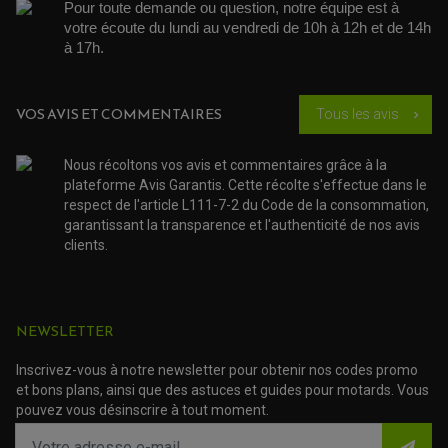
ACCESSOIRE SCOOTER BMW
COUVRE CARTER ET SLIDER
Pour toute demande ou question, notre équipe est à 
ACCESSOIRE SCOOTER GILERA
PATINS DE PROTECTION TOP BLOCK
votre écoute du lundi au vendredi de 10h à 12h et de 14h 
PATIN DE RECHANGE TOP BLOCK
ACCESSOIRE SCOOTER HONDA
à 17h. 
PROTECTION RADIATEUR
ACCESSOIRE SCOOTER KYMCO
PROTECTION FOURCHE ET BRAS OSCILLANT
PROTECTION SILENCIEUX
ACCESSOIRE SCOOTER MBK
PROTECTION LEVIER
ACCESSOIRE SCOOTER PEUGEOT
VOS AVIS ET COMMENTAIRES
TAMPONS ALLOY ULTIMA
Tous les avis
chevron_right
ACCESSOIRE SCOOTER PIAGGIO
ACCESSOIRE SCOOTER SUZUKI
ROULEMENT MOTO
Nous récoltons vos avis et commentaires grâce à la
ACCESSOIRE SCOOTER VESPA
ROULEMENT DE ROUE
plateforme Avis Garantis. Cette récolte s'effectue dans le
ACCESSOIRE SCOOTER YAMAHA
ROULEMENT DE DIRECTION
respect de l'article L111-7-2 du Code de la consommation,
garantissant la transparence et l'authenticité de nos avis
TRANSMISSION
clients.
AMORTISSEUR DE COUPLE
EMBRAYAGE MOTO
KIT CHAÎNE MOTO
NEWSLETTER
Inscrivez-vous à notre newsletter pour obtenir nos codes promo
et bons plans, ainsi que des astuces et guides pour motards. Vous
pouvez vous désinscrire à tout moment.