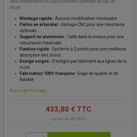
PROTÈGE-MAINS
sans modification et une protection optimale en cas de
PONTETS / REHAUSSES DE GUIDON
chute.
REPOSE PIED QUAD
Montage rapide :
Aucune modification nécessaire
BAGAGERIE / TREUIL / ATTELAGE
Patins en ertacétal :
Usinage CNC pour une résistance
ÉQUIPEMENT ÉLECTRIQUE
COFFRE / TOP CASE QUAD
optimale
ACCESSOIRES ÉLECTRIQUE ENDURO
TREUIL ET ATTELAGE QUAD-SSV
Support en aluminium :
Taillé dans la masse pour une
PLAQUE PHARE
BAGAGERIE
robustesse maximale
COMPTEUR D'HEURE
BAGAGERIE SOUPLE
DÉMARREUR
ÉCHAPPEMENT QUAD
Fixation rigide :
Système à 2 points pour une meilleure
ACCESSOIRE GPS, SMARTPHONE
CONDENSATEUR
absorption des chocs
ÉCHAPPEMENT QUAD
SELLE CONFORT
BOBINE D'ALLUMAGE
SUPPORT TOP CASE
Design soigné :
S’intègre parfaitement aux lignes de la
COUPE-CONTACT
SUPPORT VALISE LATERAL
moto
ENTRETIEN QUAD / SSV
TOP CASE ET VALISES
Fabrication 100% française :
Gage de qualité et de
BATTERIE
TRANSMISSION
fiabilité
BOUGIE QUAD
KIT CHAÎNE
ÉCHAPPEMENT MOTO
ÉCHAPEMENT SCOOTER
FILTRE A AIR BMC QUAD
GUIDE CHAÎNE
FILTRE A AIR QUAD
SILENCIEUX / ÉCHAPPEMENT MOTO
Notice de montage
ÉCHAPPEMENT SCOOTER
PATIN DE BRAS OSCILLANT
FILTRE A HUILE QUAD
ACCESSOIRE ÉCHAPPEMENT
ROULETTE DE CHAÎNE
EMBRAYAGE OFF ROAD
ELECTRICITÉ
433,80 € TTC
ÉLECTRICITÉ
CLIGNOTANT TYPE ORIGINE
ACCESSOIRES ELECTRIQUE
PIÈCE MOTEUR
BATTERIE SCOOTER
au lieu de
482,00 €
BATTERIE
CHARGEUR DE BATTERIE
POMPE À EAU BOYESEN
CHARGEUR BATTERIE
REDRESSEUR / RÉGULATEUR
KIT RÉPARATION CARBU
CLIGNOTANT MOTO
ECLAIRAGE SCOOTER
KIT RÉPARATION POMPE A EAU
CLIGNOTANT TYPE ORIGINE
POMPE A ESSENCE
PIPE D'ADMISSION
DÉMARREUR