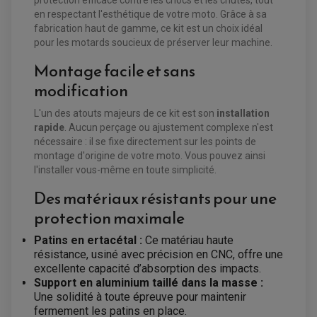
protection efficace contre les chocs et les chutes, tout
en respectant l'esthétique de votre moto. Grâce à sa
fabrication haut de gamme, ce kit est un choix idéal
pour les motards soucieux de préserver leur machine.
Montage facile et sans
EQUIPEMENT ELECTRIQUE QUAD / SSV
modification
ACCESSOIRES ELECTRIQUE QUAD / SSV
BOITIER CDI QUAD ET SSV
L'un des atouts majeurs de ce kit est son
installation
CHARGEUR DE BATTERIE QUAD / SSV
COMPTEUR QUAD / SSV
rapide
. Aucun perçage ou ajustement complexe n'est
CONTACTEUR A CLÉ QUAD
nécessaire : il se fixe directement sur les points de
DÉMARREUR
montage d'origine de votre moto. Vous pouvez ainsi
ECLAIRAGE LED / HALOGÈNE
STATOR ET REDRESSEUR / REGULATEUR
l'installer vous-même en toute simplicité.
VENTILATEUR DE RADIATEUR
Des matériaux résistants pour une
EQUIPEMENT FREINAGE QUAD / SSV
protection maximale
PNEUMATIQUE
DISQUE DE FREIN QUAD / SSV
KIT DURITE DE FREIN QUAD
MOUSSE
Patins en ertacétal :
Ce matériau haute
KIT REPARATION MAÎTRE CYLINDRE QUAD / SSV
CHAMBRE À AIR
résistance, usiné avec précision en CNC, offre une
PLAQUETTES DE FREIN QUAD / SSV
excellente capacité d’absorption des impacts.
EQUIPEMENT FREINAGE MOTO CROSS ET
Support en aluminium taillé dans la masse :
HUILE ET PRODUIT D'ENTRETIEN QUAD
FREINAGE
ENDURO
Une solidité à toute épreuve pour maintenir
HUILE POUR QUAD
ACCESSOIRE + VISSERIE FREINAGE
ACCESSOIRES FREINAGE
fermement les patins en place.
PRODUIT D'ENTRETIEN QUAD