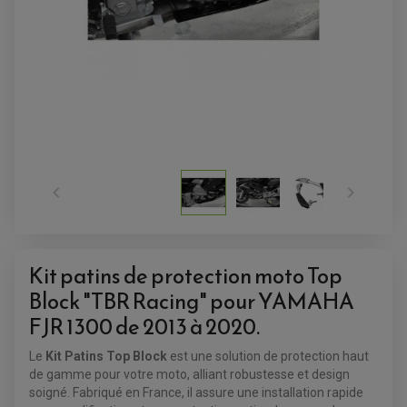


Kit patins de protection moto Top
Block "TBR Racing" pour YAMAHA
ACCESSOIRES QUAD
FJR 1300 de 2013 à 2020.
ACCESSOIRES ANODISES POUR QUAD
BOUCHON DE RÉSERVOIR QUAD
GUIDON QUAD
Le
Kit Patins Top Block
est une solution de protection haut
KIT DÉCO QUAD / SSV
de gamme pour votre moto, alliant robustesse et design
KIT POIGNÉE DE GAZ QUAD
soigné. Fabriqué en France, il assure une installation rapide
POIGNÉE QUAD