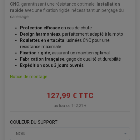
PROTÈGE-MAINS
CNC
, garantissant une résistance optimale.
Installation
PONTETS / REHAUSSES DE GUIDON
rapide
avec une fixation rigide, nécessitant un perçage du
REPOSE PIED QUAD
carénage.
BAGAGERIE / TREUIL / ATTELAGE
Protection efficace
en cas de chute
ÉQUIPEMENT ÉLECTRIQUE
COFFRE / TOP CASE QUAD
Design harmonieux
, parfaitement adapté à la moto
ACCESSOIRES ÉLECTRIQUE ENDURO
TREUIL ET ATTELAGE QUAD-SSV
Roulettes en ertacétal
usinées CNC pour une
PLAQUE PHARE
BAGAGERIE
COMPTEUR D'HEURE
résistance maximale
BAGAGERIE SOUPLE
DÉMARREUR
ÉCHAPPEMENT QUAD
Fixation rigide
, assurant un maintien optimal
ACCESSOIRE GPS, SMARTPHONE
CONDENSATEUR
ÉCHAPPEMENT QUAD
SELLE CONFORT
Fabrication française
, gage de qualité et durabilité
BOBINE D'ALLUMAGE
SUPPORT TOP CASE
COUPE-CONTACT
Expédition sous 3 jours ouvrés
SUPPORT VALISE LATERAL
ENTRETIEN QUAD / SSV
TOP CASE ET VALISES
Notice de montage
BATTERIE
TRANSMISSION
BOUGIE QUAD
KIT CHAÎNE
ÉCHAPPEMENT MOTO
ÉCHAPEMENT SCOOTER
FILTRE A AIR BMC QUAD
GUIDE CHAÎNE
FILTRE A AIR QUAD
SILENCIEUX / ÉCHAPPEMENT MOTO
ÉCHAPPEMENT SCOOTER
127,99 € TTC
PATIN DE BRAS OSCILLANT
FILTRE A HUILE QUAD
ACCESSOIRE ÉCHAPPEMENT
ROULETTE DE CHAÎNE
EMBRAYAGE OFF ROAD
au lieu de
142,21 €
ELECTRICITÉ
ÉLECTRICITÉ
CLIGNOTANT TYPE ORIGINE
ACCESSOIRES ELECTRIQUE
PIÈCE MOTEUR
BATTERIE SCOOTER
COULEUR DU SUPPORT
BATTERIE
CHARGEUR DE BATTERIE
POMPE À EAU BOYESEN
CHARGEUR BATTERIE
REDRESSEUR / RÉGULATEUR
KIT RÉPARATION CARBU
CLIGNOTANT MOTO
ECLAIRAGE SCOOTER
NOIR
KIT RÉPARATION POMPE A EAU
CLIGNOTANT TYPE ORIGINE
POMPE A ESSENCE
PIPE D'ADMISSION