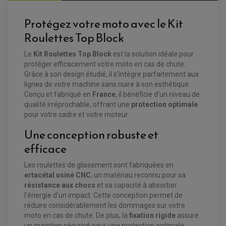
Protégez votre moto avec le Kit
Roulettes Top Block
Le
Kit Roulettes Top Block
est la solution idéale pour
EQUIPEMENT ELECTRIQUE QUAD / SSV
protéger efficacement votre moto en cas de chute.
ACCESSOIRES ELECTRIQUE QUAD / SSV
Grâce à son design étudié, il s'intègre parfaitement aux
BOITIER CDI QUAD ET SSV
CHARGEUR DE BATTERIE QUAD / SSV
lignes de votre machine sans nuire à son esthétique.
COMPTEUR QUAD / SSV
Conçu et fabriqué en
France
, il bénéficie d’un niveau de
CONTACTEUR A CLÉ QUAD
qualité irréprochable, offrant une
protection optimale
DÉMARREUR
ECLAIRAGE LED / HALOGÈNE
pour votre cadre et votre moteur.
STATOR ET REDRESSEUR / REGULATEUR
VENTILATEUR DE RADIATEUR
Une conception robuste et
efficace
EQUIPEMENT FREINAGE QUAD / SSV
PNEUMATIQUE
DISQUE DE FREIN QUAD / SSV
Les roulettes de glissement sont fabriquées en
KIT DURITE DE FREIN QUAD
MOUSSE
ertacétal usiné CNC
, un matériau reconnu pour sa
KIT REPARATION MAÎTRE CYLINDRE QUAD / SSV
CHAMBRE À AIR
PLAQUETTES DE FREIN QUAD / SSV
résistance aux chocs
et sa capacité à absorber
l'énergie d'un impact. Cette conception permet de
EQUIPEMENT FREINAGE MOTO CROSS ET
réduire considérablement les dommages sur votre
HUILE ET PRODUIT D'ENTRETIEN QUAD
FREINAGE
ENDURO
moto en cas de chute. De plus, la
fixation rigide
assure
HUILE POUR QUAD
ACCESSOIRE + VISSERIE FREINAGE
ACCESSOIRES FREINAGE
un maintien sécurisé pour une protection optimale.
PRODUIT D'ENTRETIEN QUAD