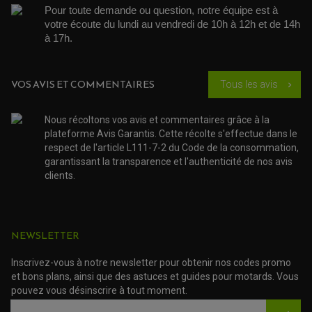
ACCESSOIRE SCOOTER BMW
COUVRE CARTER ET SLIDER
Pour toute demande ou question, notre équipe est à 
ACCESSOIRE SCOOTER GILERA
PATINS DE PROTECTION TOP BLOCK
votre écoute du lundi au vendredi de 10h à 12h et de 14h 
PATIN DE RECHANGE TOP BLOCK
ACCESSOIRE SCOOTER HONDA
à 17h. 
PROTECTION RADIATEUR
ACCESSOIRE SCOOTER KYMCO
PROTECTION FOURCHE ET BRAS OSCILLANT
PROTECTION SILENCIEUX
ACCESSOIRE SCOOTER MBK
PROTECTION LEVIER
ACCESSOIRE SCOOTER PEUGEOT
TAMPONS ALLOY ULTIMA
VOS AVIS ET COMMENTAIRES
Tous les avis
chevron_right
ACCESSOIRE SCOOTER PIAGGIO
ACCESSOIRE SCOOTER SUZUKI
ROULEMENT MOTO
Nous récoltons vos avis et commentaires grâce à la
ACCESSOIRE SCOOTER VESPA
ROULEMENT DE ROUE
plateforme Avis Garantis. Cette récolte s'effectue dans le
ACCESSOIRE SCOOTER YAMAHA
ROULEMENT DE DIRECTION
respect de l'article L111-7-2 du Code de la consommation,
garantissant la transparence et l'authenticité de nos avis
TRANSMISSION
clients.
AMORTISSEUR DE COUPLE
EMBRAYAGE MOTO
KIT CHAÎNE MOTO
NEWSLETTER
Inscrivez-vous à notre newsletter pour obtenir nos codes promo
et bons plans, ainsi que des astuces et guides pour motards. Vous
pouvez vous désinscrire à tout moment.