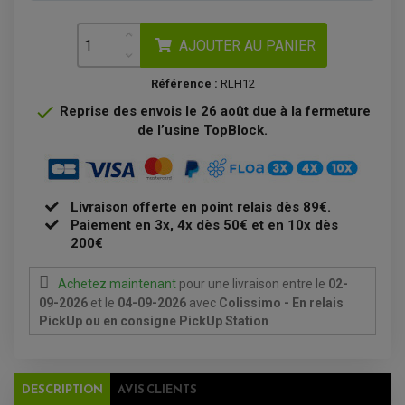
DÉMARREUR
RADIATEUR
ECLAIRAGE MOTO
DURITE RADIATEUR
FEUX ADDITIONNELS
FREINAGE
KIT RECONDITIONNEMENT DEMARREUR
AJOUTER AU PANIER
DISQUE DE FREIN AVANT
POMPE A ESSENCE
ACCESSOIRE + VISSERIE FREINAGE
REDRESSEUR / REGULATEUR
DISQUE DE FREIN ARRIERE
Référence :
RLH12
STATOR
PLAQUETTE DE FREIN AVANT
PLAQUETTE DE FREIN ARRIERE

Reprise des envois le 26 août due à la fermeture
MAÎTRE CYLINDRE
ENTRETIEN MOTO
de l’usine TopBlock.
ATELIER, PADDOCK, STAND
ANTIPARASITE NGK
BOUGIE NGK
FILTRE A AIR
FILTRE A HUILE
Livraison offerte en point relais dès 89€.
FILTRE ET ACCESSOIRE ESSENCE
Paiement en 3x, 4x dès 50€ et en 10x dès
OUTILLAGE
PRODUIT D'ENTRETIEN
200€
Achetez maintenant
pour une livraison
entre le
02-
09-2026
et le
04-09-2026
avec
Colissimo - En relais
PickUp ou en consigne PickUp Station
DESCRIPTION
AVIS CLIENTS