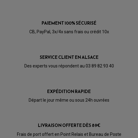
5.0
POMPE A ESSENCE
/5
VOIR L'ATTESTATION
PAIEMENT 100% SÉCURISÉ
Basé sur 1 avis
Avis soumis à un contrôle
CB, PayPal, 3x/4x sans frais ou crédit 10x
Acheteur Vérifié
Publié le 14/10/2020 à 15:30
(Date de commande : 26/09/2020)
SERVICE CLIENT EN ALSACE
Nickel
Des experts vous répondent au 03 89 82 93 40
EXPÉDITION RAPIDE
Départ le jour même ou sous 24h ouvrées
PARTIE CYCLE QUAD
LIVRAISON OFFERTE DÈS 89€
AMORTISSEURS QUAD / SSV
BIELLETTES DE DIRECTION
Frais de port offert en Point Relais et Bureau de Poste
CÂBLE ACCÉLÉRATEUR / EMBRAYAGE / STARTER