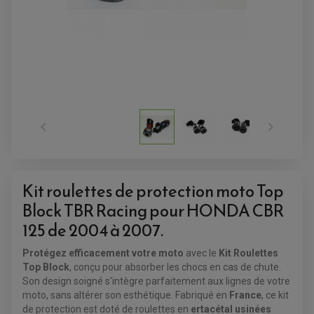


Kit roulettes de protection moto Top
Block TBR Racing pour HONDA CBR
125 de 2004 à 2007.
ACCESSOIRES QUAD
Protégez efficacement votre moto
avec le
Kit Roulettes
ACCESSOIRES ANODISES POUR QUAD
BOUCHON DE RÉSERVOIR QUAD
Top Block
, conçu pour absorber les chocs en cas de chute.
GUIDON QUAD
Son design soigné s’intègre parfaitement aux lignes de votre
KIT DÉCO QUAD / SSV
moto, sans altérer son esthétique. Fabriqué en
France
, ce kit
KIT POIGNÉE DE GAZ QUAD
POIGNÉE QUAD
de protection est doté de roulettes en
ertacétal usinées