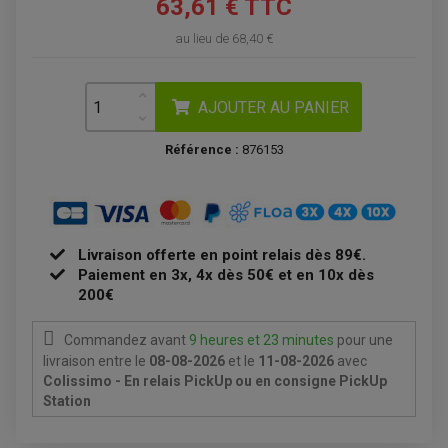
63,61 € TTC
EMBRAYAGE OFF ROAD
ELECTRICITÉ
ÉLECTRICITÉ
CLIGNOTANT TYPE ORIGINE
au lieu de
68,40 €
ACCESSOIRES ELECTRIQUE
PIÈCE MOTEUR
BATTERIE SCOOTER
BATTERIE
CHARGEUR DE BATTERIE
POMPE À EAU BOYESEN
CHARGEUR BATTERIE
REDRESSEUR / RÉGULATEUR
KIT RÉPARATION CARBU
CLIGNOTANT MOTO
ECLAIRAGE SCOOTER
KIT RÉPARATION POMPE A EAU
AJOUTER AU PANIER
CLIGNOTANT TYPE ORIGINE
POMPE A ESSENCE
PIPE D'ADMISSION
DÉMARREUR
RADIATEUR
ECLAIRAGE MOTO
DURITE RADIATEUR
Référence :
876153
FEUX ADDITIONNELS
FREINAGE
KIT RECONDITIONNEMENT DEMARREUR
DISQUE DE FREIN AVANT
POMPE A ESSENCE
ACCESSOIRE + VISSERIE FREINAGE
REDRESSEUR / REGULATEUR
DISQUE DE FREIN ARRIERE
STATOR
PLAQUETTE DE FREIN AVANT
PLAQUETTE DE FREIN ARRIERE
MAÎTRE CYLINDRE
Livraison offerte en point relais dès 89€.
ENTRETIEN MOTO
Paiement en 3x, 4x dès 50€ et en 10x dès
ATELIER, PADDOCK, STAND
ANTIPARASITE NGK
200€
BOUGIE NGK
FILTRE A AIR
FILTRE A HUILE
Commandez avant
9 heures et 23 minutes
pour une
FILTRE ET ACCESSOIRE ESSENCE
livraison
entre le
08-08-2026
et le
11-08-2026
avec
OUTILLAGE
Colissimo - En relais PickUp ou en consigne PickUp
PRODUIT D'ENTRETIEN
Station