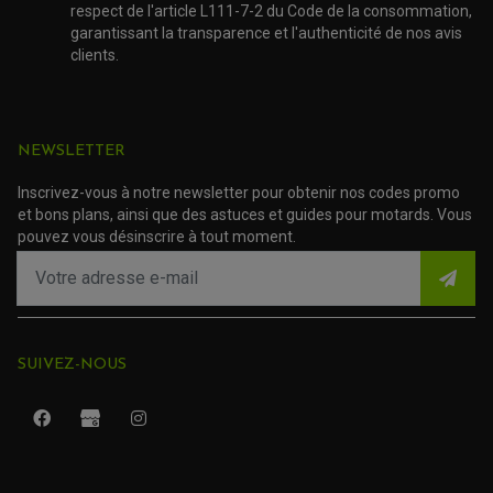
PIPE D'ADMISSION
respect de l'article L111-7-2 du Code de la consommation,
GUIDON CROSS ET ENDURO
OUTILLAGE ET ACCESSOIRES ATELIER
DEMI COCOTTE
garantissant la transparence et l'authenticité de nos avis
QUAD
clients.
PNEUMATIQUE
ACCESSOIRE ATELIER QUAD
SUSPENSION
CHAMBRE A AIR
OUTILLAGE QUAD
NOS MARQUES
JOINT SPY
FOURCHE ET AMORTISSEUR
ACCESSOIRE SCOOTER APRILIA
PROTECTION MOTO
ACCESSOIRE SCOOTER BMW
NEWSLETTER
COUVRE CARTER ET SLIDER
ACCESSOIRE SCOOTER GILERA
PATINS DE PROTECTION TOP BLOCK
PATIN DE RECHANGE TOP BLOCK
Inscrivez-vous à notre newsletter pour obtenir nos codes promo
ACCESSOIRE SCOOTER HONDA
PROTECTION RADIATEUR
et bons plans, ainsi que des astuces et guides pour motards. Vous
ACCESSOIRE SCOOTER KYMCO
PROTECTION FOURCHE ET BRAS OSCILLANT
PROTECTION SILENCIEUX
pouvez vous désinscrire à tout moment.
ACCESSOIRE SCOOTER MBK
PROTECTION LEVIER
ACCESSOIRE SCOOTER PEUGEOT
TAMPONS ALLOY ULTIMA
ACCESSOIRE SCOOTER PIAGGIO
ACCESSOIRE SCOOTER SUZUKI
ROULEMENT MOTO
ACCESSOIRE SCOOTER VESPA
ROULEMENT DE ROUE
ACCESSOIRE SCOOTER YAMAHA
ROULEMENT DE DIRECTION
SUIVEZ-NOUS
TRANSMISSION
AMORTISSEUR DE COUPLE
EMBRAYAGE MOTO
KIT CHAÎNE MOTO