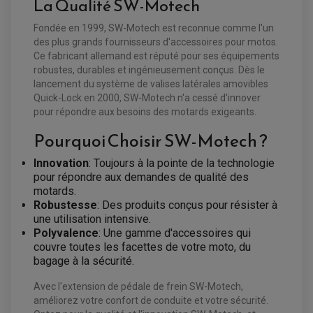
La Qualité SW-Motech
EQUIPEMENT FREINAGE MOTO CROSS ET
HUILE ET PRODUIT D'ENTRETIEN QUAD
FREINAGE
Fondée en 1999, SW-Motech est reconnue comme l'un
ENDURO
HUILE POUR QUAD
ACCESSOIRE + VISSERIE FREINAGE
des plus grands fournisseurs d'accessoires pour motos.
ACCESSOIRES FREINAGE
PRODUIT D'ENTRETIEN QUAD
DISQUE DE FREIN
DISQUE DE FREIN AVANT
Ce fabricant allemand est réputé pour ses équipements
PLAQUETTE DE FREIN
DISQUE DE FREIN ARRIÈRE
robustes, durables et ingénieusement conçus. Dès le
KIT DURITE DE FREIN
PLAQUETTE DE FREIN
JANTES / ACCESSOIRES QUAD ET SSV
KIT DURITE D'EMBRAYAGE MOTO
lancement du système de valises latérales amovibles
KIT RÉPARATION PÉDALE DE FREIN
KIT RÉPARATION ÉTRIER DE FREIN
CHAÎNE A NEIGE QUAD-SSV
KIT RÉPARATION MAÎTRE CYLINDRE
Quick-Lock en 2000, SW-Motech n'a cessé d'innover
KIT RÉPARATION MAÎTRE CYLINDRE
CHAÎNES A NEIGE
KIT RÉPARATION ÉTRIER DE FREIN
PRODUIT ENTRETIEN
pour répondre aux besoins des motards exigeants.
MAÎTRE CYLINDRE
CHAMBRE A AIR QUAD ET SSV
FILTRE A AIR
CLOUS / CRAMPON VISSABLE
Pourquoi Choisir SW-Motech ?
FILTRE A HUILE
ÉLARGISSEURES DE VOIES QUAD
ROULEMENT MOTO CROSS ET ENDURO
BOUGIE SCOOTER
HUILE ET PRODUIT D'ENTRETIEN
JANTES QUAD ET SSV
ROULEMENT DE ROUE AVANT
PRODUIT D'ENTRETIEN
HUILE MOTEUR
Innovation
: Toujours à la pointe de la technologie
ROULEMENT DE ROUE ARRIÈRE
FILTRE A AIR K&N
PRODUIT D'ENTRETIEN
ROULEMENT D'AMORTISSEUR
pour répondre aux demandes de qualité des
ROULEMENT BIELLETTES
motards.
ROULEMENT COLONNE DE DIRECTION
HUILE ET LUBRIFIANTS SCOOTER
PARTIE CYCLE
Robustesse
: Des produits conçus pour résister à
ROULEMENT BRAS OSCILLANT
HUILE SCOOTER
ARAIGNÉE / SUPPORT CARÉNAGE
une utilisation intensive.
PRODUIT D'ENTRETIEN SCOOTER
BULLE / PARE-BRISE
Polyvalence
: Une gamme d'accessoires qui
CÂBLE ACCÉLÉRATEUR
couvre toutes les facettes de votre moto, du
CABLE D'EMBRAYAGE
PARTIE CYCLE
KIT RABAISSEMENT MOTO
bagage à la sécurité.
BULLE / PARE-BRISE
KIT STREET BIKE
LEVIER DE FREIN
LEVIER DE FREIN
Avec l'extension de pédale de frein SW-Motech,
RÉTROVISEUR TYPE ORIGINE
LEVIER D'EMBRAYAGE
améliorez votre confort de conduite et votre sécurité.
OPTIQUE TYPE ORIGINE
PÉDALE DE FREIN