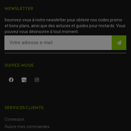
NEWSLETTER
Inscrivez-vous à notre newsletter pour obtenir nos codes promo
et bons plans, ainsi que des astuces et guides pour motards. Vous
pouvez vous désinscrire à tout moment.
SUIVEZ-NOUS
ROULEMENT QUAD / SSV
JOINT DE TIGE D'AMORTISSEUR
KIT ROULEMENT D'AMORTISSEUR
SERVICES CLIENTS
KIT ROULEMENT DE BRAS OSCILLANT
KIT ROULEMENT DE BIELLETTES D'AMORTISSEUR
PLASTIQUES MOTO CROSS ET ENDURO
Connexion
KIT RÉPARATION ENTRETOISE D'AMORTISSEUR
PLASTIQUES GASGAS
KIT ROULEMENT & JOINT DE DIFFÉRENTIEL
Suivre mes commandes
PLASTIQUES HONDA
ROULEMENT DE COLONNE DE DIRECTION
PLASTIQUES HUSQVARNA