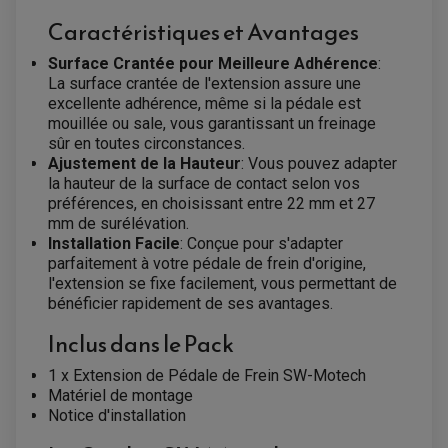
Caractéristiques et Avantages
Surface Crantée pour Meilleure Adhérence
:
La surface crantée de l'extension assure une
excellente adhérence, même si la pédale est
mouillée ou sale, vous garantissant un freinage
sûr en toutes circonstances.
Ajustement de la Hauteur
: Vous pouvez adapter
la hauteur de la surface de contact selon vos
EQUIPEMENT ELECTRIQUE QUAD / SSV
préférences, en choisissant entre 22 mm et 27
ACCESSOIRES ELECTRIQUE QUAD / SSV
BOITIER CDI QUAD ET SSV
mm de surélévation.
CHARGEUR DE BATTERIE QUAD / SSV
Installation Facile
: Conçue pour s'adapter
COMPTEUR QUAD / SSV
parfaitement à votre pédale de frein d'origine,
CONTACTEUR A CLÉ QUAD
DÉMARREUR
l'extension se fixe facilement, vous permettant de
ECLAIRAGE LED / HALOGÈNE
bénéficier rapidement de ses avantages.
STATOR ET REDRESSEUR / REGULATEUR
VENTILATEUR DE RADIATEUR
Inclus dans le Pack
EQUIPEMENT FREINAGE QUAD / SSV
1 x Extension de Pédale de Frein SW-Motech
PNEUMATIQUE
DISQUE DE FREIN QUAD / SSV
Matériel de montage
KIT DURITE DE FREIN QUAD
MOUSSE
Notice d'installation
KIT REPARATION MAÎTRE CYLINDRE QUAD / SSV
CHAMBRE À AIR
PLAQUETTES DE FREIN QUAD / SSV