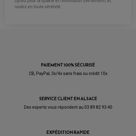
Optez pour la qualité et l'innovation SW-Motech, et
PIÈCE MOTEUR
REPOSE PIED TYPE ORIGINE
roulez en toute sérénité.
RETROVISEUR MOTO TYPE ORIGINE
GALET DE VARIATEUR
SÉLECTEUR DE VITESSE
COURROIE
VARIATEUR SCOOTER
POMPE A ESSENCE
PAIEMENT 100% SÉCURISÉ
CB, PayPal, 3x/4x sans frais ou crédit 10x
SERVICE CLIENT EN ALSACE
Des experts vous répondent au 03 89 82 93 40
EXPÉDITION RAPIDE