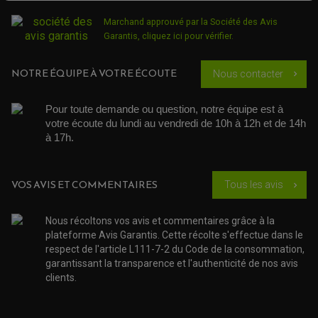
QUAD
PNEUMATIQUE
ACCESSOIRE ATELIER QUAD
Marchand approuvé par la Société des Avis
SUSPENSION
CHAMBRE A AIR
OUTILLAGE QUAD
Garantis,
cliquez ici pour vérifier
.
NOS MARQUES
JOINT SPY
FOURCHE ET AMORTISSEUR
ACCESSOIRE SCOOTER APRILIA
PROTECTION MOTO
NOTRE ÉQUIPE À VOTRE ÉCOUTE
ACCESSOIRE SCOOTER BMW
Nous contacter
chevron_right
COUVRE CARTER ET SLIDER
ACCESSOIRE SCOOTER GILERA
PATINS DE PROTECTION TOP BLOCK
PATIN DE RECHANGE TOP BLOCK
ACCESSOIRE SCOOTER HONDA
Pour toute demande ou question, notre équipe est à 
PROTECTION RADIATEUR
ACCESSOIRE SCOOTER KYMCO
PROTECTION FOURCHE ET BRAS OSCILLANT
votre écoute du lundi au vendredi de 10h à 12h et de 14h 
PROTECTION SILENCIEUX
ACCESSOIRE SCOOTER MBK
à 17h. 
PROTECTION LEVIER
ACCESSOIRE SCOOTER PEUGEOT
TAMPONS ALLOY ULTIMA
ACCESSOIRE SCOOTER PIAGGIO
ACCESSOIRE SCOOTER SUZUKI
VOS AVIS ET COMMENTAIRES
ROULEMENT MOTO
Tous les avis
chevron_right
ACCESSOIRE SCOOTER VESPA
ROULEMENT DE ROUE
ACCESSOIRE SCOOTER YAMAHA
ROULEMENT DE DIRECTION
Nous récoltons vos avis et commentaires grâce à la
plateforme Avis Garantis. Cette récolte s'effectue dans le
TRANSMISSION
respect de l'article L111-7-2 du Code de la consommation,
AMORTISSEUR DE COUPLE
garantissant la transparence et l'authenticité de nos avis
EMBRAYAGE MOTO
clients.
KIT CHAÎNE MOTO