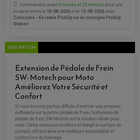
REDRESSEUR / RÉGULATEUR
KIT RÉPARATION CARBU
Commandez avant
6 heures et 25 minutes
pour une
CLIGNOTANT MOTO
ECLAIRAGE SCOOTER
KIT RÉPARATION POMPE A EAU
CLIGNOTANT TYPE ORIGINE
POMPE A ESSENCE
livraison
entre le
10-08-2026
et le
12-08-2026
avec
PIPE D'ADMISSION
DÉMARREUR
RADIATEUR
Colissimo - En relais PickUp ou en consigne PickUp
ECLAIRAGE MOTO
DURITE RADIATEUR
FEUX ADDITIONNELS
Station
FREINAGE
KIT RECONDITIONNEMENT DEMARREUR
DISQUE DE FREIN AVANT
POMPE A ESSENCE
ACCESSOIRE + VISSERIE FREINAGE
REDRESSEUR / REGULATEUR
DISQUE DE FREIN ARRIERE
STATOR
PLAQUETTE DE FREIN AVANT
DESCRIPTION
PLAQUETTE DE FREIN ARRIERE
MAÎTRE CYLINDRE
ENTRETIEN MOTO
ATELIER, PADDOCK, STAND
Extension de Pédale de Frein
ANTIPARASITE NGK
BOUGIE NGK
SW-Motech pour Moto
FILTRE A AIR
FILTRE A HUILE
Améliorez Votre Sécurité et
FILTRE ET ACCESSOIRE ESSENCE
OUTILLAGE
Confort
PRODUIT D'ENTRETIEN
Si vous trouvez parfois difficile d'exercer une pression
suffisante sur la petite pédale de frein, l'extension de
pédale de frein SW-Motech est la solution idéale pour
vous ! Cette extension surélève et élargit la surface de
contact, offrant ainsi une meilleure accessibilité et
confort lors du freinage.