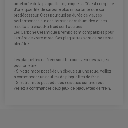
STATOR ET REDRESSEUR / REGULATEUR
améliorée de la plaquette organique, la CC est composé
VENTILATEUR DE RADIATEUR
d’une quantité de carbone plus importante que son
prédécesseur. C’est pourquoi sa durée de vie, ses
EQUIPEMENT FREINAGE QUAD / SSV
performances sur des terrains secs/humides et ses
PNEUMATIQUE
DISQUE DE FREIN QUAD / SSV
résultats à chaud/à froid sont accrues.
KIT DURITE DE FREIN QUAD
MOUSSE
Les Carbone Céramique Brembo sont compatibles pour
KIT REPARATION MAÎTRE CYLINDRE QUAD / SSV
CHAMBRE À AIR
PLAQUETTES DE FREIN QUAD / SSV
l’arrière de votre moto. Ces plaquettes sont d’une teinte
bleuâtre.
EQUIPEMENT FREINAGE MOTO CROSS ET
HUILE ET PRODUIT D'ENTRETIEN QUAD
FREINAGE
ENDURO
HUILE POUR QUAD
ACCESSOIRE + VISSERIE FREINAGE
ACCESSOIRES FREINAGE
Les plaquettes de frein sont toujours vendues par jeu
PRODUIT D'ENTRETIEN QUAD
DISQUE DE FREIN
DISQUE DE FREIN AVANT
pour un étrier :
PLAQUETTE DE FREIN
DISQUE DE FREIN ARRIÈRE
KIT DURITE DE FREIN
- Si votre moto possède un disque sur une roue, veillez
PLAQUETTE DE FREIN
JANTES / ACCESSOIRES QUAD ET SSV
KIT DURITE D'EMBRAYAGE MOTO
KIT RÉPARATION PÉDALE DE FREIN
à commander un seul jeu de plaquettes de frein.
CHAÎNE A NEIGE QUAD-SSV
KIT RÉPARATION ÉTRIER DE FREIN
KIT RÉPARATION MAÎTRE CYLINDRE
- Si votre moto possède deux disques sur une roue,
CHAÎNES A NEIGE
KIT RÉPARATION MAÎTRE CYLINDRE
KIT RÉPARATION ÉTRIER DE FREIN
PRODUIT ENTRETIEN
CHAMBRE A AIR QUAD ET SSV
MAÎTRE CYLINDRE
veillez à commander deux jeux de plaquettes de frein.
FILTRE A AIR
CLOUS / CRAMPON VISSABLE
FILTRE A HUILE
ÉLARGISSEURES DE VOIES QUAD
ROULEMENT MOTO CROSS ET ENDURO
BOUGIE SCOOTER
JANTES QUAD ET SSV
HUILE ET PRODUIT D'ENTRETIEN
ROULEMENT DE ROUE AVANT
PRODUIT D'ENTRETIEN
HUILE MOTEUR
ROULEMENT DE ROUE ARRIÈRE
AVIS À PROPOS DU PRODUIT
FILTRE A AIR K&N
PLAQUETTE BREMBO ARRIÈRE
PRODUIT D'ENTRETIEN
ROULEMENT D'AMORTISSEUR
ROULEMENT BIELLETTES
07KA1117 - ORGANIQUE ROUTE POUR :
ROULEMENT COLONNE DE DIRECTION
HUILE ET LUBRIFIANTS SCOOTER
PARTIE CYCLE
ROULEMENT BRAS OSCILLANT
HUILE SCOOTER