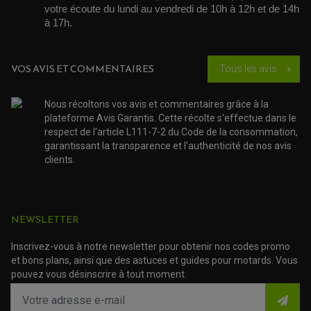
GUIDON CROSS ET ENDURO
OUTILLAGE ET ACCESSOIRES ATELIER
votre écoute du lundi au vendredi de 10h à 12h et de 14h 
DEMI COCOTTE
QUAD
à 17h. 
PNEUMATIQUE
ACCESSOIRE ATELIER QUAD
SUSPENSION
CHAMBRE A AIR
OUTILLAGE QUAD
NOS MARQUES
JOINT SPY
VOS AVIS ET COMMENTAIRES
Tous les avis
FOURCHE ET AMORTISSEUR
chevron_right
ACCESSOIRE SCOOTER APRILIA
PROTECTION MOTO
ACCESSOIRE SCOOTER BMW
COUVRE CARTER ET SLIDER
ACCESSOIRE SCOOTER GILERA
PATINS DE PROTECTION TOP BLOCK
Nous récoltons vos avis et commentaires grâce à la
PATIN DE RECHANGE TOP BLOCK
ACCESSOIRE SCOOTER HONDA
plateforme Avis Garantis. Cette récolte s'effectue dans le
PROTECTION RADIATEUR
ACCESSOIRE SCOOTER KYMCO
respect de l'article L111-7-2 du Code de la consommation,
PROTECTION FOURCHE ET BRAS OSCILLANT
PROTECTION SILENCIEUX
ACCESSOIRE SCOOTER MBK
garantissant la transparence et l'authenticité de nos avis
PROTECTION LEVIER
clients.
ACCESSOIRE SCOOTER PEUGEOT
TAMPONS ALLOY ULTIMA
ACCESSOIRE SCOOTER PIAGGIO
ACCESSOIRE SCOOTER SUZUKI
ROULEMENT MOTO
ACCESSOIRE SCOOTER VESPA
ROULEMENT DE ROUE
NEWSLETTER
ACCESSOIRE SCOOTER YAMAHA
ROULEMENT DE DIRECTION
Inscrivez-vous à notre newsletter pour obtenir nos codes promo
TRANSMISSION
et bons plans, ainsi que des astuces et guides pour motards. Vous
AMORTISSEUR DE COUPLE
pouvez vous désinscrire à tout moment.
EMBRAYAGE MOTO
KIT CHAÎNE MOTO