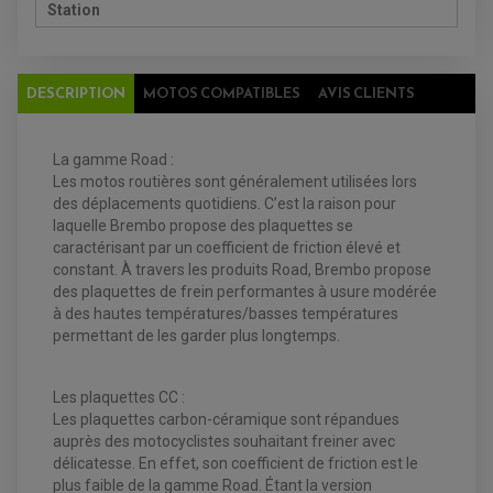
Station
ATELIER, PADDOCK, STAND
ANTIPARASITE NGK
BOUGIE NGK
FILTRE A AIR
FILTRE A HUILE
DESCRIPTION
MOTOS COMPATIBLES
AVIS CLIENTS
FILTRE ET ACCESSOIRE ESSENCE
OUTILLAGE
PRODUIT D'ENTRETIEN
La gamme Road :
Les motos routières sont généralement utilisées lors
des déplacements quotidiens. C’est la raison pour
laquelle Brembo propose des plaquettes se
caractérisant par un coefficient de friction élevé et
constant. À travers les produits Road, Brembo propose
des plaquettes de frein performantes à usure modérée
à des hautes températures/basses températures
permettant de les garder plus longtemps.
EQUIPEMENT ELECTRIQUE QUAD / SSV
ACCESSOIRES ELECTRIQUE QUAD / SSV
Les plaquettes CC :
BOITIER CDI QUAD ET SSV
CHARGEUR DE BATTERIE QUAD / SSV
Les plaquettes carbon-céramique sont répandues
COMPTEUR QUAD / SSV
auprès des motocyclistes souhaitant freiner avec
CONTACTEUR A CLÉ QUAD
délicatesse. En effet, son coefficient de friction est le
DÉMARREUR
ECLAIRAGE LED / HALOGÈNE
plus faible de la gamme Road. Étant la version