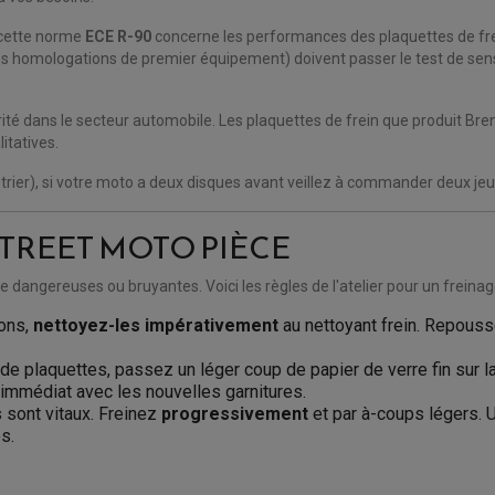
e cette norme
ECE R-90
concerne les performances des plaquettes de frei
homologations de premier équipement) doivent passer le test de sensibil
curité dans le secteur automobile. Les plaquettes de frein que produit Br
itatives.
étrier), si votre moto a deux disques avant veillez à commander deux jeu
STREET MOTO PIÈCE
ngereuses ou bruyantes. Voici les règles de l'atelier pour un freinage
tons,
nettoyez-les impérativement
au nettoyant frein. Repouss
 plaquettes, passez un léger coup de papier de verre fin sur la
l immédiat avec les nouvelles garnitures.
 sont vitaux. Freinez
progressivement
et par à-coups légers. U
es.