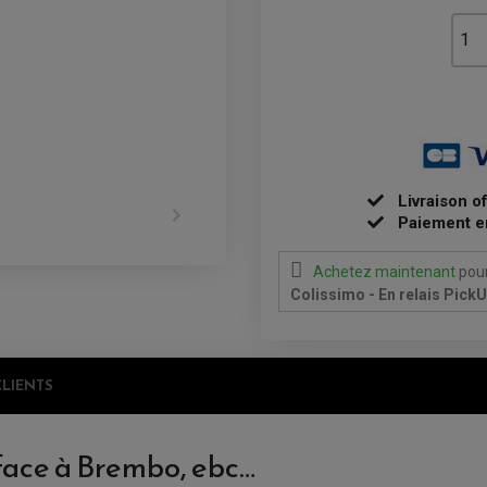
Livraison o

Paiement e
Achetez maintenant
pour
Colissimo - En relais Pick
CLIENTS
face à Brembo, ebc…