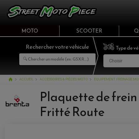
MOTO
SCOOTER
Q
Rechercher votre véhicule
Type de vé
Choisir
home
ACCUEIL
ACCESSOIRES & PIÈCES MOTO
EQUIPEMENT FREINAGE M
Plaquette de frein
Fritté Route