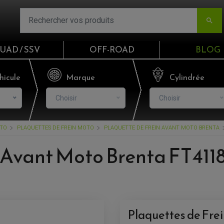

UAD / SSV
OFF-ROAD
BLOG
Email
hicule
Marque
Cylindrée
Choisir
Choisir
Mot de passe
OTO
PLAQUETTES DE FREIN MOTO
PLAQUETTE DE FREIN AVANT MOTO BRENTA
Mot de p
 Avant Moto Brenta FT4118
CO
S'I
Plaquettes de Fre