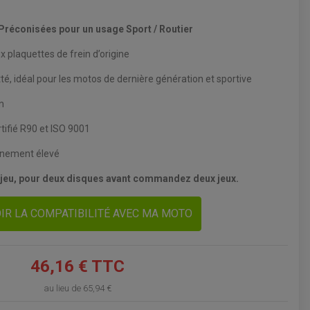
VOIR LE PANIER
: Préconisées pour un usage Sport / Routier
x plaquettes de frein d’origine
té, idéal pour les motos de dernière génération et sportive
on
ifié R90 et ISO 9001
nnement élevé
 jeu, pour deux disques avant commandez deux jeux.
IR LA COMPATIBILITÉ AVEC MA MOTO
46,16 € TTC
au lieu de
65,94 €