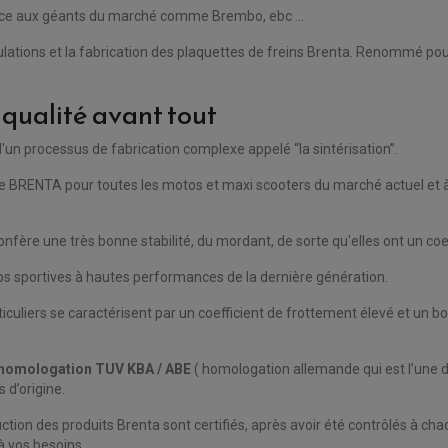
face aux géants du marché comme Brembo, ebc ...
ulations et la fabrication des plaquettes de freins Brenta. Renommé pour 
 qualité avant tout
d'un processus de fabrication complexe appelé “la sintérisation”.
e BRENTA pour toutes les motos et maxi scooters du marché actuel et à
onfère une très bonne stabilité, du mordant, de sorte qu'elles ont un coe
os sportives à hautes performances de la dernière génération.
ticuliers se caractérisent par un coefficient de frottement élevé et un
homologation TUV KBA / ABE
( homologation allemande qui est l’une d
 d’origine.
tion des produits Brenta sont certifiés, après avoir été contrôlés à ch
à vos besoins.