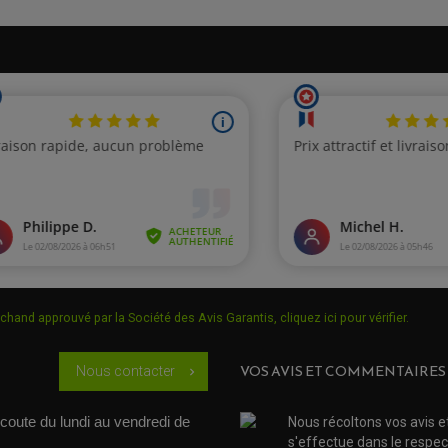
R1 YZF Type RN191
R1 YZF Type RN192
R1 YZF Type RN221
R1 YZF 1000
V-Max 1700 Type RP2
chand approuvé par la Société des Avis Garantis,
cliquez ici pour vérifier
.
VOS AVIS ET COMMENTAIRES
Nous contacter
chevron_right
coute du lundi au vendredi de 
Nous récoltons vos avis e
s'effectue dans le respec