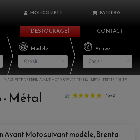
MON COMPTE
PANIER
0
DESTOCKAGE !
CONTACT
Il n'y a aucun produit dans votre panier
Modèle
Année
Choisir
Choisir
PLAQUETTE DE FREIN AVANT MOTO BRENTA FT4118 - MÉTAL FRITTÉ ROUTE
asse oublié ?
 - Métal
NNEXION
NSCRIRE
in Avant Moto suivant modèle, Brenta