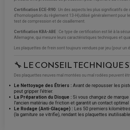
Certification ECE-R90
: Un des aspects les plus significatifs d
d'homologation du règlement 13-H(utilisé généralement pour les 
test de compression et de cisaillement.
Certification KBA-ABE
: Ce type de certification est lié à la sé
Allemagne, qui mesure leurs caractéristiques techniques et qual
Les plaquettes de frein sont toujours vendues par jeu (pour un 
🔧 LE CONSEIL TECHNIQUE 
Des plaquettes neuves mal montées ou mal rodées peuvent être da
Le Nettoyage des Étriers :
Avant de repousser les pis
peut gripper l'étrier.
La Préparation du Disque :
Si vous changez de marque de
l'ancien matériau de friction et garantit un contact optima
Le Rodage (Anti-Glaçage) :
Les 50 premiers kilomètres
(la garniture se vitrifie), rendant les plaquettes inutilisabl