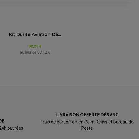
UR :
5.0
/5
Année
Kit Durite Aviation De...
Basé sur 1 avis
o Brenta
82,23 €
au lieu de
88,42 €
renta
de 2007 à 2008
de 2009 à 2011
a MT-01 1700
aha R1 YZF
LIVRAISON OFFERTE DÈS 89€
DE
Frais de port offert en Point Relais et Bureau de
a V-Max 1700
 24h ouvrées
Poste