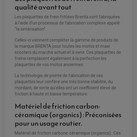
PLAQUETTE DE FREIN ARRIERE
qualité avant tout
MAÎTRE CYLINDRE
ENTRETIEN MOTO
ATELIER, PADDOCK, STAND
Les plaquettes de frein frittées Brenta sont fabriquées
ANTIPARASITE NGK
à l'aide d'un processus de fabrication complexe appelé
BOUGIE NGK
FILTRE A AIR
“la sintérisation”.
FILTRE A HUILE
FILTRE ET ACCESSOIRE ESSENCE
Celles-ci viennent compléter la gamme de produits de
OUTILLAGE
la marque BRENTA pour toutes les motos et maxi
PRODUIT D'ENTRETIEN
scooters du marché actuel et à venir. Ces plaquettes de
freins remplacent également à la perfection les
plaquettes de vos motos anciennes.
La technologie de pointe de fabrication de ces
plaquettes leur confère une très bonne stabilité, du
mordant, de sorte qu'elles ont un coefficient élevé de
friction à haute et basse température.
Matériel de friction carbon-
céramique (organics) : Préconisées
pour un usage routier.
Matériel de friction carbone-céramique (organics) : Ces