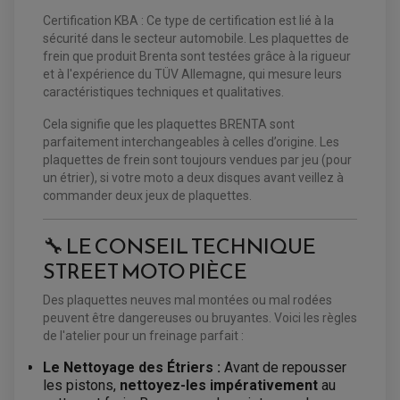
MOUSSE
KIT REPARATION MAÎTRE CYLINDRE QUAD / SSV
CHAMBRE À AIR
Certification KBA : Ce type de certification est lié à la
PLAQUETTES DE FREIN QUAD / SSV
sécurité dans le secteur automobile. Les plaquettes de
EQUIPEMENT FREINAGE MOTO CROSS ET
frein que produit Brenta sont testées grâce à la rigueur
HUILE ET PRODUIT D'ENTRETIEN QUAD
FREINAGE
ENDURO
et à l'expérience du TÜV Allemagne, qui mesure leurs
HUILE POUR QUAD
ACCESSOIRE + VISSERIE FREINAGE
caractéristiques techniques et qualitatives.
ACCESSOIRES FREINAGE
PRODUIT D'ENTRETIEN QUAD
DISQUE DE FREIN
DISQUE DE FREIN AVANT
PLAQUETTE DE FREIN
DISQUE DE FREIN ARRIÈRE
Cela signifie que les plaquettes BRENTA sont
KIT DURITE DE FREIN
PLAQUETTE DE FREIN
JANTES / ACCESSOIRES QUAD ET SSV
parfaitement interchangeables à celles d’origine. Les
KIT DURITE D'EMBRAYAGE MOTO
KIT RÉPARATION PÉDALE DE FREIN
CHAÎNE A NEIGE QUAD-SSV
KIT RÉPARATION ÉTRIER DE FREIN
KIT RÉPARATION MAÎTRE CYLINDRE
plaquettes de frein sont toujours vendues par jeu (pour
CHAÎNES A NEIGE
KIT RÉPARATION MAÎTRE CYLINDRE
KIT RÉPARATION ÉTRIER DE FREIN
un étrier), si votre moto a deux disques avant veillez à
PRODUIT ENTRETIEN
CHAMBRE A AIR QUAD ET SSV
MAÎTRE CYLINDRE
commander deux jeux de plaquettes.
FILTRE A AIR
CLOUS / CRAMPON VISSABLE
FILTRE A HUILE
ÉLARGISSEURES DE VOIES QUAD
ROULEMENT MOTO CROSS ET ENDURO
BOUGIE SCOOTER
JANTES QUAD ET SSV
HUILE ET PRODUIT D'ENTRETIEN
ROULEMENT DE ROUE AVANT
PRODUIT D'ENTRETIEN
🔧 LE CONSEIL TECHNIQUE
HUILE MOTEUR
ROULEMENT DE ROUE ARRIÈRE
FILTRE A AIR K&N
PRODUIT D'ENTRETIEN
ROULEMENT D'AMORTISSEUR
STREET MOTO PIÈCE
ROULEMENT BIELLETTES
ROULEMENT COLONNE DE DIRECTION
HUILE ET LUBRIFIANTS SCOOTER
PARTIE CYCLE
ROULEMENT BRAS OSCILLANT
Des plaquettes neuves mal montées ou mal rodées
HUILE SCOOTER
ARAIGNÉE / SUPPORT CARÉNAGE
peuvent être dangereuses ou bruyantes. Voici les règles
PRODUIT D'ENTRETIEN SCOOTER
BULLE / PARE-BRISE
de l'atelier pour un freinage parfait :
CÂBLE ACCÉLÉRATEUR
CABLE D'EMBRAYAGE
PARTIE CYCLE
Le Nettoyage des Étriers :
Avant de repousser
KIT RABAISSEMENT MOTO
BULLE / PARE-BRISE
KIT STREET BIKE
les pistons,
nettoyez-les impérativement
au
LEVIER DE FREIN
LEVIER DE FREIN