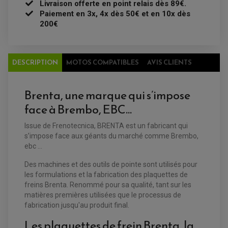
ACCESSOIRES ÉLECTRIQUE ENDURO
TREUIL ET ATTELAGE QUAD-SSV
Livraison offerte en point relais dès 89€.
PLAQUE PHARE
BAGAGERIE
Paiement en 3x, 4x dès 50€ et en 10x dès
COMPTEUR D'HEURE
BAGAGERIE SOUPLE
200€
DÉMARREUR
ÉCHAPPEMENT QUAD
ACCESSOIRE GPS, SMARTPHONE
CONDENSATEUR
ÉCHAPPEMENT QUAD
SELLE CONFORT
BOBINE D'ALLUMAGE
SUPPORT TOP CASE
COUPE-CONTACT
SUPPORT VALISE LATERAL
ENTRETIEN QUAD / SSV
TOP CASE ET VALISES
DESCRIPTION
MOTOS COMPATIBLES
AVIS CLIENTS
BATTERIE
TRANSMISSION
BOUGIE QUAD
KIT CHAÎNE
ÉCHAPPEMENT MOTO
ÉCHAPEMENT SCOOTER
FILTRE A AIR BMC QUAD
GUIDE CHAÎNE
Brenta, une marque qui s’impose
FILTRE A AIR QUAD
SILENCIEUX / ÉCHAPPEMENT MOTO
ÉCHAPPEMENT SCOOTER
PATIN DE BRAS OSCILLANT
FILTRE A HUILE QUAD
ACCESSOIRE ÉCHAPPEMENT
face à Brembo, EBC…
ROULETTE DE CHAÎNE
EMBRAYAGE OFF ROAD
ELECTRICITÉ
ÉLECTRICITÉ
Issue de Frenotecnica, BRENTA est un fabricant qui
CLIGNOTANT TYPE ORIGINE
ACCESSOIRES ELECTRIQUE
PIÈCE MOTEUR
s’impose face aux géants du marché comme Brembo,
BATTERIE SCOOTER
BATTERIE
CHARGEUR DE BATTERIE
POMPE À EAU BOYESEN
ebc ...
CHARGEUR BATTERIE
REDRESSEUR / RÉGULATEUR
KIT RÉPARATION CARBU
CLIGNOTANT MOTO
ECLAIRAGE SCOOTER
KIT RÉPARATION POMPE A EAU
Des machines et des outils de pointe sont utilisés pour
CLIGNOTANT TYPE ORIGINE
POMPE A ESSENCE
PIPE D'ADMISSION
DÉMARREUR
les formulations et la fabrication des plaquettes de
RADIATEUR
ECLAIRAGE MOTO
DURITE RADIATEUR
freins Brenta. Renommé pour sa qualité, tant sur les
FEUX ADDITIONNELS
FREINAGE
matières premières utilisées que le processus de
KIT RECONDITIONNEMENT DEMARREUR
DISQUE DE FREIN AVANT
POMPE A ESSENCE
fabrication jusqu'au produit final.
ACCESSOIRE + VISSERIE FREINAGE
REDRESSEUR / REGULATEUR
DISQUE DE FREIN ARRIERE
STATOR
Les plaquettes de frein Brenta, la
PLAQUETTE DE FREIN AVANT