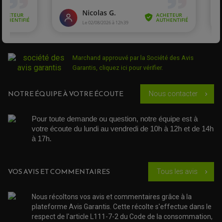
ACCESSOIRE SCOOTER PEUGEOT
TAMPONS ALLOY ULTIMA
ZX-7 R et RR
ACCESSOIRE SCOOTER PIAGGIO
Ninja 750
Acheteur Vérifié
ACCESSOIRE SCOOTER SUZUKI
ROULEMENT MOTO
Publié le 28/10/2016 à 14:27
(Date de commande : 16/10/2016)
ACCESSOIRE SCOOTER VESPA
ROULEMENT DE ROUE
Plaquettes
Je recommande,
ACCESSOIRE SCOOTER YAMAHA
ROULEMENT DE DIRECTION
de frein
Marchand approuvé par la Société des Avis
moto
KAWASAKI
TRANSMISSION
Acheteur Vérifié
Garantis,
cliquez ici pour vérifier
.
Kawasaki
AMORTISSEUR DE COUPLE
Publié le 10/06/2016 à 14:32
(Date de commande : 27/05/2016)
ZX-9 R Ninja
EMBRAYAGE MOTO
apparement bon produit
900
KIT CHAÎNE MOTO
NOTRE ÉQUIPE À VOTRE ÉCOUTE
Nous contacter
chevron_right
Plaquettes
Pour toute demande ou question, notre équipe est à 
de frein
votre écoute du lundi au vendredi de 10h à 12h et de 14h 
moto
KAWASAKI
à 17h. 
Kawasaki
ZX12R Ninja
1200
VOS AVIS ET COMMENTAIRES
Tous les avis
chevron_right
VN 1500
de 2002 à
KAWASAKI
Mean Streak
2003
Nous récoltons vos avis et commentaires grâce à la
plateforme Avis Garantis. Cette récolte s'effectue dans le
VN 1600
respect de l'article L111-7-2 du Code de la consommation,
KAWASAKI
de 2004