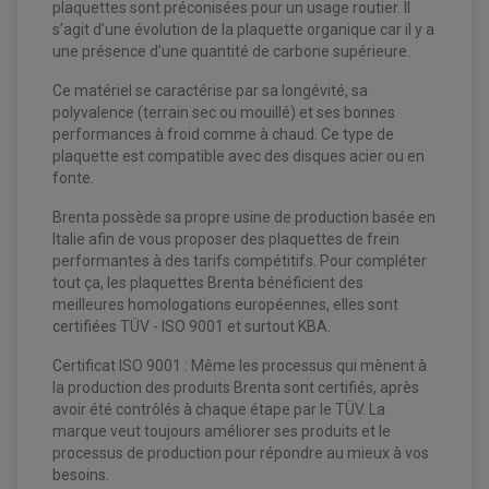
plaquettes sont préconisées pour un usage routier. Il
s’agit d’une évolution de la plaquette organique car il y a
une présence d’une quantité de carbone supérieure.
Ce matériel se caractérise par sa longévité, sa
polyvalence (terrain sec ou mouillé) et ses bonnes
performances à froid comme à chaud. Ce type de
plaquette est compatible avec des disques acier ou en
fonte.
Brenta possède sa propre usine de production basée en
Italie afin de vous proposer des plaquettes de frein
EQUIPEMENT ELECTRIQUE QUAD / SSV
performantes à des tarifs compétitifs. Pour compléter
ACCESSOIRES ELECTRIQUE QUAD / SSV
tout ça, les plaquettes Brenta bénéficient des
BOITIER CDI QUAD ET SSV
CHARGEUR DE BATTERIE QUAD / SSV
meilleures homologations européennes, elles sont
COMPTEUR QUAD / SSV
certifiées TÜV - ISO 9001 et surtout KBA.
CONTACTEUR A CLÉ QUAD
DÉMARREUR
Certificat ISO 9001 : Même les processus qui mènent à
ECLAIRAGE LED / HALOGÈNE
STATOR ET REDRESSEUR / REGULATEUR
la production des produits Brenta sont certifiés, après
VENTILATEUR DE RADIATEUR
avoir été contrôlés à chaque étape par le TÜV. La
marque veut toujours améliorer ses produits et le
EQUIPEMENT FREINAGE QUAD / SSV
processus de production pour répondre au mieux à vos
PNEUMATIQUE
DISQUE DE FREIN QUAD / SSV
besoins.
KIT DURITE DE FREIN QUAD