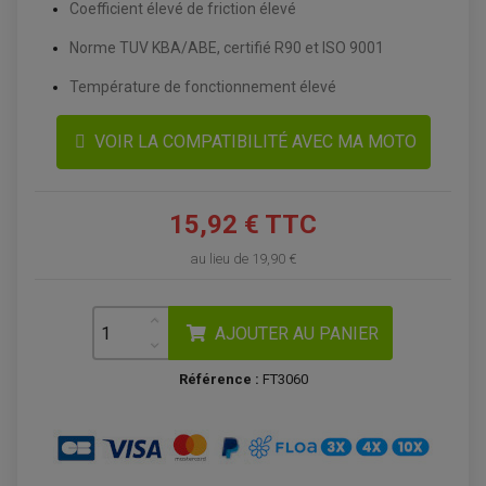
Coefficient élevé de friction élevé
Norme TUV KBA/ABE, certifié R90 et ISO 9001
Température de fonctionnement élevé
VOIR LA COMPATIBILITÉ AVEC MA MOTO
15,92 € TTC
ACCESSOIRES QUAD
au lieu de
19,90 €
ACCESSOIRES ANODISES POUR QUAD
BOUCHON DE RÉSERVOIR QUAD
GUIDON QUAD
KIT DÉCO QUAD / SSV
AJOUTER AU PANIER
KIT POIGNÉE DE GAZ QUAD
POIGNÉE QUAD
PROTÈGE-MAINS
Référence :
FT3060
PONTETS / REHAUSSES DE GUIDON
REPOSE PIED QUAD
BAGAGERIE / TREUIL / ATTELAGE
ÉQUIPEMENT ÉLECTRIQUE
COFFRE / TOP CASE QUAD