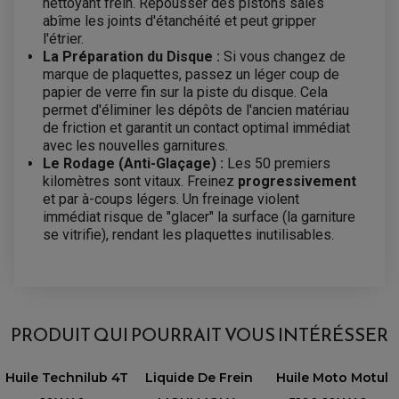
nettoyant frein. Repousser des pistons sales
RÉTROVISEUR TYPE ORIGINE
LEVIER D'EMBRAYAGE
abîme les joints d'étanchéité et peut gripper
OPTIQUE TYPE ORIGINE
PÉDALE DE FREIN
l'étrier.
PIÈCE MOTEUR
REPOSE PIED TYPE ORIGINE
La Préparation du Disque :
Si vous changez de
RETROVISEUR MOTO TYPE ORIGINE
GALET DE VARIATEUR
marque de plaquettes, passez un léger coup de
SÉLECTEUR DE VITESSE
COURROIE
papier de verre fin sur la piste du disque. Cela
VARIATEUR SCOOTER
POMPE A ESSENCE
permet d'éliminer les dépôts de l'ancien matériau
de friction et garantit un contact optimal immédiat
avec les nouvelles garnitures.
Le Rodage (Anti-Glaçage) :
Les 50 premiers
kilomètres sont vitaux. Freinez
progressivement
et par à-coups légers. Un freinage violent
immédiat risque de "glacer" la surface (la garniture
se vitrifie), rendant les plaquettes inutilisables.
AVIS À PROPOS DU PRODUIT
PLAQUETTE DE FREIN AVANT
BRENTA FT3060 - ORGANIQUE
PRODUIT QUI POURRAIT VOUS INTÉRÉSSER
4.0
ROUTE POUR :
/5
Filtre À Huile Moto
Huile Technilub 4T
Liquide De Frein