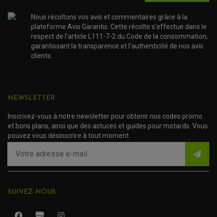
de 2016 à
HONDA
CB 500 F
2018
Nous récoltons vos avis et commentaires grâce à la
plateforme Avis Garantis. Cette récolte s'effectue dans le
respect de l'article L111-7-2 du Code de la consommation,
de 2019 à
HONDA
CB 500 F
garantissant la transparence et l'authenticité de nos avis
2021
clients.
de 2013 à
HONDA
CB 500 X
2015
NEWSLETTER
de 2016 à
HONDA
CB 500 X
2018
Inscrivez-vous à notre newsletter pour obtenir nos codes promo
et bons plans, ainsi que des astuces et guides pour motards. Vous
de 2019 à
HONDA
CB 500 X
pouvez vous désinscrire à tout moment.
2021
de 2014 à
HONDA
CB 650 F
2018
ROULEMENT QUAD / SSV
SUIVEZ-NOUS
CBF 1000
de 2006 à
HONDA
JOINT DE TIGE D'AMORTISSEUR
"Sans Abs"
2007
KIT ROULEMENT D'AMORTISSEUR
KIT ROULEMENT DE BRAS OSCILLANT