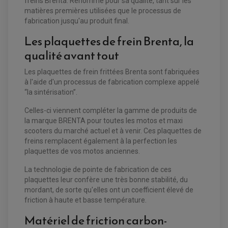
freins Brenta. Renommé pour sa qualité, tant sur les
DISQUE DE FREIN ARRIERE
STATOR
PLAQUETTE DE FREIN AVANT
matières premières utilisées que le processus de
PLAQUETTE DE FREIN ARRIERE
fabrication jusqu'au produit final.
MAÎTRE CYLINDRE
ENTRETIEN MOTO
Les plaquettes de frein Brenta, la
ATELIER, PADDOCK, STAND
ANTIPARASITE NGK
qualité avant tout
BOUGIE NGK
FILTRE A AIR
FILTRE A HUILE
Les plaquettes de frein frittées Brenta sont fabriquées
FILTRE ET ACCESSOIRE ESSENCE
à l'aide d'un processus de fabrication complexe appelé
OUTILLAGE
PRODUIT D'ENTRETIEN
“la sintérisation”.
Celles-ci viennent compléter la gamme de produits de
la marque BRENTA pour toutes les motos et maxi
scooters du marché actuel et à venir. Ces plaquettes de
freins remplacent également à la perfection les
plaquettes de vos motos anciennes.
La technologie de pointe de fabrication de ces
plaquettes leur confère une très bonne stabilité, du
mordant, de sorte qu'elles ont un coefficient élevé de
friction à haute et basse température.
Matériel de friction carbon-