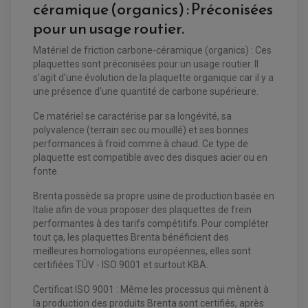
céramique (organics) : Préconisées
pour un usage routier.
Matériel de friction carbone-céramique (organics) : Ces
plaquettes sont préconisées pour un usage routier. Il
s’agit d’une évolution de la plaquette organique car il y a
une présence d’une quantité de carbone supérieure.
Ce matériel se caractérise par sa longévité, sa
polyvalence (terrain sec ou mouillé) et ses bonnes
performances à froid comme à chaud. Ce type de
plaquette est compatible avec des disques acier ou en
fonte.
EQUIPEMENT ELECTRIQUE QUAD / SSV
Brenta possède sa propre usine de production basée en
ACCESSOIRES ELECTRIQUE QUAD / SSV
Italie afin de vous proposer des plaquettes de frein
BOITIER CDI QUAD ET SSV
CHARGEUR DE BATTERIE QUAD / SSV
performantes à des tarifs compétitifs. Pour compléter
COMPTEUR QUAD / SSV
tout ça, les plaquettes Brenta bénéficient des
CONTACTEUR A CLÉ QUAD
meilleures homologations européennes, elles sont
DÉMARREUR
ECLAIRAGE LED / HALOGÈNE
certifiées TÜV - ISO 9001 et surtout KBA.
STATOR ET REDRESSEUR / REGULATEUR
VENTILATEUR DE RADIATEUR
Certificat ISO 9001 : Même les processus qui mènent à
la production des produits Brenta sont certifiés, après