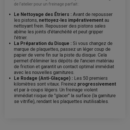
PARTIE CYCLE
KIT RABAISSEMENT MOTO
de l'atelier pour un freinage parfait :
BULLE / PARE-BRISE
KIT STREET BIKE
LEVIER DE FREIN
LEVIER DE FREIN
Le Nettoyage des Étriers :
Avant de repousser
RÉTROVISEUR TYPE ORIGINE
LEVIER D'EMBRAYAGE
les pistons,
nettoyez-les impérativement
au
OPTIQUE TYPE ORIGINE
PÉDALE DE FREIN
nettoyant frein. Repousser des pistons sales
PIÈCE MOTEUR
REPOSE PIED TYPE ORIGINE
abîme les joints d'étanchéité et peut gripper
RETROVISEUR MOTO TYPE ORIGINE
GALET DE VARIATEUR
l'étrier.
SÉLECTEUR DE VITESSE
COURROIE
La Préparation du Disque :
Si vous changez de
VARIATEUR SCOOTER
POMPE A ESSENCE
marque de plaquettes, passez un léger coup de
papier de verre fin sur la piste du disque. Cela
permet d'éliminer les dépôts de l'ancien matériau
de friction et garantit un contact optimal immédiat
avec les nouvelles garnitures.
Le Rodage (Anti-Glaçage) :
Les 50 premiers
kilomètres sont vitaux. Freinez
progressivement
et par à-coups légers. Un freinage violent
immédiat risque de "glacer" la surface (la garniture
se vitrifie), rendant les plaquettes inutilisables.
AVIS À PROPOS DU PRODUIT
PLAQUETTE DE FREIN AVANT