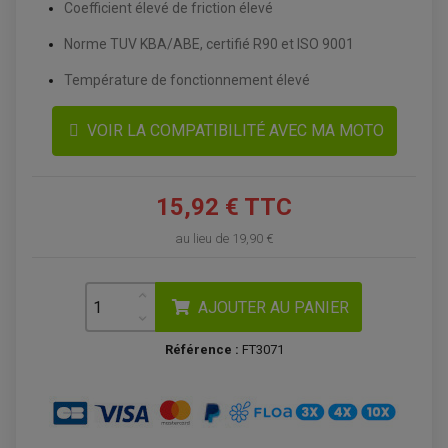
Coefficient élevé de friction élevé
Norme TUV KBA/ABE, certifié R90 et ISO 9001
Température de fonctionnement élevé
VOIR LA COMPATIBILITÉ AVEC MA MOTO
15,92 € TTC
au lieu de
19,90 €
ACCESSOIRES QUAD
ACCESSOIRES ANODISES POUR QUAD
BOUCHON DE RÉSERVOIR QUAD
AJOUTER AU PANIER
GUIDON QUAD
KIT DÉCO QUAD / SSV
KIT POIGNÉE DE GAZ QUAD
Référence :
FT3071
POIGNÉE QUAD
PROTÈGE-MAINS
PONTETS / REHAUSSES DE GUIDON
REPOSE PIED QUAD
BAGAGERIE / TREUIL / ATTELAGE