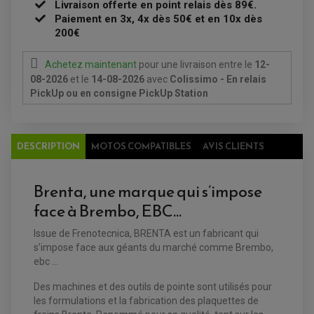
Livraison offerte en point relais dès 89€.
ÉQUIPEMENT ÉLECTRIQUE
COFFRE / TOP CASE QUAD
Paiement en 3x, 4x dès 50€ et en 10x dès
ACCESSOIRES ÉLECTRIQUE ENDURO
TREUIL ET ATTELAGE QUAD-SSV
PLAQUE PHARE
200€
BAGAGERIE
COMPTEUR D'HEURE
BAGAGERIE SOUPLE
DÉMARREUR
ÉCHAPPEMENT QUAD
ACCESSOIRE GPS, SMARTPHONE
CONDENSATEUR
Achetez maintenant
pour une livraison
entre le
12-
ÉCHAPPEMENT QUAD
SELLE CONFORT
BOBINE D'ALLUMAGE
08-2026
et le
14-08-2026
avec
Colissimo - En relais
SUPPORT TOP CASE
COUPE-CONTACT
SUPPORT VALISE LATERAL
PickUp ou en consigne PickUp Station
ENTRETIEN QUAD / SSV
TOP CASE ET VALISES
BATTERIE
TRANSMISSION
BOUGIE QUAD
KIT CHAÎNE
ÉCHAPPEMENT MOTO
ÉCHAPEMENT SCOOTER
FILTRE A AIR BMC QUAD
GUIDE CHAÎNE
DESCRIPTION
MOTOS COMPATIBLES
AVIS CLIENTS
FILTRE A AIR QUAD
SILENCIEUX / ÉCHAPPEMENT MOTO
ÉCHAPPEMENT SCOOTER
PATIN DE BRAS OSCILLANT
FILTRE A HUILE QUAD
ACCESSOIRE ÉCHAPPEMENT
ROULETTE DE CHAÎNE
EMBRAYAGE OFF ROAD
ELECTRICITÉ
Brenta, une marque qui s’impose
ÉLECTRICITÉ
CLIGNOTANT TYPE ORIGINE
ACCESSOIRES ELECTRIQUE
face à Brembo, EBC…
PIÈCE MOTEUR
BATTERIE SCOOTER
BATTERIE
CHARGEUR DE BATTERIE
POMPE À EAU BOYESEN
CHARGEUR BATTERIE
REDRESSEUR / RÉGULATEUR
KIT RÉPARATION CARBU
Issue de Frenotecnica, BRENTA est un fabricant qui
CLIGNOTANT MOTO
ECLAIRAGE SCOOTER
KIT RÉPARATION POMPE A EAU
CLIGNOTANT TYPE ORIGINE
s’impose face aux géants du marché comme Brembo,
POMPE A ESSENCE
PIPE D'ADMISSION
DÉMARREUR
RADIATEUR
ebc ...
ECLAIRAGE MOTO
DURITE RADIATEUR
FEUX ADDITIONNELS
FREINAGE
Des machines et des outils de pointe sont utilisés pour
KIT RECONDITIONNEMENT DEMARREUR
DISQUE DE FREIN AVANT
POMPE A ESSENCE
les formulations et la fabrication des plaquettes de
ACCESSOIRE + VISSERIE FREINAGE
REDRESSEUR / REGULATEUR