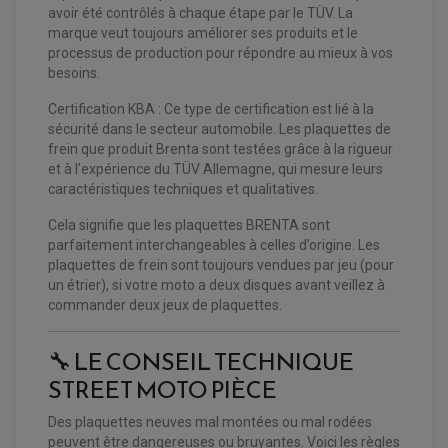
EQUIPEMENT FREINAGE QUAD / SSV
avoir été contrôlés à chaque étape par le TÜV. La
PNEUMATIQUE
DISQUE DE FREIN QUAD / SSV
marque veut toujours améliorer ses produits et le
KIT DURITE DE FREIN QUAD
MOUSSE
processus de production pour répondre au mieux à vos
KIT REPARATION MAÎTRE CYLINDRE QUAD / SSV
CHAMBRE À AIR
besoins.
PLAQUETTES DE FREIN QUAD / SSV
EQUIPEMENT FREINAGE MOTO CROSS ET
Certification KBA : Ce type de certification est lié à la
HUILE ET PRODUIT D'ENTRETIEN QUAD
FREINAGE
ENDURO
sécurité dans le secteur automobile. Les plaquettes de
HUILE POUR QUAD
ACCESSOIRE + VISSERIE FREINAGE
ACCESSOIRES FREINAGE
frein que produit Brenta sont testées grâce à la rigueur
PRODUIT D'ENTRETIEN QUAD
DISQUE DE FREIN
DISQUE DE FREIN AVANT
et à l'expérience du TÜV Allemagne, qui mesure leurs
PLAQUETTE DE FREIN
DISQUE DE FREIN ARRIÈRE
caractéristiques techniques et qualitatives.
KIT DURITE DE FREIN
PLAQUETTE DE FREIN
JANTES / ACCESSOIRES QUAD ET SSV
KIT DURITE D'EMBRAYAGE MOTO
KIT RÉPARATION PÉDALE DE FREIN
KIT RÉPARATION ÉTRIER DE FREIN
CHAÎNE A NEIGE QUAD-SSV
KIT RÉPARATION MAÎTRE CYLINDRE
Cela signifie que les plaquettes BRENTA sont
KIT RÉPARATION MAÎTRE CYLINDRE
CHAÎNES A NEIGE
KIT RÉPARATION ÉTRIER DE FREIN
PRODUIT ENTRETIEN
parfaitement interchangeables à celles d’origine. Les
MAÎTRE CYLINDRE
CHAMBRE A AIR QUAD ET SSV
FILTRE A AIR
plaquettes de frein sont toujours vendues par jeu (pour
CLOUS / CRAMPON VISSABLE
FILTRE A HUILE
ÉLARGISSEURES DE VOIES QUAD
ROULEMENT MOTO CROSS ET ENDURO
un étrier), si votre moto a deux disques avant veillez à
BOUGIE SCOOTER
HUILE ET PRODUIT D'ENTRETIEN
JANTES QUAD ET SSV
ROULEMENT DE ROUE AVANT
commander deux jeux de plaquettes.
PRODUIT D'ENTRETIEN
HUILE MOTEUR
ROULEMENT DE ROUE ARRIÈRE
FILTRE A AIR K&N
PRODUIT D'ENTRETIEN
ROULEMENT D'AMORTISSEUR
ROULEMENT BIELLETTES
🔧 LE CONSEIL TECHNIQUE
ROULEMENT COLONNE DE DIRECTION
HUILE ET LUBRIFIANTS SCOOTER
PARTIE CYCLE
ROULEMENT BRAS OSCILLANT
STREET MOTO PIÈCE
HUILE SCOOTER
ARAIGNÉE / SUPPORT CARÉNAGE
PRODUIT D'ENTRETIEN SCOOTER
BULLE / PARE-BRISE
Des plaquettes neuves mal montées ou mal rodées
CÂBLE ACCÉLÉRATEUR
peuvent être dangereuses ou bruyantes. Voici les règles
CABLE D'EMBRAYAGE