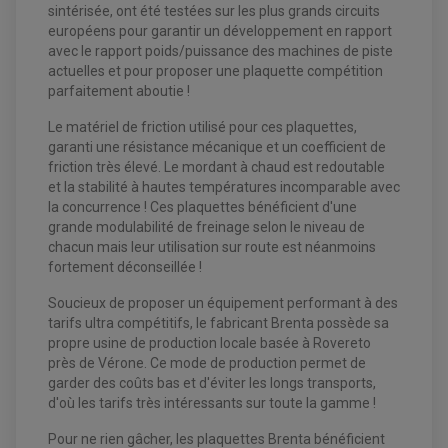
sintérisée, ont été testées sur les plus grands circuits
européens pour garantir un développement en rapport
avec le rapport poids/puissance des machines de piste
actuelles et pour proposer une plaquette compétition
parfaitement aboutie !
Le matériel de friction utilisé pour ces plaquettes,
garanti une résistance mécanique et un coefficient de
friction très élevé. Le mordant à chaud est redoutable
et la stabilité à hautes températures incomparable avec
la concurrence ! Ces plaquettes bénéficient d'une
grande modulabilité de freinage selon le niveau de
chacun mais leur utilisation sur route est néanmoins
EQUIPEMENT ELECTRIQUE QUAD / SSV
fortement déconseillée !
ACCESSOIRES ELECTRIQUE QUAD / SSV
BOITIER CDI QUAD ET SSV
CHARGEUR DE BATTERIE QUAD / SSV
Soucieux de proposer un équipement performant à des
COMPTEUR QUAD / SSV
tarifs ultra compétitifs, le fabricant Brenta possède sa
CONTACTEUR A CLÉ QUAD
propre usine de production locale basée à Rovereto
DÉMARREUR
ECLAIRAGE LED / HALOGÈNE
près de Vérone. Ce mode de production permet de
STATOR ET REDRESSEUR / REGULATEUR
garder des coûts bas et d'éviter les longs transports,
VENTILATEUR DE RADIATEUR
d'où les tarifs très intéressants sur toute la gamme !
EQUIPEMENT FREINAGE QUAD / SSV
Pour ne rien gâcher, les plaquettes Brenta bénéficient