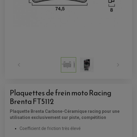
SUPPORT ANTIVOL


Plaquettes de frein moto Racing
Brenta FT5112
Plaquette Brenta Carbone-Céramique racing pour une
utilisation exclusivement sur piste, compétition
Coefficient de friction très élevé
ACCESSOIRES QUAD
ACCESSOIRES ANODISES POUR QUAD