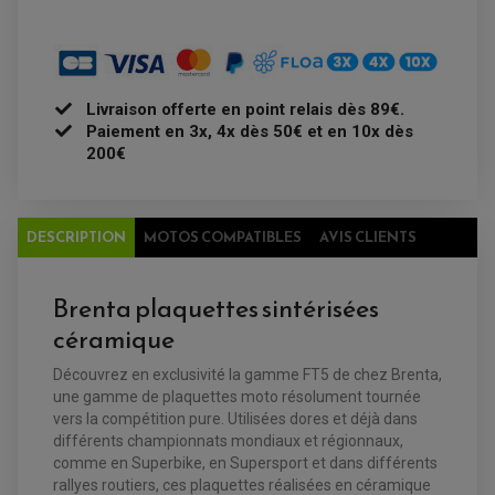
ACCESSOIRES ELECTRIQUE
PIÈCE MOTEUR
BATTERIE SCOOTER
BATTERIE
CHARGEUR DE BATTERIE
POMPE À EAU BOYESEN
CHARGEUR BATTERIE
REDRESSEUR / RÉGULATEUR
KIT RÉPARATION CARBU
CLIGNOTANT MOTO
ECLAIRAGE SCOOTER
KIT RÉPARATION POMPE A EAU
CLIGNOTANT TYPE ORIGINE
POMPE A ESSENCE
PIPE D'ADMISSION
DÉMARREUR
RADIATEUR
Livraison offerte en point relais dès 89€.
ECLAIRAGE MOTO
DURITE RADIATEUR
FEUX ADDITIONNELS
FREINAGE
Paiement en 3x, 4x dès 50€ et en 10x dès
KIT RECONDITIONNEMENT DEMARREUR
200€
DISQUE DE FREIN AVANT
POMPE A ESSENCE
ACCESSOIRE + VISSERIE FREINAGE
REDRESSEUR / REGULATEUR
DISQUE DE FREIN ARRIERE
STATOR
PLAQUETTE DE FREIN AVANT
PLAQUETTE DE FREIN ARRIERE
DESCRIPTION
MOTOS COMPATIBLES
AVIS CLIENTS
MAÎTRE CYLINDRE
ENTRETIEN MOTO
ATELIER, PADDOCK, STAND
ANTIPARASITE NGK
Brenta plaquettes sintérisées
BOUGIE NGK
FILTRE A AIR
céramique
FILTRE A HUILE
FILTRE ET ACCESSOIRE ESSENCE
OUTILLAGE
Découvrez en exclusivité la gamme FT5 de chez Brenta,
PRODUIT D'ENTRETIEN
une gamme de plaquettes moto résolument tournée
vers la compétition pure. Utilisées dores et déjà dans
différents championnats mondiaux et régionnaux,
comme en Superbike, en Supersport et dans différents
rallyes routiers, ces plaquettes réalisées en céramique