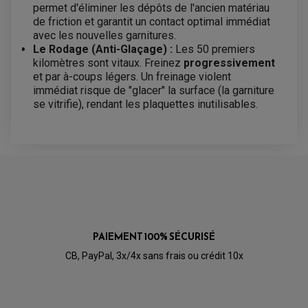
BULLE / PARE-BRISE
KIT STREET BIKE
permet d'éliminer les dépôts de l'ancien matériau
LEVIER DE FREIN
LEVIER DE FREIN
de friction et garantit un contact optimal immédiat
RÉTROVISEUR TYPE ORIGINE
LEVIER D'EMBRAYAGE
OPTIQUE TYPE ORIGINE
avec les nouvelles garnitures.
PÉDALE DE FREIN
Le Rodage (Anti-Glaçage) :
Les 50 premiers
PIÈCE MOTEUR
REPOSE PIED TYPE ORIGINE
kilomètres sont vitaux. Freinez
progressivement
RETROVISEUR MOTO TYPE ORIGINE
GALET DE VARIATEUR
SÉLECTEUR DE VITESSE
et par à-coups légers. Un freinage violent
COURROIE
VARIATEUR SCOOTER
immédiat risque de "glacer" la surface (la garniture
POMPE A ESSENCE
se vitrifie), rendant les plaquettes inutilisables.
AVIS À PROPOS DU PRODUIT
PLAQUETTE DE FREIN RACING
AVANT BRENTA FT5112 - CARBONE
5.0
CÉRAMIQUE PISTE POUR :
/5
VOIR L'ATTESTATION
PAIEMENT 100% SÉCURISÉ
Basé sur 1 avis
Avis soumis à un contrôle
Marque
Modèle
Année
CB, PayPal, 3x/4x sans frais ou crédit 10x
HONDA
CB 1300
de 2003
Acheteur Vérifié
Publié le 03/04/2021 à 17:28
(Date de commande : 23/03/2021)
de 2004 à