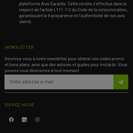
AMORTISSEUR DE COUPLE
plateforme Avis Garantis. Cette récolte s'effectue dans le
1300
EMBRAYAGE MOTO
respect de l'article L111-7-2 du Code de la consommation,
KIT CHAÎNE MOTO
garantissant la transparence et l'authenticité de nos avis
Plaquettes
clients.
de frein
HONDA
moto
Honda CBR
600 F
NEWSLETTER
Plaquettes
Inscrivez-vous à notre newsletter pour obtenir nos codes promo
de frein
et bons plans, ainsi que des astuces et guides pour motards. Vous
HONDA
moto
pouvez vous désinscrire à tout moment.
Honda CBR
600 RR
Plaquettes
de frein
moto
SUIVEZ-NOUS
HONDA
Honda CBR
900 RR
Fireblade
ROULEMENT QUAD / SSV