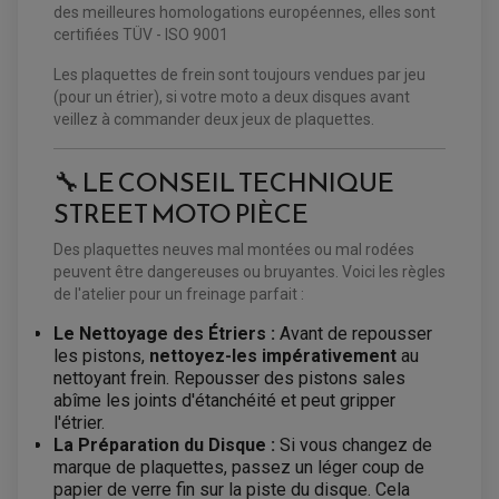
PNEUMATIQUE
DISQUE DE FREIN QUAD / SSV
des meilleures homologations européennes, elles sont
KIT DURITE DE FREIN QUAD
MOUSSE
certifiées TÜV - ISO 9001
KIT REPARATION MAÎTRE CYLINDRE QUAD / SSV
CHAMBRE À AIR
PLAQUETTES DE FREIN QUAD / SSV
Les plaquettes de frein sont toujours vendues par jeu
EQUIPEMENT FREINAGE MOTO CROSS ET
(pour un étrier), si votre moto a deux disques avant
HUILE ET PRODUIT D'ENTRETIEN QUAD
FREINAGE
ENDURO
veillez à commander deux jeux de plaquettes.
HUILE POUR QUAD
ACCESSOIRE + VISSERIE FREINAGE
ACCESSOIRES FREINAGE
PRODUIT D'ENTRETIEN QUAD
DISQUE DE FREIN
DISQUE DE FREIN AVANT
🔧 LE CONSEIL TECHNIQUE
PLAQUETTE DE FREIN
DISQUE DE FREIN ARRIÈRE
KIT DURITE DE FREIN
PLAQUETTE DE FREIN
JANTES / ACCESSOIRES QUAD ET SSV
STREET MOTO PIÈCE
KIT DURITE D'EMBRAYAGE MOTO
KIT RÉPARATION PÉDALE DE FREIN
KIT RÉPARATION ÉTRIER DE FREIN
CHAÎNE A NEIGE QUAD-SSV
KIT RÉPARATION MAÎTRE CYLINDRE
KIT RÉPARATION MAÎTRE CYLINDRE
CHAÎNES A NEIGE
KIT RÉPARATION ÉTRIER DE FREIN
PRODUIT ENTRETIEN
Des plaquettes neuves mal montées ou mal rodées
MAÎTRE CYLINDRE
CHAMBRE A AIR QUAD ET SSV
FILTRE A AIR
peuvent être dangereuses ou bruyantes. Voici les règles
CLOUS / CRAMPON VISSABLE
FILTRE A HUILE
ÉLARGISSEURES DE VOIES QUAD
ROULEMENT MOTO CROSS ET ENDURO
de l'atelier pour un freinage parfait :
BOUGIE SCOOTER
HUILE ET PRODUIT D'ENTRETIEN
JANTES QUAD ET SSV
ROULEMENT DE ROUE AVANT
PRODUIT D'ENTRETIEN
HUILE MOTEUR
ROULEMENT DE ROUE ARRIÈRE
Le Nettoyage des Étriers :
Avant de repousser
FILTRE A AIR K&N
PRODUIT D'ENTRETIEN
ROULEMENT D'AMORTISSEUR
les pistons,
nettoyez-les impérativement
au
ROULEMENT BIELLETTES
nettoyant frein. Repousser des pistons sales
ROULEMENT COLONNE DE DIRECTION
HUILE ET LUBRIFIANTS SCOOTER
PARTIE CYCLE
ROULEMENT BRAS OSCILLANT
abîme les joints d'étanchéité et peut gripper
HUILE SCOOTER
ARAIGNÉE / SUPPORT CARÉNAGE
l'étrier.
PRODUIT D'ENTRETIEN SCOOTER
BULLE / PARE-BRISE
La Préparation du Disque :
Si vous changez de
CÂBLE ACCÉLÉRATEUR
marque de plaquettes, passez un léger coup de
CABLE D'EMBRAYAGE
PARTIE CYCLE
KIT RABAISSEMENT MOTO
papier de verre fin sur la piste du disque. Cela