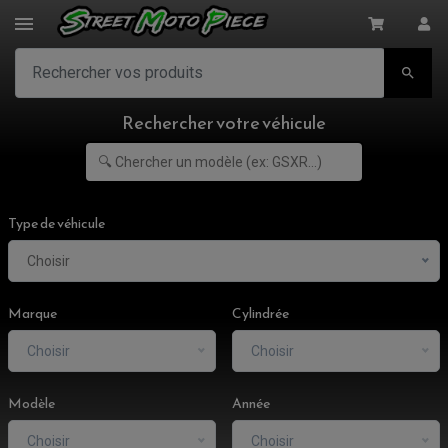

Rechercher votre véhicule
Type de véhicule
Choisir
Marque
Cylindrée
Choisir
Choisir
ACCESSOIRES MOTO
Modèle
Année
COMMANDE RECULE
CLIGNOTANT ADAPTABLE, UNIVERSEL
NOS MARQUES
EMBOUT DE GUIDON
Choisir
Choisir