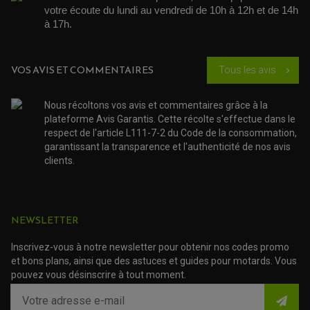
ACCESSOIRE SCOOTER SUZUKI
ROULEMENT MOTO
votre écoute du lundi au vendredi de 10h à 12h et de 14h 
ACCESSOIRE SCOOTER VESPA
ROULEMENT DE ROUE
à 17h. 
ACCESSOIRE SCOOTER YAMAHA
ROULEMENT DE DIRECTION
TRANSMISSION
VOS AVIS ET COMMENTAIRES
Tous les avis
chevron_right
AMORTISSEUR DE COUPLE
EMBRAYAGE MOTO
KIT CHAÎNE MOTO
Nous récoltons vos avis et commentaires grâce à la
plateforme Avis Garantis. Cette récolte s'effectue dans le
respect de l'article L111-7-2 du Code de la consommation,
garantissant la transparence et l'authenticité de nos avis
clients.
NEWSLETTER
Inscrivez-vous à notre newsletter pour obtenir nos codes promo
et bons plans, ainsi que des astuces et guides pour motards. Vous
pouvez vous désinscrire à tout moment.