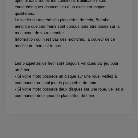
optimal dans toutes les conditions d'utilisation. Ces
ARAIGNÉE / SUPPORT CARÉNAGE
PRODUIT D'ENTRETIEN SCOOTER
caractéristiques donnent lieu à un excellent rapport
BULLE / PARE-BRISE
CÂBLE ACCÉLÉRATEUR
qualité/prix.
CABLE D'EMBRAYAGE
PARTIE CYCLE
Le leader du marché des plaquettes de frein, Brembo,
KIT RABAISSEMENT MOTO
BULLE / PARE-BRISE
KIT STREET BIKE
annonce que ces freins sont conçus pour être posés sur la
LEVIER DE FREIN
LEVIER DE FREIN
roue avant de votre scooter.
RÉTROVISEUR TYPE ORIGINE
LEVIER D'EMBRAYAGE
Information qui n’est pas des moindres, la couleur de ce
OPTIQUE TYPE ORIGINE
PÉDALE DE FREIN
modèle de frein est le noir.
PIÈCE MOTEUR
REPOSE PIED TYPE ORIGINE
RETROVISEUR MOTO TYPE ORIGINE
GALET DE VARIATEUR
SÉLECTEUR DE VITESSE
COURROIE
Les plaquettes de frein sont toujours vendues par jeu pour
VARIATEUR SCOOTER
POMPE A ESSENCE
un étrier :
- Si votre moto possède un disque sur une roue, veillez à
commander un seul jeu de plaquettes de frein.
- Si votre moto possède deux disques sur une roue, veillez à
commander deux jeux de plaquettes de frein.