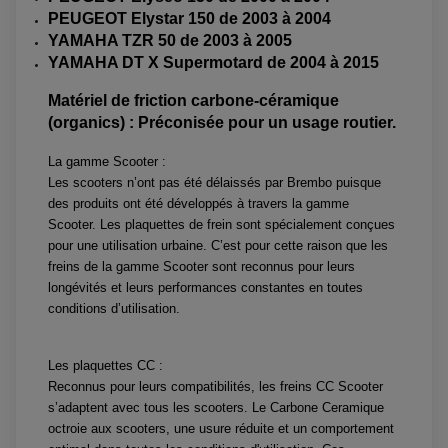
STATOR ET REDRESSEUR / REGULATEUR
PEUGEOT Elystar 150 de 2003 à 2004
VENTILATEUR DE RADIATEUR
YAMAHA TZR 50 de 2003 à 2005
YAMAHA DT X Supermotard de 2004 à 2015
EQUIPEMENT FREINAGE QUAD / SSV
PNEUMATIQUE
DISQUE DE FREIN QUAD / SSV
Matériel de friction carbone-céramique
KIT DURITE DE FREIN QUAD
MOUSSE
KIT REPARATION MAÎTRE CYLINDRE QUAD / SSV
CHAMBRE À AIR
(organics) : Préconisée pour un usage routier.
PLAQUETTES DE FREIN QUAD / SSV
La gamme Scooter :
EQUIPEMENT FREINAGE MOTO CROSS ET
HUILE ET PRODUIT D'ENTRETIEN QUAD
Les scooters n’ont pas été délaissés par Brembo puisque
FREINAGE
ENDURO
HUILE POUR QUAD
des produits ont été développés à travers la gamme
ACCESSOIRE + VISSERIE FREINAGE
ACCESSOIRES FREINAGE
PRODUIT D'ENTRETIEN QUAD
DISQUE DE FREIN
DISQUE DE FREIN AVANT
Scooter. Les plaquettes de frein sont spécialement conçues
PLAQUETTE DE FREIN
DISQUE DE FREIN ARRIÈRE
pour une utilisation urbaine. C’est pour cette raison que les
KIT DURITE DE FREIN
PLAQUETTE DE FREIN
JANTES / ACCESSOIRES QUAD ET SSV
KIT DURITE D'EMBRAYAGE MOTO
KIT RÉPARATION PÉDALE DE FREIN
freins de la gamme Scooter sont reconnus pour leurs
CHAÎNE A NEIGE QUAD-SSV
KIT RÉPARATION ÉTRIER DE FREIN
KIT RÉPARATION MAÎTRE CYLINDRE
longévités et leurs performances constantes en toutes
CHAÎNES A NEIGE
KIT RÉPARATION MAÎTRE CYLINDRE
KIT RÉPARATION ÉTRIER DE FREIN
PRODUIT ENTRETIEN
conditions d’utilisation.
CHAMBRE A AIR QUAD ET SSV
MAÎTRE CYLINDRE
FILTRE A AIR
CLOUS / CRAMPON VISSABLE
FILTRE A HUILE
ÉLARGISSEURES DE VOIES QUAD
ROULEMENT MOTO CROSS ET ENDURO
BOUGIE SCOOTER
JANTES QUAD ET SSV
HUILE ET PRODUIT D'ENTRETIEN
ROULEMENT DE ROUE AVANT
Les plaquettes CC :
PRODUIT D'ENTRETIEN
HUILE MOTEUR
ROULEMENT DE ROUE ARRIÈRE
FILTRE A AIR K&N
Reconnus pour leurs compatibilités, les freins CC Scooter
PRODUIT D'ENTRETIEN
ROULEMENT D'AMORTISSEUR
ROULEMENT BIELLETTES
s’adaptent avec tous les scooters. Le Carbone Ceramique
ROULEMENT COLONNE DE DIRECTION
HUILE ET LUBRIFIANTS SCOOTER
octroie aux scooters, une usure réduite et un comportement
PARTIE CYCLE
ROULEMENT BRAS OSCILLANT
HUILE SCOOTER