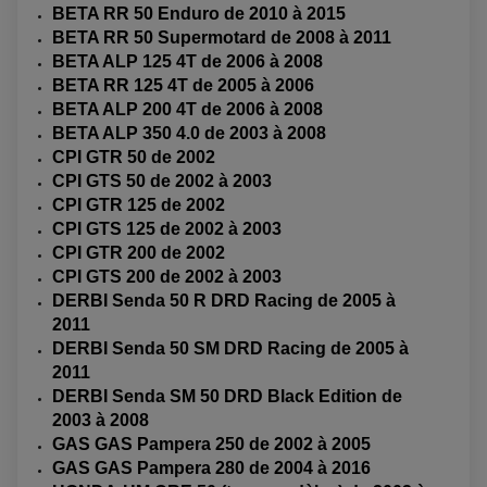
BETA RR 50 Enduro de 2010 à 2015
EMBRAYAGE OFF ROAD
ELECTRICITÉ
BETA RR 50 Supermotard de 2008 à 2011
ÉLECTRICITÉ
CLIGNOTANT TYPE ORIGINE
BETA ALP 125 4T de 2006 à 2008
ACCESSOIRES ELECTRIQUE
PIÈCE MOTEUR
BATTERIE SCOOTER
BATTERIE
CHARGEUR DE BATTERIE
BETA RR 125 4T de 2005 à 2006
POMPE À EAU BOYESEN
CHARGEUR BATTERIE
REDRESSEUR / RÉGULATEUR
KIT RÉPARATION CARBU
BETA ALP 200 4T de 2006 à 2008
CLIGNOTANT MOTO
ECLAIRAGE SCOOTER
KIT RÉPARATION POMPE A EAU
CLIGNOTANT TYPE ORIGINE
POMPE A ESSENCE
BETA ALP 350 4.0 de 2003 à 2008
PIPE D'ADMISSION
DÉMARREUR
RADIATEUR
CPI GTR 50 de 2002
ECLAIRAGE MOTO
DURITE RADIATEUR
FEUX ADDITIONNELS
FREINAGE
CPI GTS 50 de 2002 à 2003
KIT RECONDITIONNEMENT DEMARREUR
DISQUE DE FREIN AVANT
CPI GTR 125 de 2002
POMPE A ESSENCE
ACCESSOIRE + VISSERIE FREINAGE
REDRESSEUR / REGULATEUR
CPI GTS 125 de 2002 à 2003
DISQUE DE FREIN ARRIERE
STATOR
PLAQUETTE DE FREIN AVANT
CPI GTR 200 de 2002
PLAQUETTE DE FREIN ARRIERE
CPI GTS 200 de 2002 à 2003
MAÎTRE CYLINDRE
ENTRETIEN MOTO
DERBI Senda 50 R DRD Racing de 2005 à
ATELIER, PADDOCK, STAND
2011
ANTIPARASITE NGK
BOUGIE NGK
DERBI Senda 50 SM DRD Racing de 2005 à
FILTRE A AIR
2011
FILTRE A HUILE
FILTRE ET ACCESSOIRE ESSENCE
DERBI Senda SM 50 DRD Black Edition de
OUTILLAGE
2003 à 2008
PRODUIT D'ENTRETIEN
GAS GAS Pampera 250 de 2002 à 2005
GAS GAS Pampera 280 de 2004 à 2016