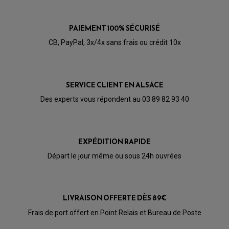
PAIEMENT 100% SÉCURISÉ
CB, PayPal, 3x/4x sans frais ou crédit 10x
SERVICE CLIENT EN ALSACE
Des experts vous répondent au 03 89 82 93 40
PARTIE CYCLE QUAD
AMORTISSEURS QUAD / SSV
EXPÉDITION RAPIDE
BIELLETTES DE DIRECTION
CÂBLE ACCÉLÉRATEUR / EMBRAYAGE / STARTER
Départ le jour même ou sous 24h ouvrées
COLONNE DE DIRECTION QUAD
KIT RECONDITIONNEMENT TRIANGLE
LEVIER DE FREIN ET D'EMBRAYAGE
ROTULE DE DIRECTION
ÉCHAPPEMENT CROSS ENDURO
ROTULE DE TRIANGLE
LIVRAISON OFFERTE DÈS 89€
SÉLECTEUR DE VITESSE
ACCESSOIRES ÉCHAPPEMENT
ÉCHAPPEMENT & SILENCIEUX AKRAPOVIC
Frais de port offert en Point Relais et Bureau de Poste
ÉCHAPPEMENT & SILENCIEUX FMF
PIÈCE MOTEUR
PIÈCES MOTEUR QUAD
ÉCHAPPEMENT & SILENCIEUX PRO CIRCUIT
BOUCHON D'HUILE