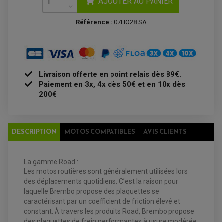
AJOUTER AU PANIER
POMPE A ESSENCE
PIPE D'ADMISSION
DÉMARREUR
RADIATEUR
ECLAIRAGE MOTO
DURITE RADIATEUR
FEUX ADDITIONNELS
Référence :
07HO28.SA
FREINAGE
KIT RECONDITIONNEMENT DEMARREUR
DISQUE DE FREIN AVANT
POMPE A ESSENCE
ACCESSOIRE + VISSERIE FREINAGE
REDRESSEUR / REGULATEUR
DISQUE DE FREIN ARRIERE
STATOR
PLAQUETTE DE FREIN AVANT
PLAQUETTE DE FREIN ARRIERE
MAÎTRE CYLINDRE
Livraison offerte en point relais dès 89€.
ENTRETIEN MOTO
Paiement en 3x, 4x dès 50€ et en 10x dès
ATELIER, PADDOCK, STAND
ANTIPARASITE NGK
200€
BOUGIE NGK
FILTRE A AIR
FILTRE A HUILE
FILTRE ET ACCESSOIRE ESSENCE
OUTILLAGE
DESCRIPTION
MOTOS COMPATIBLES
AVIS CLIENTS
PRODUIT D'ENTRETIEN
La gamme Road :
Les motos routières sont généralement utilisées lors
des déplacements quotidiens. C’est la raison pour
laquelle Brembo propose des plaquettes se
caractérisant par un coefficient de friction élevé et
constant. À travers les produits Road, Brembo propose
des plaquettes de frein performantes à usure modérée