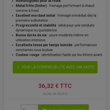
POIGNÉE QUAD
Homologuées pour la route
PROTÈGE-MAINS
Métal fritté (Sinter)
: freinage performant à chaud
PONTETS / REHAUSSES DE GUIDON
comme à froid
REPOSE PIED QUAD
Excellent mordant initial
: freinage immédiat dès la
première sollicitation
BAGAGERIE / TREUIL / ATTELAGE
Progressivité et stabilité
: idéal pour une conduite
ÉQUIPEMENT ÉLECTRIQUE
COFFRE / TOP CASE QUAD
dynamique ou quotidienne
ACCESSOIRES ÉLECTRIQUE ENDURO
TREUIL ET ATTELAGE QUAD-SSV
PLAQUE PHARE
Bonne durée de vie
: usure modérée même en
BAGAGERIE
COMPTEUR D'HEURE
utilisation intensive
BAGAGERIE SOUPLE
DÉMARREUR
ÉCHAPPEMENT QUAD
ACCESSOIRE GPS, SMARTPHONE
Excellente tenue par temps humide
: performances
CONDENSATEUR
ÉCHAPPEMENT QUAD
SELLE CONFORT
BOBINE D'ALLUMAGE
constantes sous la pluie
SUPPORT TOP CASE
COUPE-CONTACT
Couleur rouge
: identification facile sur les étriers avant
SUPPORT VALISE LATERAL
ENTRETIEN QUAD / SSV
TOP CASE ET VALISES
BATTERIE
TRANSMISSION
VOIR LA COMPATIBILITÉ AVEC MA MOTO
BOUGIE QUAD
KIT CHAÎNE
ÉCHAPPEMENT MOTO
ÉCHAPEMENT SCOOTER
FILTRE A AIR BMC QUAD
GUIDE CHAÎNE
FILTRE A AIR QUAD
SILENCIEUX / ÉCHAPPEMENT MOTO
ÉCHAPPEMENT SCOOTER
PATIN DE BRAS OSCILLANT
FILTRE A HUILE QUAD
ACCESSOIRE ÉCHAPPEMENT
ROULETTE DE CHAÎNE
EMBRAYAGE OFF ROAD
36,32 € TTC
ELECTRICITÉ
ÉLECTRICITÉ
CLIGNOTANT TYPE ORIGINE
au lieu de
45,40 €
ACCESSOIRES ELECTRIQUE
PIÈCE MOTEUR
BATTERIE SCOOTER
BATTERIE
CHARGEUR DE BATTERIE
POMPE À EAU BOYESEN
CHARGEUR BATTERIE
REDRESSEUR / RÉGULATEUR
KIT RÉPARATION CARBU
CLIGNOTANT MOTO
ECLAIRAGE SCOOTER
KIT RÉPARATION POMPE A EAU
CLIGNOTANT TYPE ORIGINE