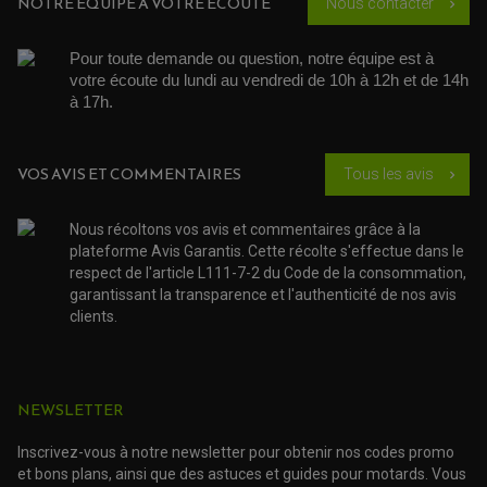
NOTRE ÉQUIPE À VOTRE ÉCOUTE
Nous contacter
chevron_right
Honda
FOURCHE ET AMORTISSEUR
ACCESSOIRE SCOOTER APRILIA
PROTECTION MOTO
Hornet 900
ACCESSOIRE SCOOTER BMW
COUVRE CARTER ET SLIDER
ACCESSOIRE SCOOTER GILERA
PATINS DE PROTECTION TOP BLOCK
Pour toute demande ou question, notre équipe est à 
Plaquettes
PATIN DE RECHANGE TOP BLOCK
votre écoute du lundi au vendredi de 10h à 12h et de 14h 
ACCESSOIRE SCOOTER HONDA
PROTECTION RADIATEUR
de frein
à 17h. 
ACCESSOIRE SCOOTER KYMCO
PROTECTION FOURCHE ET BRAS OSCILLANT
HONDA
moto
PROTECTION SILENCIEUX
ACCESSOIRE SCOOTER MBK
Honda VTR
PROTECTION LEVIER
ACCESSOIRE SCOOTER PEUGEOT
TAMPONS ALLOY ULTIMA
1000
VOS AVIS ET COMMENTAIRES
ACCESSOIRE SCOOTER PIAGGIO
Tous les avis
chevron_right
ACCESSOIRE SCOOTER SUZUKI
ROULEMENT MOTO
VTR 1000
de 1997 à
ACCESSOIRE SCOOTER VESPA
HONDA
ROULEMENT DE ROUE
Nous récoltons vos avis et commentaires grâce à la
Firestorm
1998
ACCESSOIRE SCOOTER YAMAHA
ROULEMENT DE DIRECTION
plateforme Avis Garantis. Cette récolte s'effectue dans le
respect de l'article L111-7-2 du Code de la consommation,
VTR 1000
de 1999 à
HONDA
TRANSMISSION
garantissant la transparence et l'authenticité de nos avis
Firestorm
2000
clients.
AMORTISSEUR DE COUPLE
EMBRAYAGE MOTO
VTR 1000
de 2001 à
KIT CHAÎNE MOTO
HONDA
Firestorm
2002
NEWSLETTER
VTR 1000
HONDA
de 2003
Firestorm
Inscrivez-vous à notre newsletter pour obtenir nos codes promo
et bons plans, ainsi que des astuces et guides pour motards. Vous