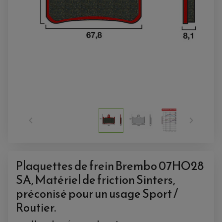


Plaquettes de frein Brembo 07HO28
SA, Matériel de friction Sinters,
ACCESSOIRES QUAD
ACCESSOIRES ANODISES POUR QUAD
préconisé pour un usage Sport /
BOUCHON DE RÉSERVOIR QUAD
GUIDON QUAD
Routier.
KIT DÉCO QUAD / SSV
KIT POIGNÉE DE GAZ QUAD