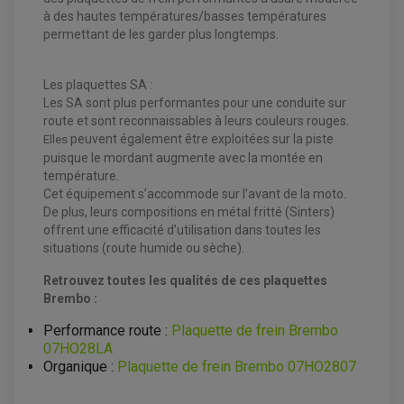
à des hautes températures/basses températures
permettant de les garder plus longtemps.
Les plaquettes SA :
Les SA sont plus performantes pour une conduite sur
EQUIPEMENT ELECTRIQUE QUAD / SSV
route et sont reconnaissables à leurs couleurs rouges.
peuvent également être exploitées sur la piste
ACCESSOIRES ELECTRIQUE QUAD / SSV
Elles
BOITIER CDI QUAD ET SSV
puisque le mordant augmente avec la montée en
CHARGEUR DE BATTERIE QUAD / SSV
température.
COMPTEUR QUAD / SSV
CONTACTEUR A CLÉ QUAD
Cet équipement s’accommode sur l’avant de la moto.
DÉMARREUR
De plus, leurs compositions en métal fritté (Sinters)
ECLAIRAGE LED / HALOGÈNE
offrent une efficacité d’utilisation dans toutes les
STATOR ET REDRESSEUR / REGULATEUR
VENTILATEUR DE RADIATEUR
situations (route humide ou sèche).
Retrouvez toutes les qualités de ces plaquettes
EQUIPEMENT FREINAGE QUAD / SSV
Brembo :
PNEUMATIQUE
DISQUE DE FREIN QUAD / SSV
KIT DURITE DE FREIN QUAD
MOUSSE
Performance route :
Plaquette de frein Brembo
KIT REPARATION MAÎTRE CYLINDRE QUAD / SSV
CHAMBRE À AIR
07HO28LA
PLAQUETTES DE FREIN QUAD / SSV
Organique :
Plaquette de frein Brembo 07HO2807
EQUIPEMENT FREINAGE MOTO CROSS ET
HUILE ET PRODUIT D'ENTRETIEN QUAD
FREINAGE
ENDURO