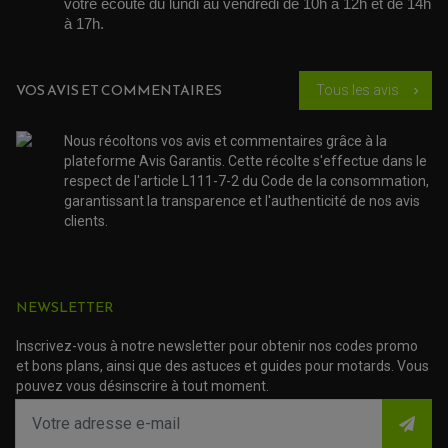
OUTILLAGE ET ACCESSOIRES ATELIER
votre écoute du lundi au vendredi de 10h à 12h et de 14h 
DEMI COCOTTE
à 17h. 
QUAD
PNEUMATIQUE
ACCESSOIRE ATELIER QUAD
SUSPENSION
CHAMBRE A AIR
OUTILLAGE QUAD
NOS MARQUES
JOINT SPY
VOS AVIS ET COMMENTAIRES
Tous les avis
chevron_right
FOURCHE ET AMORTISSEUR
ACCESSOIRE SCOOTER APRILIA
PROTECTION MOTO
ACCESSOIRE SCOOTER BMW
COUVRE CARTER ET SLIDER
ACCESSOIRE SCOOTER GILERA
PATINS DE PROTECTION TOP BLOCK
Nous récoltons vos avis et commentaires grâce à la
PATIN DE RECHANGE TOP BLOCK
plateforme Avis Garantis. Cette récolte s'effectue dans le
ACCESSOIRE SCOOTER HONDA
PROTECTION RADIATEUR
respect de l'article L111-7-2 du Code de la consommation,
ACCESSOIRE SCOOTER KYMCO
PROTECTION FOURCHE ET BRAS OSCILLANT
PROTECTION SILENCIEUX
garantissant la transparence et l'authenticité de nos avis
ACCESSOIRE SCOOTER MBK
PROTECTION LEVIER
clients.
ACCESSOIRE SCOOTER PEUGEOT
TAMPONS ALLOY ULTIMA
ACCESSOIRE SCOOTER PIAGGIO
ACCESSOIRE SCOOTER SUZUKI
ROULEMENT MOTO
ACCESSOIRE SCOOTER VESPA
ROULEMENT DE ROUE
NEWSLETTER
ACCESSOIRE SCOOTER YAMAHA
ROULEMENT DE DIRECTION
Inscrivez-vous à notre newsletter pour obtenir nos codes promo
TRANSMISSION
et bons plans, ainsi que des astuces et guides pour motards. Vous
AMORTISSEUR DE COUPLE
pouvez vous désinscrire à tout moment.
EMBRAYAGE MOTO
KIT CHAÎNE MOTO