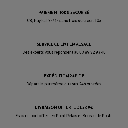
ARAIGNÉE / SUPPORT CARÉNAGE
PRODUIT D'ENTRETIEN SCOOTER
BULLE / PARE-BRISE
CÂBLE ACCÉLÉRATEUR
PAIEMENT 100% SÉCURISÉ
CABLE D'EMBRAYAGE
PARTIE CYCLE
Marque
Modèle
Année
KIT RABAISSEMENT MOTO
CB, PayPal, 3x/4x sans frais ou crédit 10x
BULLE / PARE-BRISE
KIT STREET BIKE
LEVIER DE FREIN
LEVIER DE FREIN
Plaquette de
RÉTROVISEUR TYPE ORIGINE
LEVIER D'EMBRAYAGE
Plaquettes de Frein Moto
frein moto
OPTIQUE TYPE ORIGINE
PÉDALE DE FREIN
Brembo
PIÈCE MOTEUR
SERVICE CLIENT EN ALSACE
REPOSE PIED TYPE ORIGINE
RETROVISEUR MOTO TYPE ORIGINE
GALET DE VARIATEUR
SÉLECTEUR DE VITESSE
Des experts vous répondent au 03 89 82 93 40
Plaquettes
COURROIE
VARIATEUR SCOOTER
de frein
POMPE A ESSENCE
YAMAHA
moto
Yamaha XJR
EXPÉDITION RAPIDE
1200
Départ le jour même ou sous 24h ouvrées
YAMAHA
XJR 1200
de 1995
YAMAHA
XJR 1200
de 1996
LIVRAISON OFFERTE DÈS 89€
de 1997 à
Frais de port offert en Point Relais et Bureau de Poste
YAMAHA
XJR 1200
1998