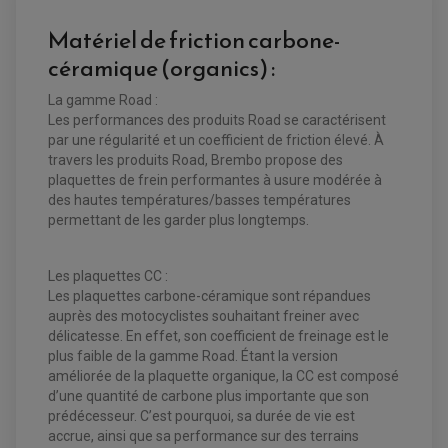
ATELIER, PADDOCK, STAND
Matériel de friction carbone-
ANTIPARASITE NGK
BOUGIE NGK
céramique (organics) :
FILTRE A AIR
FILTRE A HUILE
FILTRE ET ACCESSOIRE ESSENCE
La gamme Road :
OUTILLAGE
Les performances des produits Road se caractérisent
PRODUIT D'ENTRETIEN
par une régularité et un coefficient de friction élevé. À
travers les produits Road, Brembo propose des
plaquettes de frein performantes à usure modérée à
des hautes températures/basses températures
permettant de les garder plus longtemps.
Les plaquettes CC :
Les plaquettes carbone-céramique sont répandues
auprès des motocyclistes souhaitant freiner avec
EQUIPEMENT ELECTRIQUE QUAD / SSV
délicatesse. En effet, son coefficient de freinage est le
ACCESSOIRES ELECTRIQUE QUAD / SSV
plus faible de la gamme Road. Étant la version
BOITIER CDI QUAD ET SSV
CHARGEUR DE BATTERIE QUAD / SSV
améliorée de la plaquette organique, la CC est composé
COMPTEUR QUAD / SSV
d’une quantité de carbone plus importante que son
CONTACTEUR A CLÉ QUAD
prédécesseur. C’est pourquoi, sa durée de vie est
DÉMARREUR
ECLAIRAGE LED / HALOGÈNE
accrue, ainsi que sa performance sur des terrains
STATOR ET REDRESSEUR / REGULATEUR