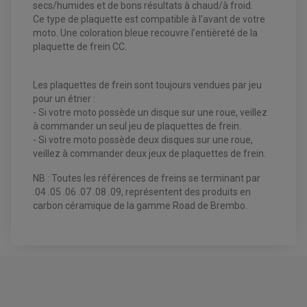
secs/humides et de bons résultats à chaud/à froid.
VENTILATEUR DE RADIATEUR
Ce type de plaquette est compatible à l’avant de votre
moto. Une coloration bleue recouvre l’entièreté de la
EQUIPEMENT FREINAGE QUAD / SSV
plaquette de frein CC.
PNEUMATIQUE
DISQUE DE FREIN QUAD / SSV
KIT DURITE DE FREIN QUAD
MOUSSE
KIT REPARATION MAÎTRE CYLINDRE QUAD / SSV
CHAMBRE À AIR
Les plaquettes de frein sont toujours vendues par jeu
PLAQUETTES DE FREIN QUAD / SSV
pour un étrier :
EQUIPEMENT FREINAGE MOTO CROSS ET
- Si votre moto possède un disque sur une roue, veillez
HUILE ET PRODUIT D'ENTRETIEN QUAD
FREINAGE
ENDURO
à commander un seul jeu de plaquettes de frein.
HUILE POUR QUAD
ACCESSOIRE + VISSERIE FREINAGE
ACCESSOIRES FREINAGE
- Si votre moto possède deux disques sur une roue,
PRODUIT D'ENTRETIEN QUAD
DISQUE DE FREIN
DISQUE DE FREIN AVANT
veillez à commander deux jeux de plaquettes de frein.
PLAQUETTE DE FREIN
DISQUE DE FREIN ARRIÈRE
KIT DURITE DE FREIN
PLAQUETTE DE FREIN
JANTES / ACCESSOIRES QUAD ET SSV
KIT DURITE D'EMBRAYAGE MOTO
NB : Toutes les références de freins se terminant par
KIT RÉPARATION PÉDALE DE FREIN
KIT RÉPARATION ÉTRIER DE FREIN
CHAÎNE A NEIGE QUAD-SSV
KIT RÉPARATION MAÎTRE CYLINDRE
.04 .05 .06 .07 .08 .09, représentent des produits en
KIT RÉPARATION MAÎTRE CYLINDRE
CHAÎNES A NEIGE
KIT RÉPARATION ÉTRIER DE FREIN
PRODUIT ENTRETIEN
carbon céramique de la gamme Road de Brembo.
MAÎTRE CYLINDRE
CHAMBRE A AIR QUAD ET SSV
FILTRE A AIR
CLOUS / CRAMPON VISSABLE
FILTRE A HUILE
ÉLARGISSEURES DE VOIES QUAD
ROULEMENT MOTO CROSS ET ENDURO
BOUGIE SCOOTER
HUILE ET PRODUIT D'ENTRETIEN
JANTES QUAD ET SSV
ROULEMENT DE ROUE AVANT
PRODUIT D'ENTRETIEN
HUILE MOTEUR
ROULEMENT DE ROUE ARRIÈRE
FILTRE A AIR K&N
PLAQUETTE DE FREIN AVANT
PRODUIT D'ENTRETIEN
ROULEMENT D'AMORTISSEUR
ROULEMENT BIELLETTES
BREMBO 07YA3507 - ORGANIQUE
ROULEMENT COLONNE DE DIRECTION
HUILE ET LUBRIFIANTS SCOOTER
PARTIE CYCLE
ROUTE POUR :
ROULEMENT BRAS OSCILLANT
HUILE SCOOTER