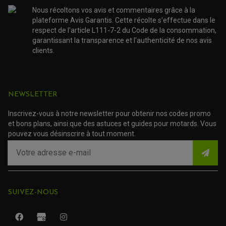
ACCESSOIRE SCOOTER PEUGEOT
750 SMV
TAMPONS ALLOY ULTIMA
Nous récoltons vos avis et commentaires grâce à la
ACCESSOIRE SCOOTER PIAGGIO
plateforme Avis Garantis. Cette récolte s'effectue dans le
ACCESSOIRE SCOOTER SUZUKI
Plaquettes
ROULEMENT MOTO
respect de l'article L111-7-2 du Code de la consommation,
ACCESSOIRE SCOOTER VESPA
de frein
ROULEMENT DE ROUE
garantissant la transparence et l'authenticité de nos avis
ACCESSOIRE SCOOTER YAMAHA
ROULEMENT DE DIRECTION
APRILIA
moto Aprilia
clients.
Dorsoduro
900
TRANSMISSION
AMORTISSEUR DE COUPLE
EMBRAYAGE MOTO
Plaquettes
NEWSLETTER
KIT CHAÎNE MOTO
de frein
APRILIA
moto Aprilia
Inscrivez-vous à notre newsletter pour obtenir nos codes promo
Mana 850
et bons plans, ainsi que des astuces et guides pour motards. Vous
pouvez vous désinscrire à tout moment.
Plaquettes
de frein
APRILIA
moto Aprilia
Shiver 750
SUIVEZ-NOUS
Plaquettes
de frein
APRILIA
moto Aprilia
Shiver 900