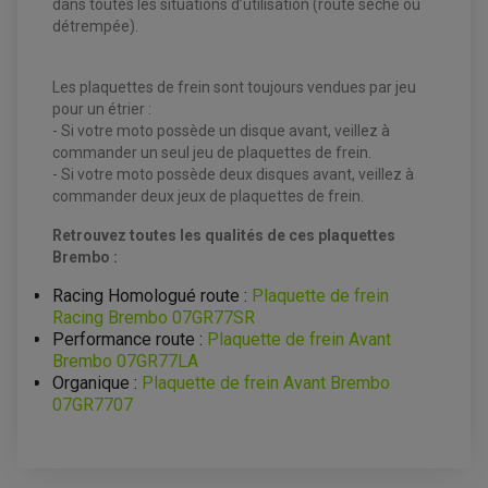
dans toutes les situations d’utilisation (route sèche ou
détrempée).
EQUIPEMENT ELECTRIQUE QUAD / SSV
ACCESSOIRES ELECTRIQUE QUAD / SSV
BOITIER CDI QUAD ET SSV
Les plaquettes de frein sont toujours vendues par jeu
CHARGEUR DE BATTERIE QUAD / SSV
pour un étrier :
COMPTEUR QUAD / SSV
CONTACTEUR A CLÉ QUAD
- Si votre moto possède un disque avant, veillez à
DÉMARREUR
commander un seul jeu de plaquettes de frein.
ECLAIRAGE LED / HALOGÈNE
- Si votre moto possède deux disques avant, veillez à
STATOR ET REDRESSEUR / REGULATEUR
VENTILATEUR DE RADIATEUR
commander deux jeux de plaquettes de frein.
Retrouvez toutes les qualités de ces plaquettes
EQUIPEMENT FREINAGE QUAD / SSV
Brembo :
PNEUMATIQUE
DISQUE DE FREIN QUAD / SSV
KIT DURITE DE FREIN QUAD
MOUSSE
Racing Homologué route :
Plaquette de frein
KIT REPARATION MAÎTRE CYLINDRE QUAD / SSV
CHAMBRE À AIR
PLAQUETTES DE FREIN QUAD / SSV
Racing Brembo 07GR77SR
Performance route :
Plaquette de frein Avant
EQUIPEMENT FREINAGE MOTO CROSS ET
Brembo 07GR77LA
HUILE ET PRODUIT D'ENTRETIEN QUAD
FREINAGE
ENDURO
Organique :
Plaquette de frein Avant Brembo
HUILE POUR QUAD
ACCESSOIRE + VISSERIE FREINAGE
ACCESSOIRES FREINAGE
07GR7707
PRODUIT D'ENTRETIEN QUAD
DISQUE DE FREIN
DISQUE DE FREIN AVANT
PLAQUETTE DE FREIN
DISQUE DE FREIN ARRIÈRE
KIT DURITE DE FREIN
PLAQUETTE DE FREIN
JANTES / ACCESSOIRES QUAD ET SSV
KIT DURITE D'EMBRAYAGE MOTO
KIT RÉPARATION PÉDALE DE FREIN
KIT RÉPARATION ÉTRIER DE FREIN
CHAÎNE A NEIGE QUAD-SSV
KIT RÉPARATION MAÎTRE CYLINDRE