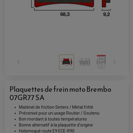


Plaquettes de frein moto Brembo
ACCESSOIRES QUAD
ACCESSOIRES ANODISES POUR QUAD
07GR77 SA
BOUCHON DE RÉSERVOIR QUAD
GUIDON QUAD
Matériel de friction Sinters / Métal fritté
KIT DÉCO QUAD / SSV
KIT POIGNÉE DE GAZ QUAD
Préconisé pour un usage Routier / Soutenu
POIGNÉE QUAD
Bon mordant à toutes températures
PROTÈGE-MAINS
Bonne alternatif à la plaquette d'origine
PONTETS / REHAUSSES DE GUIDON
REPOSE PIED QUAD
Holomogué route E9 ECE-R90