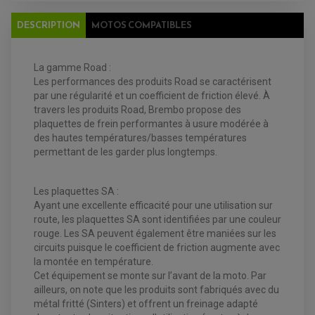
KIT RECONDITIONNEMENT DEMARREUR
DISQUE DE FREIN AVANT
POMPE A ESSENCE
ACCESSOIRE + VISSERIE FREINAGE
REDRESSEUR / REGULATEUR
DESCRIPTION
MOTOS COMPATIBLES
DISQUE DE FREIN ARRIERE
STATOR
PLAQUETTE DE FREIN AVANT
PLAQUETTE DE FREIN ARRIERE
MAÎTRE CYLINDRE
ENTRETIEN MOTO
La gamme Road :
ATELIER, PADDOCK, STAND
Les performances des produits Road se caractérisent
ANTIPARASITE NGK
par une régularité et un coefficient de friction élevé. À
BOUGIE NGK
travers les produits Road, Brembo propose des
FILTRE A AIR
FILTRE A HUILE
plaquettes de frein performantes à usure modérée à
FILTRE ET ACCESSOIRE ESSENCE
des hautes températures/basses températures
OUTILLAGE
permettant de les garder plus longtemps.
PRODUIT D'ENTRETIEN
Les plaquettes SA :
Ayant une excellente efficacité pour une utilisation sur
route, les plaquettes SA sont identifiées par une couleur
rouge. Les SA peuvent également être maniées sur les
circuits puisque le coefficient de friction augmente avec
la montée en température.
Cet équipement se monte sur l’avant de la moto. Par
ailleurs, on note que les produits sont fabriqués avec du
métal fritté (Sinters) et offrent un freinage adapté