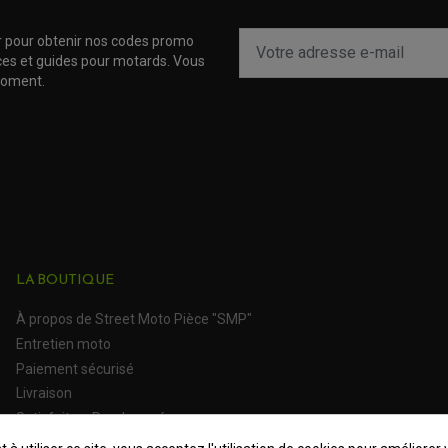
900 Supersport S
r pour obtenir nos codes promo
916 Strada Biposto Se
uces et guides pour motards. Vous
moment.
MONSTER 600
MONSTER 600
MONSTER 600
MONSTER 600
LA BOUTIQUE
Plaquettes de frein moto Ducati 916
Senna
(74 avis)
À propos de Street Moto Pièce "SMP"
Plaquettes de frein moto Ducati
Entretien moto
Paiement sécurisé
Plaquettes de frein moto Ducati
Livraison
Satisfait ou Remboursé
Plaquettes de frein moto Ducati