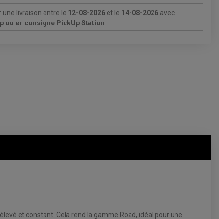
 une livraison
entre le
12-08-2026
et le
14-08-2026
avec
Up ou en consigne PickUp Station
élevé et constant. Cela rend la gamme Road, idéal pour une