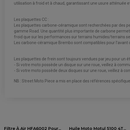
utilisation à froid et à chaud, garantissant une usure atténuée 
Les plaquettes CC :
Les plaquettes carbone-céramique sont recherchées par des pers
gamme Road. Une quantité plus importante de carbone permet d’a
froid que sur les performances sur terrains humides/terrains se
Les carbone-céramique Brembo sont compatibles pour l’avant de
Les plaquettes de frein sont toujours vendues par jeu pour un étr
- Si votre moto possède un disque sur une roue, veillez à comma
- Si votre moto possède deux disques sur une roue, veillez à c
NB : Street Moto Piece a mis en place des références spécifique
PLAQUETTE DE FREIN AVANT BREMBO
Marque
Filtre À Air HFA6002 Pour...
Huile Moto Motul 5100 4T...