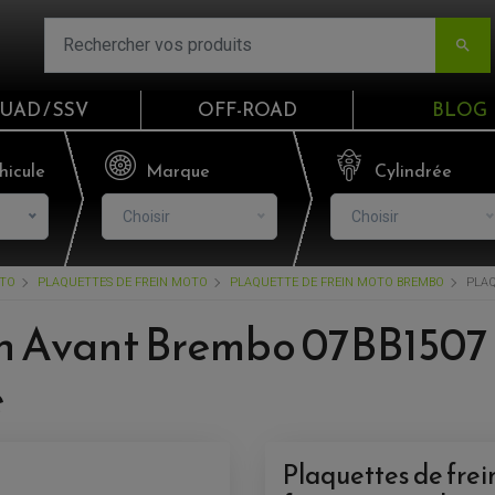

UAD / SSV
OFF-ROAD
BLOG
Email
hicule
Marque
Cylindrée
Choisir
Choisir
Mot de passe
OTO
PLAQUETTES DE FREIN MOTO
PLAQUETTE DE FREIN MOTO BREMBO
PLAQ
Mot de p
in Avant Brembo 07BB1507 
CO
e
S'I
Plaquettes de fre