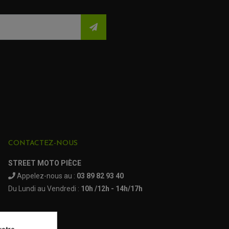
de 1994 à 1997
nna
de 1994 à 1998
de 1994
de 1995 à 1997
de 1998
de 1999
CONTACTEZ-NOUS
 Strada Biposto
(382 avis)
(26 a
STREET MOTO PIÈCE
 Biposto 748
Appelez-nous au :
03 89 82 93 40
Du Lundi au Vendredi :
10h /12h - 14h/17h
 Monster 600
 Monster 750