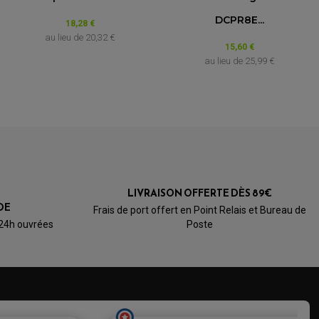
DCPR8E...
Basé sur 5 avis
de 1995 à 1996
18,28 €
au lieu de
20,32 €
15,60 €
lia RS 250
au lieu de
25,99 €
)
de 1994
 à 1998
999
de 1995 à 1998
LIVRAISON OFFERTE DÈS 89€
DE
Frais de port offert en Point Relais et Bureau de
de 1995 à 1996
 24h ouvrées
Poste
de 1997 à 1998
o
de 1996
997