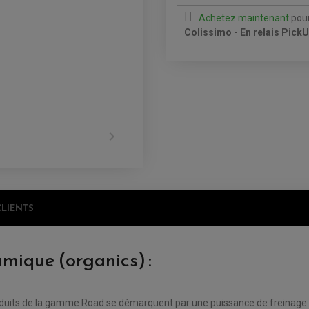
Achetez maintenant
pour
Colissimo - En relais Pick

CLIENTS
amique (organics) :
produits de la gamme Road se démarquent par une puissance de freinage 