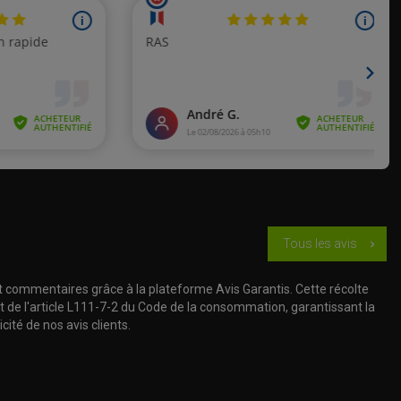
de 1998
de 1999
de 1991 à 1998
sques)
de 1991 à 1997
de 1993
de 1994 à 1995
Tous les avis
chevron_right
de 1996 à 1997
t commentaires grâce à la plateforme Avis Garantis. Cette récolte
de 1998
t de l'article L111-7-2 du Code de la consommation, garantissant la
cité de nos avis clients.
de 1999
de 1991 à 1993