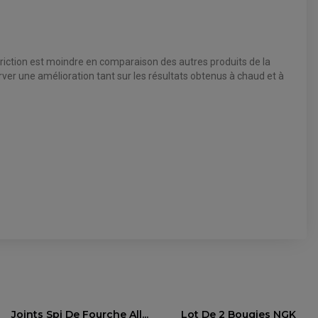
riction est moindre en comparaison des autres produits de la
er une amélioration tant sur les résultats obtenus à chaud et à
4.8
/5
Année
Joints Spi De Fourche All...
Lot De 2 Bougies NGK