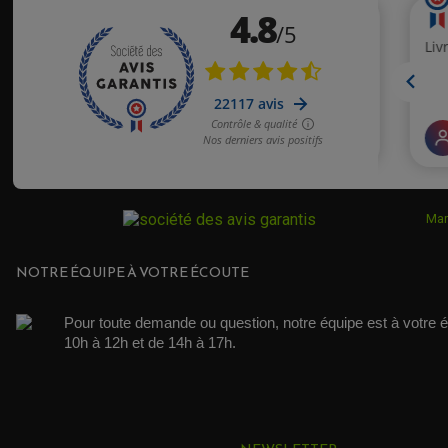
DUCATI
Acheteur Vérifié
Publié le 17/10/2016 à 18:56
(Date de commande : 03/10/2016)
DUCATI
corespond au model
DUCATI
DUCATI
DUCATI
Mar
DUCATI
NOTRE ÉQUIPE À VOTRE ÉCOUTE
DUCATI
Pour toute demande ou question, notre équipe est à votre é
DUCATI
10h à 12h et de 14h à 17h. 
DUCATI
DUCATI