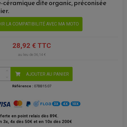
e-céramique dite organic, préconisée
ier.
VOIR LE PANIER
IR LA COMPATIBILITÉ AVEC MA MOTO
28,92 € TTC
au lieu de
36,14 €
AJOUTER AU PANIER
Référence :
07BB15.07
fferte en point relais dès 89€.
n 3x, 4x dès 50€ et en 10x dès 200€