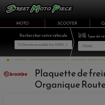
MOTO
SCOOTER
Q
Rechercher votre véhicule
Type de vé
Choisir
home
ACCUEIL
ACCESSOIRES & PIÈCES MOTO
EQUIPEMENT FREINAGE M
Plaquette de fre
Organique Rout