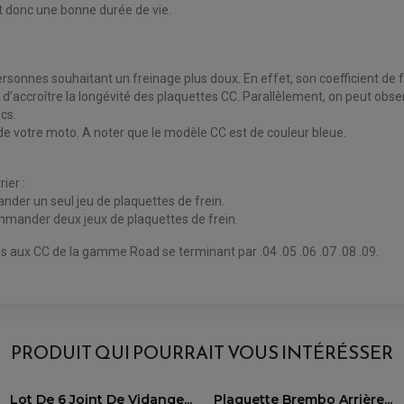
et donc une bonne durée de vie.
onnes souhaitant un freinage plus doux. En effet, son coefficient de f
ccroître la longévité des plaquettes CC. Parallèlement, on peut observ
cs.
 votre moto. A noter que le modèle CC est de couleur bleue.
ier :
nder un seul jeu de plaquettes de frein.
ommander deux jeux de plaquettes de frein.
s aux CC de la gamme Road se terminant par .04 .05 .06 .07 .08 .09.
AVIS À PROPOS DU PRODUIT
 07BB1507 - ORGANIQUE ROUTE POUR :
PRODUIT QUI POURRAIT VOUS INTÉRÉSSER
4
Modèle
Lot De 6 Joint De Vidange...
Plaquette Brembo Arrière...