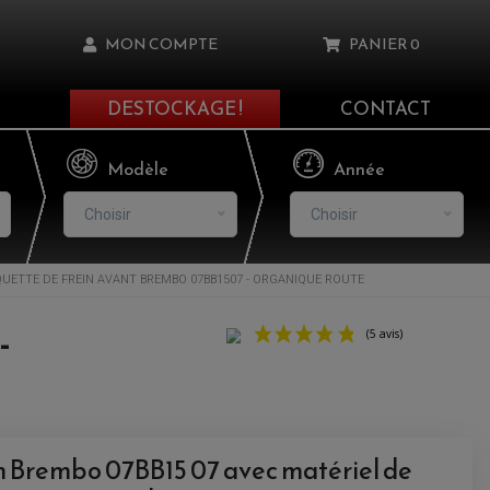
MON COMPTE
PANIER
0
DESTOCKAGE !
CONTACT
Il n'y a aucun produit dans votre panier
Modèle
Année
Choisir
Choisir
UETTE DE FREIN AVANT BREMBO 07BB1507 - ORGANIQUE ROUTE
asse oublié ?
-
NNEXION
NSCRIRE
in Brembo 07BB15 07 avec matériel de