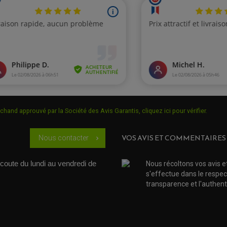
750 Monster ie
750 Monster ie
750 Supersport
750 Supersport (Double di
900 Monster
chand approuvé par la Société des Avis Garantis,
cliquez ici pour vérifier
.
900 Monster
VOS AVIS ET COMMENTAIRES
Nous contacter
chevron_right
900 Monster
coute du lundi au vendredi de 
Nous récoltons vos avis e
900 Monster
s'effectue dans le respec
transparence et l'authenti
900 Monster
900 Supersport S