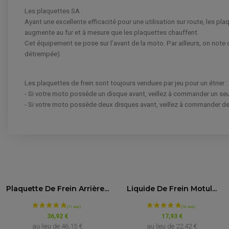
Les plaquettes SA :
Ayant une excellente efficacité pour une utilisation sur route, les pl
augmente au fur et à mesure que les plaquettes chauffent.
Cet équipement se pose sur l’avant de la moto. Par ailleurs, on note q
détrempée).
Les plaquettes de frein sont toujours vendues par jeu pour un étrier :
- Si votre moto possède un disque avant, veillez à commander un seul
- Si votre moto possède deux disques avant, veillez à commander deu
PLAQUETTE DE FREIN AVANT BREMBO
Marque
Plaquette De Frein Arrière...
Liquide De Frein Motul...
VOIR L'ATTESTATION
APRILIA
Avis soumis à un contrôle
36,92 €
17,93 €
au lieu de
46,15 €
au lieu de
22,42 €