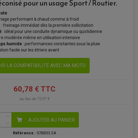
réconisé pour un usage Sport / Routier.
VOIR LE PANIER
oute
einage performant à chaud comme à froid
l
: freinage immédiat dès la première sollicitation
é
: idéal pour une conduite dynamique ou quotidienne
re modérée même en utilisation intensive
emps humide
: performances constantes sous la pluie
ation facile sur les étriers avant
IR LA COMPATIBILITÉ AVEC MA MOTO
60,78 € TTC
au lieu de
75,97 €
AJOUTER AU PANIER
Référence :
07BB33.SA