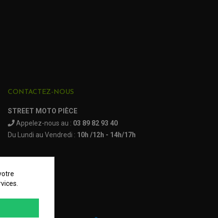
N)
de 2004
N)
de 2006 à 2007
 2005
N)
de 2004 à 2011
(7 avis)
de 2011 à 2012
CONTACTEZ-NOUS
)
de 2003
STREET MOTO PIÈCE
Appelez-nous au :
03 89 82 93 40
)
de 2004 à 2006
Du Lundi au Vendredi :
10h /12h - 14h/17h
ntury Racer 899
li TNT 1130
votre
vices.
 Tornado 900
de 2001 à 2002