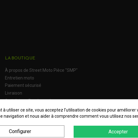
1130 TNT Sport Evo (T
1130 TNT Sport Evo (T
1130 TNT Sport Evo (TN)
1130 TNT Titanium (T
(16 avis)
899 Century Racer
LA BOUTIQUE
900 Tornado TRE (TB
À propos de Street Moto Pièce "SMP"
Entretien moto
900 Tornado TRE (TB
Paiement sécurisé
Livraison
Plaquettes de frein moto Benelli Ce
Satisfait ou Remboursé
Plaquettes de frein moto Benel
 à utiliser ce site, vous acceptez l'utilisation de cookies pour améliorer 
e navigation et nous aider à comprendre comment vous utilisez nos ser
Plaquettes de frein moto Benelli
Configurer
Accepter
748 R