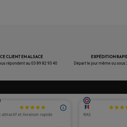
1000 RSV
1000 RSV (RP)
1000 RSV (RP)
1000 RSV Factory Racing
aitement à la description.
1000 RSV Factory Racing
ICE CLIENT EN ALSACE
EXPÉDITION RAPI
1000 RSV R (RP)
ous répondent au 03 89 82 93 40
Départ le jour même ou sous
ute.
1000 RSV R (RP, RR)
1000 RSV R (RP, RR)
1000 RSV R (RP, RR)
1000 RSV R Nera (RR
1000 Tuono