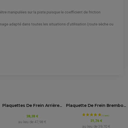
tre manipulées sur la piste puisque le coefficient de friction
einage adapté dans toutes les situations d’utilisation (route sèche ou
 :
4.6
/5
Année
Plaquettes De Frein Arrière...
Plaquette De Frein Brembo...
Basé sur 10 avis
de 2003
38,38 €
31,76 €
au lieu de
47,98 €
au lieu de
39,70 €