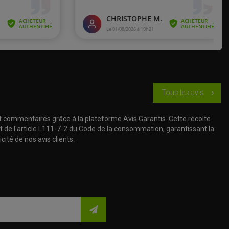
de 2006 à 2010
de 2011
y
de 2006 à 2010
ia RSV 1000
Tous les avis
chevron_right
SV 1000 Factory
t commentaires grâce à la plateforme Avis Garantis. Cette récolte
t de l'article L111-7-2 du Code de la consommation, garantissant la
cité de nos avis clients.
a RSV 1000 R
a Tuono 1000
TN)
de 2005 à 2007
iculièrement content, très bon mordant et bon feeling sur le mouillé
(TN)
de 2011 à 2012