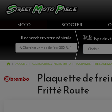
MOTO
SCOOTER
Q
Rechercher votre véhicule
Type de vé
Choisir
home
ACCUEIL
ACCESSOIRES & PIÈCES MOTO
EQUIPEMENT FREINAGE M
Plaquette de fre
Fritté Route