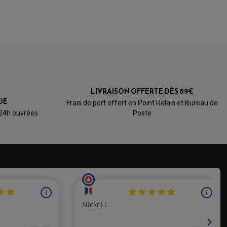
de 2008
de 2001
de 2002
 (RR)
de 2004 à 2006
 (RR)
de 2007 à 2010
LIVRAISON OFFERTE DÈS 89€
DE
Frais de port offert en Point Relais et Bureau de
de 2001 à 2002
 24h ouvrées
Poste
de 2003
de 2004
de 2005
)
de 2006 à 2010
de 2003