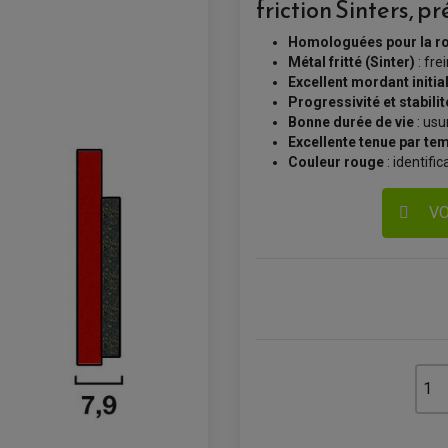
friction Sinters, p
Homologuées pour la r
Métal fritté (Sinter)
: fr
Excellent mordant initia
Progressivité et stabilit
Bonne durée de vie
: usu
Excellente tenue par t
Couleur rouge
: identific
VO