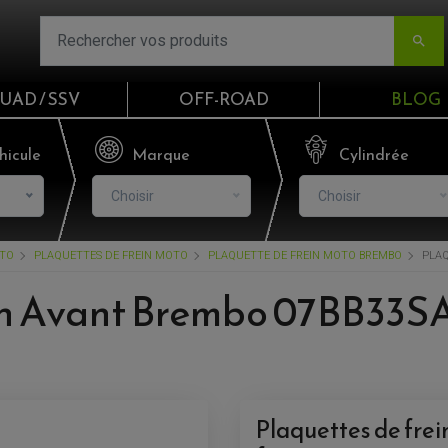

UAD / SSV
OFF-ROAD
BLOG
Email
hicule
Marque
Cylindrée
Choisir
Choisir
Mot de passe
OTO
PLAQUETTES DE FREIN MOTO
PLAQUETTE DE FREIN MOTO BREMBO
PLAQ
Mot de p
in Avant Brembo 07BB33SA
CO
S'I
Plaquettes de fre