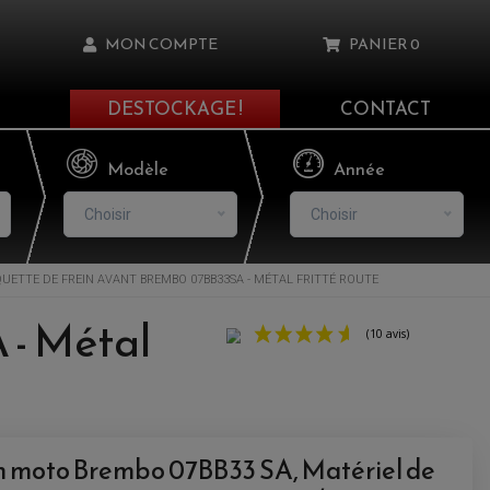
MON COMPTE
PANIER
0
DESTOCKAGE !
CONTACT
Il n'y a aucun produit dans votre panier
Modèle
Année
Choisir
Choisir
UETTE DE FREIN AVANT BREMBO 07BB33SA - MÉTAL FRITTÉ ROUTE
asse oublié ?
 - Métal
NNEXION
NSCRIRE
in moto Brembo 07BB33 SA, Matériel de