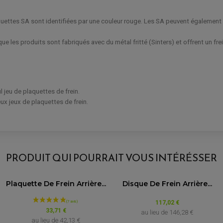
aquettes SA sont identifiées par une couleur rouge. Les SA peuvent également ê
ue les produits sont fabriqués avec du métal fritté (Sinters) et offrent un fr
 jeu de plaquettes de frein.
x jeux de plaquettes de frein.
AVIS À PROPOS DU PRODUIT
 07BB33SA - MÉTAL FRITTÉ ROUTE POUR
PRODUIT QUI POURRAIT VOUS INTÉRÉSSER
8
Modèle
Plaquette De Frein Arrière...
Disque De Frein Arrière...
2
0
0
0
1000 RSV
117,02 €
1★
2★
3★
4★
5★
33,71 €
au lieu de
146,28 €
au lieu de
42,13 €