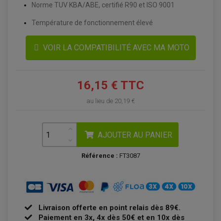
Norme TUV KBA/ABE, certifié R90 et ISO 9001
Température de fonctionnement élevé
VOIR LA COMPATIBILITÉ AVEC MA MOTO
16,15 € TTC
au lieu de
20,19 €
ACCESSOIRES QUAD
ACCESSOIRES ANODISES POUR QUAD
BOUCHON DE RÉSERVOIR QUAD
AJOUTER AU PANIER
GUIDON QUAD
KIT DÉCO QUAD / SSV
Référence :
FT3087
KIT POIGNÉE DE GAZ QUAD
POIGNÉE QUAD
PROTÈGE-MAINS
PONTETS / REHAUSSES DE GUIDON
REPOSE PIED QUAD
Livraison offerte en point relais dès 89€.
BAGAGERIE / TREUIL / ATTELAGE
ÉQUIPEMENT ÉLECTRIQUE
Paiement en 3x, 4x dès 50€ et en 10x dès
COFFRE / TOP CASE QUAD