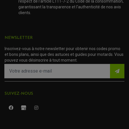
respect de l'article L111-7-2 du Code de la consommation,
garantissant la transparence et l'authenticité de nos avis
clients.
NEWSLETTER
Inscrivez-vous à notre newsletter pour obtenir nos codes promo
et bons plans, ainsi que des astuces et guides pour motards. Vous
pouvez vous désinscrire à tout moment.
SUIVEZ-NOUS
ROULEMENT QUAD / SSV
JOINT DE TIGE D'AMORTISSEUR
KIT ROULEMENT D'AMORTISSEUR
KIT ROULEMENT DE BRAS OSCILLANT
KIT ROULEMENT DE BIELLETTES D'AMORTISSEUR
PLASTIQUES MOTO CROSS ET ENDURO
KIT RÉPARATION ENTRETOISE D'AMORTISSEUR
PLASTIQUES GASGAS
KIT ROULEMENT & JOINT DE DIFFÉRENTIEL
PLASTIQUES HONDA
ROULEMENT DE COLONNE DE DIRECTION