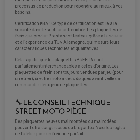
KIT DURITE DE FREIN QUAD
MOUSSE
processus de production pour répondre au mieux à vos
KIT REPARATION MAÎTRE CYLINDRE QUAD / SSV
CHAMBRE À AIR
PLAQUETTES DE FREIN QUAD / SSV
besoins.
EQUIPEMENT FREINAGE MOTO CROSS ET
Certification KBA : Ce type de certification est lié à la
HUILE ET PRODUIT D'ENTRETIEN QUAD
FREINAGE
ENDURO
sécurité dans le secteur automobile. Les plaquettes de
HUILE POUR QUAD
ACCESSOIRE + VISSERIE FREINAGE
ACCESSOIRES FREINAGE
frein que produit Brenta sont testées grâce à la rigueur
PRODUIT D'ENTRETIEN QUAD
DISQUE DE FREIN
DISQUE DE FREIN AVANT
et à l'expérience du TÜV Allemagne, qui mesure leurs
PLAQUETTE DE FREIN
DISQUE DE FREIN ARRIÈRE
caractéristiques techniques et qualitatives.
KIT DURITE DE FREIN
PLAQUETTE DE FREIN
JANTES / ACCESSOIRES QUAD ET SSV
KIT DURITE D'EMBRAYAGE MOTO
KIT RÉPARATION PÉDALE DE FREIN
CHAÎNE A NEIGE QUAD-SSV
KIT RÉPARATION ÉTRIER DE FREIN
KIT RÉPARATION MAÎTRE CYLINDRE
Cela signifie que les plaquettes BRENTA sont
CHAÎNES A NEIGE
KIT RÉPARATION MAÎTRE CYLINDRE
KIT RÉPARATION ÉTRIER DE FREIN
PRODUIT ENTRETIEN
parfaitement interchangeables à celles d’origine. Les
CHAMBRE A AIR QUAD ET SSV
MAÎTRE CYLINDRE
FILTRE A AIR
CLOUS / CRAMPON VISSABLE
plaquettes de frein sont toujours vendues par jeu (pour
FILTRE A HUILE
ÉLARGISSEURES DE VOIES QUAD
ROULEMENT MOTO CROSS ET ENDURO
un étrier), si votre moto a deux disques avant veillez à
BOUGIE SCOOTER
JANTES QUAD ET SSV
HUILE ET PRODUIT D'ENTRETIEN
ROULEMENT DE ROUE AVANT
commander deux jeux de plaquettes.
PRODUIT D'ENTRETIEN
HUILE MOTEUR
ROULEMENT DE ROUE ARRIÈRE
FILTRE A AIR K&N
PRODUIT D'ENTRETIEN
ROULEMENT D'AMORTISSEUR
ROULEMENT BIELLETTES
🔧 LE CONSEIL TECHNIQUE
ROULEMENT COLONNE DE DIRECTION
HUILE ET LUBRIFIANTS SCOOTER
PARTIE CYCLE
ROULEMENT BRAS OSCILLANT
STREET MOTO PIÈCE
HUILE SCOOTER
ARAIGNÉE / SUPPORT CARÉNAGE
PRODUIT D'ENTRETIEN SCOOTER
BULLE / PARE-BRISE
Des plaquettes neuves mal montées ou mal rodées
CÂBLE ACCÉLÉRATEUR
CABLE D'EMBRAYAGE
peuvent être dangereuses ou bruyantes. Voici les règles
PARTIE CYCLE
KIT RABAISSEMENT MOTO
de l'atelier pour un freinage parfait :
BULLE / PARE-BRISE
KIT STREET BIKE