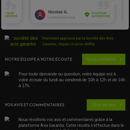
ACCESSOIRE SCOOTER PEUGEOT
TAMPONS ALLOY ULTIMA
ACCESSOIRE SCOOTER PIAGGIO
de 2007 à
SUZUKI
400 DRZ SM
ACCESSOIRE SCOOTER SUZUKI
2008
ROULEMENT MOTO
ACCESSOIRE SCOOTER VESPA
ROULEMENT DE ROUE
ACCESSOIRE SCOOTER YAMAHA
ROULEMENT DE DIRECTION
de 2009 à
SUZUKI
400 DRZ SM
2010
Marchand approuvé par la Société des Avis
TRANSMISSION
Garantis,
cliquez ici pour vérifier
.
AMORTISSEUR DE COUPLE
Plaquettes
EMBRAYAGE MOTO
de frein
KIT CHAÎNE MOTO
NOTRE ÉQUIPE À VOTRE ÉCOUTE
Nous contacter
chevron_right
SUZUKI
moto
Suzuki DRZ
400 S
Pour toute demande ou question, notre équipe est à 
votre écoute du lundi au vendredi de 10h à 12h et de 14h 
Plaquettes
à 17h. 
de frein
SUZUKI
moto
Suzuki DRZ
VOS AVIS ET COMMENTAIRES
Tous les avis
chevron_right
400 SM
Nous récoltons vos avis et commentaires grâce à la
plateforme Avis Garantis. Cette récolte s'effectue dans le