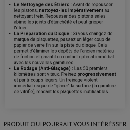
LEVIER DE FREIN
LEVIER DE FREIN
Le Nettoyage des Étriers :
Avant de repousser
RÉTROVISEUR TYPE ORIGINE
LEVIER D'EMBRAYAGE
les pistons,
OPTIQUE TYPE ORIGINE
nettoyez-les impérativement
au
PÉDALE DE FREIN
nettoyant frein. Repousser des pistons sales
PIÈCE MOTEUR
REPOSE PIED TYPE ORIGINE
abîme les joints d'étanchéité et peut gripper
RETROVISEUR MOTO TYPE ORIGINE
GALET DE VARIATEUR
l'étrier.
SÉLECTEUR DE VITESSE
COURROIE
VARIATEUR SCOOTER
La Préparation du Disque :
Si vous changez de
POMPE A ESSENCE
marque de plaquettes, passez un léger coup de
papier de verre fin sur la piste du disque. Cela
permet d'éliminer les dépôts de l'ancien matériau
de friction et garantit un contact optimal immédiat
avec les nouvelles garnitures.
Le Rodage (Anti-Glaçage) :
Les 50 premiers
kilomètres sont vitaux. Freinez
progressivement
et par à-coups légers. Un freinage violent
immédiat risque de "glacer" la surface (la garniture
se vitrifie), rendant les plaquettes inutilisables.
PLAQUETTE BRENTA ARRIÈRE
FT3087 - ORGANIQUE ROUTE POUR :
PRODUIT QUI POURRAIT VOUS INTÉRÉSSER