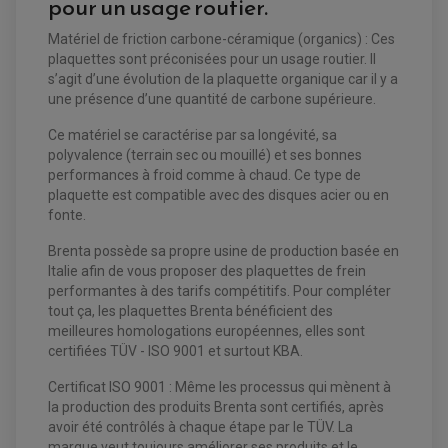
pour un usage routier.
Matériel de friction carbone-céramique (organics) : Ces
plaquettes sont préconisées pour un usage routier. Il
s’agit d’une évolution de la plaquette organique car il y a
une présence d’une quantité de carbone supérieure.
Ce matériel se caractérise par sa longévité, sa
polyvalence (terrain sec ou mouillé) et ses bonnes
performances à froid comme à chaud. Ce type de
plaquette est compatible avec des disques acier ou en
fonte.
EQUIPEMENT ELECTRIQUE QUAD / SSV
Brenta possède sa propre usine de production basée en
ACCESSOIRES ELECTRIQUE QUAD / SSV
BOITIER CDI QUAD ET SSV
Italie afin de vous proposer des plaquettes de frein
CHARGEUR DE BATTERIE QUAD / SSV
performantes à des tarifs compétitifs. Pour compléter
COMPTEUR QUAD / SSV
tout ça, les plaquettes Brenta bénéficient des
CONTACTEUR A CLÉ QUAD
DÉMARREUR
meilleures homologations européennes, elles sont
ECLAIRAGE LED / HALOGÈNE
certifiées TÜV - ISO 9001 et surtout KBA.
STATOR ET REDRESSEUR / REGULATEUR
VENTILATEUR DE RADIATEUR
Certificat ISO 9001 : Même les processus qui mènent à
la production des produits Brenta sont certifiés, après
EQUIPEMENT FREINAGE QUAD / SSV
avoir été contrôlés à chaque étape par le TÜV. La
PNEUMATIQUE
DISQUE DE FREIN QUAD / SSV
marque veut toujours améliorer ses produits et le