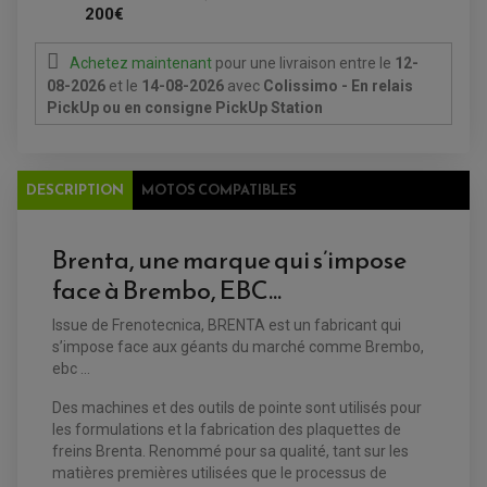
ACCESSOIRES ÉLECTRIQUE ENDURO
TREUIL ET ATTELAGE QUAD-SSV
200€
PLAQUE PHARE
BAGAGERIE
COMPTEUR D'HEURE
BAGAGERIE SOUPLE
DÉMARREUR
ÉCHAPPEMENT QUAD
Achetez maintenant
pour une livraison
entre le
12-
ACCESSOIRE GPS, SMARTPHONE
CONDENSATEUR
ÉCHAPPEMENT QUAD
SELLE CONFORT
08-2026
et le
14-08-2026
avec
Colissimo - En relais
BOBINE D'ALLUMAGE
SUPPORT TOP CASE
COUPE-CONTACT
PickUp ou en consigne PickUp Station
SUPPORT VALISE LATERAL
ENTRETIEN QUAD / SSV
TOP CASE ET VALISES
BATTERIE
TRANSMISSION
BOUGIE QUAD
KIT CHAÎNE
ÉCHAPPEMENT MOTO
ÉCHAPEMENT SCOOTER
FILTRE A AIR BMC QUAD
DESCRIPTION
MOTOS COMPATIBLES
GUIDE CHAÎNE
FILTRE A AIR QUAD
SILENCIEUX / ÉCHAPPEMENT MOTO
ÉCHAPPEMENT SCOOTER
PATIN DE BRAS OSCILLANT
FILTRE A HUILE QUAD
ACCESSOIRE ÉCHAPPEMENT
ROULETTE DE CHAÎNE
EMBRAYAGE OFF ROAD
Brenta, une marque qui s’impose
ELECTRICITÉ
ÉLECTRICITÉ
face à Brembo, EBC…
CLIGNOTANT TYPE ORIGINE
ACCESSOIRES ELECTRIQUE
PIÈCE MOTEUR
BATTERIE SCOOTER
BATTERIE
CHARGEUR DE BATTERIE
POMPE À EAU BOYESEN
Issue de Frenotecnica, BRENTA est un fabricant qui
CHARGEUR BATTERIE
REDRESSEUR / RÉGULATEUR
KIT RÉPARATION CARBU
CLIGNOTANT MOTO
ECLAIRAGE SCOOTER
s’impose face aux géants du marché comme Brembo,
KIT RÉPARATION POMPE A EAU
CLIGNOTANT TYPE ORIGINE
POMPE A ESSENCE
PIPE D'ADMISSION
ebc ...
DÉMARREUR
RADIATEUR
ECLAIRAGE MOTO
DURITE RADIATEUR
FEUX ADDITIONNELS
Des machines et des outils de pointe sont utilisés pour
FREINAGE
KIT RECONDITIONNEMENT DEMARREUR
les formulations et la fabrication des plaquettes de
DISQUE DE FREIN AVANT
POMPE A ESSENCE
ACCESSOIRE + VISSERIE FREINAGE
freins Brenta. Renommé pour sa qualité, tant sur les
REDRESSEUR / REGULATEUR
DISQUE DE FREIN ARRIERE
STATOR
matières premières utilisées que le processus de
PLAQUETTE DE FREIN AVANT