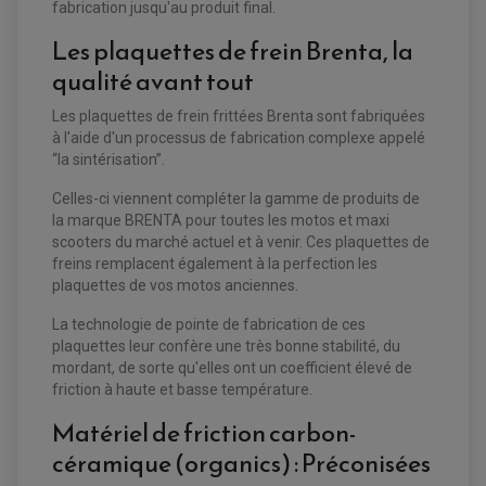
fabrication jusqu'au produit final.
PLAQUETTE DE FREIN ARRIERE
MAÎTRE CYLINDRE
ENTRETIEN MOTO
Les plaquettes de frein Brenta, la
ATELIER, PADDOCK, STAND
qualité avant tout
ANTIPARASITE NGK
BOUGIE NGK
FILTRE A AIR
Les plaquettes de frein frittées Brenta sont fabriquées
FILTRE A HUILE
à l'aide d'un processus de fabrication complexe appelé
FILTRE ET ACCESSOIRE ESSENCE
OUTILLAGE
“la sintérisation”.
PRODUIT D'ENTRETIEN
Celles-ci viennent compléter la gamme de produits de
la marque BRENTA pour toutes les motos et maxi
scooters du marché actuel et à venir. Ces plaquettes de
freins remplacent également à la perfection les
plaquettes de vos motos anciennes.
La technologie de pointe de fabrication de ces
plaquettes leur confère une très bonne stabilité, du
mordant, de sorte qu'elles ont un coefficient élevé de
friction à haute et basse température.
Matériel de friction carbon-
céramique (organics) : Préconisées