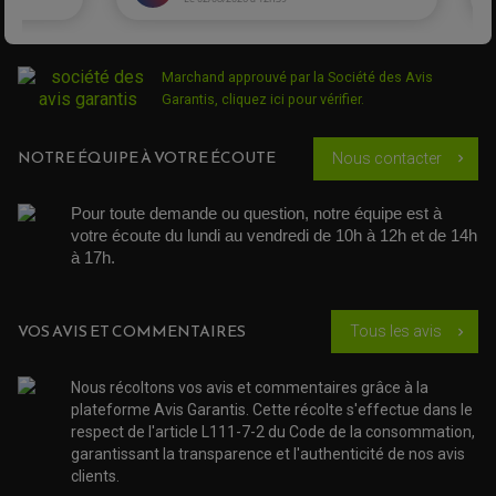
PIPE D'ADMISSION
GUIDON CROSS ET ENDURO
OUTILLAGE ET ACCESSOIRES ATELIER
de 2004 à
DEMI COCOTTE
APRILIA
1000 Tuono
QUAD
2005
PNEUMATIQUE
ACCESSOIRE ATELIER QUAD
SUSPENSION
Marchand approuvé par la Société des Avis
CHAMBRE A AIR
OUTILLAGE QUAD
1000 Tuono
de 2011 à
NOS MARQUES
Garantis,
cliquez ici pour vérifier
.
APRILIA
JOINT SPY
V4 R
2012
FOURCHE ET AMORTISSEUR
ACCESSOIRE SCOOTER APRILIA
PROTECTION MOTO
ACCESSOIRE SCOOTER BMW
COUVRE CARTER ET SLIDER
NOTRE ÉQUIPE À VOTRE ÉCOUTE
Nous contacter
chevron_right
1000 Tuono
ACCESSOIRE SCOOTER GILERA
PATINS DE PROTECTION TOP BLOCK
APRILIA
de 2013
V4 R
PATIN DE RECHANGE TOP BLOCK
ACCESSOIRE SCOOTER HONDA
PROTECTION RADIATEUR
Pour toute demande ou question, notre équipe est à 
ACCESSOIRE SCOOTER KYMCO
PROTECTION FOURCHE ET BRAS OSCILLANT
1200
PROTECTION SILENCIEUX
votre écoute du lundi au vendredi de 10h à 12h et de 14h 
ACCESSOIRE SCOOTER MBK
de 2011 à
PROTECTION LEVIER
APRILIA
Dorsoduro
à 17h. 
ACCESSOIRE SCOOTER PEUGEOT
2012
TAMPONS ALLOY ULTIMA
SMV
ACCESSOIRE SCOOTER PIAGGIO
ACCESSOIRE SCOOTER SUZUKI
ROULEMENT MOTO
1200
VOS AVIS ET COMMENTAIRES
ACCESSOIRE SCOOTER VESPA
Tous les avis
chevron_right
de 2013 à
ROULEMENT DE ROUE
APRILIA
Dorsoduro
ACCESSOIRE SCOOTER YAMAHA
2016
ROULEMENT DE DIRECTION
SMV
Nous récoltons vos avis et commentaires grâce à la
TRANSMISSION
plateforme Avis Garantis. Cette récolte s'effectue dans le
650 Pegaso
APRILIA
de 2005
AMORTISSEUR DE COUPLE
respect de l'article L111-7-2 du Code de la consommation,
Strada (VD)
EMBRAYAGE MOTO
garantissant la transparence et l'authenticité de nos avis
KIT CHAÎNE MOTO
clients.
650 Pegaso
de 2006 à