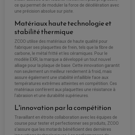
PLAQUETTES DE FREIN QUAD / SSV
ce qui permet de moduler la force de décélération avec
une précision absolue sur piste.
EQUIPEMENT FREINAGE MOTO CROSS ET
HUILE ET PRODUIT D'ENTRETIEN QUAD
FREINAGE
ENDURO
Matériaux haute technologie et
HUILE POUR QUAD
ACCESSOIRE + VISSERIE FREINAGE
ACCESSOIRES FREINAGE
PRODUIT D'ENTRETIEN QUAD
DISQUE DE FREIN
stabilité thermique
DISQUE DE FREIN AVANT
PLAQUETTE DE FREIN
DISQUE DE FREIN ARRIÈRE
KIT DURITE DE FREIN
PLAQUETTE DE FREIN
JANTES / ACCESSOIRES QUAD ET SSV
ZCOO utilise des matériaux de haute qualité pour
KIT DURITE D'EMBRAYAGE MOTO
KIT RÉPARATION PÉDALE DE FREIN
CHAÎNE A NEIGE QUAD-SSV
KIT RÉPARATION ÉTRIER DE FREIN
KIT RÉPARATION MAÎTRE CYLINDRE
fabriquer ses plaquettes de frein, tels que la fibre de
CHAÎNES A NEIGE
KIT RÉPARATION MAÎTRE CYLINDRE
KIT RÉPARATION ÉTRIER DE FREIN
PRODUIT ENTRETIEN
carbone, le métal fritté et les céramiques. Pour le
CHAMBRE A AIR QUAD ET SSV
MAÎTRE CYLINDRE
modèle EXR, la marque a développé un tout nouvel
FILTRE A AIR
CLOUS / CRAMPON VISSABLE
FILTRE A HUILE
ÉLARGISSEURES DE VOIES QUAD
ROULEMENT MOTO CROSS ET ENDURO
alliage pour la plaque de base. Cette innovation garantit
BOUGIE SCOOTER
JANTES QUAD ET SSV
HUILE ET PRODUIT D'ENTRETIEN
ROULEMENT DE ROUE AVANT
non seulement un meilleur rendement à froid, mais
PRODUIT D'ENTRETIEN
HUILE MOTEUR
ROULEMENT DE ROUE ARRIÈRE
assure également une stabilité infaillible face aux
FILTRE A AIR K&N
PRODUIT D'ENTRETIEN
ROULEMENT D'AMORTISSEUR
températures extrêmes atteintes en compétition. Ces
ROULEMENT BIELLETTES
ROULEMENT COLONNE DE DIRECTION
matériaux confèrent aux plaquettes une résistance à
HUILE ET LUBRIFIANTS SCOOTER
PARTIE CYCLE
ROULEMENT BRAS OSCILLANT
l'abrasion et une durabilité supérieures.
HUILE SCOOTER
ARAIGNÉE / SUPPORT CARÉNAGE
PRODUIT D'ENTRETIEN SCOOTER
BULLE / PARE-BRISE
L'innovation par la compétition
CÂBLE ACCÉLÉRATEUR
CABLE D'EMBRAYAGE
PARTIE CYCLE
Travaillant en étroite collaboration avec les équipes de
KIT RABAISSEMENT MOTO
BULLE / PARE-BRISE
KIT STREET BIKE
course pour tester et perfectionner ses produits, ZCOO
LEVIER DE FREIN
LEVIER DE FREIN
s'assure que les motards bénéficient des dernières
RÉTROVISEUR TYPE ORIGINE
LEVIER D'EMBRAYAGE