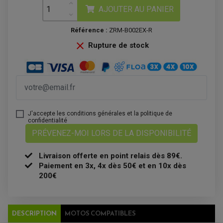
POMPE À EAU BOYESEN
CHARGEUR BATTERIE
REDRESSEUR / RÉGULATEUR
AJOUTER AU PANIER
KIT RÉPARATION CARBU
CLIGNOTANT MOTO
ECLAIRAGE SCOOTER
KIT RÉPARATION POMPE A EAU
CLIGNOTANT TYPE ORIGINE
POMPE A ESSENCE
PIPE D'ADMISSION
DÉMARREUR
Référence :
ZRM-B002EX-R
RADIATEUR
ECLAIRAGE MOTO
DURITE RADIATEUR
FEUX ADDITIONNELS

Rupture de stock
FREINAGE
KIT RECONDITIONNEMENT DEMARREUR
DISQUE DE FREIN AVANT
POMPE A ESSENCE
ACCESSOIRE + VISSERIE FREINAGE
REDRESSEUR / REGULATEUR
DISQUE DE FREIN ARRIERE
STATOR
PLAQUETTE DE FREIN AVANT
PLAQUETTE DE FREIN ARRIERE
MAÎTRE CYLINDRE
ENTRETIEN MOTO
ATELIER, PADDOCK, STAND
ANTIPARASITE NGK
J'accepte les conditions générales et la politique de
BOUGIE NGK
confidentialité
FILTRE A AIR
PRÉVENEZ-MOI LORS DE LA DISPONIBILITÉ
FILTRE A HUILE
FILTRE ET ACCESSOIRE ESSENCE
OUTILLAGE
Livraison offerte en point relais dès 89€.
PRODUIT D'ENTRETIEN
Paiement en 3x, 4x dès 50€ et en 10x dès
200€
DESCRIPTION
MOTOS COMPATIBLES