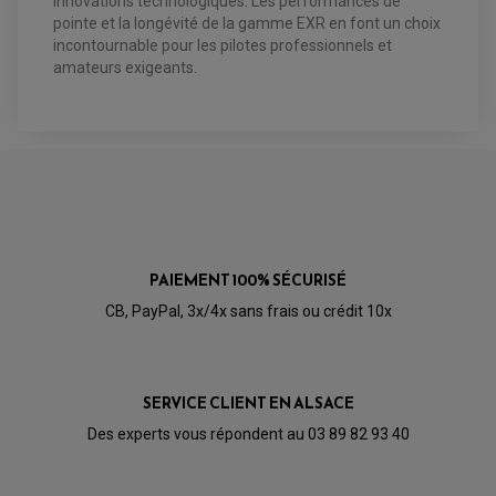
innovations technologiques. Les performances de
OPTIQUE TYPE ORIGINE
PÉDALE DE FREIN
pointe et la longévité de la gamme EXR en font un choix
PIÈCE MOTEUR
REPOSE PIED TYPE ORIGINE
incontournable pour les pilotes professionnels et
RETROVISEUR MOTO TYPE ORIGINE
GALET DE VARIATEUR
amateurs exigeants.
SÉLECTEUR DE VITESSE
COURROIE
VARIATEUR SCOOTER
POMPE A ESSENCE
PLAQUETTE DE FREIN ENDURANCE /
COMPÉTITION ZCOO ZRM-B002 EXR
- CARBONE CÉRAMIQUE
COMPÉTITION POUR :
PAIEMENT 100% SÉCURISÉ
CB, PayPal, 3x/4x sans frais ou crédit 10x
Marque
Modèle
Année
1000 Falco R
de 2000 à
APRILIA
SL
2002
SERVICE CLIENT EN ALSACE
Des experts vous répondent au 03 89 82 93 40
1000 Falco R
de 2003 à
APRILIA
SL
2004