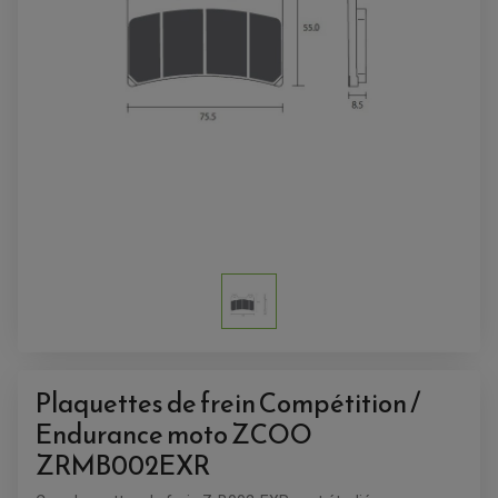
Plaquettes de frein Compétition /
Endurance moto ZCOO
ACCESSOIRES QUAD
ZRMB002EXR
ACCESSOIRES ANODISES POUR QUAD
BOUCHON DE RÉSERVOIR QUAD
GUIDON QUAD