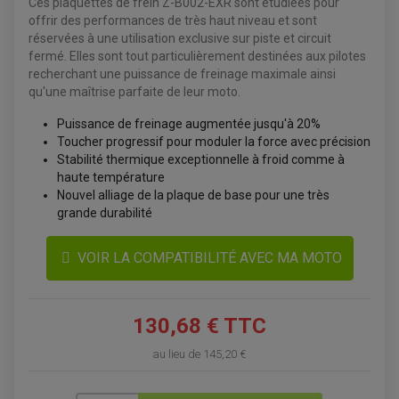
Ces plaquettes de frein Z-B002-EXR sont étudiées pour
KIT DÉCO QUAD / SSV
offrir des performances de très haut niveau et sont
KIT POIGNÉE DE GAZ QUAD
réservées à une utilisation exclusive sur piste et circuit
POIGNÉE QUAD
PROTÈGE-MAINS
fermé. Elles sont tout particulièrement destinées aux pilotes
PONTETS / REHAUSSES DE GUIDON
recherchant une puissance de freinage maximale ainsi
REPOSE PIED QUAD
qu'une maîtrise parfaite de leur moto.
BAGAGERIE / TREUIL / ATTELAGE
Puissance de freinage augmentée jusqu'à 20%
ÉQUIPEMENT ÉLECTRIQUE
COFFRE / TOP CASE QUAD
Toucher progressif pour moduler la force avec précision
ACCESSOIRES ÉLECTRIQUE ENDURO
TREUIL ET ATTELAGE QUAD-SSV
Stabilité thermique exceptionnelle à froid comme à
PLAQUE PHARE
BAGAGERIE
haute température
COMPTEUR D'HEURE
BAGAGERIE SOUPLE
DÉMARREUR
ÉCHAPPEMENT QUAD
Nouvel alliage de la plaque de base pour une très
ACCESSOIRE GPS, SMARTPHONE
CONDENSATEUR
ÉCHAPPEMENT QUAD
SELLE CONFORT
grande durabilité
BOBINE D'ALLUMAGE
SUPPORT TOP CASE
COUPE-CONTACT
SUPPORT VALISE LATERAL
ENTRETIEN QUAD / SSV
TOP CASE ET VALISES
VOIR LA COMPATIBILITÉ AVEC MA MOTO
BATTERIE
TRANSMISSION
BOUGIE QUAD
KIT CHAÎNE
ÉCHAPPEMENT MOTO
ÉCHAPEMENT SCOOTER
FILTRE A AIR BMC QUAD
GUIDE CHAÎNE
FILTRE A AIR QUAD
SILENCIEUX / ÉCHAPPEMENT MOTO
ÉCHAPPEMENT SCOOTER
PATIN DE BRAS OSCILLANT
130,68 € TTC
FILTRE A HUILE QUAD
ACCESSOIRE ÉCHAPPEMENT
ROULETTE DE CHAÎNE
EMBRAYAGE OFF ROAD
ELECTRICITÉ
au lieu de
145,20 €
ÉLECTRICITÉ
CLIGNOTANT TYPE ORIGINE
ACCESSOIRES ELECTRIQUE
PIÈCE MOTEUR
BATTERIE SCOOTER
BATTERIE
CHARGEUR DE BATTERIE