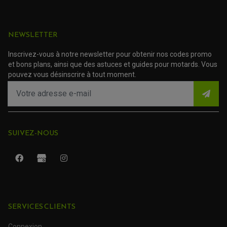
APRILIA
Strada (VD)
2010
750
NEWSLETTER
de 2007 à
APRILIA
Dorsoduro
2008
SMV
Inscrivez-vous à notre newsletter pour obtenir nos codes promo
et bons plans, ainsi que des astuces et guides pour motards. Vous
Plaquettes
pouvez vous désinscrire à tout moment.
de frein
APRILIA
moto Aprilia
Dorsoduro
1200
SUIVEZ-NOUS
Plaquettes
de frein
APRILIA
moto Aprilia
Dorsoduro
750 SMV
ROULEMENT QUAD / SSV
JOINT DE TIGE D'AMORTISSEUR
Plaquettes
KIT ROULEMENT D'AMORTISSEUR
SERVICES CLIENTS
de frein
KIT ROULEMENT DE BRAS OSCILLANT
APRILIA
KIT ROULEMENT DE BIELLETTES D'AMORTISSEUR
moto Aprilia
PLASTIQUES MOTO CROSS ET ENDURO
KIT RÉPARATION ENTRETOISE D'AMORTISSEUR
Connexion