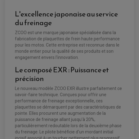
L'excellence japonaise au service
du freinage
ZCOO est une marque japonaise spécialisée dans la
fabrication de plaquettes de frein haute performance
pour les motos. Cette entreprise est reconnue dans le
monde entier pour la qualité de ses produits et son
engagement envers l'innovation.
EQUIPEMENT ELECTRIQUE QUAD / SSV
Le composé EXR : Puissance et
ACCESSOIRES ELECTRIQUE QUAD / SSV
BOITIER CDI QUAD ET SSV
précision
CHARGEUR DE BATTERIE QUAD / SSV
COMPTEUR QUAD / SSV
CONTACTEUR A CLÉ QUAD
Le nouveau modèle ZCOO EXR illustre parfaitement ce
DÉMARREUR
savoir-faire technique. Conçues pour offrir une
ECLAIRAGE LED / HALOGÈNE
performance de freinage exceptionnelle, ces
STATOR ET REDRESSEUR / REGULATEUR
VENTILATEUR DE RADIATEUR
plaquettes se démarquent par des caractéristiques de
pointe. Elles procurent une augmentation de la
puissance de freinage allant jusqu'à 20%,
EQUIPEMENT FREINAGE QUAD / SSV
particulièrement redoutable lors de la deuxième phase
PNEUMATIQUE
DISQUE DE FREIN QUAD / SSV
du freinage. Le pilote bénéficie d'un mordant initial
KIT DURITE DE FREIN QUAD
MOUSSE
KIT REPARATION MAÎTRE CYLINDRE QUAD / SSV
CHAMBRE À AIR
incisif associé à un toucher nettement plus progressif,