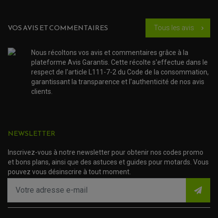
KIT RÉPARATION POMPE A EAU
PÉDALE DE FREIN
KIT RÉPARATION DEMARREUR
SÉLECTEUR DE VITESSE
KIT RÉPARATION CARBU.
CÂBLE ACCÉLÉRATEUR
KIT RÉPARATION ROBINET
PLASTIQUE QUAD / SSV
CÂBLE D'EMBRAYAGE
VOS AVIS ET COMMENTAIRES
Tous les avis
chevron_right
MEMBRANE / BOISSEAU
KICK DE DÉMARRAGE
PROTÈGE-MAINS
RADIATEUR MOTO
REPOSE PIEDS
POMPE A ESSENCE
POIGNÉE
PIPE D'ADMISSION
Nous récoltons vos avis et commentaires grâce à la
GUIDON CROSS ET ENDURO
OUTILLAGE ET ACCESSOIRES ATELIER
DEMI COCOTTE
plateforme Avis Garantis. Cette récolte s'effectue dans le
QUAD
respect de l'article L111-7-2 du Code de la consommation,
PNEUMATIQUE
ACCESSOIRE ATELIER QUAD
garantissant la transparence et l'authenticité de nos avis
SUSPENSION
CHAMBRE A AIR
OUTILLAGE QUAD
clients.
NOS MARQUES
JOINT SPY
FOURCHE ET AMORTISSEUR
ACCESSOIRE SCOOTER APRILIA
PROTECTION MOTO
ACCESSOIRE SCOOTER BMW
COUVRE CARTER ET SLIDER
ACCESSOIRE SCOOTER GILERA
PATINS DE PROTECTION TOP BLOCK
PATIN DE RECHANGE TOP BLOCK
NEWSLETTER
ACCESSOIRE SCOOTER HONDA
PROTECTION RADIATEUR
ACCESSOIRE SCOOTER KYMCO
PROTECTION FOURCHE ET BRAS OSCILLANT
PROTECTION SILENCIEUX
Inscrivez-vous à notre newsletter pour obtenir nos codes promo
ACCESSOIRE SCOOTER MBK
PROTECTION LEVIER
et bons plans, ainsi que des astuces et guides pour motards. Vous
ACCESSOIRE SCOOTER PEUGEOT
TAMPONS ALLOY ULTIMA
pouvez vous désinscrire à tout moment.
ACCESSOIRE SCOOTER PIAGGIO
ACCESSOIRE SCOOTER SUZUKI
ROULEMENT MOTO
ACCESSOIRE SCOOTER VESPA
ROULEMENT DE ROUE
ACCESSOIRE SCOOTER YAMAHA
ROULEMENT DE DIRECTION