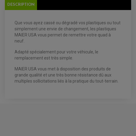
DESCRIPTION
Que vous ayez cassé ou dégradé vos plastiques ou tout
EQUIPEMENT ELECTRIQUE QUAD / SSV
simplement une envie de changement, les plastiques
ACCESSOIRES ELECTRIQUE QUAD / SSV
MAIER USA vous permet de remettre votre quad à
BOITIER CDI QUAD ET SSV
CHARGEUR DE BATTERIE QUAD / SSV
neuf.
COMPTEUR QUAD / SSV
CONTACTEUR A CLÉ QUAD
Adapté spécialement pour votre véhicule, le
DÉMARREUR
remplacement est très simple.
ECLAIRAGE LED / HALOGÈNE
STATOR ET REDRESSEUR / REGULATEUR
VENTILATEUR DE RADIATEUR
MAIER USA vous met à disposition des produits de
grande qualité et une très bonne résistance dû aux
multiples sollicitations liés à la pratique du tout-terrain.
EQUIPEMENT FREINAGE QUAD / SSV
PNEUMATIQUE
DISQUE DE FREIN QUAD / SSV
KIT DURITE DE FREIN QUAD
MOUSSE
KIT REPARATION MAÎTRE CYLINDRE QUAD / SSV
CHAMBRE À AIR
PLAQUETTES DE FREIN QUAD / SSV
EQUIPEMENT FREINAGE MOTO CROSS ET
HUILE ET PRODUIT D'ENTRETIEN QUAD
FREINAGE
ENDURO
HUILE POUR QUAD
ACCESSOIRE + VISSERIE FREINAGE
ACCESSOIRES FREINAGE
PRODUIT D'ENTRETIEN QUAD
DISQUE DE FREIN
DISQUE DE FREIN AVANT
PLAQUETTE DE FREIN
DISQUE DE FREIN ARRIÈRE