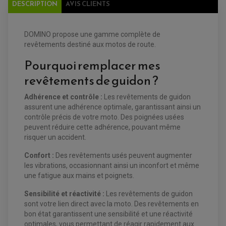
DESCRIPTION
AVIS CLIENTS
FILTRE A HUILE
FILTRE ET ACCESSOIRE ESSENCE
OUTILLAGE
PRODUIT D'ENTRETIEN
DOMINO propose une gamme complète de
revêtements destiné aux motos de route.
Pourquoi remplacer mes
revêtements de guidon ?
Adhérence et contrôle
:
Les revêtements de guidon
EQUIPEMENT ELECTRIQUE QUAD / SSV
assurent une adhérence optimale, garantissant ainsi un
ACCESSOIRES ELECTRIQUE QUAD / SSV
contrôle précis de votre moto. Des poignées usées
BOITIER CDI QUAD ET SSV
peuvent réduire cette adhérence, pouvant même
CHARGEUR DE BATTERIE QUAD / SSV
risquer un accident.
COMPTEUR QUAD / SSV
CONTACTEUR A CLÉ QUAD
DÉMARREUR
Confort :
Des revêtements usés peuvent augmenter
ECLAIRAGE LED / HALOGÈNE
les vibrations, occasionnant ainsi un inconfort et même
STATOR ET REDRESSEUR / REGULATEUR
une fatigue aux mains et poignets.
VENTILATEUR DE RADIATEUR
Sensibilité et réactivité :
Les revêtements de guidon
EQUIPEMENT FREINAGE QUAD / SSV
sont votre lien direct avec la moto. Des revêtements en
PNEUMATIQUE
DISQUE DE FREIN QUAD / SSV
bon état garantissent une sensibilité et une réactivité
KIT DURITE DE FREIN QUAD
MOUSSE
optimales, vous permettant de réagir rapidement aux
KIT REPARATION MAÎTRE CYLINDRE QUAD / SSV
CHAMBRE À AIR