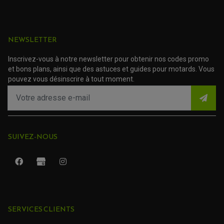
ACCESSOIRE SCOOTER HONDA
PROTECTION RADIATEUR
ACCESSOIRE SCOOTER KYMCO
PROTECTION FOURCHE ET BRAS OSCILLANT
PROTECTION SILENCIEUX
ACCESSOIRE SCOOTER MBK
PROTECTION LEVIER
ACCESSOIRE SCOOTER PEUGEOT
TAMPONS ALLOY ULTIMA
NEWSLETTER
ACCESSOIRE SCOOTER PIAGGIO
ACCESSOIRE SCOOTER SUZUKI
ROULEMENT MOTO
Inscrivez-vous à notre newsletter pour obtenir nos codes promo
ACCESSOIRE SCOOTER VESPA
ROULEMENT DE ROUE
et bons plans, ainsi que des astuces et guides pour motards. Vous
ACCESSOIRE SCOOTER YAMAHA
ROULEMENT DE DIRECTION
pouvez vous désinscrire à tout moment.
TRANSMISSION
AMORTISSEUR DE COUPLE
EMBRAYAGE MOTO
KIT CHAÎNE MOTO
SUIVEZ-NOUS
SERVICES CLIENTS