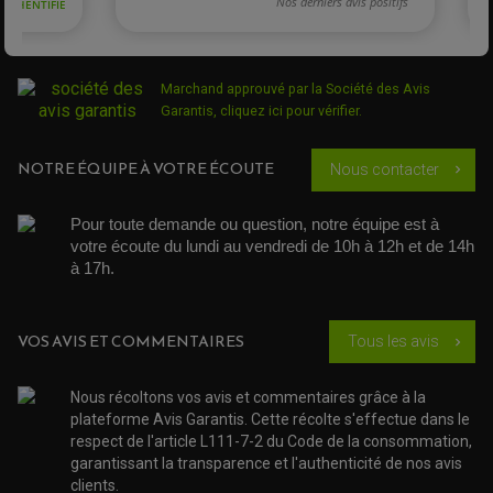
ROTULE DE DIRECTION
ÉCHAPPEMENT CROSS ENDURO
ROTULE DE TRIANGLE
SÉLECTEUR DE VITESSE
ACCESSOIRES ÉCHAPPEMENT
ÉCHAPPEMENT & SILENCIEUX AKRAPOVIC
ÉCHAPPEMENT & SILENCIEUX FMF
PIÈCE MOTEUR
Marchand approuvé par la Société des Avis
PIÈCES MOTEUR QUAD
ÉCHAPPEMENT & SILENCIEUX PRO CIRCUIT
Garantis,
cliquez ici pour vérifier
.
BOUCHON D'HUILE
ARBRE A CAMES QAUD
COURROIE DE DISTRIBUTION
COURROIE DE TRANSMISSION
PARTIE CYCLE
COUVERCLE + PLATEAU PRESSION
EMBRAYAGE QUAD
DÉMARREUR MOTO
NOTRE ÉQUIPE À VOTRE ÉCOUTE
EQUIPEMENT ADMISSION / CARBURATEUR
LEVIER DE FREIN
Nous contacter
chevron_right
DURITE RADIATEUR
KIT AMÉLIORATION EMBRAYAGE
LEVIER D'EMBRAYAGE
JOINT COUVRE CULASSE
KIT RÉPARATION POMPE A EAU
PÉDALE DE FREIN
KIT RÉPARATION DEMARREUR
SÉLECTEUR DE VITESSE
Pour toute demande ou question, notre équipe est à 
KIT RÉPARATION CARBU.
CÂBLE ACCÉLÉRATEUR
KIT RÉPARATION ROBINET
votre écoute du lundi au vendredi de 10h à 12h et de 14h 
PLASTIQUE QUAD / SSV
CÂBLE D'EMBRAYAGE
MEMBRANE / BOISSEAU
KICK DE DÉMARRAGE
à 17h. 
PROTÈGE-MAINS
RADIATEUR MOTO
REPOSE PIEDS
POMPE A ESSENCE
POIGNÉE
PIPE D'ADMISSION
GUIDON CROSS ET ENDURO
OUTILLAGE ET ACCESSOIRES ATELIER
DEMI COCOTTE
VOS AVIS ET COMMENTAIRES
Tous les avis
chevron_right
QUAD
PNEUMATIQUE
ACCESSOIRE ATELIER QUAD
SUSPENSION
CHAMBRE A AIR
OUTILLAGE QUAD
Nous récoltons vos avis et commentaires grâce à la
NOS MARQUES
JOINT SPY
plateforme Avis Garantis. Cette récolte s'effectue dans le
FOURCHE ET AMORTISSEUR
ACCESSOIRE SCOOTER APRILIA
PROTECTION MOTO
respect de l'article L111-7-2 du Code de la consommation,
ACCESSOIRE SCOOTER BMW
COUVRE CARTER ET SLIDER
garantissant la transparence et l'authenticité de nos avis
ACCESSOIRE SCOOTER GILERA
PATINS DE PROTECTION TOP BLOCK
clients.
PATIN DE RECHANGE TOP BLOCK