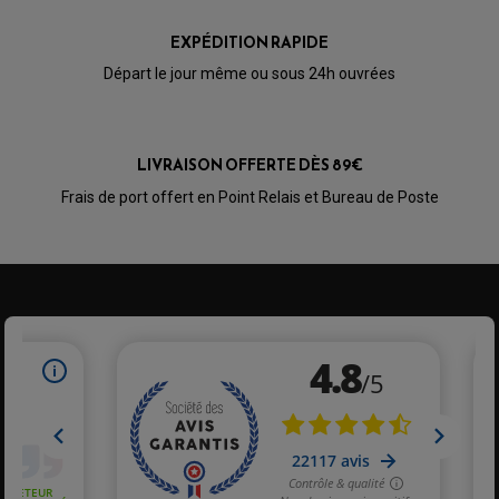
OPTIQUE TYPE ORIGINE
PÉDALE DE FREIN
EXPÉDITION RAPIDE
PIÈCE MOTEUR
REPOSE PIED TYPE ORIGINE
RETROVISEUR MOTO TYPE ORIGINE
GALET DE VARIATEUR
Départ le jour même ou sous 24h ouvrées
SÉLECTEUR DE VITESSE
COURROIE
VARIATEUR SCOOTER
POMPE A ESSENCE
LIVRAISON OFFERTE DÈS 89€
Frais de port offert en Point Relais et Bureau de Poste
PARTIE CYCLE QUAD
AMORTISSEURS QUAD / SSV
BIELLETTES DE DIRECTION
CÂBLE ACCÉLÉRATEUR / EMBRAYAGE / STARTER
COLONNE DE DIRECTION QUAD
KIT RECONDITIONNEMENT TRIANGLE
LEVIER DE FREIN ET D'EMBRAYAGE