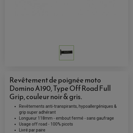
ACCESSOIRES QUAD
ACCESSOIRES ANODISES POUR QUAD
BOUCHON DE RÉSERVOIR QUAD
GUIDON QUAD
KIT DÉCO QUAD / SSV
KIT POIGNÉE DE GAZ QUAD
POIGNÉE QUAD
Revêtement de poignée moto
PROTÈGE-MAINS
PONTETS / REHAUSSES DE GUIDON
Domino A190, Type Off Road Full
REPOSE PIED QUAD
Grip, couleur noir & gris.
BAGAGERIE / TREUIL / ATTELAGE
ÉQUIPEMENT ÉLECTRIQUE
Revêtements anti-transpirants, hypoallergéniques &
COFFRE / TOP CASE QUAD
ACCESSOIRES ÉLECTRIQUE ENDURO
grip super adhérant
TREUIL ET ATTELAGE QUAD-SSV
PLAQUE PHARE
BAGAGERIE
Longueur 118mm - embout fermé - sans gaufrage
COMPTEUR D'HEURE
BAGAGERIE SOUPLE
Usage off road - 100% picots
DÉMARREUR
ÉCHAPPEMENT QUAD
ACCESSOIRE GPS, SMARTPHONE
CONDENSATEUR
Livré par paire
ÉCHAPPEMENT QUAD
SELLE CONFORT