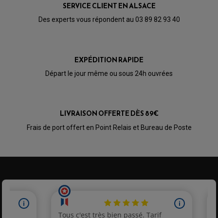
BULLE / PARE-BRISE
KIT STREET BIKE
SERVICE CLIENT EN ALSACE
LEVIER DE FREIN
LEVIER DE FREIN
RÉTROVISEUR TYPE ORIGINE
LEVIER D'EMBRAYAGE
Des experts vous répondent au 03 89 82 93 40
OPTIQUE TYPE ORIGINE
PÉDALE DE FREIN
PIÈCE MOTEUR
REPOSE PIED TYPE ORIGINE
RETROVISEUR MOTO TYPE ORIGINE
GALET DE VARIATEUR
SÉLECTEUR DE VITESSE
COURROIE
EXPÉDITION RAPIDE
VARIATEUR SCOOTER
POMPE A ESSENCE
Départ le jour même ou sous 24h ouvrées
LIVRAISON OFFERTE DÈS 89€
Frais de port offert en Point Relais et Bureau de Poste
PARTIE CYCLE QUAD
AMORTISSEURS QUAD / SSV
BIELLETTES DE DIRECTION