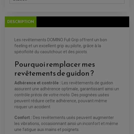
BOUGIE NGK
FILTRE A AIR
FILTRE A HUILE
FILTRE ET ACCESSOIRE ESSENCE
OUTILLAGE
DESCRIPTION
PRODUIT D'ENTRETIEN
Les revêtements DOMINO Full Grip offrent un bon
feeling et un excellent grip au pilote, grâce à la
spécificité du caoutchouc et des picots.
Pourquoi remplacer mes
revêtements de guidon ?
EQUIPEMENT ELECTRIQUE QUAD / SSV
ACCESSOIRES ELECTRIQUE QUAD / SSV
Adhérence et contrôle
:
Les revêtements de guidon
BOITIER CDI QUAD ET SSV
assurent une adhérence optimale, garantissant ainsi un
CHARGEUR DE BATTERIE QUAD / SSV
contrôle précis de votre moto. Des poignées usées
COMPTEUR QUAD / SSV
CONTACTEUR A CLÉ QUAD
peuvent réduire cette adhérence, pouvant même
DÉMARREUR
risquer un accident.
ECLAIRAGE LED / HALOGÈNE
STATOR ET REDRESSEUR / REGULATEUR
VENTILATEUR DE RADIATEUR
Confort :
Des revêtements usés peuvent augmenter
les vibrations, occasionnant ainsi un inconfort et même
une fatigue aux mains et poignets.
EQUIPEMENT FREINAGE QUAD / SSV