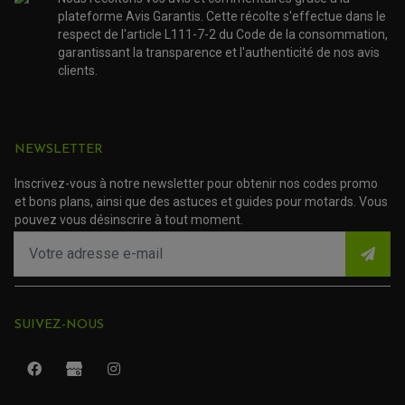
PROTECTION MOTO
plateforme Avis Garantis. Cette récolte s'effectue dans le
ACCESSOIRE SCOOTER BMW
COUVRE CARTER ET SLIDER
respect de l'article L111-7-2 du Code de la consommation,
ACCESSOIRE SCOOTER GILERA
PATINS DE PROTECTION TOP BLOCK
PATIN DE RECHANGE TOP BLOCK
garantissant la transparence et l'authenticité de nos avis
ACCESSOIRE SCOOTER HONDA
PROTECTION RADIATEUR
clients.
ACCESSOIRE SCOOTER KYMCO
PROTECTION FOURCHE ET BRAS OSCILLANT
PROTECTION SILENCIEUX
ACCESSOIRE SCOOTER MBK
PROTECTION LEVIER
ACCESSOIRE SCOOTER PEUGEOT
TAMPONS ALLOY ULTIMA
ACCESSOIRE SCOOTER PIAGGIO
NEWSLETTER
ACCESSOIRE SCOOTER SUZUKI
ROULEMENT MOTO
ACCESSOIRE SCOOTER VESPA
ROULEMENT DE ROUE
Inscrivez-vous à notre newsletter pour obtenir nos codes promo
ACCESSOIRE SCOOTER YAMAHA
ROULEMENT DE DIRECTION
et bons plans, ainsi que des astuces et guides pour motards. Vous
pouvez vous désinscrire à tout moment.
TRANSMISSION
AMORTISSEUR DE COUPLE
EMBRAYAGE MOTO
KIT CHAÎNE MOTO
SUIVEZ-NOUS