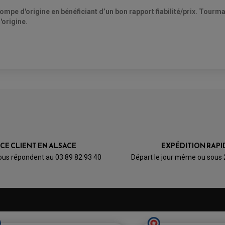
e d'origine en bénéficiant d’un bon rapport fiabilité/prix. Tourm
'origine.
AVIS À PROPOS DU PRODUIT
1
0
0
0
0
ICE CLIENT EN ALSACE
EXPÉDITION RAPI
1★
2★
3★
4★
5★
ous répondent au 03 89 82 93 40
Départ le jour même ou sous
ontage