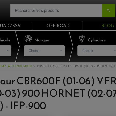

UAD / SSV
OFF-ROAD
BLOG
Email
hicule
Marque
Cylindrée
Choisir
Choisir
Mot de passe
OMPE À ESSENCE MOTO
POMPE À ESSENCE POUR CBR600F (01-06) VFR800 (98-02) CB
Mot de p
our CBR600F (01-06) VFR
CO
-03) 900 HORNET (02-0
S'I
 - IFP-900