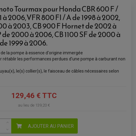
moto Tourmax pour Honda CBR 600 F /
VOIR LE PANIER
01 à 2006,VFR 800 FI / A de 1998 à 2002,
0 à 2003, CB 900 F Hornet de 2002 à
 de 2000 à 2006, CB 1100 SF de 2000 à
de 1999 à 2006.
e de la pompe à essence d'origine immergée
 rétablir les performances perdues d'une pompe à carburant non
) tuyau(x), le(s) collier(s), le faisceau de câbles nécessaires selon
129,46 € TTC
au lieu de
139,20 €
AJOUTER AU PANIER