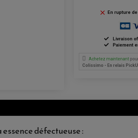

En rupture de 
Livraison o
Paiement e
Achetez maintenant
pour
Colissimo - En relais Pick
 essence défectueuse :