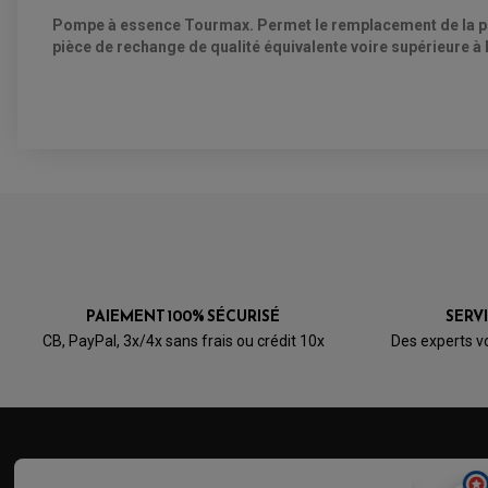
Pompe à essence Tourmax. Permet le remplacement de la pomp
pièce de rechange de qualité équivalente voire supérieure à l
VOIR L'ATTESTATION
Avis soumis à un contrôle
PAIEMENT 100% SÉCURISÉ
SERV
CB, PayPal, 3x/4x sans frais ou crédit 10x
Des experts v
Acheteur Vérifié
Publié le 30/08/2016 à 22:56
(Date de commande : 18/08/2016)
Article conforme, la même que l'origine donc pas de problème de m