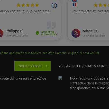
chand approuvé par la Société des Avis Garantis,
cliquez ici pour vérifier
.
VOS AVIS ET COMMENTAIRES
Nous contacter
chevron_right
coute du lundi au vendredi de 
Nous récoltons vos avis e
s'effectue dans le respec
transparence et l'authenti