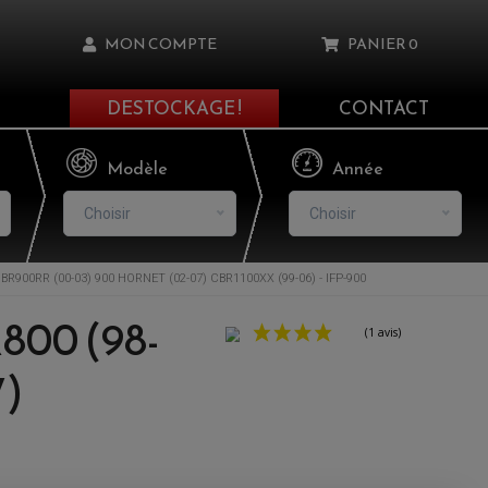
MON COMPTE
PANIER
0
DESTOCKAGE !
CONTACT
Il n'y a aucun produit dans votre panier
Modèle
Année
Choisir
Choisir
R900RR (00-03) 900 HORNET (02-07) CBR1100XX (99-06) - IFP-900
asse oublié ?
800 (98-
NNEXION
7)
NSCRIRE