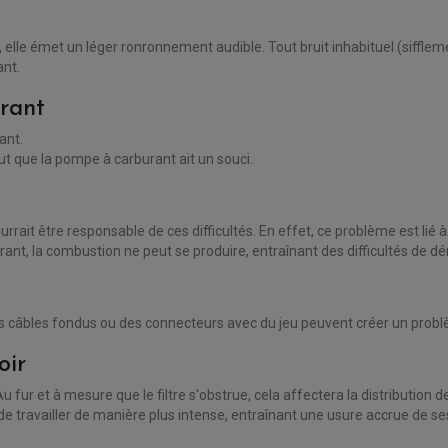
lle émet un léger ronronnement audible. Tout bruit inhabituel (sifflem
nt.
rant
ant.
t que la pompe à carburant ait un souci.
ait être responsable de ces difficultés. En effet, ce problème est lié
ant, la combustion ne peut se produire, entraînant des difficultés de 
câbles fondus ou des connecteurs avec du jeu peuvent créer un probl
oir
 Au fur et à mesure que le filtre s'obstrue, cela affectera la distribution 
 de travailler de manière plus intense, entraînant une usure accrue de 