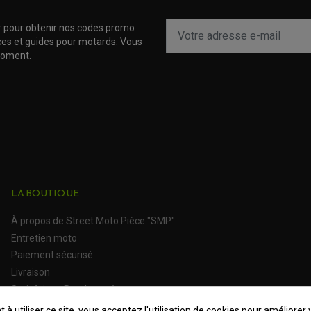
r pour obtenir nos codes promo
uces et guides pour motards. Vous
moment.
LA BOUTIQUE
À propos de Street Moto Pièce "SMP"
Entretien moto
Paiement sécurisé
Livraison
Satisfait ou Remboursé
 à utiliser ce site, vous acceptez l'utilisation de cookies pour améliorer 