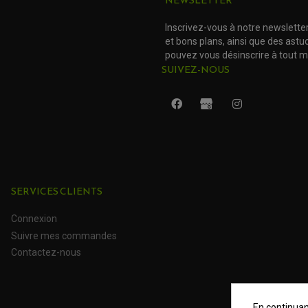
NEWSLETTER
Inscrivez-vous à notre newslette
et bons plans, ainsi que des ast
pouvez vous désinscrire à tout 
SUIVEZ-NOUS
SERVICES CLIENTS
Connexion
Suivre mes commandes
Contactez-nous
En continuant