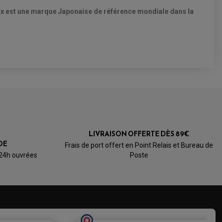
ax est une marque Japonaise de référence mondiale dans la
4.0
/5
LIVRAISON OFFERTE DÈS 89€
Basé sur 1 avis
DE
Frais de port offert en Point Relais et Bureau de
 24h ouvrées
Poste