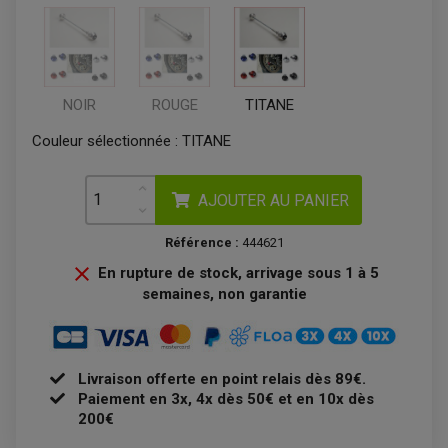
REDRESSEUR / RÉGULATEUR
KIT RÉPARATION CARBU
CLIGNOTANT MOTO
ECLAIRAGE SCOOTER
KIT RÉPARATION POMPE A EAU
CLIGNOTANT TYPE ORIGINE
POMPE A ESSENCE
PIPE D'ADMISSION
DÉMARREUR
RADIATEUR
ECLAIRAGE MOTO
DURITE RADIATEUR
FEUX ADDITIONNELS
FREINAGE
KIT RECONDITIONNEMENT DEMARREUR
DISQUE DE FREIN AVANT
NOIR
ROUGE
TITANE
POMPE A ESSENCE
ACCESSOIRE + VISSERIE FREINAGE
REDRESSEUR / REGULATEUR
DISQUE DE FREIN ARRIERE
STATOR
Couleur sélectionnée :
TITANE
PLAQUETTE DE FREIN AVANT
PLAQUETTE DE FREIN ARRIERE
MAÎTRE CYLINDRE
ENTRETIEN MOTO
AJOUTER AU PANIER
ATELIER, PADDOCK, STAND
ANTIPARASITE NGK
BOUGIE NGK
Référence :
444621
FILTRE A AIR
FILTRE A HUILE

En rupture de stock, arrivage sous 1 à 5
FILTRE ET ACCESSOIRE ESSENCE
OUTILLAGE
semaines, non garantie
PRODUIT D'ENTRETIEN
Livraison offerte en point relais dès 89€.
Paiement en 3x, 4x dès 50€ et en 10x dès
200€