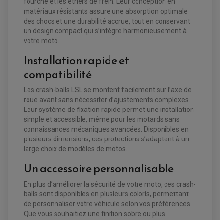
fourche et les étriers de frein. Leur conception en
EQUIPEMENT FREINAGE MOTO CROSS ET
matériaux résistants assure une absorption optimale
HUILE ET PRODUIT D'ENTRETIEN QUAD
FREINAGE
ENDURO
des chocs et une durabilité accrue, tout en conservant
HUILE POUR QUAD
ACCESSOIRE + VISSERIE FREINAGE
un design compact qui s’intègre harmonieusement à
ACCESSOIRES FREINAGE
PRODUIT D'ENTRETIEN QUAD
DISQUE DE FREIN
DISQUE DE FREIN AVANT
votre moto.
PLAQUETTE DE FREIN
DISQUE DE FREIN ARRIÈRE
KIT DURITE DE FREIN
PLAQUETTE DE FREIN
Installation rapide et
JANTES / ACCESSOIRES QUAD ET SSV
KIT DURITE D'EMBRAYAGE MOTO
KIT RÉPARATION PÉDALE DE FREIN
CHAÎNE A NEIGE QUAD-SSV
KIT RÉPARATION ÉTRIER DE FREIN
KIT RÉPARATION MAÎTRE CYLINDRE
compatibilité
CHAÎNES A NEIGE
KIT RÉPARATION MAÎTRE CYLINDRE
KIT RÉPARATION ÉTRIER DE FREIN
PRODUIT ENTRETIEN
CHAMBRE A AIR QUAD ET SSV
MAÎTRE CYLINDRE
FILTRE A AIR
CLOUS / CRAMPON VISSABLE
Les crash-balls LSL se montent facilement sur l’axe de
FILTRE A HUILE
ÉLARGISSEURES DE VOIES QUAD
ROULEMENT MOTO CROSS ET ENDURO
roue avant sans nécessiter d’ajustements complexes.
BOUGIE SCOOTER
JANTES QUAD ET SSV
HUILE ET PRODUIT D'ENTRETIEN
ROULEMENT DE ROUE AVANT
Leur système de fixation rapide permet une installation
PRODUIT D'ENTRETIEN
HUILE MOTEUR
ROULEMENT DE ROUE ARRIÈRE
FILTRE A AIR K&N
simple et accessible, même pour les motards sans
PRODUIT D'ENTRETIEN
ROULEMENT D'AMORTISSEUR
connaissances mécaniques avancées. Disponibles en
ROULEMENT BIELLETTES
ROULEMENT COLONNE DE DIRECTION
plusieurs dimensions, ces protections s’adaptent à un
HUILE ET LUBRIFIANTS SCOOTER
PARTIE CYCLE
ROULEMENT BRAS OSCILLANT
large choix de modèles de motos.
HUILE SCOOTER
ARAIGNÉE / SUPPORT CARÉNAGE
PRODUIT D'ENTRETIEN SCOOTER
BULLE / PARE-BRISE
Un accessoire personnalisable
CÂBLE ACCÉLÉRATEUR
CABLE D'EMBRAYAGE
PARTIE CYCLE
KIT RABAISSEMENT MOTO
En plus d’améliorer la sécurité de votre moto, ces crash-
BULLE / PARE-BRISE
KIT STREET BIKE
balls sont disponibles en plusieurs coloris, permettant
LEVIER DE FREIN
LEVIER DE FREIN
de personnaliser votre véhicule selon vos préférences.
RÉTROVISEUR TYPE ORIGINE
LEVIER D'EMBRAYAGE
OPTIQUE TYPE ORIGINE
Que vous souhaitiez une finition sobre ou plus
PÉDALE DE FREIN