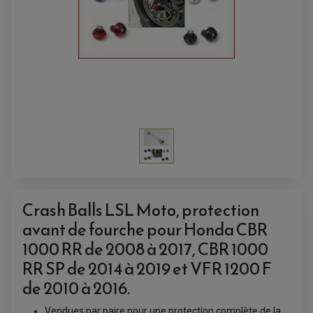
Crash Balls LSL Moto, protection
avant de fourche pour Honda CBR
1000 RR de 2008 à 2017, CBR 1000
RR SP de 2014 à 2019 et VFR 1200 F
ACCESSOIRES QUAD
de 2010 à 2016.
ACCESSOIRES ANODISES POUR QUAD
BOUCHON DE RÉSERVOIR QUAD
GUIDON QUAD
Vendues par paire pour une protection complète de la