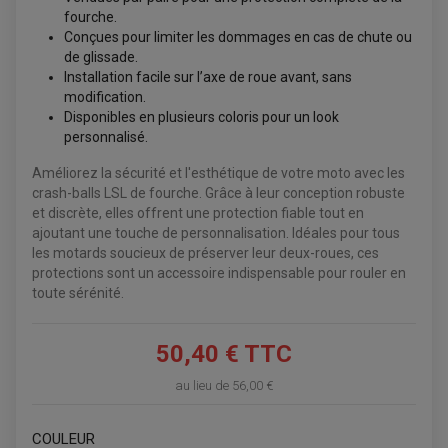
KIT DÉCO QUAD / SSV
fourche.
KIT POIGNÉE DE GAZ QUAD
POIGNÉE QUAD
Conçues pour limiter les dommages en cas de chute ou
PROTÈGE-MAINS
de glissade.
PONTETS / REHAUSSES DE GUIDON
Installation facile sur l’axe de roue avant, sans
REPOSE PIED QUAD
modification.
Disponibles en plusieurs coloris pour un look
BAGAGERIE / TREUIL / ATTELAGE
personnalisé.
ÉQUIPEMENT ÉLECTRIQUE
COFFRE / TOP CASE QUAD
ACCESSOIRES ÉLECTRIQUE ENDURO
TREUIL ET ATTELAGE QUAD-SSV
Améliorez la sécurité et l'esthétique de votre moto avec les
PLAQUE PHARE
BAGAGERIE
COMPTEUR D'HEURE
crash-balls LSL de fourche. Grâce à leur conception robuste
BAGAGERIE SOUPLE
DÉMARREUR
ÉCHAPPEMENT QUAD
ACCESSOIRE GPS, SMARTPHONE
et discrète, elles offrent une protection fiable tout en
CONDENSATEUR
ÉCHAPPEMENT QUAD
SELLE CONFORT
ajoutant une touche de personnalisation. Idéales pour tous
BOBINE D'ALLUMAGE
SUPPORT TOP CASE
COUPE-CONTACT
les motards soucieux de préserver leur deux-roues, ces
SUPPORT VALISE LATERAL
ENTRETIEN QUAD / SSV
TOP CASE ET VALISES
protections sont un accessoire indispensable pour rouler en
BATTERIE
toute sérénité.
TRANSMISSION
BOUGIE QUAD
KIT CHAÎNE
ÉCHAPPEMENT MOTO
ÉCHAPEMENT SCOOTER
FILTRE A AIR BMC QUAD
GUIDE CHAÎNE
FILTRE A AIR QUAD
SILENCIEUX / ÉCHAPPEMENT MOTO
ÉCHAPPEMENT SCOOTER
PATIN DE BRAS OSCILLANT
50,40 € TTC
FILTRE A HUILE QUAD
ACCESSOIRE ÉCHAPPEMENT
ROULETTE DE CHAÎNE
EMBRAYAGE OFF ROAD
au lieu de
56,00 €
ELECTRICITÉ
ÉLECTRICITÉ
CLIGNOTANT TYPE ORIGINE
ACCESSOIRES ELECTRIQUE
PIÈCE MOTEUR
BATTERIE SCOOTER
BATTERIE
CHARGEUR DE BATTERIE
COULEUR
POMPE À EAU BOYESEN
CHARGEUR BATTERIE