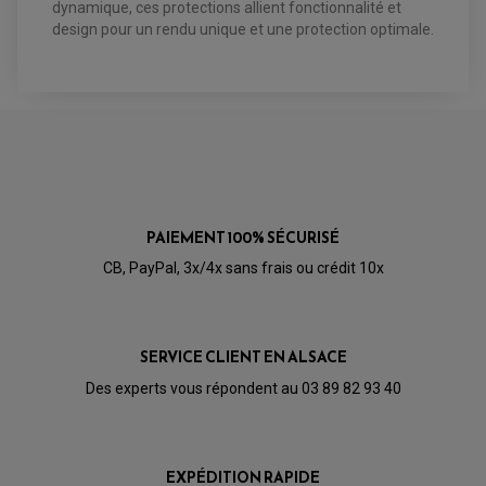
dynamique, ces protections allient fonctionnalité et
PIÈCE MOTEUR
REPOSE PIED TYPE ORIGINE
design pour un rendu unique et une protection optimale.
RETROVISEUR MOTO TYPE ORIGINE
GALET DE VARIATEUR
SÉLECTEUR DE VITESSE
COURROIE
VARIATEUR SCOOTER
POMPE A ESSENCE
PAIEMENT 100% SÉCURISÉ
CB, PayPal, 3x/4x sans frais ou crédit 10x
SERVICE CLIENT EN ALSACE
Des experts vous répondent au 03 89 82 93 40
EXPÉDITION RAPIDE