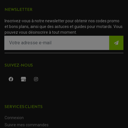
NEWSLETTER
Inscrivez-vous à notre newsletter pour obtenir nos codes promo
et bons plans, ainsi que des astuces et guides pour motards. Vous
pouvez vous désinscrire à tout moment.
SUIVEZ-NOUS
ROULEMENT QUAD / SSV
JOINT DE TIGE D'AMORTISSEUR
KIT ROULEMENT D'AMORTISSEUR
SERVICES CLIENTS
KIT ROULEMENT DE BRAS OSCILLANT
KIT ROULEMENT DE BIELLETTES D'AMORTISSEUR
PLASTIQUES MOTO CROSS ET ENDURO
KIT RÉPARATION ENTRETOISE D'AMORTISSEUR
Connexion
PLASTIQUES GASGAS
KIT ROULEMENT & JOINT DE DIFFÉRENTIEL
Suivre mes commandes
PLASTIQUES HONDA
ROULEMENT DE COLONNE DE DIRECTION