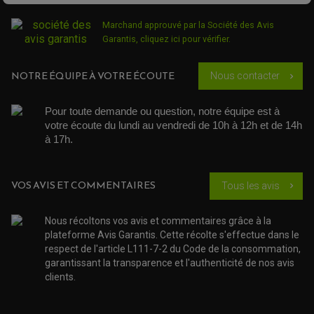
QUAD
PNEUMATIQUE
ACCESSOIRE ATELIER QUAD
Marchand approuvé par la Société des Avis
SUSPENSION
CHAMBRE A AIR
OUTILLAGE QUAD
Garantis,
cliquez ici pour vérifier
.
NOS MARQUES
JOINT SPY
FOURCHE ET AMORTISSEUR
ACCESSOIRE SCOOTER APRILIA
PROTECTION MOTO
NOTRE ÉQUIPE À VOTRE ÉCOUTE
ACCESSOIRE SCOOTER BMW
Nous contacter
chevron_right
COUVRE CARTER ET SLIDER
ACCESSOIRE SCOOTER GILERA
PATINS DE PROTECTION TOP BLOCK
PATIN DE RECHANGE TOP BLOCK
ACCESSOIRE SCOOTER HONDA
PROTECTION RADIATEUR
Pour toute demande ou question, notre équipe est à 
ACCESSOIRE SCOOTER KYMCO
PROTECTION FOURCHE ET BRAS OSCILLANT
votre écoute du lundi au vendredi de 10h à 12h et de 14h 
PROTECTION SILENCIEUX
ACCESSOIRE SCOOTER MBK
à 17h. 
PROTECTION LEVIER
ACCESSOIRE SCOOTER PEUGEOT
TAMPONS ALLOY ULTIMA
ACCESSOIRE SCOOTER PIAGGIO
ACCESSOIRE SCOOTER SUZUKI
VOS AVIS ET COMMENTAIRES
ROULEMENT MOTO
Tous les avis
chevron_right
ACCESSOIRE SCOOTER VESPA
ROULEMENT DE ROUE
ACCESSOIRE SCOOTER YAMAHA
ROULEMENT DE DIRECTION
Nous récoltons vos avis et commentaires grâce à la
plateforme Avis Garantis. Cette récolte s'effectue dans le
TRANSMISSION
respect de l'article L111-7-2 du Code de la consommation,
AMORTISSEUR DE COUPLE
garantissant la transparence et l'authenticité de nos avis
EMBRAYAGE MOTO
KIT CHAÎNE MOTO
clients.