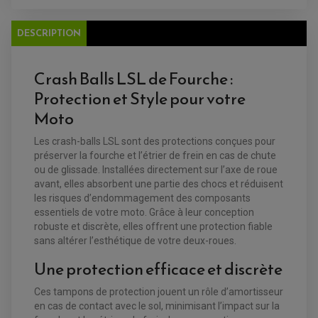
DESCRIPTION
Crash Balls LSL de Fourche :
Protection et Style pour votre
Moto
EQUIPEMENT ELECTRIQUE QUAD / SSV
Les crash-balls LSL sont des protections conçues pour
ACCESSOIRES ELECTRIQUE QUAD / SSV
préserver la fourche et l’étrier de frein en cas de chute
BOITIER CDI QUAD ET SSV
CHARGEUR DE BATTERIE QUAD / SSV
ou de glissade. Installées directement sur l’axe de roue
COMPTEUR QUAD / SSV
avant, elles absorbent une partie des chocs et réduisent
CONTACTEUR A CLÉ QUAD
les risques d’endommagement des composants
DÉMARREUR
ECLAIRAGE LED / HALOGÈNE
essentiels de votre moto. Grâce à leur conception
STATOR ET REDRESSEUR / REGULATEUR
robuste et discrète, elles offrent une protection fiable
VENTILATEUR DE RADIATEUR
sans altérer l’esthétique de votre deux-roues.
Une protection efficace et discrète
EQUIPEMENT FREINAGE QUAD / SSV
PNEUMATIQUE
DISQUE DE FREIN QUAD / SSV
KIT DURITE DE FREIN QUAD
MOUSSE
Ces tampons de protection jouent un rôle d’amortisseur
KIT REPARATION MAÎTRE CYLINDRE QUAD / SSV
CHAMBRE À AIR
en cas de contact avec le sol, minimisant l’impact sur la
PLAQUETTES DE FREIN QUAD / SSV