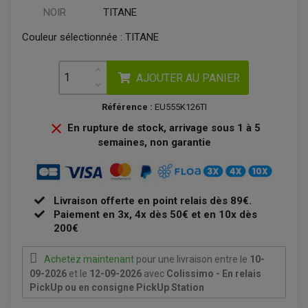
REDRESSEUR / RÉGULATEUR
KIT RÉPARATION CARBU
CLIGNOTANT MOTO
NOIR
TITANE
ECLAIRAGE SCOOTER
KIT RÉPARATION POMPE A EAU
CLIGNOTANT TYPE ORIGINE
POMPE A ESSENCE
PIPE D'ADMISSION
DÉMARREUR
Couleur sélectionnée :
TITANE
RADIATEUR
ECLAIRAGE MOTO
DURITE RADIATEUR
FEUX ADDITIONNELS
FREINAGE
KIT RECONDITIONNEMENT DEMARREUR
DISQUE DE FREIN AVANT
POMPE A ESSENCE
AJOUTER AU PANIER
ACCESSOIRE + VISSERIE FREINAGE
REDRESSEUR / REGULATEUR
DISQUE DE FREIN ARRIERE
STATOR
PLAQUETTE DE FREIN AVANT
Référence :
EU555K126TI
PLAQUETTE DE FREIN ARRIERE
MAÎTRE CYLINDRE
ENTRETIEN MOTO

En rupture de stock, arrivage sous 1 à 5
ATELIER, PADDOCK, STAND
semaines, non garantie
ANTIPARASITE NGK
BOUGIE NGK
FILTRE A AIR
FILTRE A HUILE
FILTRE ET ACCESSOIRE ESSENCE
Livraison offerte en point relais dès 89€.
OUTILLAGE
PRODUIT D'ENTRETIEN
Paiement en 3x, 4x dès 50€ et en 10x dès
200€
Achetez maintenant
pour une livraison
entre le
10-
09-2026
et le
12-09-2026
avec
Colissimo - En relais
PickUp ou en consigne PickUp Station