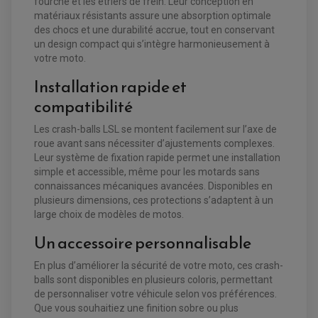
fourche et les étriers de frein. Leur conception en
EQUIPEMENT FREINAGE MOTO CROSS ET
matériaux résistants assure une absorption optimale
HUILE ET PRODUIT D'ENTRETIEN QUAD
FREINAGE
des chocs et une durabilité accrue, tout en conservant
ENDURO
HUILE POUR QUAD
ACCESSOIRE + VISSERIE FREINAGE
un design compact qui s’intègre harmonieusement à
ACCESSOIRES FREINAGE
PRODUIT D'ENTRETIEN QUAD
DISQUE DE FREIN
DISQUE DE FREIN AVANT
votre moto.
PLAQUETTE DE FREIN
DISQUE DE FREIN ARRIÈRE
KIT DURITE DE FREIN
PLAQUETTE DE FREIN
Installation rapide et
JANTES / ACCESSOIRES QUAD ET SSV
KIT DURITE D'EMBRAYAGE MOTO
KIT RÉPARATION PÉDALE DE FREIN
KIT RÉPARATION ÉTRIER DE FREIN
CHAÎNE A NEIGE QUAD-SSV
KIT RÉPARATION MAÎTRE CYLINDRE
compatibilité
KIT RÉPARATION MAÎTRE CYLINDRE
CHAÎNES A NEIGE
KIT RÉPARATION ÉTRIER DE FREIN
PRODUIT ENTRETIEN
MAÎTRE CYLINDRE
CHAMBRE A AIR QUAD ET SSV
FILTRE A AIR
CLOUS / CRAMPON VISSABLE
Les crash-balls LSL se montent facilement sur l’axe de
FILTRE A HUILE
ÉLARGISSEURES DE VOIES QUAD
ROULEMENT MOTO CROSS ET ENDURO
roue avant sans nécessiter d’ajustements complexes.
BOUGIE SCOOTER
HUILE ET PRODUIT D'ENTRETIEN
JANTES QUAD ET SSV
ROULEMENT DE ROUE AVANT
Leur système de fixation rapide permet une installation
PRODUIT D'ENTRETIEN
HUILE MOTEUR
ROULEMENT DE ROUE ARRIÈRE
FILTRE A AIR K&N
simple et accessible, même pour les motards sans
PRODUIT D'ENTRETIEN
ROULEMENT D'AMORTISSEUR
connaissances mécaniques avancées. Disponibles en
ROULEMENT BIELLETTES
ROULEMENT COLONNE DE DIRECTION
plusieurs dimensions, ces protections s’adaptent à un
HUILE ET LUBRIFIANTS SCOOTER
PARTIE CYCLE
ROULEMENT BRAS OSCILLANT
large choix de modèles de motos.
HUILE SCOOTER
ARAIGNÉE / SUPPORT CARÉNAGE
PRODUIT D'ENTRETIEN SCOOTER
BULLE / PARE-BRISE
Un accessoire personnalisable
CÂBLE ACCÉLÉRATEUR
CABLE D'EMBRAYAGE
PARTIE CYCLE
KIT RABAISSEMENT MOTO
En plus d’améliorer la sécurité de votre moto, ces crash-
BULLE / PARE-BRISE
KIT STREET BIKE
balls sont disponibles en plusieurs coloris, permettant
LEVIER DE FREIN
LEVIER DE FREIN
de personnaliser votre véhicule selon vos préférences.
RÉTROVISEUR TYPE ORIGINE
LEVIER D'EMBRAYAGE
OPTIQUE TYPE ORIGINE
Que vous souhaitiez une finition sobre ou plus
PÉDALE DE FREIN