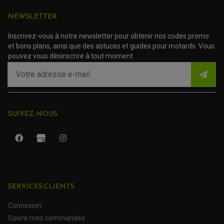
NEWSLETTER
Inscrivez-vous à notre newsletter pour obtenir nos codes promo
et bons plans, ainsi que des astuces et guides pour motards. Vous
pouvez vous désinscrire à tout moment.
SUIVEZ-NOUS
ROULEMENT QUAD / SSV
JOINT DE TIGE D'AMORTISSEUR
KIT ROULEMENT D'AMORTISSEUR
SERVICES CLIENTS
KIT ROULEMENT DE BRAS OSCILLANT
KIT ROULEMENT DE BIELLETTES D'AMORTISSEUR
PLASTIQUES MOTO CROSS ET ENDURO
KIT RÉPARATION ENTRETOISE D'AMORTISSEUR
Connexion
PLASTIQUES GASGAS
KIT ROULEMENT & JOINT DE DIFFÉRENTIEL
Suivre mes commandes
PLASTIQUES HONDA
ROULEMENT DE COLONNE DE DIRECTION