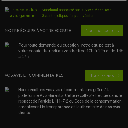
QUAD
PNEUMATIQUE
ACCESSOIRE ATELIER QUAD
Marchand approuvé par la Société des Avis
SUSPENSION
CHAMBRE A AIR
OUTILLAGE QUAD
Garantis,
cliquez ici pour vérifier
.
NOS MARQUES
JOINT SPY
FOURCHE ET AMORTISSEUR
ACCESSOIRE SCOOTER APRILIA
PROTECTION MOTO
NOTRE ÉQUIPE À VOTRE ÉCOUTE
ACCESSOIRE SCOOTER BMW
Nous contacter
chevron_right
COUVRE CARTER ET SLIDER
ACCESSOIRE SCOOTER GILERA
PATINS DE PROTECTION TOP BLOCK
PATIN DE RECHANGE TOP BLOCK
ACCESSOIRE SCOOTER HONDA
PROTECTION RADIATEUR
Pour toute demande ou question, notre équipe est à 
ACCESSOIRE SCOOTER KYMCO
PROTECTION FOURCHE ET BRAS OSCILLANT
votre écoute du lundi au vendredi de 10h à 12h et de 14h 
PROTECTION SILENCIEUX
ACCESSOIRE SCOOTER MBK
à 17h. 
PROTECTION LEVIER
ACCESSOIRE SCOOTER PEUGEOT
TAMPONS ALLOY ULTIMA
ACCESSOIRE SCOOTER PIAGGIO
ACCESSOIRE SCOOTER SUZUKI
VOS AVIS ET COMMENTAIRES
ROULEMENT MOTO
Tous les avis
chevron_right
ACCESSOIRE SCOOTER VESPA
ROULEMENT DE ROUE
ACCESSOIRE SCOOTER YAMAHA
ROULEMENT DE DIRECTION
Nous récoltons vos avis et commentaires grâce à la
plateforme Avis Garantis. Cette récolte s'effectue dans le
TRANSMISSION
respect de l'article L111-7-2 du Code de la consommation,
AMORTISSEUR DE COUPLE
garantissant la transparence et l'authenticité de nos avis
EMBRAYAGE MOTO
KIT CHAÎNE MOTO
clients.