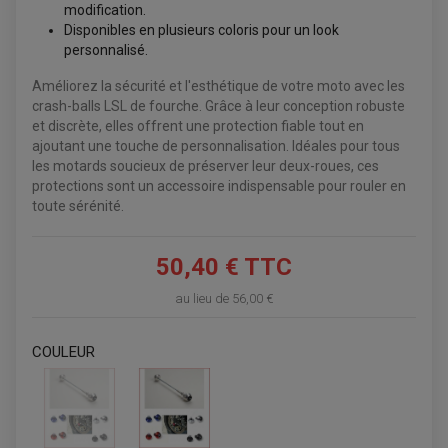
KIT DÉCO QUAD / SSV
modification.
KIT POIGNÉE DE GAZ QUAD
Disponibles en plusieurs coloris pour un look
POIGNÉE QUAD
PROTÈGE-MAINS
personnalisé.
PONTETS / REHAUSSES DE GUIDON
REPOSE PIED QUAD
Améliorez la sécurité et l'esthétique de votre moto avec les
crash-balls LSL de fourche. Grâce à leur conception robuste
BAGAGERIE / TREUIL / ATTELAGE
et discrète, elles offrent une protection fiable tout en
ÉQUIPEMENT ÉLECTRIQUE
COFFRE / TOP CASE QUAD
ajoutant une touche de personnalisation. Idéales pour tous
ACCESSOIRES ÉLECTRIQUE ENDURO
TREUIL ET ATTELAGE QUAD-SSV
les motards soucieux de préserver leur deux-roues, ces
PLAQUE PHARE
BAGAGERIE
protections sont un accessoire indispensable pour rouler en
COMPTEUR D'HEURE
BAGAGERIE SOUPLE
DÉMARREUR
ÉCHAPPEMENT QUAD
toute sérénité.
ACCESSOIRE GPS, SMARTPHONE
CONDENSATEUR
ÉCHAPPEMENT QUAD
SELLE CONFORT
BOBINE D'ALLUMAGE
SUPPORT TOP CASE
COUPE-CONTACT
SUPPORT VALISE LATERAL
50,40 € TTC
ENTRETIEN QUAD / SSV
TOP CASE ET VALISES
BATTERIE
TRANSMISSION
au lieu de
56,00 €
BOUGIE QUAD
KIT CHAÎNE
ÉCHAPPEMENT MOTO
ÉCHAPEMENT SCOOTER
FILTRE A AIR BMC QUAD
GUIDE CHAÎNE
FILTRE A AIR QUAD
SILENCIEUX / ÉCHAPPEMENT MOTO
ÉCHAPPEMENT SCOOTER
PATIN DE BRAS OSCILLANT
COULEUR
FILTRE A HUILE QUAD
ACCESSOIRE ÉCHAPPEMENT
ROULETTE DE CHAÎNE
EMBRAYAGE OFF ROAD
ELECTRICITÉ
ÉLECTRICITÉ
CLIGNOTANT TYPE ORIGINE
ACCESSOIRES ELECTRIQUE
PIÈCE MOTEUR
BATTERIE SCOOTER
BATTERIE
CHARGEUR DE BATTERIE
POMPE À EAU BOYESEN
CHARGEUR BATTERIE