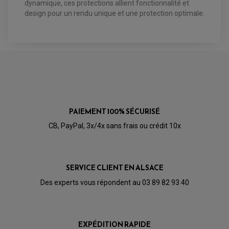
dynamique, ces protections allient fonctionnalité et
PIÈCE MOTEUR
REPOSE PIED TYPE ORIGINE
design pour un rendu unique et une protection optimale.
RETROVISEUR MOTO TYPE ORIGINE
GALET DE VARIATEUR
SÉLECTEUR DE VITESSE
COURROIE
VARIATEUR SCOOTER
POMPE A ESSENCE
PAIEMENT 100% SÉCURISÉ
CB, PayPal, 3x/4x sans frais ou crédit 10x
SERVICE CLIENT EN ALSACE
Des experts vous répondent au 03 89 82 93 40
EXPÉDITION RAPIDE