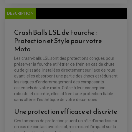
DESCRIPTION
Crash Balls LSL de Fourche :
Protection et Style pour votre
Moto
EQUIPEMENT ELECTRIQUE QUAD / SSV
Les crash-balls LSL sont des protections conçues pour
ACCESSOIRES ELECTRIQUE QUAD / SSV
préserver la fourche et l’étrier de frein en cas de chute
BOITIER CDI QUAD ET SSV
CHARGEUR DE BATTERIE QUAD / SSV
ou de glissade. Installées directement sur l’axe de roue
COMPTEUR QUAD / SSV
avant, elles absorbent une partie des chocs et réduisent
CONTACTEUR A CLÉ QUAD
les risques d’endommagement des composants
DÉMARREUR
ECLAIRAGE LED / HALOGÈNE
essentiels de votre moto. Grâce à leur conception
STATOR ET REDRESSEUR / REGULATEUR
robuste et discrète, elles offrent une protection fiable
VENTILATEUR DE RADIATEUR
sans altérer l’esthétique de votre deux-roues.
Une protection efficace et discrète
EQUIPEMENT FREINAGE QUAD / SSV
PNEUMATIQUE
DISQUE DE FREIN QUAD / SSV
KIT DURITE DE FREIN QUAD
MOUSSE
Ces tampons de protection jouent un rôle d’amortisseur
KIT REPARATION MAÎTRE CYLINDRE QUAD / SSV
CHAMBRE À AIR
en cas de contact avec le sol, minimisant l’impact sur la
PLAQUETTES DE FREIN QUAD / SSV