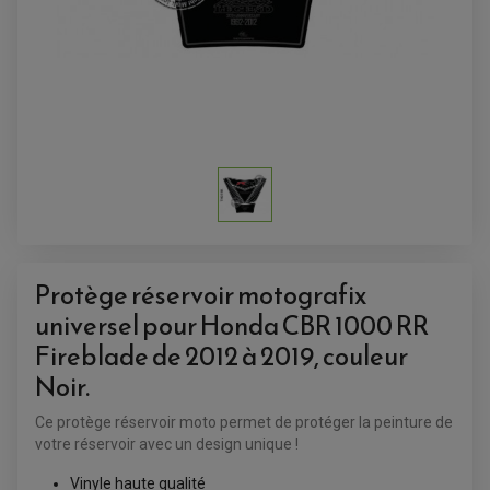
ACCESSOIRES QUAD
Protège réservoir motografix
ACCESSOIRES ANODISES POUR QUAD
BOUCHON DE RÉSERVOIR QUAD
universel pour Honda CBR 1000 RR
GUIDON QUAD
KIT DÉCO QUAD / SSV
Fireblade de 2012 à 2019, couleur
KIT POIGNÉE DE GAZ QUAD
POIGNÉE QUAD
Noir.
PROTÈGE-MAINS
PONTETS / REHAUSSES DE GUIDON
Ce protège réservoir moto permet de protéger la peinture de
REPOSE PIED QUAD
votre réservoir avec un design unique !
BAGAGERIE / TREUIL / ATTELAGE
Vinyle haute qualité