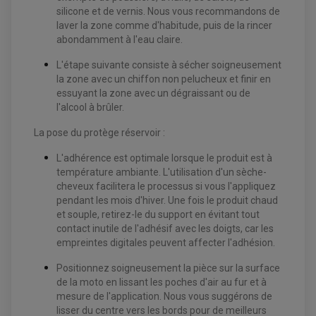
CHARGEUR DE BATTERIE QUAD / SSV
silicone et de vernis. Nous vous recommandons de
COMPTEUR QUAD / SSV
CONTACTEUR A CLÉ QUAD
laver la zone comme d'habitude, puis de la rincer
DÉMARREUR
abondamment à l'eau claire.
ECLAIRAGE LED / HALOGÈNE
STATOR ET REDRESSEUR / REGULATEUR
L'étape suivante consiste à sécher soigneusement
VENTILATEUR DE RADIATEUR
la zone avec un chiffon non pelucheux et finir en
essuyant la zone avec un dégraissant ou de
EQUIPEMENT FREINAGE QUAD / SSV
l'alcool à brûler.
PNEUMATIQUE
DISQUE DE FREIN QUAD / SSV
KIT DURITE DE FREIN QUAD
MOUSSE
La pose du protège réservoir :
KIT REPARATION MAÎTRE CYLINDRE QUAD / SSV
CHAMBRE À AIR
PLAQUETTES DE FREIN QUAD / SSV
L'adhérence est optimale lorsque le produit est à
EQUIPEMENT FREINAGE MOTO CROSS ET
température ambiante. L'utilisation d'un sèche-
HUILE ET PRODUIT D'ENTRETIEN QUAD
FREINAGE
ENDURO
cheveux facilitera le processus si vous l'appliquez
HUILE POUR QUAD
ACCESSOIRE + VISSERIE FREINAGE
ACCESSOIRES FREINAGE
pendant les mois d'hiver. Une fois le produit chaud
PRODUIT D'ENTRETIEN QUAD
DISQUE DE FREIN
DISQUE DE FREIN AVANT
et souple, retirez-le du support en évitant tout
PLAQUETTE DE FREIN
DISQUE DE FREIN ARRIÈRE
KIT DURITE DE FREIN
contact inutile de l'adhésif avec les doigts, car les
PLAQUETTE DE FREIN
JANTES / ACCESSOIRES QUAD ET SSV
KIT DURITE D'EMBRAYAGE MOTO
KIT RÉPARATION PÉDALE DE FREIN
empreintes digitales peuvent affecter l'adhésion.
KIT RÉPARATION ÉTRIER DE FREIN
CHAÎNE A NEIGE QUAD-SSV
KIT RÉPARATION MAÎTRE CYLINDRE
KIT RÉPARATION MAÎTRE CYLINDRE
CHAÎNES A NEIGE
KIT RÉPARATION ÉTRIER DE FREIN
PRODUIT ENTRETIEN
Positionnez soigneusement la pièce sur la surface
MAÎTRE CYLINDRE
CHAMBRE A AIR QUAD ET SSV
FILTRE A AIR
CLOUS / CRAMPON VISSABLE
de la moto en lissant les poches d'air au fur et à
FILTRE A HUILE
ÉLARGISSEURES DE VOIES QUAD
ROULEMENT MOTO CROSS ET ENDURO
mesure de l'application. Nous vous suggérons de
BOUGIE SCOOTER
HUILE ET PRODUIT D'ENTRETIEN
JANTES QUAD ET SSV
ROULEMENT DE ROUE AVANT
lisser du centre vers les bords pour de meilleurs
PRODUIT D'ENTRETIEN