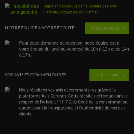
KIT RÉPARATION POMPE A EAU
PÉDALE DE FREIN
KIT RÉPARATION DEMARREUR
SÉLECTEUR DE VITESSE
Marchand approuvé par la Société des Avis
KIT RÉPARATION CARBU.
CÂBLE ACCÉLÉRATEUR
Garantis,
cliquez ici pour vérifier
.
KIT RÉPARATION ROBINET
PLASTIQUE QUAD / SSV
CÂBLE D'EMBRAYAGE
MEMBRANE / BOISSEAU
KICK DE DÉMARRAGE
PROTÈGE-MAINS
RADIATEUR MOTO
REPOSE PIEDS
POMPE A ESSENCE
NOTRE ÉQUIPE À VOTRE ÉCOUTE
Nous contacter
chevron_right
POIGNÉE
PIPE D'ADMISSION
GUIDON CROSS ET ENDURO
OUTILLAGE ET ACCESSOIRES ATELIER
DEMI COCOTTE
QUAD
Pour toute demande ou question, notre équipe est à 
PNEUMATIQUE
ACCESSOIRE ATELIER QUAD
votre écoute du lundi au vendredi de 10h à 12h et de 14h 
SUSPENSION
CHAMBRE A AIR
OUTILLAGE QUAD
à 17h. 
NOS MARQUES
JOINT SPY
FOURCHE ET AMORTISSEUR
ACCESSOIRE SCOOTER APRILIA
PROTECTION MOTO
ACCESSOIRE SCOOTER BMW
COUVRE CARTER ET SLIDER
VOS AVIS ET COMMENTAIRES
Tous les avis
chevron_right
ACCESSOIRE SCOOTER GILERA
PATINS DE PROTECTION TOP BLOCK
PATIN DE RECHANGE TOP BLOCK
ACCESSOIRE SCOOTER HONDA
PROTECTION RADIATEUR
ACCESSOIRE SCOOTER KYMCO
PROTECTION FOURCHE ET BRAS OSCILLANT
Nous récoltons vos avis et commentaires grâce à la
PROTECTION SILENCIEUX
ACCESSOIRE SCOOTER MBK
plateforme Avis Garantis. Cette récolte s'effectue dans le
PROTECTION LEVIER
ACCESSOIRE SCOOTER PEUGEOT
respect de l'article L111-7-2 du Code de la consommation,
TAMPONS ALLOY ULTIMA
ACCESSOIRE SCOOTER PIAGGIO
garantissant la transparence et l'authenticité de nos avis
ACCESSOIRE SCOOTER SUZUKI
clients.
ROULEMENT MOTO
ACCESSOIRE SCOOTER VESPA
ROULEMENT DE ROUE
ACCESSOIRE SCOOTER YAMAHA
ROULEMENT DE DIRECTION