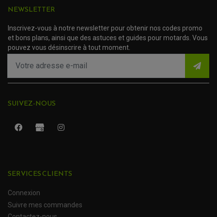
NEWSLETTER
TRANSMISSION
AMORTISSEUR DE COUPLE
EMBRAYAGE MOTO
Inscrivez-vous à notre newsletter pour obtenir nos codes promo
KIT CHAÎNE MOTO
et bons plans, ainsi que des astuces et guides pour motards. Vous
pouvez vous désinscrire à tout moment.
SUIVEZ-NOUS
SERVICES CLIENTS
ROULEMENT QUAD / SSV
JOINT DE TIGE D'AMORTISSEUR
Connexion
KIT ROULEMENT D'AMORTISSEUR
KIT ROULEMENT DE BRAS OSCILLANT
Suivre mes commandes
KIT ROULEMENT DE BIELLETTES D'AMORTISSEUR
PLASTIQUES MOTO CROSS ET ENDURO
KIT RÉPARATION ENTRETOISE D'AMORTISSEUR
Contactez-nous