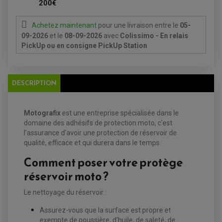
200€
PLAQUETTE DE FREIN AVANT
PLAQUETTE DE FREIN ARRIERE
MAÎTRE CYLINDRE
ENTRETIEN MOTO
Achetez maintenant
pour une livraison
entre le
05-
ATELIER, PADDOCK, STAND
09-2026
et le
08-09-2026
avec
Colissimo - En relais
ANTIPARASITE NGK
PickUp ou en consigne PickUp Station
BOUGIE NGK
FILTRE A AIR
FILTRE A HUILE
FILTRE ET ACCESSOIRE ESSENCE
OUTILLAGE
DESCRIPTION
PRODUIT D'ENTRETIEN
Motografix
est une entreprise spécialisée dans le
domaine des adhésifs de protection moto, c'est
l'assurance d'avoir une protection de réservoir de
qualité, efficace et qui durera dans le temps.
Comment poser votre protège
réservoir moto ?
Le nettoyage du réservoir :
EQUIPEMENT ELECTRIQUE QUAD / SSV
ACCESSOIRES ELECTRIQUE QUAD / SSV
Assurez-vous que la surface est propre et
BOITIER CDI QUAD ET SSV
exempte de poussière, d'huile, de saleté, de