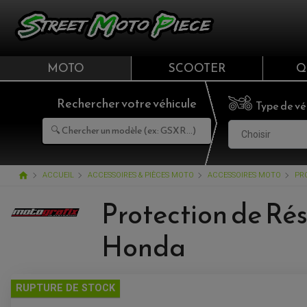
MOTO
SCOOTER
Q
Rechercher votre véhicule
Type de vé
Choisir
home
ACCUEIL
ACCESSOIRES & PIÈCES MOTO
ACCESSOIRES MOTO
PR
Protection de Rés
Honda
RUPTURE DE STOCK