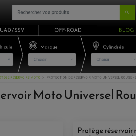

UAD / SSV
OFF-ROAD
BLOG
Email
hicule
Marque
Cylindrée
Choisir
Choisir
Mot de passe
OTÈGE RÉSERVOIRS MOTO
PROTECTION DE RÉSERVOIR MOTO UNIVERSEL ROUGE - 
Mot de p
ervoir Moto Universel Roug
CO
S'I
Protège réservoir