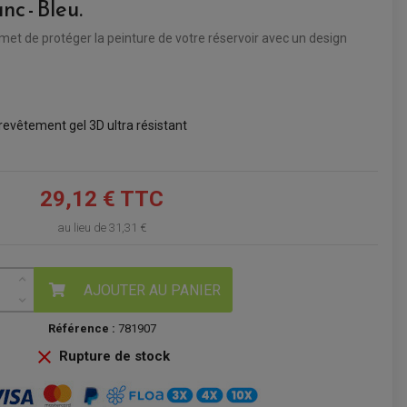
nc - Bleu.
VOIR LE PANIER
et de protéger la peinture de votre réservoir avec un design
revêtement gel 3D ultra résistant
29,12 € TTC
au lieu de
31,31 €
AJOUTER AU PANIER
Référence :
781907

Rupture de stock