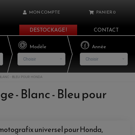
MON COMPTE
PANIER
0
DESTOCKAGE !
CONTACT
Il n'y a aucun produit dans votre panier
Modèle
Année
Choisir
Choisir
BLANC - BLEU POUR HONDA
asse oublié ?
e - Blanc - Bleu pour
NNEXION
NSCRIRE
 motografix universel pour Honda,