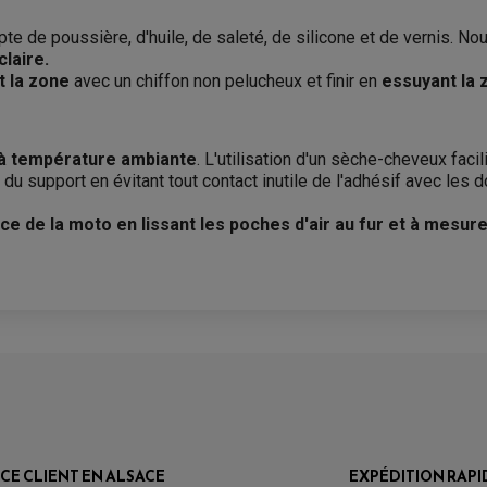
te de poussière, d'huile, de saleté, de silicone et de vernis.
laire.
 la zone
avec un chiffon non pelucheux et finir en
essuyant la 
t à température ambiante
. L'utilisation d'un sèche-cheveux fac
le du support en évitant tout contact inutile de l'adhésif avec les
 de la moto en lissant les poches d'air au fur et à mesure 
ICE CLIENT EN ALSACE
EXPÉDITION RAPI