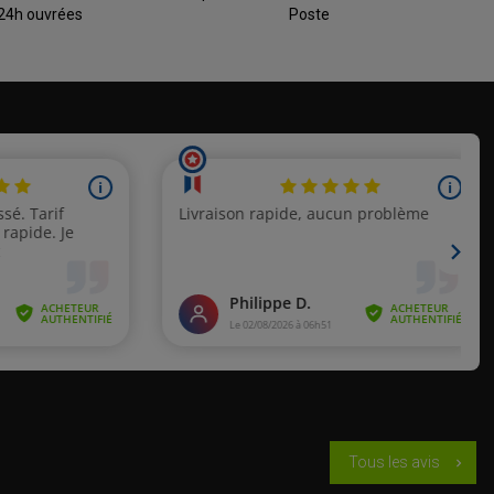
 24h ouvrées
Poste
Tous les avis
chevron_right